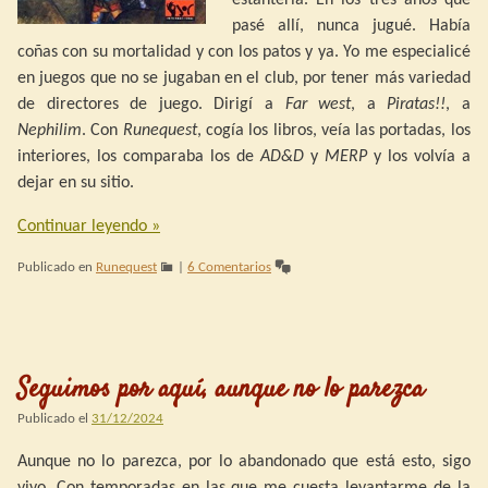
pasé allí, nunca jugué. Había
coñas con su mortalidad y con los patos y ya. Yo me especialicé
en juegos que no se jugaban en el club, por tener más variedad
de directores de juego. Dirigí a
Far west
, a
Piratas!!
, a
Nephilim
. Con
Runequest
, cogía los libros, veía las portadas, los
interiores, los comparaba los de
AD&D
y
MERP
y los volvía a
dejar en su sitio.
Continuar leyendo
»
Publicado en
Runequest
|
6 Comentarios
Seguimos por aquí, aunque no lo parezca
Publicado el
31/12/2024
Aunque no lo parezca, por lo abandonado que está esto, sigo
vivo. Con temporadas en las que me cuesta levantarme de la