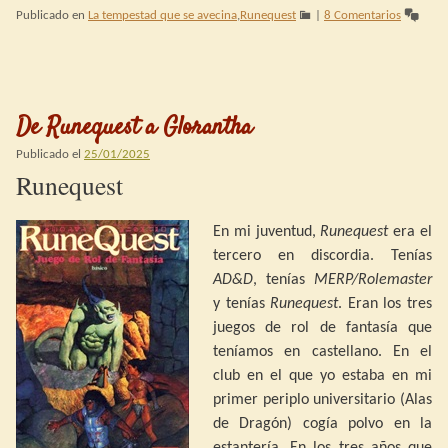
Publicado en
La tempestad que se avecina
,
Runequest
|
8 Comentarios
De Runequest a Glorantha
Publicado el
25/01/2025
Runequest
En mi juventud,
Runequest
era el
tercero en discordia. Tenías
AD&D
, tenías
MERP/Rolemaster
y tenías
Runequest
. Eran los tres
juegos de rol de fantasía que
teníamos en castellano. En el
club en el que yo estaba en mi
primer periplo universitario (Alas
de Dragón) cogía polvo en la
estantería. En los tres años que