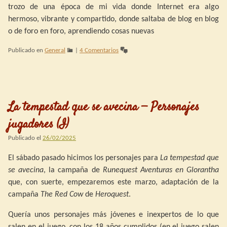
trozo de una época de mi vida donde Internet era algo
hermoso, vibrante y compartido, donde saltaba de blog en blog
o de foro en foro, aprendiendo cosas nuevas
Publicado en
General
|
4 Comentarios
La tempestad que se avecina — Personajes
jugadores (I)
Publicado el
26/02/2025
El sábado pasado hicimos los personajes para
La tempestad que
se avecina
, la campaña de
Runequest Aventuras en Glorantha
que, con suerte, empezaremos este marzo, adaptación de la
campaña
The Red Cow
de
Heroquest
.
Quería unos personajes más jóvenes e inexpertos de lo que
salen en el juego, con los 18 años cumplidos (en el juego salen