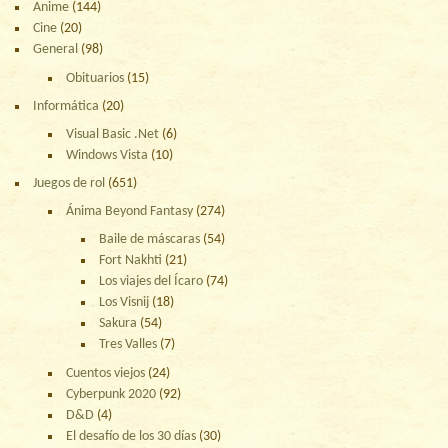
Anime
(144)
Cine
(20)
General
(98)
Obituarios
(15)
Informática
(20)
Visual Basic .Net
(6)
Windows Vista
(10)
Juegos de rol
(651)
Ánima Beyond Fantasy
(274)
Baile de máscaras
(54)
Fort Nakhti
(21)
Los viajes del Ícaro
(74)
Los Visnij
(18)
Sakura
(54)
Tres Valles
(7)
Cuentos viejos
(24)
Cyberpunk 2020
(92)
D&D
(4)
El desafío de los 30 días
(30)