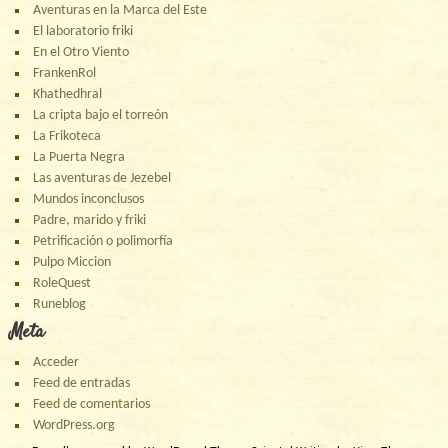
Aventuras en la Marca del Este
El laboratorio friki
En el Otro Viento
FrankenRol
Khathedhral
La cripta bajo el torreón
La Frikoteca
La Puerta Negra
Las aventuras de Jezebel
Mundos inconclusos
Padre, marido y friki
Petrificación o polimorfía
Pulpo Miccion
RoleQuest
Runeblog
Meta
Acceder
Feed de entradas
Feed de comentarios
WordPress.org