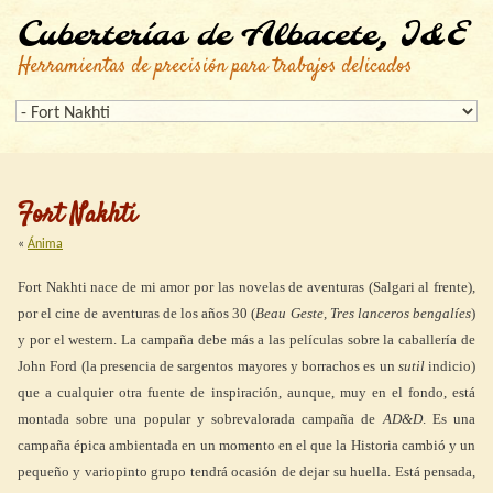
Cuberterías de Albacete, I&E
Herramientas de precisión para trabajos delicados
Fort Nakhti
«
Ánima
Fort Nakhti nace de mi amor por las novelas de aventuras (Salgari al frente),
por el cine de aventuras de los años 30 (
Beau Geste, Tres lanceros bengalíes
)
y por el western. La campaña debe más a las películas sobre la caballería de
John Ford (la presencia de sargentos mayores y borrachos es un
sutil
indicio)
que a cualquier otra fuente de inspiración, aunque, muy en el fondo, está
montada sobre una popular y sobrevalorada campaña de
AD&D
. Es una
campaña épica ambientada en un momento en el que la Historia cambió y un
pequeño y variopinto grupo tendrá ocasión de dejar su huella. Está pensada,