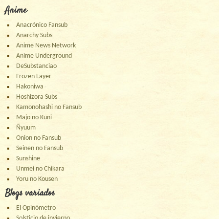
Anime
Anacrónico Fansub
Anarchy Subs
Anime News Network
Anime Underground
DeSubstanciao
Frozen Layer
Hakoniwa
Hoshizora Subs
Kamonohashi no Fansub
Majo no Kuni
Ñyuum
Onion no Fansub
Seinen no Fansub
Sunshine
Unmei no Chikara
Yoru no Kousen
Blogs variados
El Opinómetro
Solsticio de invierno