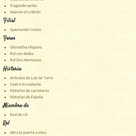
Tragando series
Warren el criticón
Filial
Quemando Cromo
Foros
Glorantha Hispana
Rol con dados
Rol Dos Hermanas
Historia
Artículos de Luis Jar Torre
Castra in Lusitania
Historias de carreteras
Historias de España
Miembro de
Red de rol
Rol
Abro la puerta y miro