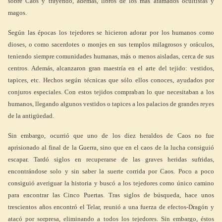
sobre Caos y trayendo, además, libros de los más afamados ocultistas y
magos.
Según las épocas los tejedores se hicieron adorar por los humanos como
dioses, o como sacerdotes o monjes en sus templos milagrosos y oráculos,
teniendo siempre comunidades humanas, más o menos aisladas, cerca de sus
centros. Además, alcanzaron gran maestría en el arte del tejido: vestidos,
tapices, etc. Hechos según técnicas que sólo ellos conoces, ayudados por
conjuros especiales. Con estos tejidos compraban lo que necesitaban a los
humanos, llegando algunos vestidos o tapices a los palacios de grandes reyes
de la antigüedad.
Sin embargo, ocurrió que uno de los diez heraldos de Caos no fue
aprisionado al final de la Guerra, sino que en el caos de la lucha consiguió
escapar. Tardó siglos en recuperarse de las graves heridas sufridas,
encontrándose solo y sin saber la suerte corrida por Caos. Poco a poco
consiguió averiguar la historia y buscó a los tejedores como único camino
para encontrar las Cinco Puertas. Tras siglos de búsqueda, hace unos
trescientos años encontró el Telar, reunió a una fuerza de efectos-Dragón y
atacó por sorpresa, eliminando a todos los tejedores. Sin embargo, éstos