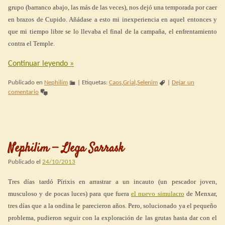
grupo (barranco abajo, las más de las veces), nos dejó una temporada por caer
en brazos de Cupido. Añádase a esto mi inexperiencia en aquel entonces y
que mi tiempo libre se lo llevaba el final de la campaña, el enfrentamiento
contra el Temple.
Continuar leyendo
»
Publicado en
Nephilim
|
Etiquetas:
Caos
,
Grial
,
Selenim
|
Dejar un
comentario
Nephilim — Llega Sarrask
Publicado el
24/10/2013
Tres días tardó Pírixis en arrastrar a un incauto (un pescador joven,
musculoso y de pocas luces) para que fuera
el nuevo simulacro
de Menxar,
tres días que a la ondina le parecieron años. Pero, solucionado ya el pequeño
problema, pudieron seguir con la exploración de las grutas hasta dar con el