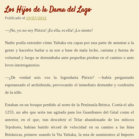
Los Hijos de la Dama del Lago
Publicado el
19/07/2012
—¡No, yo no soy Pírixis! ¡Es ella, es ella! ¡Lo siento!
Nadie podía entender cómo Yaltaka era capaz por una parte de arrastrar a la
gente y hacerlos bailar a su son a base de mala leche, carisma y fuerza de
voluntad y luego se derrumbaba ante pequeñas piedras en el camino o ante
leves interrogatorios.
—¿De verdad sois vos la legendaria Pírixis? —había preguntado
esperanzado el archidruida, provocando el inmediato derrumbe y confesión
de la silfo.
Estaban en un bosque perdido al norte de la Península Ibérica. Corría el año
1255, un año que sería tan agitado para los Guardianes del Grial como el
anterior, en el que, tras descubrir el Telar abandonado de los míticos
Tejedores, habían batido récord de velocidad en su camino a las Islas
Británicas, primero usando la Via Yaltaka, la ruta de suministros al Imperio