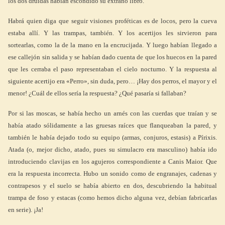
los dos druidas habían escondido su extraño libro.
Habrá quien diga que seguir visiones proféticas es de locos, pero la cueva
estaba allí. Y las trampas, también. Y los acertijos les sirvieron para
sortearlas, como la de la mano en la encrucijada. Y luego habían llegado a
ese callejón sin salida y se habían dado cuenta de que los huecos en la pared
que les cerraba el paso representaban el cielo nocturno. Y la respuesta al
siguiente acertijo era «Perro», sin duda, pero… ¡Hay dos perros, el mayor y el
menor! ¿Cuál de ellos sería la respuesta? ¿Qué pasaría si fallaban?
Por si las moscas, se había hecho un arnés con las cuerdas que traían y se
había atado sólidamente a las gruesas raíces que flanqueaban la pared, y
también le había dejado todo su equipo (armas, conjuros, estasis) a Pírixis.
Atada (o, mejor dicho, atado, pues su simulacro era masculino) había ido
introduciendo clavijas en los agujeros correspondiente a Canis Maior. Que
era la respuesta incorrecta. Hubo un sonido como de engranajes, cadenas y
contrapesos y el suelo se había abierto en dos, descubriendo la habitual
trampa de foso y estacas (como hemos dicho alguna vez, debían fabricarlas
en serie). ¡Ja!