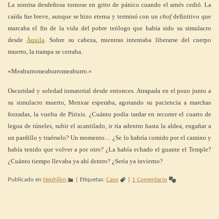
La sonrisa desdeñosa tornose en grito de pánico cuando el arnés cedió. La
caída fue breve, aunque se hizo eterna y terminó con un
chof
definitivo que
marcaba el fin de la vida del pobre teólogo que había sido su simulacro
desde
Áquila
. Sobre su cabeza, mientras intentaba liberarse del cuerpo
muerto, la trampa se cerraba.
«Meaburromeaburromeaburro.»
Oscuridad y soledad inmaterial desde entonces. Atrapada en el pozo junto a
su simulacro muerto, Menxar esperaba, agotando su paciencia a marchas
forzadas, la vuelta de Pírixis. ¿Cuánto podía tardar en recorrer el cuarto de
legua de túneles, subir el acantilado, ir ría adentro hasta la aldea, engañar a
un pardillo y traérselo? Un momento… ¿Se lo habría comido por el camino y
había tenido que volver a por otro? ¿La había echado el guante el Temple?
¿Cuánto tiempo llevaba ya ahí dentro? ¿Sería ya invierno?
Publicado en
Nephilim
|
Etiquetas:
Caos
|
1 Comentario