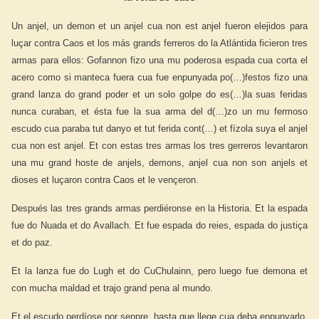
Un anjel, un demon et un anjel cua non est anjel fueron elejidos para
luçar contra Caos et los más grands ferreros do la Atlántida ficieron tres
armas para ellos: Gofannon fizo una mu poderosa espada cua corta el
acero como si manteca fuera cua fue enpunyada po(…)festos fizo una
grand lanza do grand poder et un solo golpe do es(…)la suas feridas
nunca curaban, et ésta fue la sua arma del d(…)zo un mu fermoso
escudo cua paraba tut danyo et tut ferida cont(…) et fízola suya el anjel
cua non est anjel. Et con estas tres armas los tres gerreros levantaron
una mu grand hoste de anjels, demons, anjel cua non son anjels et
dioses et luçaron contra Caos et le vençeron.
Después las tres grands armas perdiéronse en la Historia. Et la espada
fue do Nuada et do Avallach. Et fue espada do reies, espada do justiça
et do paz.
Et la lanza fue do Lugh et do CuChulainn, pero luego fue demona et
con mucha maldad et trajo grand pena al mundo.
Et el escudo perdíose por senpre, hasta que llege cua deba enpunyarlo.