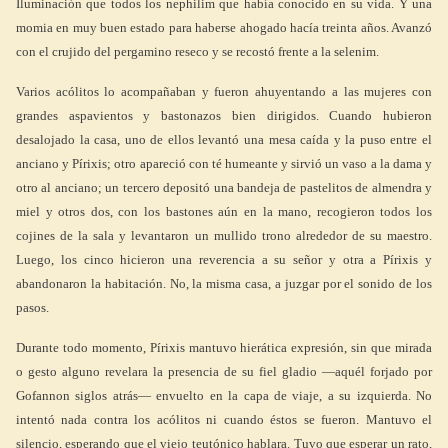
Iluminación que todos los nephilim que había conocido en su vida. Y una
momia en muy buen estado para haberse ahogado hacía treinta años. Avanzó
con el crujido del pergamino reseco y se recostó frente a la selenim.
Varios acólitos lo acompañaban y fueron ahuyentando a las mujeres con
grandes aspavientos y bastonazos bien dirigidos. Cuando hubieron
desalojado la casa, uno de ellos levantó una mesa caída y la puso entre el
anciano y Pírixis; otro apareció con té humeante y sirvió un vaso a la dama y
otro al anciano; un tercero depositó una bandeja de pastelitos de almendra y
miel y otros dos, con los bastones aún en la mano, recogieron todos los
cojines de la sala y levantaron un mullido trono alrededor de su maestro.
Luego, los cinco hicieron una reverencia a su señor y otra a Pírixis y
abandonaron la habitación. No, la misma casa, a juzgar por el sonido de los
pasos.
Durante todo momento, Pírixis mantuvo hierática expresión, sin que mirada
o gesto alguno revelara la presencia de su fiel gladio —aquél forjado por
Gofannon siglos atrás— envuelto en la capa de viaje, a su izquierda. No
intentó nada contra los acólitos ni cuando éstos se fueron. Mantuvo el
silencio, esperando que el viejo teutónico hablara. Tuvo que esperar un rato,