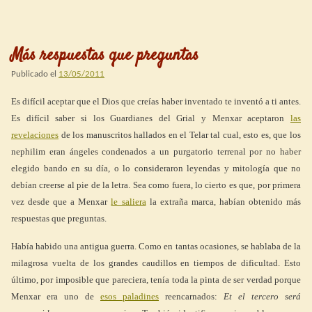
Más respuestas que preguntas
Publicado el
13/05/2011
Es difícil aceptar que el Dios que creías haber inventado te inventó a ti antes.
Es difícil saber si los Guardianes del Grial y Menxar aceptaron
las
revelaciones
de los manuscritos hallados en el Telar tal cual, esto es, que los
nephilim eran ángeles condenados a un purgatorio terrenal por no haber
elegido bando en su día, o lo consideraron leyendas y mitología que no
debían creerse al pie de la letra. Sea como fuera, lo cierto es que, por primera
vez desde que a Menxar
le saliera
la extraña marca, habían obtenido más
respuestas que preguntas.
Había habido una antigua guerra. Como en tantas ocasiones, se hablaba de la
milagrosa vuelta de los grandes caudillos en tiempos de dificultad. Esto
último, por imposible que pareciera, tenía toda la pinta de ser verdad porque
Menxar era uno de
esos paladines
reencarnados:
Et el tercero será