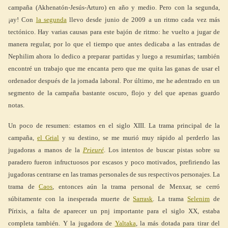
campaña (Akhenatón-Jesús-Arturo) en año y medio. Pero con la segunda,
¡ay! Con
la segunda
llevo desde junio de 2009 a un ritmo cada vez más
tectónico. Hay varias causas para este bajón de ritmo: he vuelto a jugar de
manera regular, por lo que el tiempo que antes dedicaba a las entradas de
Nephilim ahora lo dedico a preparar partidas y luego a resumirlas; también
encontré un trabajo que me encanta pero que me quita las ganas de usar el
ordenador después de la jornada laboral. Por último, me he adentrado en un
segmento de la campaña bastante oscuro, flojo y del que apenas guardo
notas.
Un poco de resumen: estamos en el siglo XIII. La trama principal de la
campaña,
el Grial
y su destino, se me murió muy rápido al perderlo las
jugadoras a manos de la
Prieuré
. Los intentos de buscar pistas sobre su
paradero fueron infructuosos por escasos y poco motivados, prefiriendo las
jugadoras centrarse en las tramas personales de sus respectivos personajes. La
trama de
Caos
, entonces aún la trama personal de Menxar, se cerró
súbitamente con la inesperada muerte de
Sarrask
. La trama
Selenim
de
Pírixis, a falta de aparecer un pnj importante para el siglo XX, estaba
completa también. Y la jugadora de
Yaltaka
, la más dotada para tirar del