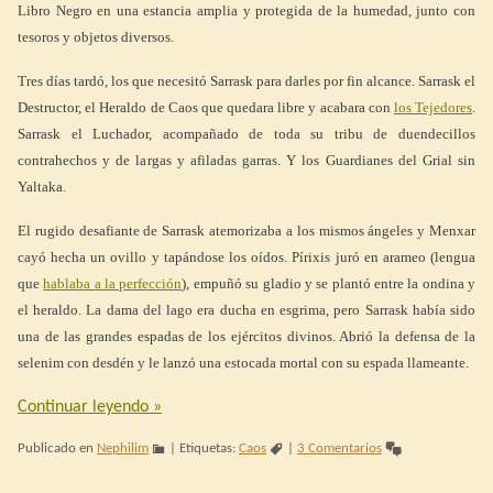
Libro Negro en una estancia amplia y protegida de la humedad, junto con
tesoros y objetos diversos.
Tres días tardó, los que necesitó Sarrask para darles por fin alcance. Sarrask el
Destructor, el Heraldo de Caos que quedara libre y acabara con
los Tejedores
.
Sarrask el Luchador, acompañado de toda su tribu de duendecillos
contrahechos y de largas y afiladas garras. Y los Guardianes del Grial sin
Yaltaka.
El rugido desafiante de Sarrask atemorizaba a los mismos ángeles y Menxar
cayó hecha un ovillo y tapándose los oídos. Pírixis juró en arameo (lengua
que
hablaba a la perfección
), empuñó su gladio y se plantó entre la ondina y
el heraldo. La dama del lago era ducha en esgrima, pero Sarrask había sido
una de las grandes espadas de los ejércitos divinos. Abrió la defensa de la
selenim con desdén y le lanzó una estocada mortal con su espada llameante.
Continuar leyendo
»
Publicado en
Nephilim
|
Etiquetas:
Caos
|
3 Comentarios