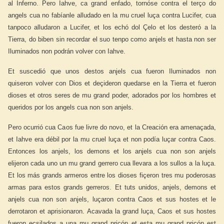
al Inferno. Pero Iahve, ca grand enfado, tornóse contra el terço do
angels cua no fabíanle alludado en la mu cruel luça contra Lucifer, cua
tanpoco alludaron a Lucifer, et los echó dol Çelo et los desteró a la
Tierra, do biben sin recordar el suo tenpo como anjels et hasta non ser
Iluminados non podrán volver con Iahve.
Et suscedió que unos destos anjels cua fueron Iluminados non
quiseron volver con Dios et deçideron quedarse en la Tierra et fueron
dioses et otros seres de mu grand poder, adorados por los hombres et
queridos por los angels cua non son anjels.
Pero ocurrió cua Caos fue livre do novo, et la Creación era amenaçada,
et Iahve era débil por la mu cruel luça et non podía luçar contra Caos.
Entonces los anjels, los demons et los anjels cua non son anjels
elijeron cada uno un mu grand gerrero cua llevara a los sullos a la luça.
Et los más grands armeros entre los dioses fiçeron tres mu poderosas
armas para estos grands gerreros. Et tuts unidos, anjels, demons et
anjels cua non son anjels, luçaron contra Caos et sus hostes et le
derrotaron et aprisionaron. Acavada la grand luça, Caos et sus hostes
fueron ecsilados a una mu grand priçón et esta mu grand priçón est