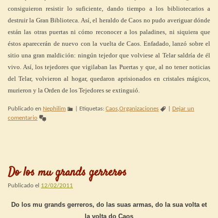
consiguieron resistir lo suficiente, dando tiempo a los bibliotecarios a
destruir la Gran Biblioteca. Así, el heraldo de Caos no pudo averiguar dónde
están las otras puertas ni cómo reconocer a los paladines, ni siquiera que
éstos aparecerán de nuevo con la vuelta de Caos. Enfadado, lanzó sobre el
sitio una gran maldición: ningún tejedor que volviese al Telar saldría de él
vivo. Así, los tejedores que vigilaban las Puertas y que, al no tener noticias
del Telar, volvieron al hogar, quedaron aprisionados en cristales mágicos,
murieron y la Orden de los Tejedores se extinguió.
Publicado en
Nephilim
|
Etiquetas:
Caos
,
Organizaciones
|
Dejar un
comentario
Do los mu grands gerreros
Publicado el
12/02/2011
Do los mu grands gerreros, do las suas armas, do la sua volta et
la volta do Caos