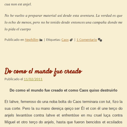
cua non est anjel.
No he vuelto a preparar material así desde esta aventura. La verdad es que
lo echo de menos, pero no he tenido desde entonces una campaña donde me
lo pida el cuerpo
Publicado en
Nephilim
|
Etiquetas:
Caos
|
1 Comentario
Do como el mundo fue creado
Publicado el
11/02/2011
Do como el mundo fue creado et como Caos quiso destruirlo
Et Iahve, femeroso do una noba bolta do Caos terminara con tut, fizo la
sua corte. Pero la su mano dereiça qeiço ser Él et con él une terço do
anjels levantóse contra Iahve et enfrentóse en mu cruel luça contra
Miguel et otro terço do anjels, hasta que fueron bencidos et ecsilados