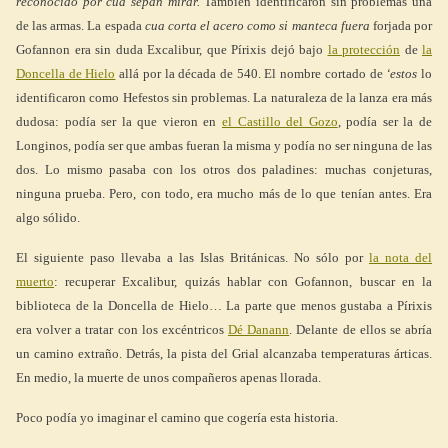
reconocido por cua sepan mirar.
También identificaron sin problemas una
de las armas. La espada
cua corta el acero como si manteca fuera
forjada por
Gofannon era sin duda Excalibur, que Pírixis dejó bajo
la protección
de
la
Doncella de Hielo
allá por la década de 540. El nombre cortado de
‘estos
lo
identificaron como Hefestos sin problemas. La naturaleza de la lanza era más
dudosa: podía ser la que vieron en
el Castillo del Gozo
, podía ser la de
Longinos, podía ser que ambas fueran la misma y podía no ser ninguna de las
dos. Lo mismo pasaba con los otros dos paladines: muchas conjeturas,
ninguna prueba. Pero, con todo, era mucho más de lo que tenían antes. Era
algo sólido.
El siguiente paso llevaba a las Islas Británicas. No sólo por
la nota del
muerto
: recuperar Excalibur, quizás hablar con Gofannon, buscar en la
biblioteca de la Doncella de Hielo… La parte que menos gustaba a Pírixis
era volver a tratar con los excéntricos
Dé Danann
. Delante de ellos se abría
un camino extraño. Detrás, la pista del Grial alcanzaba temperaturas árticas.
En medio, la muerte de unos compañeros apenas llorada.
Poco podía yo imaginar el camino que cogería esta historia.