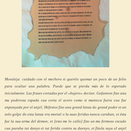
Moraleja: cuidado con el mechero si queréis quemar un poco de un folio
para ocultar una palabra. Puede que se pierda más de lo esperado
inicialmente. Las frases cortadas por el «bujero» decían: Gofannon fizo una
mu poderosa espada cua corta el acero como si manteca fuera cua fue
enpunyada por el anjel; Hefestos fizo una grand lanza do grand poder et un
solo golpe do esta lanza era mortal o la suas feridas nunca curaban, et ésta
fue la sua arma del demon; et [esto me lo callo] fizo un mu fermoso escudo
cua paraba tut danyo et tut ferida contra su duenyo, et fízola suya el anjel