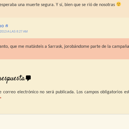
speraba una muerte segura. Y sí, bien que se rió de nosotras
no
/2013 A LAS 8:27 AM
tanto, que me matásteis a Sarrask, jorobándome parte de la campaña
respuesta
e correo electrónico no será publicada.
Los campos obligatorios es
*
omentari