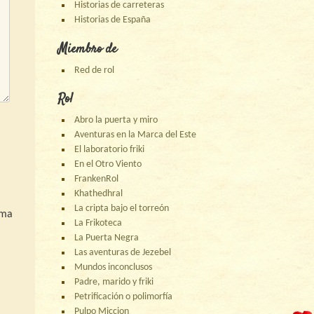
Historias de carreteras
Historias de España
Miembro de
Red de rol
Rol
Abro la puerta y miro
Aventuras en la Marca del Este
El laboratorio friki
En el Otro Viento
FrankenRol
Khathedhral
La cripta bajo el torreón
ima
La Frikoteca
La Puerta Negra
Las aventuras de Jezebel
Mundos inconclusos
Padre, marido y friki
Petrificación o polimorfía
Pulpo Miccion