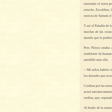
enterrado el terror 
estuche, Excalibur,
esencia de Sarrask el
Y así el Paladín de 
muchas de las cosa
mundo que le pudiera
Pero Pírixis estaba
semblante de humanos
arrodilló ante ella.
—Mi señor, habéis ve
los duendes que aco
Confusa por las sens
actuó mecánicamente,
ondina, que, separad
Al fondo de la estan