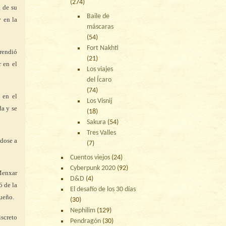
(274)
a de su
Baile de
 en la
máscaras
(54)
Fort Nakhti
prendió
(21)
 en el
Los viajes
del Ícaro
(74)
 en el
Los Visnij
da y se
(18)
Sakura
(54)
Tres Valles
ndose a
(7)
Cuentos viejos
(24)
Cyberpunk 2020
(92)
 Menxar
D&D
(4)
ó de la
El desafío de los 30 días
sueño.
(30)
Nephilim
(129)
iscreto
Pendragón
(30)