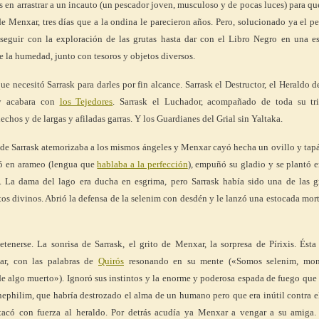
is en arrastrar a un incauto (un pescador joven, musculoso y de pocas luces) para qu
e Menxar, tres días que a la ondina le parecieron años. Pero, solucionado ya el 
seguir con la exploración de las grutas hasta dar con el Libro Negro en una es
e la humedad, junto con tesoros y objetos diversos.
que necesitó Sarrask para darles por fin alcance. Sarrask el Destructor, el Heraldo 
 y acabara con
los Tejedores
. Sarrask el Luchador, acompañado de toda su tr
chos y de largas y afiladas garras. Y los Guardianes del Grial sin Yaltaka.
 de Sarrask atemorizaba a los mismos ángeles y Menxar cayó hecha un ovillo y ta
uró en arameo (lengua que
hablaba a la perfección
), empuñó su gladio y se plantó e
. La dama del lago era ducha en esgrima, pero Sarrask había sido una de las g
itos divinos. Abrió la defensa de la selenim con desdén y le lanzó una estocada mor
tenerse. La sonrisa de Sarrask, el grito de Menxar, la sorpresa de Pírixis. Ésta
nar, con las palabras de
Quirós
resonando en su mente («Somos selenim, mon
e algo muerto»). Ignoró sus instintos y la enorme y poderosa espada de fuego que
nephilim, que habría destrozado el alma de un humano pero que era inútil contra el
tacó con fuerza al heraldo. Por detrás acudía ya Menxar a vengar a su amiga.