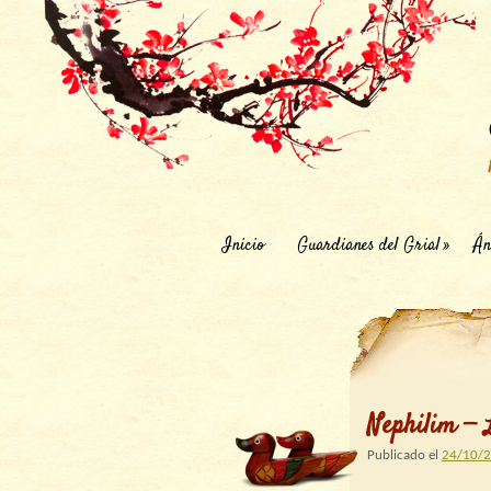
Inicio
Guardianes del Grial
Án
Nephilim — 
Publicado el
24/10/