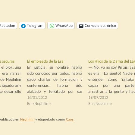
Mastodon
Telegram
WhatsApp
Correo electrónico
s oscuros
El empleado de la Era
Los Hijos de la Dama del La
el blog, una
En justicia, su nombre habría
—¡No, yo no soy Pírixis! ¡Es
s era narrar
sido conocido por todos; habría
es ella! ¡Lo siento! Nadie 
 de Nephilim
dado charlas de formación y
entender cómo Yaltaka
 jugadoras y
conferencias; habría sido
capaz por una part
e desarrolló
alabado y felicitado por sus
arrastrar a la gente y hac
tivos, en la
superiores y servidor de ejemplo
16/01/2012
bailar a su son a base de
19/07/2012
1998 y 2001.
para todos. Pero dejar en
En «Nephilim»
leche, carisma y fuerz
En «Nephilim»
al principio,
evidencia a los superiores es
voluntad y luego se derru
a primera
recompensado con el
ante pequeñas piedras en…
 publicada en
Nephilim
y etiquetado como
Caos
.
ostracismo y el olvido. Nadie
quería ese trabajo: era…