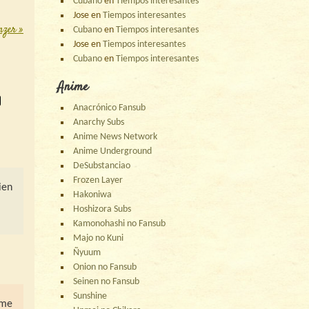
Cubano
en
Tiempos interesantes
Jose
en
Tiempos interesantes
anzer
»
Cubano
en
Tiempos interesantes
Jose
en
Tiempos interesantes
Cubano
en
Tiempos interesantes
Anime
Anacrónico Fansub
Anarchy Subs
Anime News Network
Anime Underground
DeSubstanciao
Frozen Layer
ien
Hakoniwa
Hoshizora Subs
Kamonohashi no Fansub
Majo no Kuni
Ñyuum
Onion no Fansub
Seinen no Fansub
Sunshine
 me