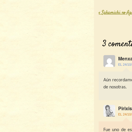
«
Sakamichi no Apo
Post nav
3 coment
Menxa
EL 24/10
Aún recordamos
de nosotras.
Pirixis
EL 24/10
Fue uno de es