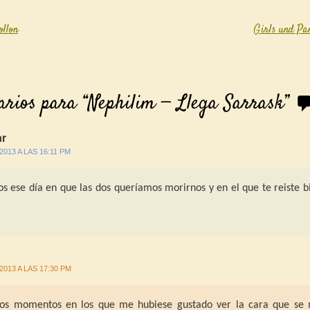
llon
Girls und P
igation
arios para “
Nephilim — Llega Sarrask
”
r
/2013 A LAS 16:11 PM
 ese día en que las dos queríamos morirnos y en el que te reiste b
/2013 A LAS 17:30 PM
os momentos en los que me hubiese gustado ver la cara que se