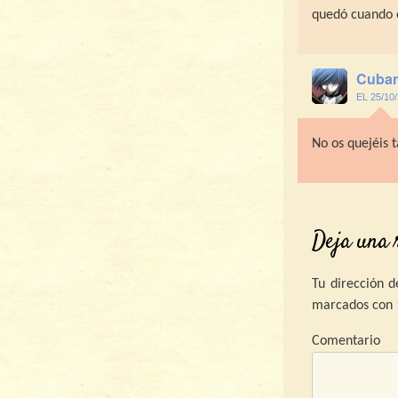
quedó cuando e
Cuba
EL 25/10
No os quejéis 
Deja una 
Tu dirección d
marcados con
C