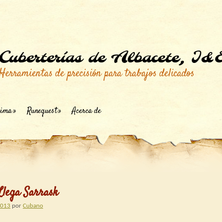
Cuberterías de Albacete, I&
Herramientas de precisión para trabajos delicados
ima
Runequest
Acerca de
Llega Sarrask
2013
por
Cubano