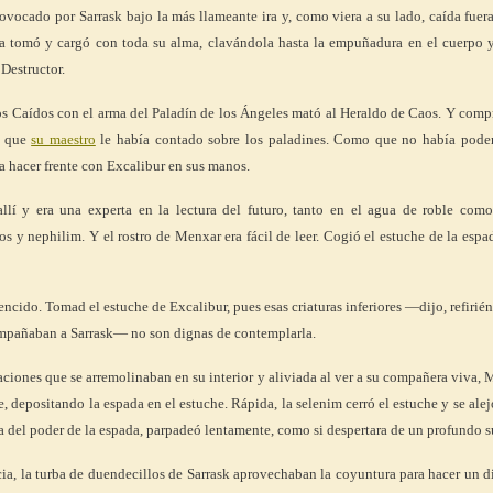
provocado por Sarrask bajo la más llameante ira y, como viera a su lado, caída fuer
 la tomó y cargó con toda su alma, clavándola hasta la empuñadura en el cuerpo y
 Destructor.
los Caídos con el arma del Paladín de los Ángeles mató al Heraldo de Caos. Y com
s que
su maestro
le había contado sobre los paladines. Como que no había poder
 hacer frente con Excalibur en sus manos.
 allí y era una experta en la lectura del futuro, tanto en el agua de roble como
 y nephilim. Y el rostro de Menxar era fácil de leer. Cogió el estuche de la espa
ncido. Tomad el estuche de Excalibur, pues esas criaturas inferiores —dijo, refirié
mpañaban a Sarrask— no son dignas de contemplarla.
aciones que se arremolinaban en su interior y aliviada al ver a su compañera viva,
 depositando la espada en el estuche. Rápida, la selenim cerró el estuche y se alej
a del poder de la espada, parpadeó lentamente, como si despertara de un profundo 
cia, la turba de duendecillos de Sarrask aprovechaban la coyuntura para hacer un d