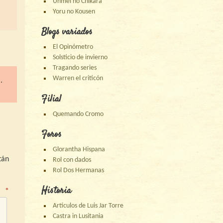
Unmei no Chikara
Yoru no Kousen
Blogs variados
El Opinómetro
Solsticio de invierno
Tragando series
Warren el criticón
.
Filial
Quemando Cromo
Foros
Glorantha Hispana
tán
Rol con dados
Rol Dos Hermanas
Historia
o
*
Artículos de Luis Jar Torre
Castra in Lusitania