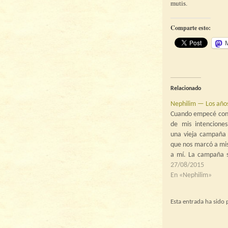
mutis.
Comparte esto:
Relacionado
Nephilim — Los año
Cuando empecé con 
de mis intencione
una vieja campaña
que nos marcó a mis
a mí. La campaña s
en tres cursos lec
27/08/2015
universidad, entre 
En «Nephilim»
Cogí un buen ritmo 
ventilándome l
Esta entrada ha sido
temporada…