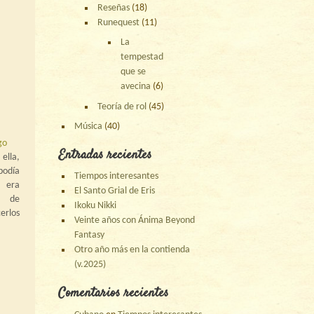
Reseñas
(18)
Runequest
(11)
La
tempestad
que se
avecina
(6)
Teoría de rol
(45)
Música
(40)
go
Entradas recientes
 ella,
podía
Tiempos interesantes
 era
El Santo Grial de Eris
e de
Ikoku Nikki
erlos
Veinte años con Ánima Beyond
 mala
Fantasy
a de
Otro año más en la contienda
mbaba
(v.2025)
Comentarios recientes