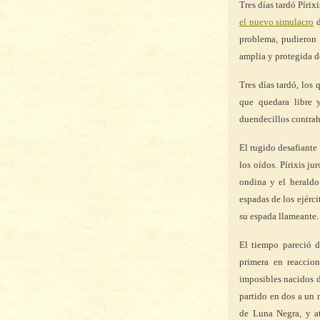
Tres días tardó Pírix
el nuevo simulacro
d
problema, pudieron 
amplia y protegida d
Tres días tardó, los 
que quedara libre
duendecillos contrahe
El rugido desafiante
los oídos. Pírixis j
ondina y el heraldo
espadas de los ejérc
su espada llameante.
El tiempo pareció de
primera en reaccio
imposibles nacidos d
partido en dos a un 
de Luna Negra, y a