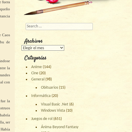
e fuera
pequeño
tancia
Buscar
de Caos
Archivos
ibu de
Archivos
Categorías
pándose
Anime
(144)
ntre la
Cine
(20)
randes
General
(98)
tal con
Obituarios
(15)
Informática
(20)
 fue la
Visual Basic .Net
(6)
struos
Windows Vista
(10)
 habría
Juegos de rol
(651)
la, ser
Ánima Beyond Fantasy
 Había