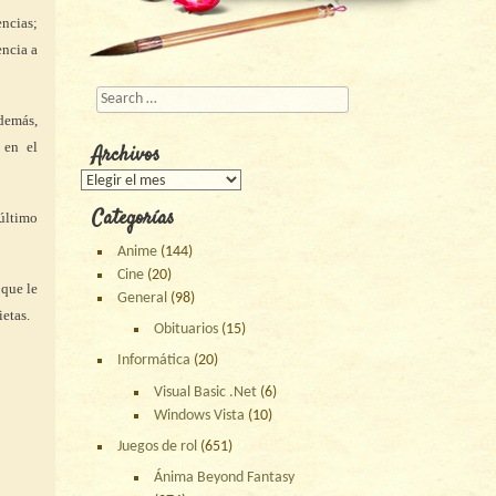
ncias;
encia a
Buscar
Además,
 en el
Archivos
Archivos
Categorías
 último
Anime
(144)
Cine
(20)
 que le
General
(98)
ietas.
Obituarios
(15)
Informática
(20)
Visual Basic .Net
(6)
Windows Vista
(10)
Juegos de rol
(651)
Ánima Beyond Fantasy