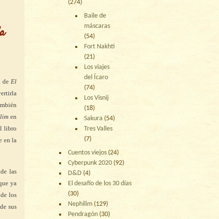
(274)
Baile de
máscaras
La
(54)
Fort Nakhti
(21)
Los viajes
del Ícaro
a de
El
(74)
rtirla
Los Visnij
también
(18)
lim
en
Sakura
(54)
l libro
Tres Valles
(7)
e en la
Cuentos viejos
(24)
Cyberpunk 2020
(92)
de las
D&D
(4)
que ya
El desafío de los 30 días
(30)
de los
Nephilim
(129)
de sus
Pendragón
(30)