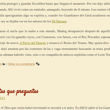
ebía proteger y guardar Excalibur hasta que llegara el momento. Por eso dijo adió
a Irlanda. Allí vivió como un ermitaño, amargado, huyendo de él mismo. Las
razzias
vi
alla apaciguarían algo su espíritu y, cuando los Guardianes del Grial acudieron e
o rey se dejaba ver en los salones de los
Dé Danann
.
uera el ancla que lo ataba a este mundo, Madog desapareció después de aquell
unió con los grandes reyes, con Custennin, con Arturo, con el Rey Pescador, esper
forje de nuevo
el Pacto del Dragón
y renazca el Reino del Verano. Hay quien dice 
se dejó arrastrar por las corrientes de ka y vaga eternamente buscando su reino per
que afirman haberlo visto, solo o en compañía de míticos nephilim como el León Ver
im
|
Dejar un comentario
tas que preguntas
2011
e el Dios que creías haber inventado te inventó a ti antes. Es difícil saber si los Gua