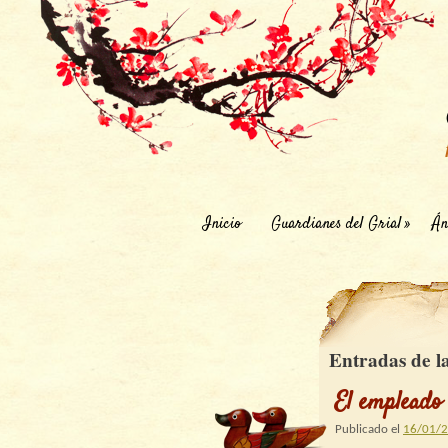
Inicio
Guardianes del Grial
Án
Entradas de l
El empleado 
Publicado el
16/01/