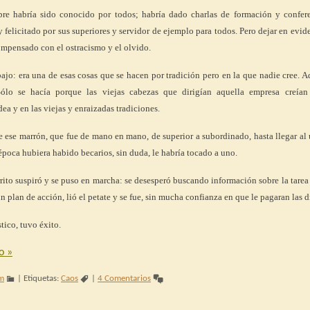
bre habría sido conocido por todos; habría dado charlas de formación y confere
 felicitado por sus superiores y servidor de ejemplo para todos. Pero dejar en evid
compensado con el ostracismo y el olvido.
bajo: era una de esas cosas que se hacen por tradición pero en la que nadie cree. 
Sólo se hacía porque las viejas cabezas que dirigían aquella empresa creían
ea y en las viejas y enraizadas tradiciones.
 ese marrón, que fue de mano en mano, de superior a subordinado, hasta llegar al
época hubiera habido becarios, sin duda, le habría tocado a uno.
rrito suspiró y se puso en marcha: se desesperó buscando información sobre la tarea
 plan de acción, lió el petate y se fue, sin mucha confianza en que le pagaran las d
tico, tuvo éxito.
do
»
im
|
Etiquetas:
Caos
|
4 Comentarios