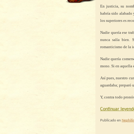
En justicia, su nom
habría sido alabado y
los superiores es re
Nadie quería ese tra
nunca salía bien. 
romanticismo de la id
Nadie quería comerse
mono. Si en aquella 
Así pues, nuestro cu
aguardaba; preparó un
Y, contra todo pronós
Continuar leyen
Publicado en
Nephil