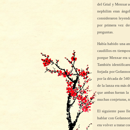
del Grial y Menxar 
nephilim eran ánge
consideraron leyenda
por primera vez d
preguntas.
Había habido una ant
caudillos en tiempos 
porque Menxar era 
También identificar
forjada por Gofannon
por la década de 54
de la lanza era más 
que ambas fueran la
muchas conjeturas, n
El siguiente paso ll
hablar con Gofannon,
era volver a tratar c