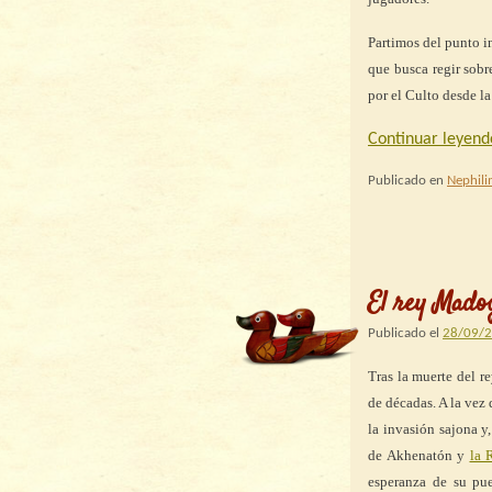
Partimos del punto in
que busca regir sobr
por el Culto desde l
Continuar leyen
Publicado en
Nephil
El rey Mado
Publicado el
28/09/
Tras la muerte del r
de décadas. A la vez
la invasión sajona y
de Akhenatón y
la 
esperanza de su pue