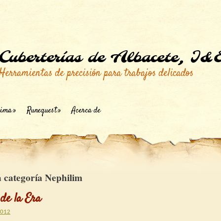
Cuberterías de Albacete, I&
Herramientas de precisión para trabajos delicados
ima
Runequest
Acerca de
a categoría
Nephilim
de la Era
2012