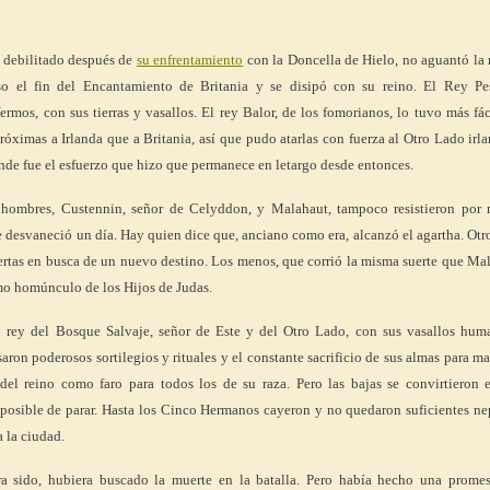
y debilitado después de
su enfrentamiento
con la Doncella de Hielo, no aguantó la
o el fin del Encantamiento de Britania y se disipó con su reino. El Rey Pe
ermos, con sus tierras y vasallos. El rey Balor, de los fomorianos, lo tuvo más fác
próximas a Irlanda que a Britania, así que pudo atarlas con fuerza al Otro Lado irl
rande fue el esfuerzo que hizo que permanece en letargo desde entonces.
s hombres, Custennin, señor de Celyddon, y Malahaut, tampoco resistieron por
e desvaneció un día. Hay quien dice que, anciano como era, alcanzó el agartha. Otr
uertas en busca de un nuevo destino. Los menos, que corrió la misma suerte que Ma
mo homúnculo de los Hijos de Judas.
 rey del Bosque Salvaje, señor de Este y del Otro Lado, con sus vasallos hum
saron poderosos sortilegios y rituales y el constante sacrificio de sus almas para m
 del reino como faro para todos los de su raza. Pero las bajas se convirtieron 
mposible de parar. Hasta los Cinco Hermanos cayeron y no quedaron suficientes ne
 la ciudad.
ra sido, hubiera buscado la muerte en la batalla. Pero había hecho una promes