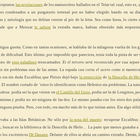
aceptaron
las revelaciones
de los manuscritos hallados en el Telar tal cual, esto es, 
les condenados a un purgatorio terrenal por no haber elegido bando en su día
s y mitología que no debían creerse al pie de la letra. Sea como fuera, lo cierto 
esde que a Menxar
le saliera
la extraña marca, habían obtenido más respuest
igua guerra. Como en tantas ocasiones, se hablaba de la milagrosa vuelta de los 
de dificultad. Esto último, por imposible que pareciera, tenía toda la pinta de ser
uno de
esos paladines
reencarnados:
Et el tercero será reconocido por cua sepan
on sin problemas una de las armas. La espada
cua corta el acero como si manteca
 era sin duda Excalibur, que Pírixis dejó bajo
la protección
de
la Doncella de Hie
0. El nombre cortado de
‘estos
lo identificaron como Hefestos sin problemas. La nat
dudosa: podía ser la que vieron en
el Castillo del Gozo
, podía ser la de Longinos, po
 misma y podía no ser ninguna de las dos. Lo mismo pasaba con los otros dos pala
inguna prueba. Pero, con todo, era mucho más de lo que tenían antes. Era algo sóli
evaba a las Islas Británicas. No sólo por
la nota del muerto
: recuperar Excalibur,
 buscar en la biblioteca de la Doncella de Hielo… La parte que menos gustaba a 
on los excéntricos
Dé Danann
. Delante de ellos se abría un camino extraño. Detrás, l