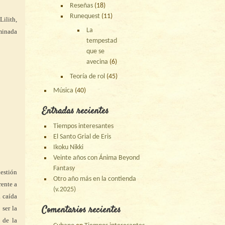
Reseñas
(18)
Runequest
(11)
Lilith,
La
ominada
tempestad
que se
avecina
(6)
Teoría de rol
(45)
Música
(40)
Entradas recientes
Tiempos interesantes
El Santo Grial de Eris
Ikoku Nikki
Veinte años con Ánima Beyond
Fantasy
uestión
Otro año más en la contienda
rente a
(v.2025)
a caída
Comentarios recientes
 ser la
 de la