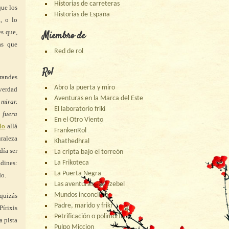
Historias de carreteras
que los
Historias de España
, o lo
es que,
Miembro de
as que
Red de rol
Rol
grandes
Abro la puerta y miro
 verdad
Aventuras en la Marca del Este
 mirar.
El laboratorio friki
 fuera
En el Otro Viento
lo
allá
FrankenRol
uraleza
Khathedhral
día ser
La cripta bajo el torreón
dines:
La Frikoteca
La Puerta Negra
do.
Las aventuras de Jezebel
Mundos inconclusos
 quizás
Padre, marido y friki
Pírixis
Petrificación o polimorfía
a pista
Pulpo Miccion