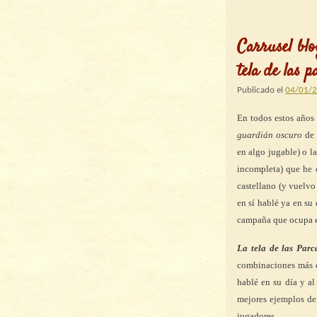
Carrusel blo
tela de las p
Publicado el
04/01/
En todos estos años
guardián oscuro
de
en algo jugable) o 
incompleta) que he 
castellano (y vuelvo
en sí hablé ya en su
campaña que ocupa el
La tela de las Parc
combinaciones más d
hablé en su día y a
mejores ejemplos de
jugadores.