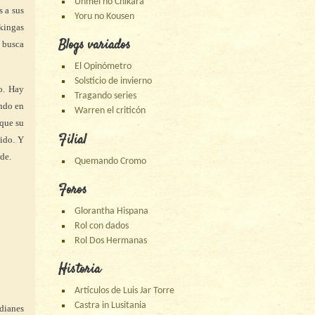
Unmei no Chikara
s a sus
Yoru no Kousen
kingas
Blogs variados
n busca
El Opinómetro
Solsticio de invierno
o. Hay
Tragando series
ando en
Warren el criticón
que su
Filial
dido. Y
de.
Quemando Cromo
Foros
Glorantha Hispana
Rol con dados
Rol Dos Hermanas
Historia
Artículos de Luis Jar Torre
Castra in Lusitania
rdianes