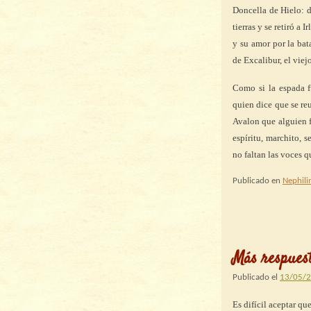
Doncella de Hielo: d
tierras y se retiró 
y su amor por la bat
de Excalibur, el viej
Como si la espada f
quien dice que se re
Avalon que alguien 
espíritu, marchito, 
no faltan las voces 
Publicado en
Nephil
Más respues
Publicado el
13/05/
Es difícil aceptar qu