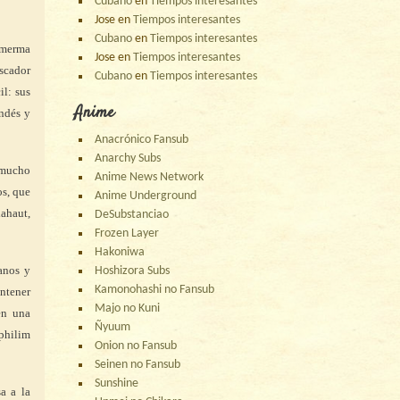
Cubano
en
Tiempos interesantes
Jose
en
Tiempos interesantes
Cubano
en
Tiempos interesantes
 merma
Jose
en
Tiempos interesantes
scador
Cubano
en
Tiempos interesantes
il: sus
Anime
andés y
Anacrónico Fansub
Anarchy Subs
 mucho
Anime News Network
os, que
Anime Underground
lahaut,
DeSubstanciao
Frozen Layer
Hakoniwa
anos y
Hoshizora Subs
Kamonohashi no Fansub
antener
Majo no Kuni
en una
Ñyuum
philim
Onion no Fansub
Seinen no Fansub
Sunshine
a a la