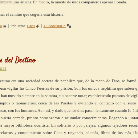
temperaturas árticas. En medio, la muerte de unos compañeros apenas llorada.
ar el camino que cogería esta historia.
im
|
Etiquetas:
Caos
|
1 Comentario
s del Destino
2011
estino era una sociedad secreta de nephilim que, de la mano de Dios, se formó t
ara vigilar las Cinco Puertas de su prisión. Son los únicos nephilim que saben 
e han movido siempre en la sombra, sin hacerse notar, estableciendo puestos de vigi
plos o monasterios, cerca de las Puertas y evitando el contacto con el resto 
esto, con los humanos. Aun así, y dado que los días pasan lentamente cuando lo ún
a puerta cerrada, pronto comenzaron a acumular conocimientos, llegando a juntar
a mayor biblioteca ocultista. En solitario o por parejas, algunos tejedores recor
efactos y conocimiento sobre Caos y trayendo, además, libros de los más af