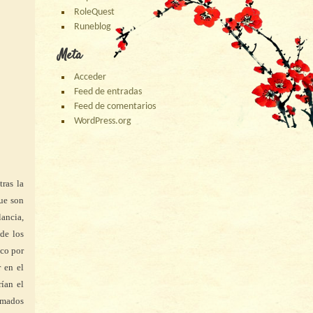
RoleQuest
Runeblog
Meta
Acceder
Feed de entradas
Feed de comentarios
WordPress.org
Cargando
página
nueva
ras la
que son
lancia,
de los
ico por
 en el
rían el
amados