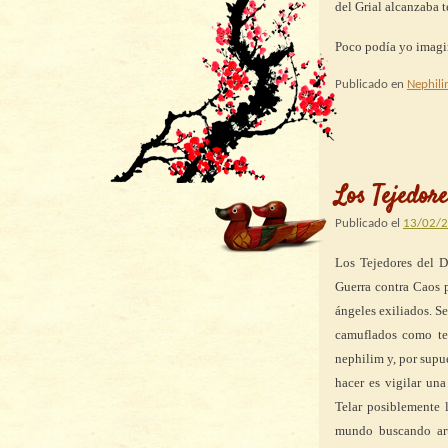
del Grial alcanzaba 
Poco podía yo imagin
Publicado en
Nephil
Los Tejedore
Publicado el
13/02/
Los Tejedores del D
Guerra contra Caos p
ángeles exiliados. S
camuflados como tem
nephilim y, por supu
hacer es vigilar un
Telar posiblemente l
mundo buscando art