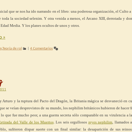
icial que se nos ha ido narrando en el libro: una poderosa organización, el Culto a 
e toda la sociedad selenim. Y otra venida a menos, el Arcano XIII, derrotada y d
a Edad Media. Y los planes ocultos de unos y otros.
do
»
im
,
Teoría de rol
|
4 Comentarios
g
2011
ey Arturo y la ruptura del Pacto del Dragón, la Britania mágica se desvaneció en c
 que se veían desprovistos de su mundo, los nephilim británicos hubieron de hacer f
, lo que fue mucho peor, a una guerra secreta sólo comparable en su virulencia a l
Retirada del Valle de los Muertos
. Los seis orgullosos
reyes nephilim
, llamados a
blo, sufrieron dispar suerte con un final similar: la desaparición de sus reinos