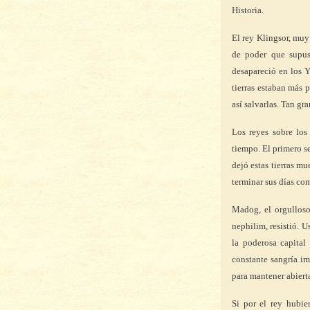
Historia.
El rey Klingsor, mu
de poder que supus
desapareció en los Y
tierras estaban más 
así salvarlas. Tan g
Los reyes sobre lo
tiempo. El primero s
dejó estas tierras m
terminar sus días co
Madog, el orgulloso
nephilim, resistió. U
la poderosa capital
constante sangría i
para mantener abierta
Si por el rey hubie