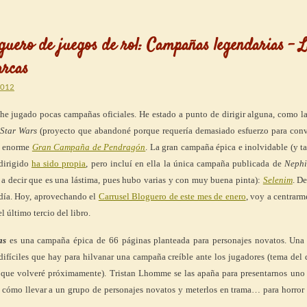
guero de juegos de rol: Campañas legendarias – 
arcas
2012
 he jugado pocas campañas oficiales. He estado a punto de dirigir alguna, como l
Star Wars
(proyecto que abandoné porque requería demasiado esfuerzo para conve
la enorme
Gran Campaña de Pendragón
. La gran campaña épica e inolvidable (y 
dirigido
ha sido propia
, pero incluí en ella la única campaña publicada de
Nephi
 a decir que es una lástima, pues hubo varias y con muy buena pinta):
Selenim
. De
 día. Hoy, aprovechando el
Carrusel Bloguero de este mes de enero
, voy a centrarm
 último tercio del libro.
as
es una campaña épica de 66 páginas planteada para personajes novatos. Una 
ifíciles que hay para hilvanar una campaña creíble ante los jugadores (tema del 
l que volveré próximamente). Tristan Lhomme se las apaña para presentarnos uno 
 cómo llevar a un grupo de personajes novatos y meterlos en trama… para horror 