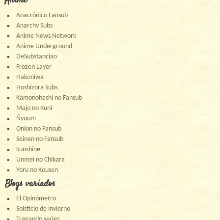
Anime
Anacrónico Fansub
Anarchy Subs
Anime News Network
Anime Underground
DeSubstanciao
Frozen Layer
Hakoniwa
Hoshizora Subs
Kamonohashi no Fansub
Majo no Kuni
Ñyuum
Onion no Fansub
Seinen no Fansub
Sunshine
Unmei no Chikara
Yoru no Kousen
Blogs variados
El Opinómetro
Solsticio de invierno
Tragando series