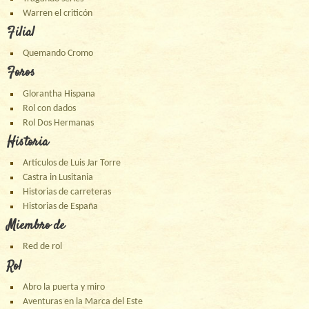
Warren el criticón
Filial
Quemando Cromo
Foros
Glorantha Hispana
Rol con dados
Rol Dos Hermanas
Historia
Artículos de Luis Jar Torre
Castra in Lusitania
Historias de carreteras
Historias de España
Miembro de
Red de rol
Rol
Abro la puerta y miro
Aventuras en la Marca del Este