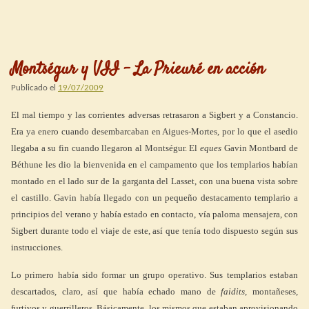
Montségur y VII – La Prieuré en acción
Publicado el
19/07/2009
El mal tiempo y las corrientes adversas retrasaron a Sigbert y a Constancio.
Era ya enero cuando desembarcaban en Aigues-Mortes, por lo que el asedio
llegaba a su fin cuando llegaron al Montségur. El
eques
Gavin Montbard de
Béthune les dio la bienvenida en el campamento que los templarios habían
montado en el lado sur de la garganta del Lasset, con una buena vista sobre
el castillo. Gavin había llegado con un pequeño destacamento templario a
principios del verano y había estado en contacto, vía paloma mensajera, con
Sigbert durante todo el viaje de este, así que tenía todo dispuesto según sus
instrucciones.
Lo primero había sido formar un grupo operativo. Sus templarios estaban
descartados, claro, así que había echado mano de
faidits
, montañeses,
furtivos y guerrilleros. Básicamente, los mismos que estaban aprovisionando