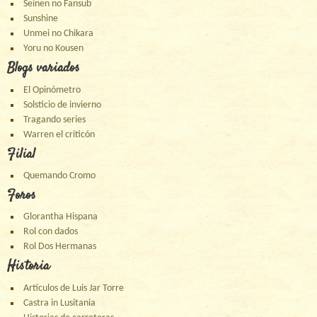
Seinen no Fansub
Sunshine
Unmei no Chikara
Yoru no Kousen
Blogs variados
El Opinómetro
Solsticio de invierno
Tragando series
Warren el criticón
Filial
Quemando Cromo
Foros
Glorantha Hispana
Rol con dados
Rol Dos Hermanas
Historia
Artículos de Luis Jar Torre
Castra in Lusitania