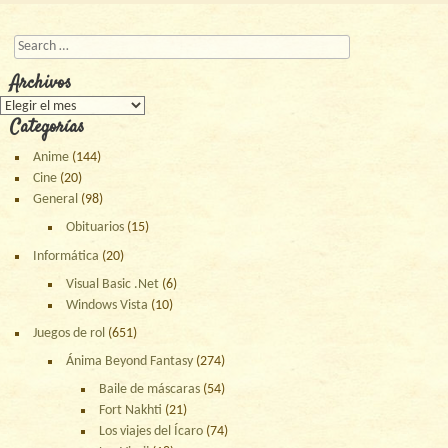
Post navigation
Buscar
Archivos
Archivos
Categorías
Anime
(144)
Cine
(20)
General
(98)
Obituarios
(15)
Informática
(20)
Visual Basic .Net
(6)
Windows Vista
(10)
Juegos de rol
(651)
Ánima Beyond Fantasy
(274)
Baile de máscaras
(54)
Fort Nakhti
(21)
Los viajes del Ícaro
(74)