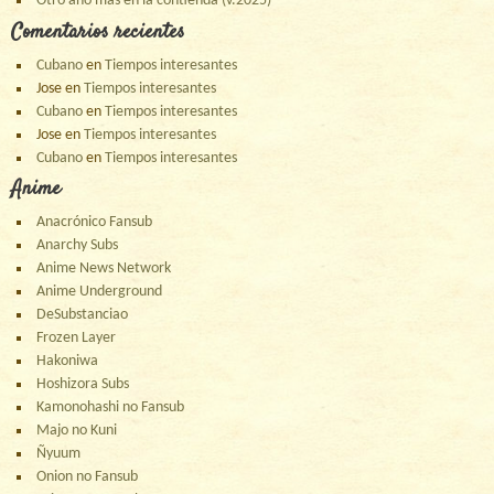
Otro año más en la contienda (v.2025)
Comentarios recientes
Cubano
en
Tiempos interesantes
Jose
en
Tiempos interesantes
Cubano
en
Tiempos interesantes
Jose
en
Tiempos interesantes
Cubano
en
Tiempos interesantes
Anime
Anacrónico Fansub
Anarchy Subs
Anime News Network
Anime Underground
DeSubstanciao
Frozen Layer
Hakoniwa
Hoshizora Subs
Kamonohashi no Fansub
Majo no Kuni
Ñyuum
Onion no Fansub