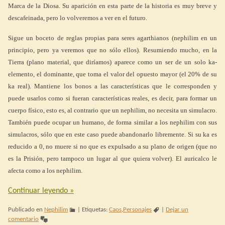
Marca de la Diosa. Su aparición en esta parte de la historia es muy breve y
descafeinada, pero lo volveremos a ver en el futuro.
Sigue un boceto de reglas propias para seres agarthianos (nephilim en un
principio, pero ya veremos que no sólo ellos). Resumiendo mucho, en la
Tierra (plano material, que diríamos) aparece como un ser de un solo ka-
elemento, el dominante, que toma el valor del opuesto mayor (el 20% de su
ka real). Mantiene los bonos a las características que le corresponden y
puede usarlos como si fueran características reales, es decir, para formar un
cuerpo físico, esto es, al contrario que un nephilim, no necesita un simulacro.
También puede ocupar un humano, de forma similar a los nephilim con sus
simulacros, sólo que en este caso puede abandonarlo libremente. Si su ka es
reducido a 0, no muere si no que es expulsado a su plano de origen (que no
es la Prisión, pero tampoco un lugar al que quiera volver). El auricalco le
afecta como a los nephilim.
Continuar leyendo
»
Publicado en
Nephilim
|
Etiquetas:
Caos
,
Personajes
|
Dejar un
comentario