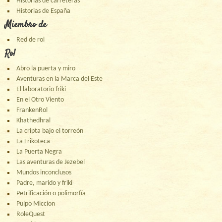
Historias de carreteras
Historias de España
Miembro de
Red de rol
Rol
Abro la puerta y miro
Aventuras en la Marca del Este
El laboratorio friki
En el Otro Viento
FrankenRol
Khathedhral
La cripta bajo el torreón
La Frikoteca
La Puerta Negra
Las aventuras de Jezebel
Mundos inconclusos
Padre, marido y friki
Petrificación o polimorfía
Pulpo Miccion
RoleQuest