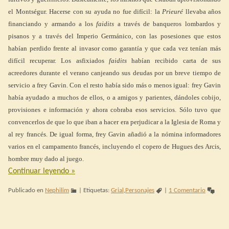
el Montségur. Hacerse con su ayuda no fue difícil: la
Prieuré
llevaba años
financiando y armando a los
faidits
a través de banqueros lombardos y
pisanos y a través del Imperio Germánico, con las posesiones que estos
habían perdido frente al invasor como garantía y que cada vez tenían más
difícil recuperar. Los asfixiados
faidits
habían recibido carta de sus
acreedores durante el verano canjeando sus deudas por un breve tiempo de
servicio a frey Gavin. Con el resto había sido más o menos igual: frey Gavin
había ayudado a muchos de ellos, o a amigos y parientes, dándoles cobijo,
provisiones e información y ahora cobraba esos servicios. Sólo tuvo que
convencerlos de que lo que iban a hacer era perjudicar a la Iglesia de Roma y
al rey francés. De igual forma, frey Gavin añadió a la nómina informadores
varios en el campamento francés, incluyendo el copero de Hugues des Arcis,
hombre muy dado al juego.
Continuar leyendo
»
Publicado en
Nephilim
|
Etiquetas:
Grial
,
Personajes
|
1 Comentario