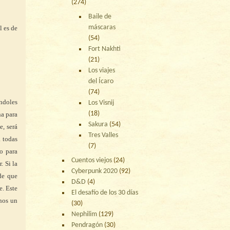
(274)
Baile de
máscaras
l es de
(54)
Fort Nakhti
(21)
Los viajes
del Ícaro
(74)
ndoles
Los Visnij
(18)
na para
Sakura
(54)
e, será
Tres Valles
a todas
(7)
o para
Cuentos viejos
(24)
 Si la
Cyberpunk 2020
(92)
 de que
D&D
(4)
e. Este
El desafío de los 30 días
enos un
(30)
Nephilim
(129)
Pendragón
(30)