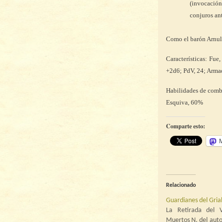
(invocación
conjuros ant
Como el barón Arnul
Características: Fue
+2d6; PdV, 24; Armadu
Habilidades de com
Esquiva, 60%
Comparte esto:
Relacionado
Guardianes del Grial
La Retirada del V
Muertos N. del auto