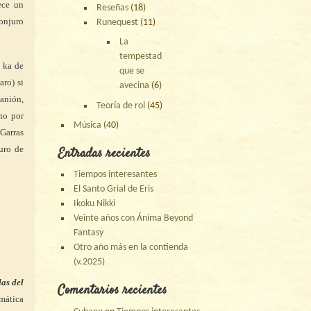
ece un
Reseñas
(18)
conjuro
Runequest
(11)
La
tempestad
e ka de
que se
aro) si
avecina
(6)
nanión,
Teoría de rol
(45)
no por
Música
(40)
Garras
uro de
Entradas recientes
Tiempos interesantes
El Santo Grial de Eris
Ikoku Nikki
Veinte años con Ánima Beyond
Fantasy
Otro año más en la contienda
(v.2025)
as del
Comentarios recientes
mática