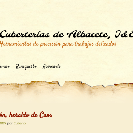
Cuberterías de Albacete, I&
Herramientas de precisión para trabajos delicados
ima
Runequest
Acerca de
n, heraldo de Caos
2009
por
Cubano