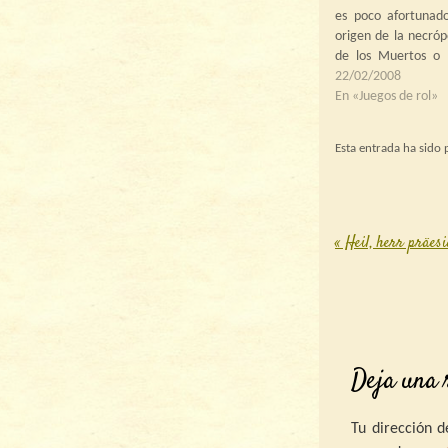
es poco afortunad
origen de la necrópo
de los Muertos o 
Reyes es casi con
22/02/2008
lo que se narra, 
En «Juegos de rol»
preparé por prime
campaña, estando 
Esta entrada ha sido
«
Heil, herr präesi
Post nav
Deja una 
Tu dirección d