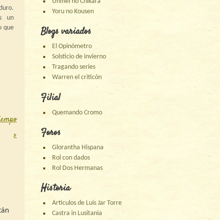
Unmei no Chikara
uro.
Yoru no Kousen
s un
o que
Blogs variados
lucha
El Opinómetro
a de
Solsticio de invierno
s ka-
oces
Tragando series
…
Warren el criticón
Filial
Quemando Cromo
tiempo
Foros
»
Glorantha Hispana
Rol con dados
Rol Dos Hermanas
Historia
Artículos de Luis Jar Torre
tán
Castra in Lusitania