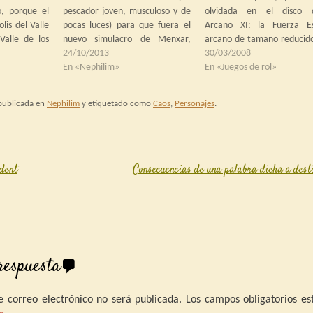
o, porque el
pescador joven, musculoso y de
olvidada en el disco d
lis del Valle
pocas luces) para que fuera el
Arcano XI: la Fuerza E
Valle de los
nuevo simulacro de Menxar,
arcano de tamaño reducid
temporáneo a
tres días que a la ondina le
24/10/2013
se ha especializado en la 
30/03/2008
pero cuando
parecieron años. Pero,
En «Nephilim»
contra toda form
En «Juegos de rol»
ra vez esta
solucionado ya el pequeño
degeneración del Ka y lo
en Madrid,…
problema, pudieron seguir con
elementos. Son fer
 publicada en
Nephilim
y etiquetado como
Caos
,
Personajes
.
la exploración de las grutas
enemigos del arcano 15, el
hasta dar…
dent
Consecuencias de una palabra dicha a des
igation
respuesta
e correo electrónico no será publicada.
Los campos obligatorios es