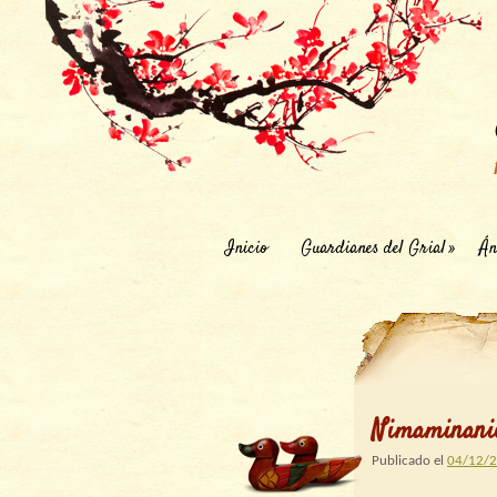
Inicio
Guardianes del Grial
Án
Nimaminanió
Publicado el
04/12/