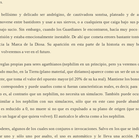
s.
 bellísimo y delicado ser andrógino, de cautivadora sonrisa, plateado y de a
moverse entre bastidores y usar a sus siervos, o a cualquiera que caiga bajo sus 
rabajo sucio. Sin embargo, cuando los Guardianes le encontraron, hacía muy poco
Prisión y estaba emocionalmente inestable. De ahí que cometa errores bastante tont
cia la Marca de la Diosa. Su aparición en esta parte de la historia es muy b
 volveremos a ver en el futuro.
eglas propias para seres agarthianos (nephilim en un principio, pero ya veremos
ndo mucho, en la Tierra (plano material, que diríamos) aparece como un ser de un s
te, que toma el valor del opuesto mayor (el 20% de su ka real). Mantiene los bono
e corresponden y puede usarlos como si fueran características reales, es decir, para
to es, al contrario que un nephilim, no necesita un simulacro. También puede oc
imilar a los nephilim con sus simulacros, sólo que en este caso puede aband
a es reducido a 0, no muere si no que es expulsado a su plano de origen (que no
 un lugar al que quiera volver). El auricalco le afecta como a los nephilim.
oderes, algunos de los cuales son conjuros o invocaciones. Salvo en los que se ind
ar uno y sólo uno por asalto, el uso es automático y le lleva una acción. Pa