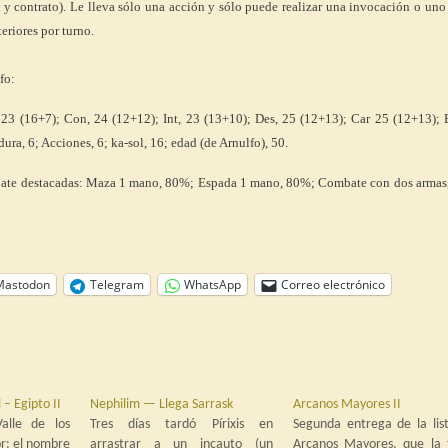
 y contrato). Le lleva sólo una acción y sólo puede realizar una invocación o uno
eriores por turno.
fo:
, 23 (16+7); Con, 24 (12+12); Int, 23 (13+10); Des, 25 (12+13); Car 25 (12+13);
ra, 6; Acciones, 6; ka-sol, 16; edad (de Arnulfo), 50.
bate destacadas: Maza 1 mano, 80%; Espada 1 mano, 80%; Combate con dos armas
Mastodon
Telegram
WhatsApp
Correo electrónico
 – Egipto II
Nephilim — Llega Sarrask
Arcanos Mayores II
alle de los
Tres días tardó Pírixis en
Segunda entrega de la lis
r: el nombre
arrastrar a un incauto (un
Arcanos Mayores, que la 