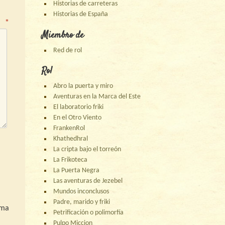
Historias de carreteras
Historias de España
o
*
Miembro de
Red de rol
Rol
Abro la puerta y miro
Aventuras en la Marca del Este
El laboratorio friki
En el Otro Viento
FrankenRol
Khathedhral
La cripta bajo el torreón
La Frikoteca
La Puerta Negra
Las aventuras de Jezebel
Mundos inconclusos
Padre, marido y friki
ima
Petrificación o polimorfía
Pulpo Miccion