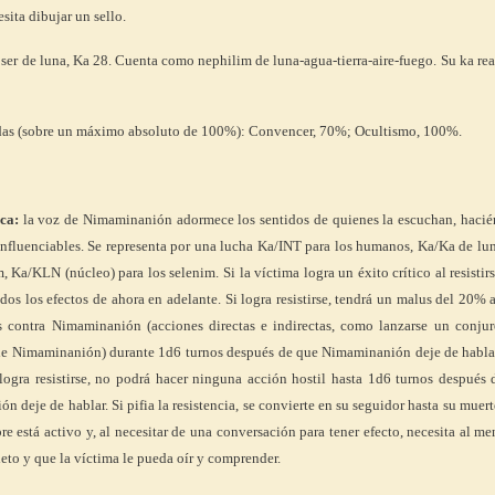
sita dibujar un sello.
ser de luna, Ka 28. Cuenta como nephilim de luna-agua-tierra-aire-fuego. Su ka rea
das (sobre un máximo absoluto de 100%): Convencer, 70%; Ocultismo, 100%.
ca:
la voz de Nimaminanión adormece los sentidos de quienes la escuchan, hacié
influenciables. Se representa por una lucha Ka/INT para los humanos, Ka/Ka de lu
, Ka/KLN (núcleo) para los selenim. Si la víctima logra un éxito crítico al resistirs
os los efectos de ahora en adelante. Si logra resistirse, tendrá un malus del 20% 
s contra Nimaminanión (acciones directas e indirectas, como lanzarse un conjur
de Nimaminanión) durante 1d6 turnos después de que Nimaminanión deje de hablar.
logra resistirse, no podrá hacer ninguna acción hostil hasta 1d6 turnos después
 deje de hablar. Si pifia la resistencia, se convierte en su seguidor hasta su muert
e está activo y, al necesitar de una conversación para tener efecto, necesita al m
eto y que la víctima le pueda oír y comprender.