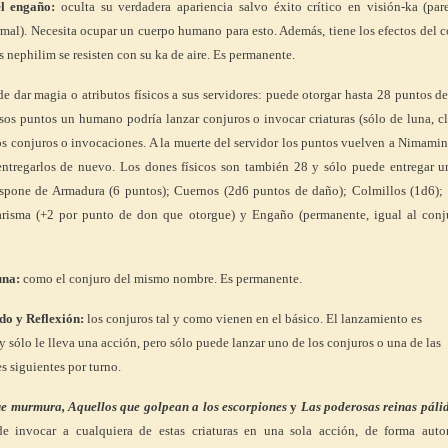
l engaño:
oculta su verdadera apariencia salvo éxito crítico en visión-ka (par
al). Necesita ocupar un cuerpo humano para esto. Además, tiene los efectos del 
 nephilim se resisten con su ka de aire. Es permanente.
e dar magia o atributos físicos a sus servidores: puede otorgar hasta 28 puntos d
sos puntos un humano podría lanzar conjuros o invocar criaturas (sólo de luna, cl
os conjuros o invocaciones. A la muerte del servidor los puntos vuelven a Nimami
ntregarlos de nuevo. Los dones físicos son también 28 y sólo puede entregar u
ispone de Armadura (6 puntos); Cuernos (2d6 puntos de daño); Colmillos (1d6); 
arisma (+2 por punto de don que otorgue) y Engaño (permanente, igual al conj
una:
como el conjuro del mismo nombre. Es permanente.
do y Reflexión:
los conjuros tal y como vienen en el básico. El lanzamiento es
 sólo le lleva una acción, pero sólo puede lanzar uno de los conjuros o una de las
s siguientes por turno.
ue murmura, Aquellos que golpean a los escorpiones
y
Las poderosas reinas pálid
 invocar a cualquiera de estas criaturas en una sola acción, de forma auto