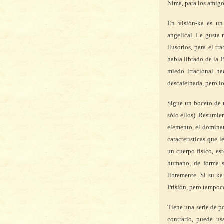
Nima, para los amigo
En visión-ka es un
angelical. Le gusta 
ilusorios, para el t
había librado de la 
miedo irracional ha
descafeinada, pero lo
Sigue un boceto de r
sólo ellos). Resumie
elemento, el dominan
características que l
un cuerpo físico, es
humano, de forma s
libremente. Si su k
Prisión, pero tampoco
Tiene una serie de p
contrario, puede us