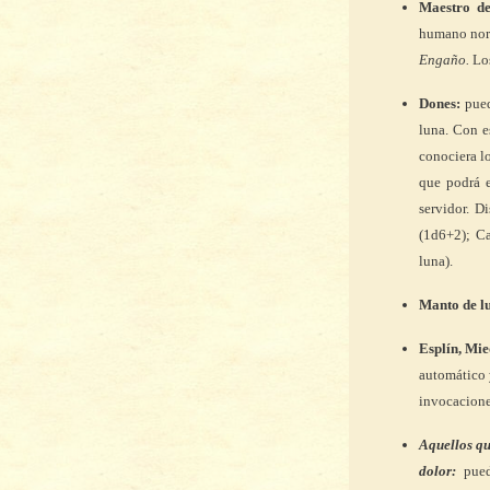
Maestro de
humano norm
Engaño.
Los
Dones:
pued
luna. Con e
conociera l
que podrá e
servidor. D
(1d6+2); C
luna).
Manto de l
Esplín, Mie
automático y
invocacione
Aquellos q
dolor:
puede