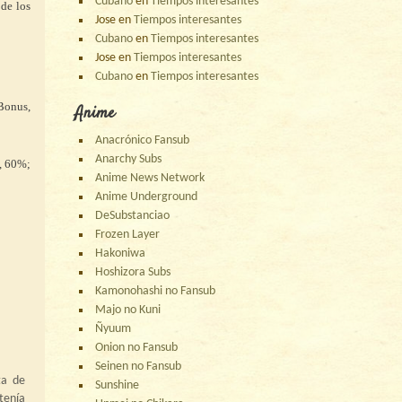
Cubano
en
Tiempos interesantes
 de los
Jose
en
Tiempos interesantes
Cubano
en
Tiempos interesantes
Jose
en
Tiempos interesantes
Cubano
en
Tiempos interesantes
 Bonus,
Anime
Anacrónico Fansub
Anarchy Subs
, 60%;
Anime News Network
Anime Underground
DeSubstanciao
Frozen Layer
Hakoniwa
Hoshizora Subs
Kamonohashi no Fansub
Majo no Kuni
Ñyuum
Onion no Fansub
Seinen no Fansub
ta de
Sunshine
tenía