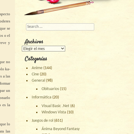
specto
poderes
Buscar
 que se
os o el
Archivos
reve y
Archivos
Categorías
 que no
Anime
(144)
olo ka-
Cine
(20)
s a las
General
(98)
 formar
Obituarios
(15)
upar un
Informática
(20)
onarlo
 es la
Visual Basic .Net
(6)
Windows Vista
(10)
Juegos de rol
(651)
ique lo
Ánima Beyond Fantasy
ra las