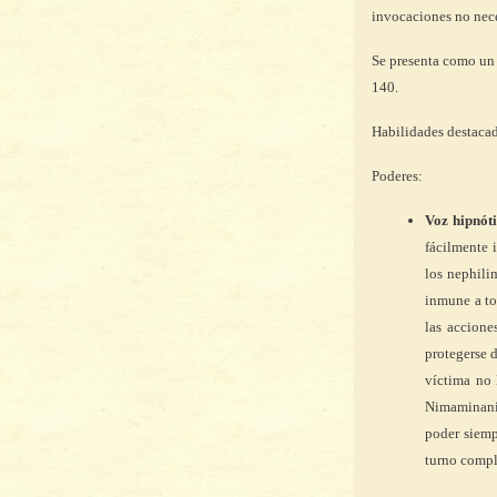
invocaciones no nece
Se presenta como un 
140.
Habilidades destaca
Poderes:
Voz hipnóti
fácilmente 
los nephilim
inmune a tod
las accione
protegerse 
víctima no 
Nimaminanión
poder siempr
turno compl