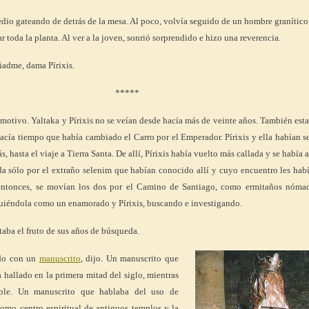
medio gateando de detrás de la mesa. Al poco, volvía seguido de un hombre granític
 toda la planta. Al ver a la joven, sonrió sorprendido e hizo una reverencia.
adme, dama Pírixis.
*****
motivo. Yaltaka y Pírixis no se veían desde hacía más de veinte años. También esta
cía tiempo que había cambiado el Carro por el Emperador. Pírixis y ella habían 
s, hasta el viaje a Tierra Santa. De allí, Pírixis había vuelto más callada y se había 
a sólo por el extraño selenim que habían conocido allí y cuyo encuentro les habí
 entonces, se movían los dos por el Camino de Santiago, como ermitaños nómad
guiéndola como un enamorado y Pírixis, buscando e investigando.
aba el fruto de sus años de búsqueda.
do con un
manuscrito
, dijo. Un manuscrito que
a hallado en la primera mitad del siglo, mientras
mple. Un manuscrito que hablaba del uso de
omo centro espiritual de antiguos templos y la