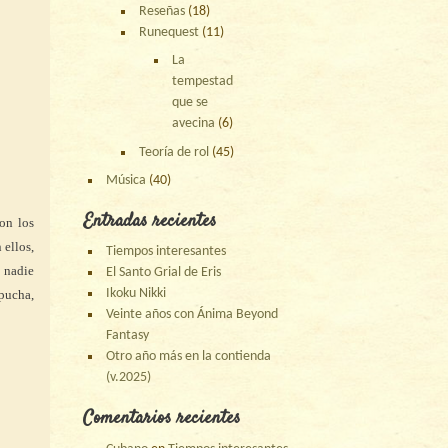
Reseñas
(18)
Runequest
(11)
La
tempestad
que se
avecina
(6)
Teoría de rol
(45)
Música
(40)
Entradas recientes
on los
 ellos,
Tiempos interesantes
a nadie
El Santo Grial de Eris
Ikoku Nikki
pucha,
Veinte años con Ánima Beyond
Fantasy
Otro año más en la contienda
(v.2025)
Comentarios recientes