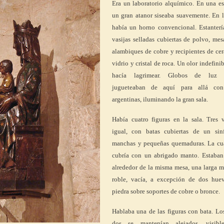
Era un laboratorio alquímico. En una es
un gran atanor siseaba suavemente. En l
había un horno convencional. Estanterí
vasijas selladas cubiertas de polvo, me
alambiques de cobre y recipientes de ce
vidrio y cristal de roca. Un olor indefini
hacía lagrimear. Globos de luz c
jugueteaban de aquí para allá con
argentinas, iluminando la gran sala.
Había cuatro figuras en la sala. Tres v
igual, con batas cubiertas de un sin
manchas y pequeñas quemaduras. La cua
cubría con un abrigado manto. Estaban
alrededor de la misma mesa, una larga m
roble, vacía, a excepción de dos hue
piedra sobre soportes de cobre o bronce.
Hablaba una de las figuras con bata. Lo
dos se mantenían alejados, visibl