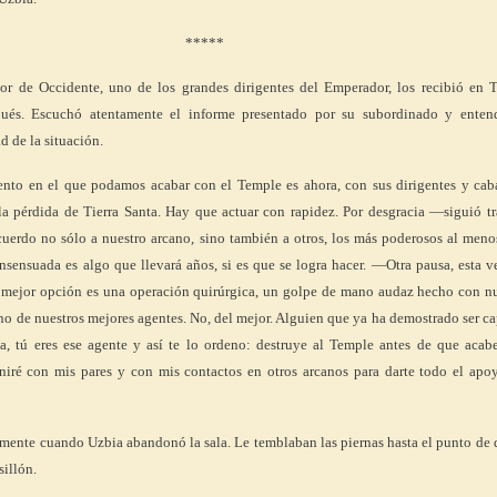
*****
tor de Occidente, uno de los grandes dirigentes del Emperador, los recibió en T
ués. Escuchó atentamente el informe presentado por su subordinado y enten
d de la situación.
to en el que podamos acabar con el Temple es ahora, con sus dirigentes y caba
la pérdida de Tierra Santa. Hay que actuar con rapidez. Por desgracia —siguió tr
uerdo no sólo a nuestro arcano, sino también a otros, los más poderosos al menos
nsensuada es algo que llevará años, si es que se logra hacer. —Otra pausa, esta 
 mejor opción es una operación quirúrgica, un golpe de mano audaz hecho con nu
no de nuestros mejores agentes. No, del mejor. Alguien que ya ha demostrado ser c
ka, tú eres ese agente y así te lo ordeno: destruye al Temple antes de que acab
niré con mis pares y con mis contactos en otros arcanos para darte todo el apo
mente cuando Uzbia abandonó la sala. Le temblaban las piernas hasta el punto de 
sillón.