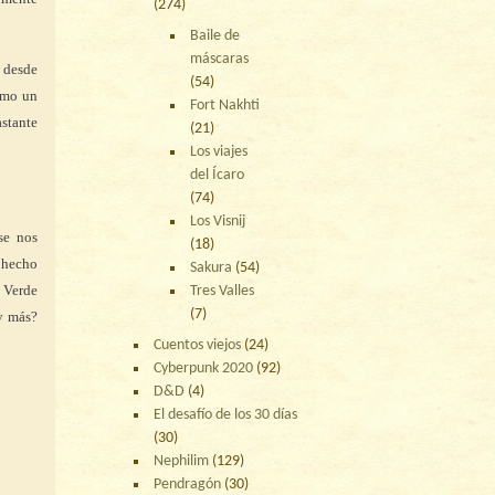
(274)
Baile de
máscaras
 desde
(54)
omo un
Fort Nakhti
stante
(21)
Los viajes
del Ícaro
(74)
Los Visnij
se nos
(18)
 hecho
Sakura
(54)
 Verde
Tres Valles
(7)
y más?
Cuentos viejos
(24)
Cyberpunk 2020
(92)
D&D
(4)
El desafío de los 30 días
(30)
Nephilim
(129)
Pendragón
(30)