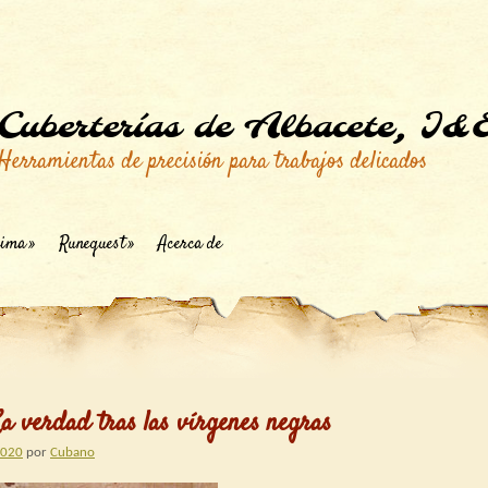
Cuberterías de Albacete, I&
Herramientas de precisión para trabajos delicados
ima
Runequest
Acerca de
a verdad tras las vírgenes negras
2020
por
Cubano