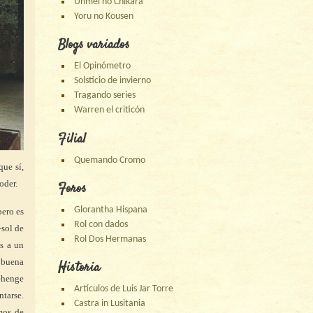
Unmei no Chikara
Yoru no Kousen
Blogs variados
El Opinómetro
Solsticio de invierno
Tragando series
Warren el criticón
Filial
Quemando Cromo
que sí,
oder.
Foros
Glorantha Hispana
pero es
Rol con dados
-sol de
Rol Dos Hermanas
es a un
a buena
Historia
ehenge
Artículos de Luis Jar Torre
ntarse.
Castra in Lusitania
mos de