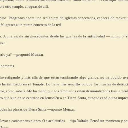
 a otro templo, a leguas de allí.
los. Imaginaos ahora una red entera de iglesias conectadas, capaces de mover t
feligreses a un punto concreto de la red.
 A una escala sin precedentes desde las guerras de la antigüedad —murmuró Ya
ver.
erlo ya? —preguntó Menxar.
e hombros.
investigando y más allá de que están terminando algo grande, no ha podido ave
 ha infiltrado en el Temple. Lo tiene más sencillo porque los rituales de detec
os, como sabéis. Me ha dicho que los templarios están desmoralizados tras la pér
eo que su plan se centraba en Jerusalén o en Tierra Santa, aunque es sólo una impre
odas las plazas de Tierra Santa —apuntó Menxar.
levar a cambiar sus planes. O a acelerarlos —dijo Yaltaka. Pensó un momento y co
Uzbia.