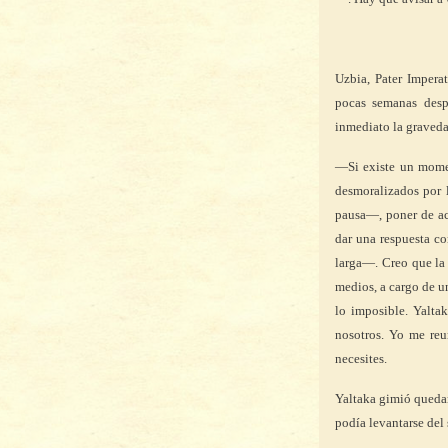
Uzbia, Pater Impera
pocas semanas desp
inmediato la graveda
—Si existe un momen
desmoralizados por 
pausa—, poner de ac
dar una respuesta co
larga—. Creo que la
medios, a cargo de u
lo imposible. Yalta
nosotros. Yo me reu
necesites.
Yaltaka gimió queda
podía levantarse del 