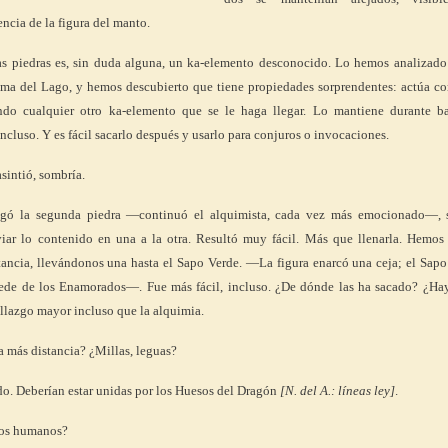
encia de la figura del manto.
 piedras es, sin duda alguna, un ka-elemento desconocido. Lo hemos analizado
ama del Lago, y hemos descubierto que tiene propiedades sorprendentes: actúa c
ndo cualquier otro ka-elemento que se le haga llegar. Lo mantiene durante ba
incluso. Y es fácil sacarlo después y usarlo para conjuros o invocaciones.
sintió, sombría.
ó la segunda piedra —continuó el alquimista, cada vez más emocionado—, 
viar lo contenido en una a la otra. Resultó muy fácil. Más que llenarla. Hemos
tancia, llevándonos una hasta el Sapo Verde. —La figura enarcó una ceja; el Sapo
 sede de los Enamorados—. Fue más fácil, incluso. ¿De dónde las ha sacado? ¿Ha
allazgo mayor incluso que la alquimia.
 más distancia? ¿Millas, leguas?
o. Deberían estar unidas por los Huesos del Dragón
[N. del A.: líneas ley]
.
los humanos?