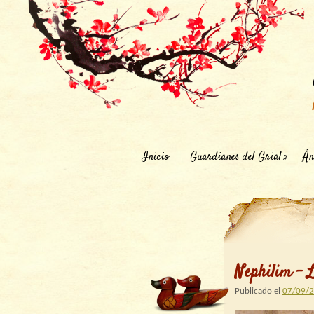
Inicio
Guardianes del Grial
Án
Nephilim – L
Publicado el
07/09/