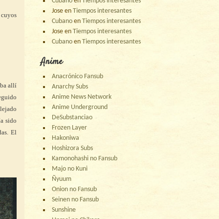
Cubano
en
Tiempos interesantes
Jose
en
Tiempos interesantes
o cuyos
Cubano
en
Tiempos interesantes
Jose
en
Tiempos interesantes
Cubano
en
Tiempos interesantes
Anime
Anacrónico Fansub
ba allí
Anarchy Subs
Anime News Network
seguido
Anime Underground
alejado
DeSubstanciao
a sido
Frozen Layer
as. El
Hakoniwa
Hoshizora Subs
Kamonohashi no Fansub
Majo no Kuni
Ñyuum
Onion no Fansub
Seinen no Fansub
Sunshine