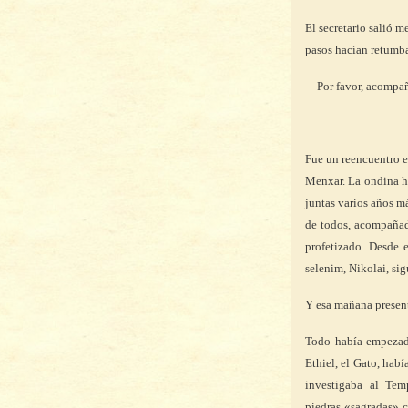
El secretario salió 
pasos hacían retumbar
—Por favor, acompañ
Fue un reencuentro e
Menxar. La ondina ha
juntas varios años má
de todos, acompañad
profetizado. Desde
selenim, Nikolai, si
Y esa mañana present
Todo había empeza
Ethiel, el Gato, habí
investigaba al Te
piedras «sagradas» c