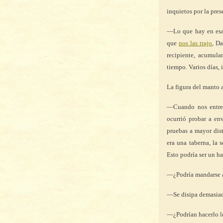
inquietos por la pres
—Lo que hay en esas
que
nos las trajo
, D
recipiente, acumula
tiempo. Varios días, 
La figura del manto a
—Cuando nos entreg
ocurrió probar a en
pruebas a mayor dis
era una taberna, la
Esto podría ser un h
—¿Podría mandarse a
—Se disipa demasiad
—¿Podrían hacerlo 