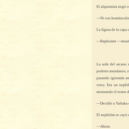
El alquimista negó co
—Ni con homúnculos p
La figura de la capa 
—Baphomet —musitó. 
La sede del arcano 
poderes mundanos, el
pasando ignorada ant
cerca. Era un nephi
mostrando el rostro d
—Decidle a Yaltaka q
El nephilim se cayó d
—Ahora.