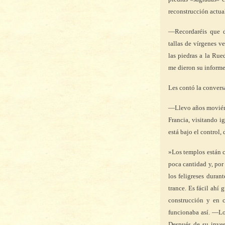
reconstrucción actua
—Recordaréis que d
tallas de vírgenes 
las piedras a la Rue
me dieron su informe
Les contó la convers
—Llevo años movién
Francia, visitando i
está bajo el control,
»Los templos están c
poca cantidad y, por
los feligreses duran
trance. Es fácil ahí
construcción y en c
funcionaba así. —Lo 
Después de su inves