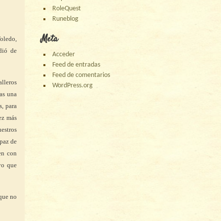
RoleQuest
Runeblog
Meta
oledo,
dió de
Acceder
Feed de entradas
Feed de comentarios
lleros
WordPress.org
as una
, para
vez más
estros
apaz de
en con
yo que
que no