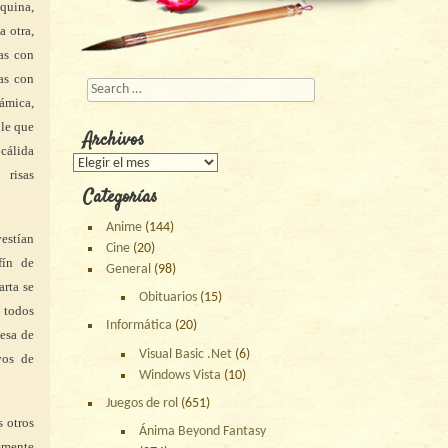
quina,
a otra,
as con
sas con
Buscar
rámica,
ble que
Archivos
álida
Archivos
 risas
Categorías
Anime
(144)
estían
Cine
(20)
fín de
General
(98)
rta se
Obituarios
(15)
 todos
Informática
(20)
esa de
Visual Basic .Net
(6)
vos de
Windows Vista
(10)
Juegos de rol
(651)
s otros
Ánima Beyond Fantasy
emente