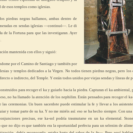
l de esos templos como iglesias.
os piedras negras hallamos, ambas dentro de
veneradas en sendas iglesias —continuó—. Le di
da de la Fortuna para que las investigaran. Ayer
.
ación mantenida con ellos y siguió:
dome por el Camino de Santiago y también por
glesias y templos dedicados a la Virgen. No todos tienen piedras negras, pero los 
 directo o indirecto, del Temple. Y están todos unidos por viejas sendas y líneas de p
onstruidos para recoger el ka y guiarlo hacia la piedra. Capturan el ka ambiental, 
 eso, no ha llamado la atención de los nephilim. Están pensados para recoger el ka
te las ceremonias. Un buen sacerdote puede estimular la fe y llevar a los asistent
 guiar y tomar parte de su ka. Y no me miréis así: eso se ha hecho siempre. Con un
onjunciones precisas, ese ka-sol podría trasmutarse en un ka elemental. Ston
que no dijo es que también era la oportunidad perfecta para un selenim de alime
tigación, debía reconocerlo, estaba harta del sabor de la fe—. Pero aquí habla