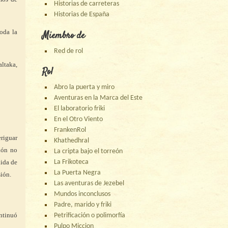
Historias de carreteras
Historias de España
oda la
Miembro de
Red de rol
ltaka,
Rol
Abro la puerta y miro
Aventuras en la Marca del Este
El laboratorio friki
En el Otro Viento
FrankenRol
riguar
Khathedhral
ción no
La cripta bajo el torreón
dida de
La Frikoteca
La Puerta Negra
sión.
Las aventuras de Jezebel
Mundos inconclusos
Padre, marido y friki
ntinuó
Petrificación o polimorfía
Pulpo Miccion