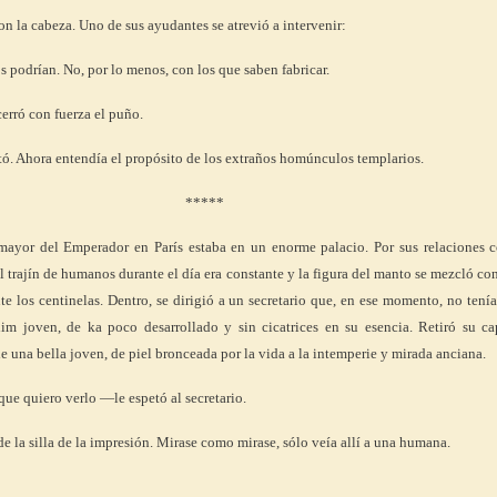
n la cabeza. Uno de sus ayudantes se atrevió a intervenir:
odrían. No, por lo menos, con los que saben fabricar.
cerró con fuerza el puño.
Ahora entendía el propósito de los extraños homúnculos templarios.
*****
mayor del Emperador en París estaba en un enorme palacio. Por sus relaciones c
 trajín de humanos durante el día era constante y la figura del manto se mezcló con
e los centinelas. Dentro, se dirigió a un secretario que, en ese momento, no tení
lim joven, de ka poco desarrollado y sin cicatrices en su esencia. Retiró su ca
e una bella joven, de piel bronceada por la vida a la intemperie y mirada anciana.
ue quiero verlo —le espetó al secretario.
e la silla de la impresión. Mirase como mirase, sólo veía allí a una humana.