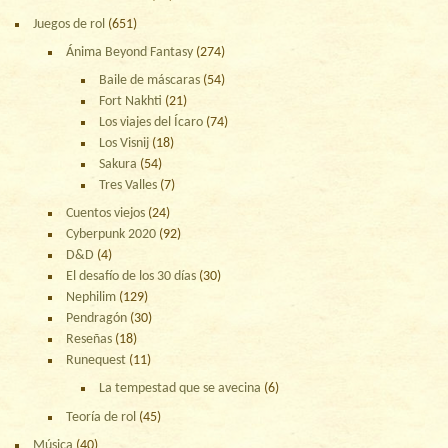
Juegos de rol
(651)
Ánima Beyond Fantasy
(274)
Baile de máscaras
(54)
Fort Nakhti
(21)
Los viajes del Ícaro
(74)
Los Visnij
(18)
Sakura
(54)
Tres Valles
(7)
Cuentos viejos
(24)
Cyberpunk 2020
(92)
D&D
(4)
El desafío de los 30 días
(30)
Nephilim
(129)
Pendragón
(30)
Reseñas
(18)
Runequest
(11)
La tempestad que se avecina
(6)
Teoría de rol
(45)
Música
(40)