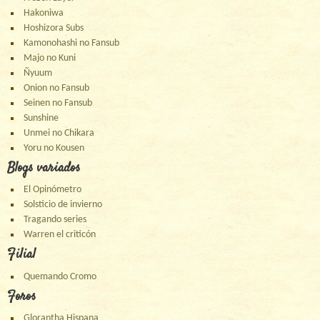
Hakoniwa
Hoshizora Subs
Kamonohashi no Fansub
Majo no Kuni
Ñyuum
Onion no Fansub
Seinen no Fansub
Sunshine
Unmei no Chikara
Yoru no Kousen
Blogs variados
El Opinómetro
Solsticio de invierno
Tragando series
Warren el criticón
Filial
Quemando Cromo
Foros
Glorantha Hispana