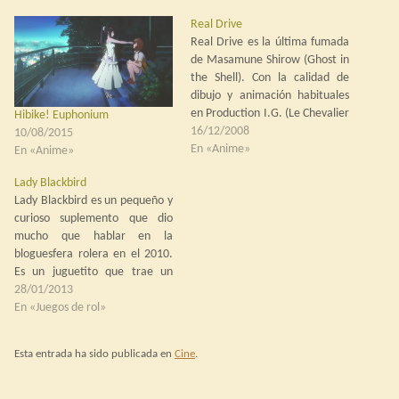
Real Drive
Real Drive es la última fumada
de Masamune Shirow (Ghost in
the Shell). Con la calidad de
dibujo y animación habituales
en Production I.G. (Le Chevalier
Hibike! Euphonium
D'Eon, Toshokan Sensou) se nos
16/12/2008
10/08/2015
presenta una serie cyberpunk
En «Anime»
En «Anime»
con elementos comunes a
Lady Blackbird
Ghost in the Shell (presencia de
Lady Blackbird es un pequeño y
cibercerebros, androides, red
curioso suplemento que dio
global, androides…
mucho que hablar en la
bloguesfera rolera en el 2010.
Es un juguetito que trae un
sistema de juego sencillo, una
28/01/2013
ambientación apenas
En «Juegos de rol»
esbozada, unos personajes
pregenerados y una campaña a
Esta entrada ha sido publicada en
Cine
.
base de bocetos de escenas
sueltas, todo muy pensado…