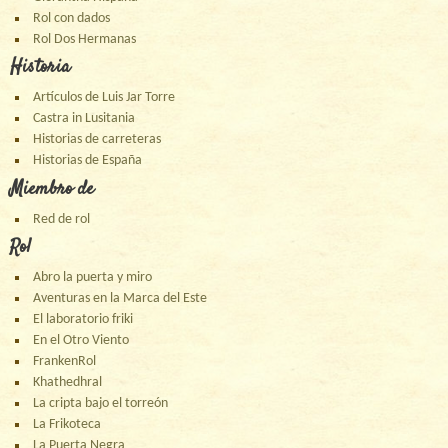
Rol con dados
Rol Dos Hermanas
Historia
Artículos de Luis Jar Torre
Castra in Lusitania
Historias de carreteras
Historias de España
Miembro de
Red de rol
Rol
Abro la puerta y miro
Aventuras en la Marca del Este
El laboratorio friki
En el Otro Viento
FrankenRol
Khathedhral
La cripta bajo el torreón
La Frikoteca
La Puerta Negra