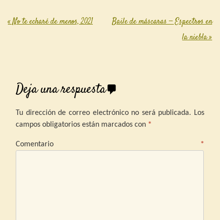
«
No te echaré de menos, 2021
Baile de máscaras — Espectros en
Post navigation
la niebla
»
Deja una respuesta
Tu dirección de correo electrónico no será publicada.
Los
campos obligatorios están marcados con
*
Comentario
*