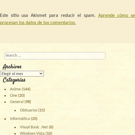
Este sitio usa Akismet para reducir el spam.
Aprende cómo s
procesan los datos de tus comentarios.
Buscar
Archivos
Archivos
Categorías
Anime
(144)
Cine
(20)
General
(98)
Obituarios
(15)
Informática
(20)
Visual Basic .Net
(6)
Windows Vista
(10)