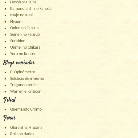
Hoshizora Subs
Kamonohashi no Fansub
Majo no Kuni
Ñyuum
Onion no Fansub
Seinen no Fansub
Sunshine
Unmei no Chikara
Yoru no Kousen
Blogs variados
El Opinómetro
Solsticio de invierno
Tragando series
Warren el criticón
Filial
Quemando Cromo
Foros
Glorantha Hispana
Rol con dados