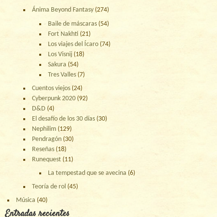
Ánima Beyond Fantasy
(274)
Baile de máscaras
(54)
Fort Nakhti
(21)
Los viajes del Ícaro
(74)
Los Visnij
(18)
Sakura
(54)
Tres Valles
(7)
Cuentos viejos
(24)
Cyberpunk 2020
(92)
D&D
(4)
El desafío de los 30 días
(30)
Nephilim
(129)
Pendragón
(30)
Reseñas
(18)
Runequest
(11)
La tempestad que se avecina
(6)
Teoría de rol
(45)
Música
(40)
Entradas recientes