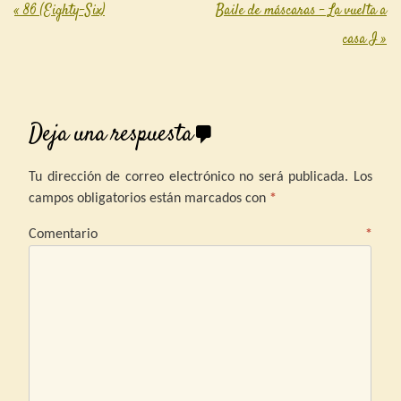
«
86 (Eighty-Six)
Baile de máscaras – La vuelta a
Post navigation
casa I
»
Deja una respuesta
Tu dirección de correo electrónico no será publicada.
Los
campos obligatorios están marcados con
*
Comentario
*