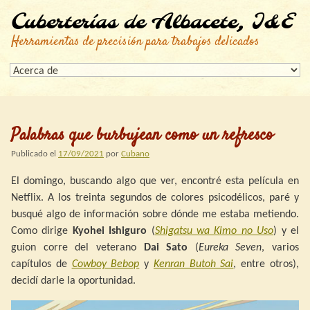
Cuberterías de Albacete, I&E
Herramientas de precisión para trabajos delicados
Palabras que burbujean como un refresco
Publicado el
17/09/2021
por
Cubano
El domingo, buscando algo que ver, encontré esta película en
Netflix. A los treinta segundos de colores psicodélicos, paré y
busqué algo de información sobre dónde me estaba metiendo.
Como dirige
Kyohei Ishiguro
(
Shigatsu wa Kimo no Uso
) y el
guion corre del veterano
Dai Sato
(
Eureka Seven
, varios
capítulos de
Cowboy Bebop
y
Kenran Butoh Sai
, entre otros),
decidí darle la oportunidad.