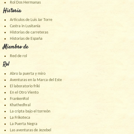
Rol Dos Hermanas
Historia
Artículos de Luis Jar Torre
Castra in Lusitania
Historias de carreteras
Historias de España
Miembro de
Red de rol
Rol
Abro la puerta y miro
Aventuras en la Marca del Este
El laboratorio friki
En el Otro Viento
FrankenRol
Khathedhral
La cripta bajo el torreón
La Frikoteca
La Puerta Negra
Las aventuras de Jezebel