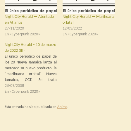
Night City Herald — Atentado
Night City Herald — Marihuana
en Atlantis
orbital
27/11/2020
12/03/2022
En «Cyberpunk 2020»
En «Cyberpunk 2020»
NightCity Herald – 10 de marzo
de 2022 (III)
El único periódico de papel de
los 20 Nueva Jamaica lanza al
mercado su nuevo producto: la
"marihuana orbital" Nueva
Jamaica, OCT. Se trata
simplemente de una variedad
28/09/2008
de la veja cannabis sativa
En «Cyberpunk 2020»
cultivada en granjas orbitales,
pero la aparición del producto
Esta entrada ha sido publicada en
Anime
.
ha causado furor en el
mercado, sobre todo…