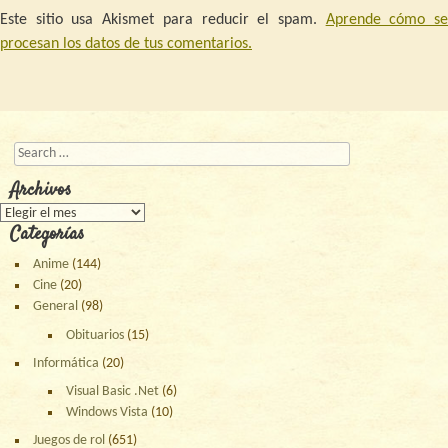
Este sitio usa Akismet para reducir el spam.
Aprende cómo s
procesan los datos de tus comentarios.
Buscar
Archivos
Archivos
Categorías
Anime
(144)
Cine
(20)
General
(98)
Obituarios
(15)
Informática
(20)
Visual Basic .Net
(6)
Windows Vista
(10)
Juegos de rol
(651)