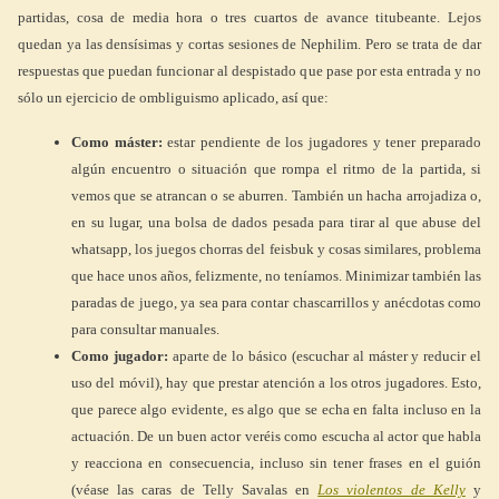
partidas, cosa de media hora o tres cuartos de avance titubeante. Lejos
quedan ya las densísimas y cortas sesiones de Nephilim. Pero se trata de dar
respuestas que puedan funcionar al despistado que pase por esta entrada y no
sólo un ejercicio de ombliguismo aplicado, así que:
Como máster:
estar pendiente de los jugadores y tener preparado
algún encuentro o situación que rompa el ritmo de la partida, si
vemos que se atrancan o se aburren. También un hacha arrojadiza o,
en su lugar, una bolsa de dados pesada para tirar al que abuse del
whatsapp, los juegos chorras del feisbuk y cosas similares, problema
que hace unos años, felizmente, no teníamos. Minimizar también las
paradas de juego, ya sea para contar chascarrillos y anécdotas como
para consultar manuales.
Como jugador:
aparte de lo básico (escuchar al máster y reducir el
uso del móvil), hay que prestar atención a los otros jugadores. Esto,
que parece algo evidente, es algo que se echa en falta incluso en la
actuación. De un buen actor veréis como escucha al actor que habla
y reacciona en consecuencia, incluso sin tener frases en el guión
(véase las caras de Telly Savalas en
Los violentos de Kelly
y