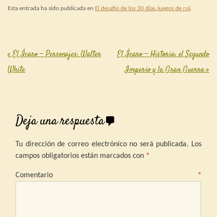
Esta entrada ha sido publicada en
El desafío de los 30 días
,
Juegos de rol
.
«
El Ícaro — Personajes: Walter
El Ícaro — Historia: el Segundo
Post navigation
White
Imperio y la Gran Guerra
»
Deja una respuesta
Tu dirección de correo electrónico no será publicada.
Los
campos obligatorios están marcados con
*
Comentario
*