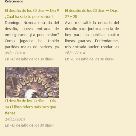
Relacionado
El desafío de los 30 días — Día 9
El desafío de los 30 días — Días
¿Cuál ha sido tu peor sesión?
27 y 28
Domingo. Novena entrada del
Ayer me salté la entrada del
desafío, nueva entrada de
desafío para juntarla con la de
ombliguismo. ¿La peor sesión?
hoy para no publicar cuatro
Como jugador he tenido
líneas guarras. Entiéndanme,
partidas malas de narices, ya
mis entrada suelen rondar las
fuera culpa del máster, ya del
09/11/2014
mil palabras, trescientas arriba
28/11/2014
juego, ya de los jugadores, pero
En «El desafío de los 30 días»
o abajo, y publicar un sms me
En «El desafío de los 30 días»
no hay ninguna que me haya
daba cosa. Día 27 ¿Qué juego
traumatizado especialmente.
de rol tienes en tu mesita? The
Como máster si tengo en la
Babylon…
vergüenza bastantes sesiones…
El desafío de los 30 días — Día
24 El libro rolero más raro que
tienes
24/11/2014
En «El desafío de los 30 días»