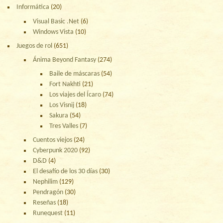
Informática
(20)
Visual Basic .Net
(6)
Windows Vista
(10)
Juegos de rol
(651)
Ánima Beyond Fantasy
(274)
Baile de máscaras
(54)
Fort Nakhti
(21)
Los viajes del Ícaro
(74)
Los Visnij
(18)
Sakura
(54)
Tres Valles
(7)
Cuentos viejos
(24)
Cyberpunk 2020
(92)
D&D
(4)
El desafío de los 30 días
(30)
Nephilim
(129)
Pendragón
(30)
Reseñas
(18)
Runequest
(11)