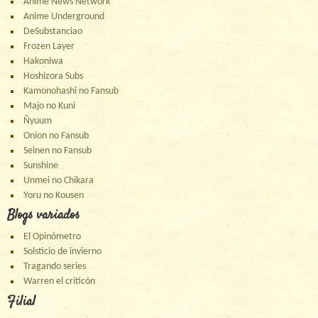
Anime News Network
Anime Underground
DeSubstanciao
Frozen Layer
Hakoniwa
Hoshizora Subs
Kamonohashi no Fansub
Majo no Kuni
Ñyuum
Onion no Fansub
Seinen no Fansub
Sunshine
Unmei no Chikara
Yoru no Kousen
Blogs variados
El Opinómetro
Solsticio de invierno
Tragando series
Warren el criticón
Filial