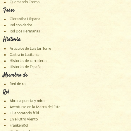
Quemando Cromo
Foros
Glorantha Hispana
Rol con dados
Rol Dos Hermanas
Historia
Artículos de Luis Jar Torre
Castra in Lusitania
Historias de carreteras
Historias de España
Miembro de
Red de rol
Rol
Abro la puerta y miro
Aventuras en la Marca del Este
El laboratorio friki
En el Otro Viento
FrankenRol