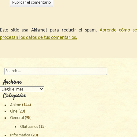
Este sitio usa Akismet para reducir el spam.
Aprende cómo s
procesan los datos de tus comentarios.
Buscar
Archivos
Archivos
Categorías
Anime
(144)
Cine
(20)
General
(98)
Obituarios
(15)
Informática
(20)