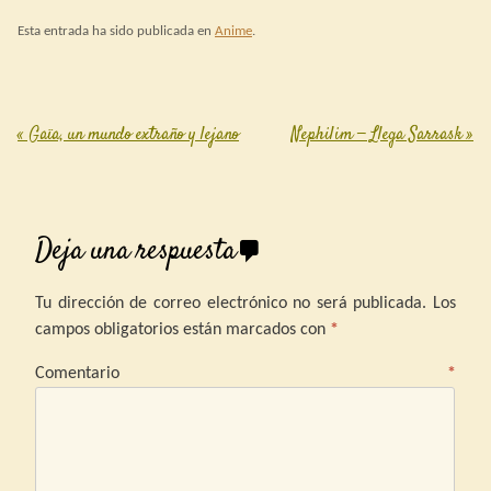
Esta entrada ha sido publicada en
Anime
.
«
Gaïa, un mundo extraño y lejano
Nephilim — Llega Sarrask
»
Post navigation
Deja una respuesta
Tu dirección de correo electrónico no será publicada.
Los
campos obligatorios están marcados con
*
Comentario
*