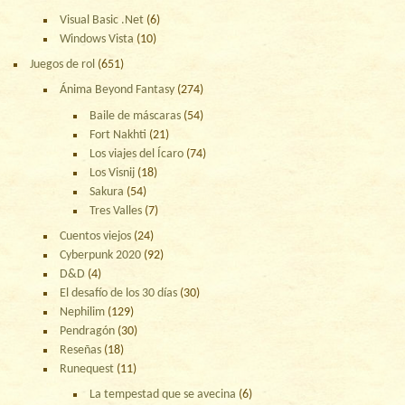
Visual Basic .Net
(6)
Windows Vista
(10)
Juegos de rol
(651)
Ánima Beyond Fantasy
(274)
Baile de máscaras
(54)
Fort Nakhti
(21)
Los viajes del Ícaro
(74)
Los Visnij
(18)
Sakura
(54)
Tres Valles
(7)
Cuentos viejos
(24)
Cyberpunk 2020
(92)
D&D
(4)
El desafío de los 30 días
(30)
Nephilim
(129)
Pendragón
(30)
Reseñas
(18)
Runequest
(11)
La tempestad que se avecina
(6)