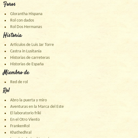
Foros
Glorantha Hispana
Rol con dados
Rol Dos Hermanas
Historia
Artículos de Luis Jar Torre
Castra in Lusitania
Historias de carreteras
Historias de España
Miembro de
Red de rol
Rol
Abro la puerta y miro
Aventuras en la Marca del Este
El laboratorio friki
En el Otro Viento
FrankenRol
Khathedhral