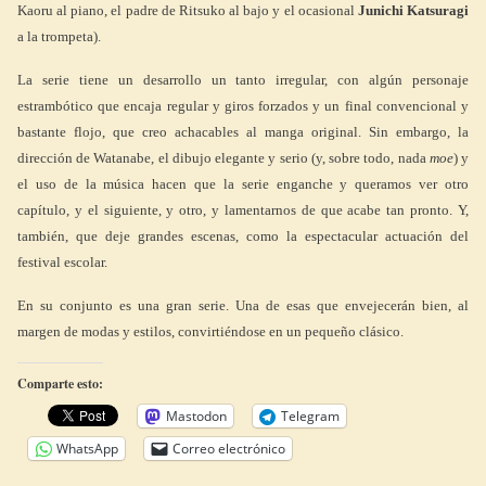
Kaoru al piano, el padre de Ritsuko al bajo y el ocasional
Junichi Katsuragi
a la trompeta).
La serie tiene un desarrollo un tanto irregular, con algún personaje
estrambótico que encaja regular y giros forzados y un final convencional y
bastante flojo, que creo achacables al manga original. Sin embargo, la
dirección de Watanabe, el dibujo elegante y serio (y, sobre todo, nada
moe
) y
el uso de la música hacen que la serie enganche y queramos ver otro
capítulo, y el siguiente, y otro, y lamentarnos de que acabe tan pronto. Y,
también, que deje grandes escenas, como la espectacular actuación del
festival escolar.
En su conjunto es una gran serie. Una de esas que envejecerán bien, al
margen de modas y estilos, convirtiéndose en un pequeño clásico.
Comparte esto:
Mastodon
Telegram
WhatsApp
Correo electrónico