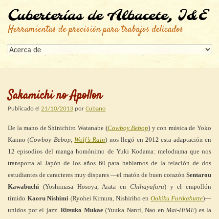
Cuberterías de Albacete, I&E
Herramientas de precisión para trabajos delicados
Sakamichi no Apollon
Publicado el
21/10/2013
por
Cubano
De la mano de Shinichiro Watanabe (
Cowboy Bebop
) y con música de Yoko
Kanno (
Cowboy Bebop,
Wolf’s Rain
) nos llegó en 2012 esta adaptación en
12 episodios del manga homónimo de Yuki Kodama: melodrama que nos
transporta al Japón de los años 60 para hablarnos de la relación de dos
estudiantes de caracteres muy dispares —el matón de buen corazón
Sentarou
Kawabuchi
(Yoshimasa Hosoya, Arata en
Chihayafuru
) y el empollón
tímido
Kaoru Nishimi
(Ryohei Kimura, Nishiriho en
Ookiku Furikabutte
)—
unidos por el jazz.
Ritsuko Mukae
(Yuuka Nanri, Nao en
Mai-HiME
) es la