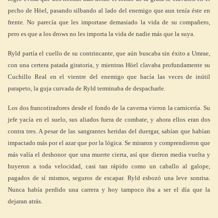
pecho de Höel, pasando silbando al lado del enemigo que aun tenía éste en
frente. No parecía que les importase demasiado la vida de su compañero,
pero es que a los drows no les importa la vida de nadie más que la suya.
Ryld partía el cuello de su contrincante, que aún buscaba sin éxito a Umrae,
con una certera patada giratoria, y mientras Höel clavaba profundamente su
Cuchillo Real en el vientre del enemigo que hacía las veces de inútil
parapeto, la guja curvada de Ryld terminaba de despacharle.
Los dos francotiradores desde el fondo de la caverna vieron la carnicería. Su
jefe yacía en el suelo, sus aliados fuera de combate, y ahora ellos eran dos
contra tres. A pesar de las sangrantes heridas del duergar, sabían que habían
impactado más por el azar que por la lógica. Se miraron y comprendieron que
más valía el deshonor que una muerte cierta, así que dieron media vuelta y
huyeron a toda velocidad, casi tan rápido como un caballo al galope,
pagados de sí mismos, seguros de escapar. Ryld esbozó una leve sonrisa.
Nunca había perdido una carrera y hoy tampoco iba a ser el día que la
dejaran atrás.