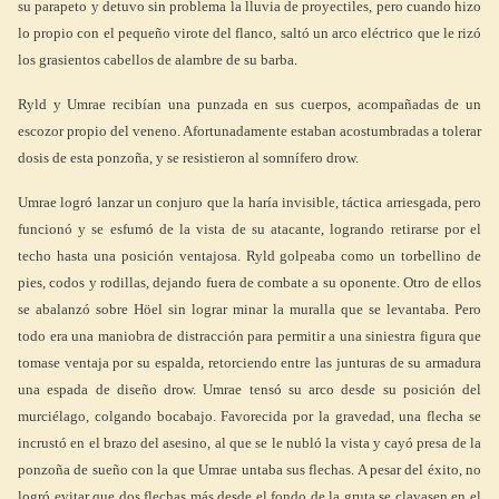
su parapeto y detuvo sin problema la lluvia de proyectiles, pero cuando hizo
lo propio con el pequeño virote del flanco, saltó un arco eléctrico que le rizó
los grasientos cabellos de alambre de su barba.
Ryld y Umrae recibían una punzada en sus cuerpos, acompañadas de un
escozor propio del veneno. Afortunadamente estaban acostumbradas a tolerar
dosis de esta ponzoña, y se resistieron al somnífero drow.
Umrae logró lanzar un conjuro que la haría invisible, táctica arriesgada, pero
funcionó y se esfumó de la vista de su atacante, logrando retirarse por el
techo hasta una posición ventajosa. Ryld golpeaba como un torbellino de
pies, codos y rodillas, dejando fuera de combate a su oponente. Otro de ellos
se abalanzó sobre Höel sin lograr minar la muralla que se levantaba. Pero
todo era una maniobra de distracción para permitir a una siniestra figura que
tomase ventaja por su espalda, retorciendo entre las junturas de su armadura
una espada de diseño drow. Umrae tensó su arco desde su posición del
murciélago, colgando bocabajo. Favorecida por la gravedad, una flecha se
incrustó en el brazo del asesino, al que se le nubló la vista y cayó presa de la
ponzoña de sueño con la que Umrae untaba sus flechas. A pesar del éxito, no
logró evitar que dos flechas más desde el fondo de la gruta se clavasen en el