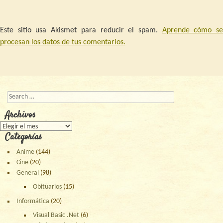
Este sitio usa Akismet para reducir el spam.
Aprende cómo s
procesan los datos de tus comentarios.
Buscar
Archivos
Archivos
Categorías
Anime
(144)
Cine
(20)
General
(98)
Obituarios
(15)
Informática
(20)
Visual Basic .Net
(6)