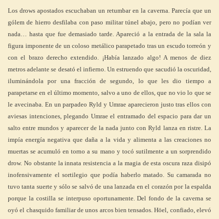
Los drows apostados escuchaban un retumbar en la caverna. Parecía que un
gólem de hierro desfilaba con paso militar túnel abajo, pero no podían ver
nada… hasta que fue demasiado tarde. Apareció a la entrada de la sala la
figura imponente de un coloso metálico parapetado tras un escudo torreón y
con el brazo derecho extendido. ¡Había lanzado algo! A menos de diez
metros adelante se desató el infierno. Un estruendo que sacudió la oscuridad,
iluminándola por una fracción de segundo, lo que les dio tiempo a
parapetarse en el último momento, salvo a uno de ellos, que no vio lo que se
le avecinaba. En un parpadeo Ryld y Umrae aparecieron justo tras ellos con
aviesas intenciones, plegando Umrae el entramado del espacio para dar un
salto entre mundos y aparecer de la nada junto con Ryld lanza en ristre. La
impía energía negativa que daña a la vida y alimenta a las creaciones no
muertas se acumuló en torno a su mano y tocó sutilmente a un sorprendido
drow. No obstante la innata resistencia a la magia de esta oscura raza disipó
inofensivamente el sortilegio que podía haberlo matado. Su camarada no
tuvo tanta suerte y sólo se salvó de una lanzada en el corazón por la espalda
porque la costilla se interpuso oportunamente. Del fondo de la caverna se
oyó el chasquido familiar de unos arcos bien tensados. Höel, confiado, elevó