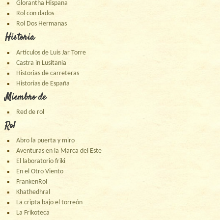
Glorantha Hispana
Rol con dados
Rol Dos Hermanas
Historia
Artículos de Luis Jar Torre
Castra in Lusitania
Historias de carreteras
Historias de España
Miembro de
Red de rol
Rol
Abro la puerta y miro
Aventuras en la Marca del Este
El laboratorio friki
En el Otro Viento
FrankenRol
Khathedhral
La cripta bajo el torreón
La Frikoteca