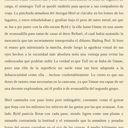
carga, el semiogro Tull se quedó también para apoyar a sus compañeros de
viaje. La pinchuda armadura del duergar Höel se clavaba en los lomos de los
lagartos, y estos refunfuñaban y gruñían bajo el peso de tanto metal, así que
se fue a pie junto con la elfa oscura Ryld y la elfa lunar Umrae en una suerte
de avanzadilla para tratar de cazar al drow Reftael, el cual había sustraído la
mercancía que tan secretamente transportaba el difunto Hadrog Prol. Si bien
el enano gris ralentizaría la marcha, desde luego la agudeza visual de sus
ojos hechos a la oscuridad más absoluta sería una ventaja para evitar las
emboscadas que podrían sufrir. La verdad es que Tull no se fiaba de Umrae,
pues una elfa de la superficie no suele estar tan bien adaptada a la
Infraoscuridad como ella… incluso confortablemente. Lo cierto es que sus
dotes de rastreo eran necesarias en la caravana, ya que Umrae era capaz de ser
una decente exploradora, así él podía ir de avanzadilla del segundo grupo.
Höel caminaba con paso lento pero infatigable; constante como el gotear
que forja con los milenios los relieves de las grutas por las que avanzan. A su
lado Ryld parecía flotar con cada paso, siendo ligera como una pluma y
mirando contrariada la lentitud y el estruendo que la armadura y pesadas
botas del enano causaban en el eco de las cuevas. A medio kilómetro por