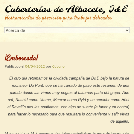
Cuberterías de Albacete, I&E
Herramientas de precisión para trabajos delicados
¡Emboscada!
Publicado el
04/04/2012
por
Cubano
El otro día retomamos la olvidada campaña de D&D bajo la batuta de
monsieur Du Pont, que se ha currado de paso este resumen de una
partida donde las vimos muy negras al faltarnos parte del grupo. Aun
así, Rashid como Umrae, Menxar como Ryld y un servidor como Höel
el Revellín nos las apañamos, con algo de suerte (a favor y en contra)
para hacer lo necesario para que resultara lo conveniente y salir vivos
de aquello.
Mientras Flana Mikosevaar y Fan Jalen custodiaban la reata de lagartos de