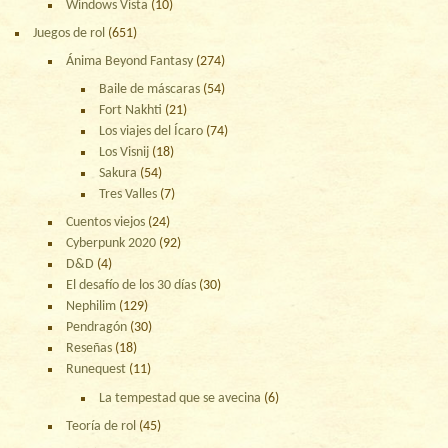
Windows Vista
(10)
Juegos de rol
(651)
Ánima Beyond Fantasy
(274)
Baile de máscaras
(54)
Fort Nakhti
(21)
Los viajes del Ícaro
(74)
Los Visnij
(18)
Sakura
(54)
Tres Valles
(7)
Cuentos viejos
(24)
Cyberpunk 2020
(92)
D&D
(4)
El desafío de los 30 días
(30)
Nephilim
(129)
Pendragón
(30)
Reseñas
(18)
Runequest
(11)
La tempestad que se avecina
(6)
Teoría de rol
(45)