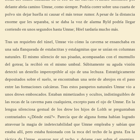
delante abría camino Umrae, como siempre. Podría correr sobre una cuarta de
polvo sin dejar huella ni causar el más tenue rumor. A pesar de la distancia
enorme que les separaba, si se daba la voz de alarma Ryld podría llegar
corriendo en unos segundos hasta Umrae; Höel tardaría mucho más.
Tras un requiebro del túnel, Umrae vio cómo la caverna se ensanchaba en
una sala flanqueada de estalactitas y estalagmitas que se unían en columnas
naturales. El mismo silencio de sus pisadas, acompasadas con el murmullo
del gotear, la recibió en el mismo umbral. Súbitamente su aguda visión
detectó un destello imperceptible al ojo de una lechuza. Estratégicamente
depositados sobre el suelo, se encontraban una serie de abrojos en el paso
entre las formaciones calcáreas. Tras estos parapetos naturales Umrae vio a
unos drows emboscados. Estaban mimetizados y ocultos, indistinguibles de
las rocas de la caverna para cualquiera, excepto para el ojo de Umrae. En la
lengua silenciosa gestual de los drow los hijos de Lolth se preguntaban
contrariados «¿Dónde está?». Parecía que de alguna forma habían logrado
atravesar la magia de indetectabilidad que Umrae empleaba y sabían que
estaba allí, pero estaba fusionada con la roca del techo de la gruta. Era la
táctica de Umrae, avanzar por el techo y dejarse caer sobre el enemigo.