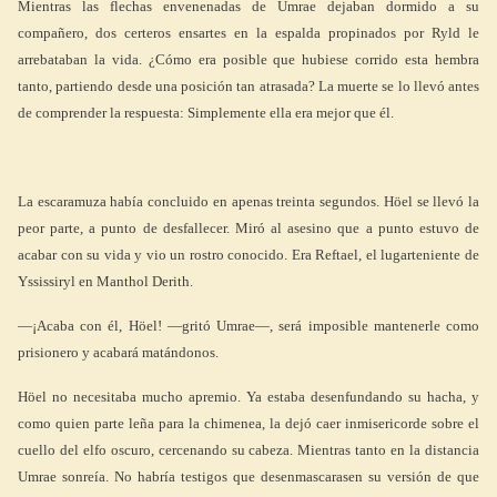
Mientras las flechas envenenadas de Umrae dejaban dormido a su
compañero, dos certeros ensartes en la espalda propinados por Ryld le
arrebataban la vida. ¿Cómo era posible que hubiese corrido esta hembra
tanto, partiendo desde una posición tan atrasada? La muerte se lo llevó antes
de comprender la respuesta: Simplemente ella era mejor que él.
La escaramuza había concluido en apenas treinta segundos. Höel se llevó la
peor parte, a punto de desfallecer. Miró al asesino que a punto estuvo de
acabar con su vida y vio un rostro conocido. Era Reftael, el lugarteniente de
Yssissiryl en Manthol Derith.
—¡Acaba con él, Höel! —gritó Umrae—, será imposible mantenerle como
prisionero y acabará matándonos.
Höel no necesitaba mucho apremio. Ya estaba desenfundando su hacha, y
como quien parte leña para la chimenea, la dejó caer inmisericorde sobre el
cuello del elfo oscuro, cercenando su cabeza. Mientras tanto en la distancia
Umrae sonreía. No habría testigos que desenmascarasen su versión de que