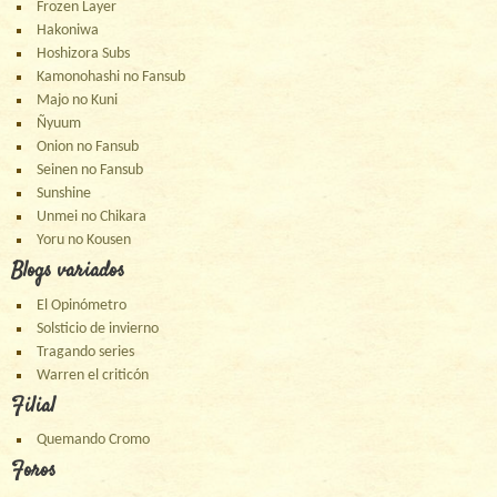
Frozen Layer
Hakoniwa
Hoshizora Subs
Kamonohashi no Fansub
Majo no Kuni
Ñyuum
Onion no Fansub
Seinen no Fansub
Sunshine
Unmei no Chikara
Yoru no Kousen
Blogs variados
El Opinómetro
Solsticio de invierno
Tragando series
Warren el criticón
Filial
Quemando Cromo
Foros