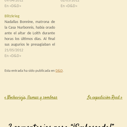
parecía un buen nudo. Sería
09/04/2012
necesitaba replantear sus
02/05/2012
interrogado más adelante,
En «D&D»
conjuros para el
En «D&D»
pero antes necesitaba
acontecimiento del día que se
Blitzkrieg
descansar; Höel y Ryld harían
avecinaba. Puesto que
Nadallas Bonnine, matrona de
las guardias. Durante la
Elthelvar no había gastado
la Casa Nurbonnis, había orado
guardia…
apenas conjuros, podía
ante el altar de Lolth durante
permitirse el lujo de no
horas los últimos días. Al final
descansar tanto.…
sus augurios le presagiaban el
éxito en el ataque a la Casa
21/05/2012
Millithor. Los términos de las
En «D&D»
pasadas afrentas hacía siglos
que habían sido olvidados: al
Esta entrada ha sido publicada en
D&D
.
parecer fue una…
«
Nochevieja, llamas y sombras
La expedición Reed
»
Post navigation