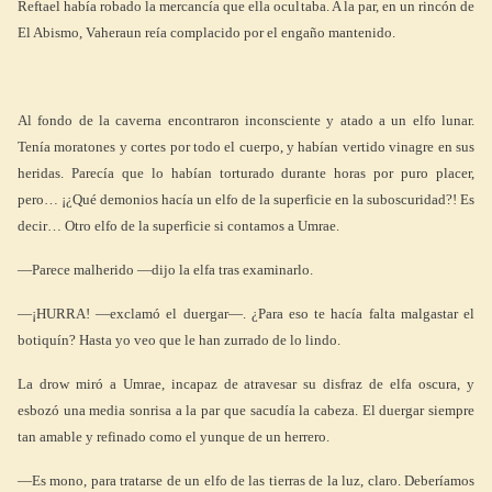
Reftael había robado la mercancía que ella ocultaba. A la par, en un rincón de
El Abismo, Vaheraun reía complacido por el engaño mantenido.
Al fondo de la caverna encontraron inconsciente y atado a un elfo lunar.
Tenía moratones y cortes por todo el cuerpo, y habían vertido vinagre en sus
heridas. Parecía que lo habían torturado durante horas por puro placer,
pero… ¡¿Qué demonios hacía un elfo de la superficie en la suboscuridad?! Es
decir… Otro elfo de la superficie si contamos a Umrae.
—Parece malherido —dijo la elfa tras examinarlo.
—¡HURRA! —exclamó el duergar—. ¿Para eso te hacía falta malgastar el
botiquín? Hasta yo veo que le han zurrado de lo lindo.
La drow miró a Umrae, incapaz de atravesar su disfraz de elfa oscura, y
esbozó una media sonrisa a la par que sacudía la cabeza. El duergar siempre
tan amable y refinado como el yunque de un herrero.
—Es mono, para tratarse de un elfo de las tierras de la luz, claro. Deberíamos