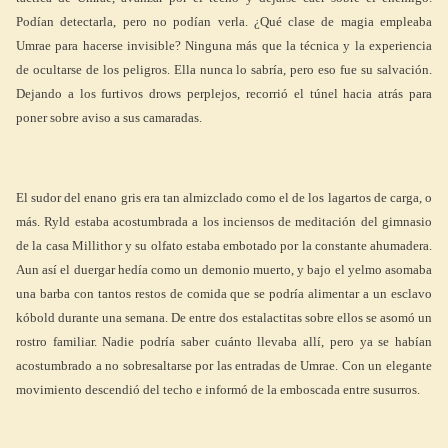
Podían detectarla, pero no podían verla. ¿Qué clase de magia empleaba
Umrae para hacerse invisible? Ninguna más que la técnica y la experiencia
de ocultarse de los peligros. Ella nunca lo sabría, pero eso fue su salvación.
Dejando a los furtivos drows perplejos, recorrió el túnel hacia atrás para
poner sobre aviso a sus camaradas.
El sudor del enano gris era tan almizclado como el de los lagartos de carga, o
más. Ryld estaba acostumbrada a los inciensos de meditación del gimnasio
de la casa Millithor y su olfato estaba embotado por la constante ahumadera.
Aun así el duergar hedía como un demonio muerto, y bajo el yelmo asomaba
una barba con tantos restos de comida que se podría alimentar a un esclavo
kóbold durante una semana. De entre dos estalactitas sobre ellos se asomó un
rostro familiar. Nadie podría saber cuánto llevaba allí, pero ya se habían
acostumbrado a no sobresaltarse por las entradas de Umrae. Con un elegante
movimiento descendió del techo e informó de la emboscada entre susurros.