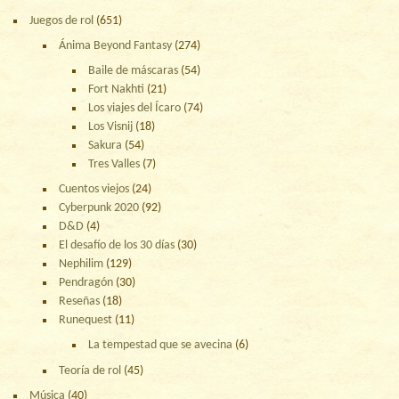
Juegos de rol
(651)
Ánima Beyond Fantasy
(274)
Baile de máscaras
(54)
Fort Nakhti
(21)
Los viajes del Ícaro
(74)
Los Visnij
(18)
Sakura
(54)
Tres Valles
(7)
Cuentos viejos
(24)
Cyberpunk 2020
(92)
D&D
(4)
El desafío de los 30 días
(30)
Nephilim
(129)
Pendragón
(30)
Reseñas
(18)
Runequest
(11)
La tempestad que se avecina
(6)
Teoría de rol
(45)
Música
(40)