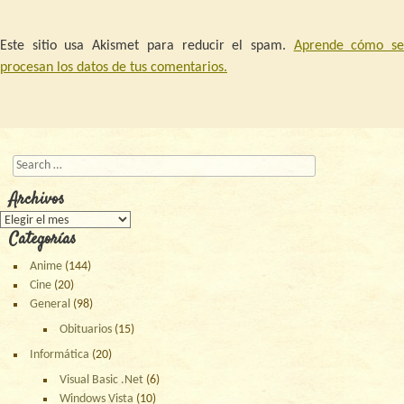
Este sitio usa Akismet para reducir el spam.
Aprende cómo s
procesan los datos de tus comentarios.
Buscar
Archivos
Archivos
Categorías
Anime
(144)
Cine
(20)
General
(98)
Obituarios
(15)
Informática
(20)
Visual Basic .Net
(6)
Windows Vista
(10)