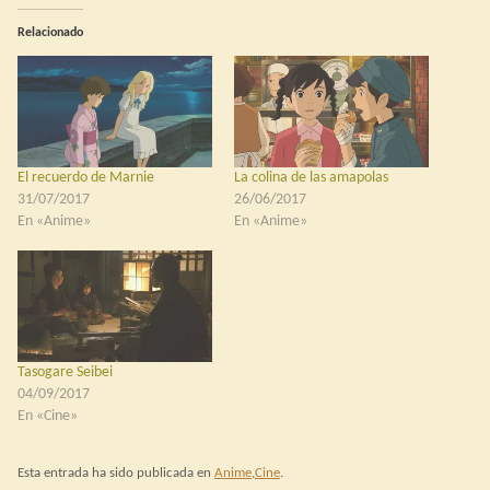
Relacionado
El recuerdo de Marnie
La colina de las amapolas
31/07/2017
26/06/2017
En «Anime»
En «Anime»
Tasogare Seibei
04/09/2017
En «Cine»
Esta entrada ha sido publicada en
Anime
,
Cine
.