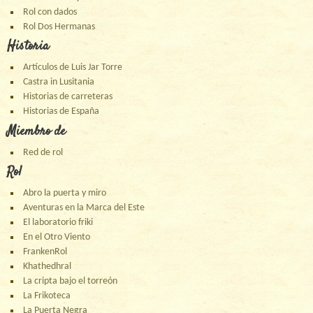
Rol con dados
Rol Dos Hermanas
Historia
Artículos de Luis Jar Torre
Castra in Lusitania
Historias de carreteras
Historias de España
Miembro de
Red de rol
Rol
Abro la puerta y miro
Aventuras en la Marca del Este
El laboratorio friki
En el Otro Viento
FrankenRol
Khathedhral
La cripta bajo el torreón
La Frikoteca
La Puerta Negra