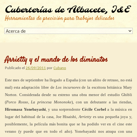
Cuberterías de Albacete, I&E
Herramientas de precisión para trabajos delicados
Arrietty y el mundo de los diminutos
Publicado el
26/09/2011
por
Cubano
Este mes de septiembre ha llegado a España (con un añito de retraso, no está
mal) esta adaptación libre de
Los incursores
de la escritora británica Mary
Norton. Considerada desde su estreno una obra menor del estudio Ghibli
(
Porco Rosso, La princesa Mononoke
), con un debutante a las riendas,
Hiromasa Yonebayashi
, y una sorprendente
Cécile Corbel
a la música en
lugar del habitual de la casa, Joe Hisaishi,
Arrietty
es una pequeña joya y,
posiblemente, la película más bonita que se ha podido ver en el cine este
verano (y puede que en todo el año). Yonebayashi nos atrapa con una