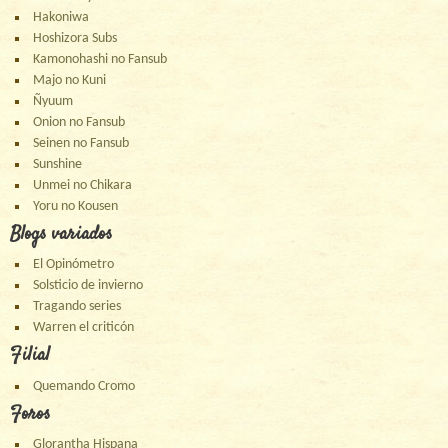
Hakoniwa
Hoshizora Subs
Kamonohashi no Fansub
Majo no Kuni
Ñyuum
Onion no Fansub
Seinen no Fansub
Sunshine
Unmei no Chikara
Yoru no Kousen
Blogs variados
El Opinómetro
Solsticio de invierno
Tragando series
Warren el criticón
Filial
Quemando Cromo
Foros
Glorantha Hispana