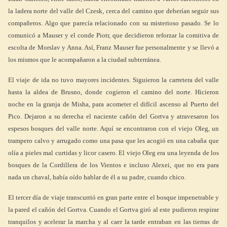
la ladera norte del valle del Czesk, cerca del camino que deberían seguir sus
compañeros. Algo que parecía relacionado con su misterioso pasado. Se lo
comunicó a Mauser y el conde Piotr, que decidieron reforzar la comitiva de
escolta de Morslav y Anna. Así, Franz Mauser fue personalmente y se llevó a
los mismos que le acompañaron a la ciudad subterránea.
El viaje de ida no tuvo mayores incidentes. Siguieron la carretera del valle
hasta la aldea de Brusno, donde cogieron el camino del norte. Hicieron
noche en la granja de Misha, para acometer el difícil ascenso al Puerto del
Pico. Dejaron a su derecha el naciente cañón del Gortva y atravesaron los
espesos bosques del valle norte. Aquí se encontraron con el viejo Oleg, un
trampero calvo y arrugado como una pasa que les acogió en una cabaña que
olía a pieles mal curtidas y licor casero. El viejo Oleg era una leyenda de los
bosques de la Cordillera de los Vientos e incluso Alexei, que no era para
nada un chaval, había oído hablar de él a su padre, cuando chico.
El tercer día de viaje transcurrió en gran parte entre el bosque impenetrable y
la pared el cañón del Gortva. Cuando el Gortva giró al este pudieron respirar
tranquilos y acelerar la marcha y al caer la tarde entraban en las tierras de