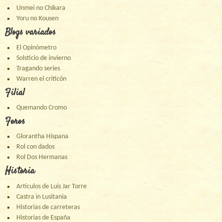
Unmei no Chikara
Yoru no Kousen
Blogs variados
El Opinómetro
Solsticio de invierno
Tragando series
Warren el criticón
Filial
Quemando Cromo
Foros
Glorantha Hispana
Rol con dados
Rol Dos Hermanas
Historia
Artículos de Luis Jar Torre
Castra in Lusitania
Historias de carreteras
Historias de España