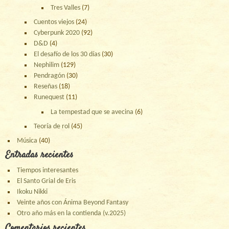
Tres Valles
(7)
Cuentos viejos
(24)
Cyberpunk 2020
(92)
D&D
(4)
El desafío de los 30 días
(30)
Nephilim
(129)
Pendragón
(30)
Reseñas
(18)
Runequest
(11)
La tempestad que se avecina
(6)
Teoría de rol
(45)
Música
(40)
Entradas recientes
Tiempos interesantes
El Santo Grial de Eris
Ikoku Nikki
Veinte años con Ánima Beyond Fantasy
Otro año más en la contienda (v.2025)
Comentarios recientes