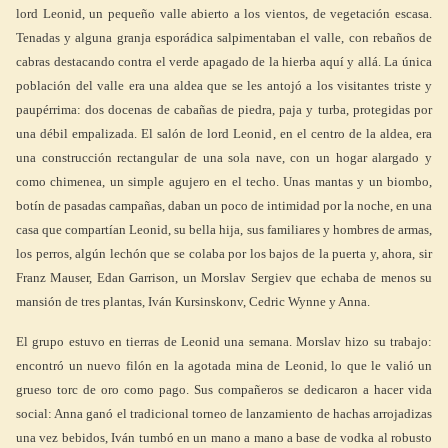
lord Leonid, un pequeño valle abierto a los vientos, de vegetación escasa.
Tenadas y alguna granja esporádica salpimentaban el valle, con rebaños de
cabras destacando contra el verde apagado de la hierba aquí y allá. La única
población del valle era una aldea que se les antojó a los visitantes triste y
paupérrima: dos docenas de cabañas de piedra, paja y turba, protegidas por
una débil empalizada. El salón de lord Leonid, en el centro de la aldea, era
una construcción rectangular de una sola nave, con un hogar alargado y
como chimenea, un simple agujero en el techo. Unas mantas y un biombo,
botín de pasadas campañas, daban un poco de intimidad por la noche, en una
casa que compartían Leonid, su bella hija, sus familiares y hombres de armas,
los perros, algún lechón que se colaba por los bajos de la puerta y, ahora, sir
Franz Mauser, Edan Garrison, un Morslav Sergiev que echaba de menos su
mansión de tres plantas, Iván Kursinskonv, Cedric Wynne y Anna.
El grupo estuvo en tierras de Leonid una semana. Morslav hizo su trabajo:
encontró un nuevo filón en la agotada mina de Leonid, lo que le valió un
grueso torc de oro como pago. Sus compañeros se dedicaron a hacer vida
social: Anna ganó el tradicional torneo de lanzamiento de hachas arrojadizas
una vez bebidos, Iván tumbó en un mano a mano a base de vodka al robusto