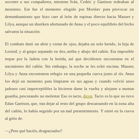
socorrer a sus compañeros, mientras Iván, Cedric y Garrison rodeaban al
monstruo. Ese fue el momento elegido por Morslav para provocar un
derrumbamiento que hizo caer al león de espinas directo hacia Mauser y
Lilya, aunque un shuriken afortunado de Anna y el poco equilibrio del bicho
salvaron la situación.
El combate duró un abrir y cerrar de ojos, dejaba un solo herido, la hija de
Leonid, y al grupo separado en dos, arriba y abajo del cañón. Era imposible
trepar por la ladera con la herida, así que decidieron encontrarse en el
nacimiento del cañón. Sin embargo, la noche se les echó encima. Mauser,
Lilya y Anna encontraron refugio en una pequeña cueva junto al río. Anna
los dejó un momento para limpiarse en sus aguas y cuando volvió unos
jadeaos casi imperceptibles la hicieron darse la vuelta y alejarse a montar
guardia, procurando no molestar. Eso es tacto,
dicen
. Tacto es lo que no tuvo
Edan Garrison, que, tras dejar al resto del grupo descansando en la zona alta
del cañón, lo había seguido por un mal presentimiento. Y entró en la cueva
al grito de:
—¿Pero qué hacéis, desgraciados?