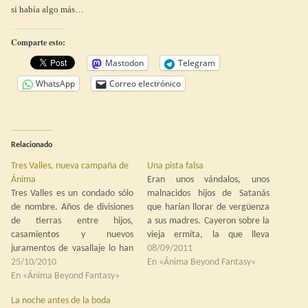
si había algo más…
Comparte esto:
Mastodon
Telegram
WhatsApp
Correo electrónico
Relacionado
Tres Valles, nueva campaña de
Una pista falsa
Ánima
Eran unos vándalos, unos
Tres Valles es un condado sólo
malnacidos hijos de Satanás
de nombre. Años de divisiones
que harían llorar de vergüenza
de tierras entre hijos,
a sus madres. Cayeron sobre la
casamientos y nuevos
vieja ermita, la que lleva
juramentos de vasallaje lo han
abandonada cincuenta años, la
08/09/2011
reducido a la cabecera de tres
25/10/2010
que está más allá del Chorlón,
En «Ánima Beyond Fantasy»
valles en la vertiente dalense
En «Ánima Beyond Fantasy»
como plaga de langosta: el más
de la Cordillera de los Vientos,
grande de ellos, el que parecía
La noche antes de la boda
arriba, con veranos suaves e
un oso, arrastró la…