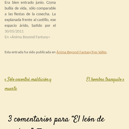
Era bien entrado junio. Czyna
inviernos largos bajo la nieve.…
bullía de vida, sólo comparable
a las fiestas de la cosecha. La
explanada frente al castillo, ese
espacio árido, batido por el
viento y helado en invierno, era
30/05/2011
ahora la plaza del mercado,
En «Ánima Beyond Fantasy»
cubierta por tenderetes y
carromatos venidos de afuera
Esta entrada ha sido publicada en
Ánima Beyond Fantasy
,
Tres Valles
.
del condado: mercaderes de…
«
Sólo encontré maldición y
El hombre tranquilo
»
Post navigation
muerte
3 comentarios para “
El león de