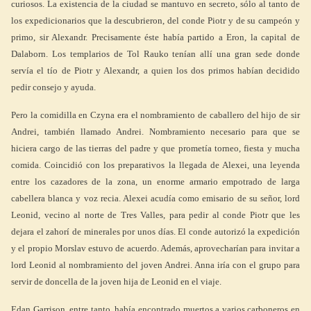
curiosos. La existencia de la ciudad se mantuvo en secreto, sólo al tanto de
los expedicionarios que la descubrieron, del conde Piotr y de su campeón y
primo, sir Alexandr. Precisamente éste había partido a Eron, la capital de
Dalaborn. Los templarios de Tol Rauko tenían allí una gran sede donde
servía el tío de Piotr y Alexandr, a quien los dos primos habían decidido
pedir consejo y ayuda.
Pero la comidilla en Czyna era el nombramiento de caballero del hijo de sir
Andrei, también llamado Andrei. Nombramiento necesario para que se
hiciera cargo de las tierras del padre y que prometía torneo, fiesta y mucha
comida. Coincidió con los preparativos la llegada de Alexei, una leyenda
entre los cazadores de la zona, un enorme armario empotrado de larga
cabellera blanca y voz recia. Alexei acudía como emisario de su señor, lord
Leonid, vecino al norte de Tres Valles, para pedir al conde Piotr que les
dejara el zahorí de minerales por unos días. El conde autorizó la expedición
y el propio Morslav estuvo de acuerdo. Además, aprovecharían para invitar a
lord Leonid al nombramiento del joven Andrei. Anna iría con el grupo para
servir de doncella de la joven hija de Leonid en el viaje.
Edan Garrison, entre tanto, había encontrado muertos a varios carboneros en