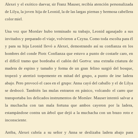
Alexei y el exótico daevar, sir Franz Mauser, recibía atención personalizada
de Lilya, la joven hija de Leonid, la de las largas piernas y hermosa cabellera
color miel.
Una vez que Morslav hubo terminado su trabajo, Leonid agasajado a sus
invitados y preparado el viaje, volvieron a Czyna. Como toda escolta para él
y para su hija Leonid llevó a Alexei, demostrando así su confianza en los
hombres del conde Piotr. Confianza que estuvo a punto de costarle caro, en
el difícil tramo que bordeaba el cañón del Gortva: una extraña criatura de
madera de espino y tamaño y forma de un gran felino surgió del bosque,
tropezó y aterrizó torpemente en mitad del grupo, a punto de irse ladera
abajo. Pero provocó el caos en el grupo: Anna cayó del caballo y el de Lilya
se desbocó. También las mulas entraron en pánico, volcando el carro que
transportaba los delicados instrumentos de Morslav. Mauser intentó salvar a
la muchacha con tan mala fortuna que ambos cayeron por la ladera,
estampándose contra un árbol que dejó a la muchacha con un brazo roto e
inconsciente.
Arriba, Alexei cubría a su señor y Anna se deslizaba ladera abajo para