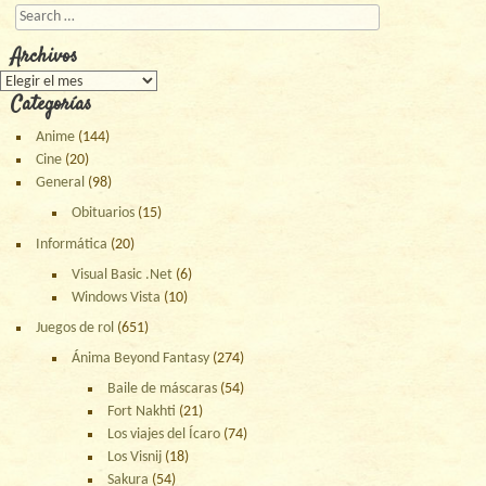
Buscar
Archivos
Archivos
Categorías
Anime
(144)
Cine
(20)
General
(98)
Obituarios
(15)
Informática
(20)
Visual Basic .Net
(6)
Windows Vista
(10)
Juegos de rol
(651)
Ánima Beyond Fantasy
(274)
Baile de máscaras
(54)
Fort Nakhti
(21)
Los viajes del Ícaro
(74)
Los Visnij
(18)
Sakura
(54)