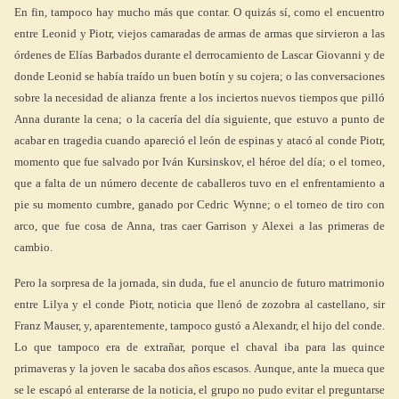
En fin, tampoco hay mucho más que contar. O quizás sí, como el encuentro
entre Leonid y Piotr, viejos camaradas de armas de armas que sirvieron a las
órdenes de Elías Barbados durante el derrocamiento de Lascar Giovanni y de
donde Leonid se había traído un buen botín y su cojera; o las conversaciones
sobre la necesidad de alianza frente a los inciertos nuevos tiempos que pilló
Anna durante la cena; o la cacería del día siguiente, que estuvo a punto de
acabar en tragedia cuando apareció el león de espinas y atacó al conde Piotr,
momento que fue salvado por Iván Kursinskov, el héroe del día; o el torneo,
que a falta de un número decente de caballeros tuvo en el enfrentamiento a
pie su momento cumbre, ganado por Cedric Wynne; o el torneo de tiro con
arco, que fue cosa de Anna, tras caer Garrison y Alexei a las primeras de
cambio.
Pero la sorpresa de la jornada, sin duda, fue el anuncio de futuro matrimonio
entre Lilya y el conde Piotr, noticia que llenó de zozobra al castellano, sir
Franz Mauser, y, aparentemente, tampoco gustó a Alexandr, el hijo del conde.
Lo que tampoco era de extrañar, porque el chaval iba para las quince
primaveras y la joven le sacaba dos años escasos. Aunque, ante la mueca que
se le escapó al enterarse de la noticia, el grupo no pudo evitar el preguntarse