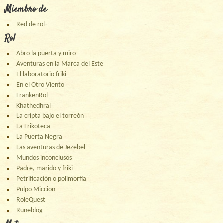
Miembro de
Red de rol
Rol
Abro la puerta y miro
Aventuras en la Marca del Este
El laboratorio friki
En el Otro Viento
FrankenRol
Khathedhral
La cripta bajo el torreón
La Frikoteca
La Puerta Negra
Las aventuras de Jezebel
Mundos inconclusos
Padre, marido y friki
Petrificación o polimorfía
Pulpo Miccion
RoleQuest
Runeblog