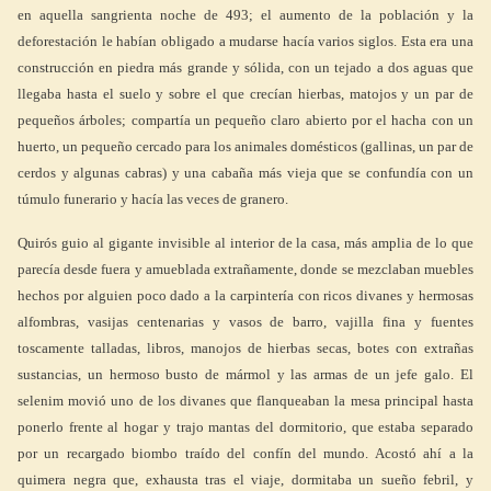
en aquella sangrienta noche de 493; el aumento de la población y la
deforestación le habían obligado a mudarse hacía varios siglos. Esta era una
construcción en piedra más grande y sólida, con un tejado a dos aguas que
llegaba hasta el suelo y sobre el que crecían hierbas, matojos y un par de
pequeños árboles; compartía un pequeño claro abierto por el hacha con un
huerto, un pequeño cercado para los animales domésticos (gallinas, un par de
cerdos y algunas cabras) y una cabaña más vieja que se confundía con un
túmulo funerario y hacía las veces de granero.
Quirós guio al gigante invisible al interior de la casa, más amplia de lo que
parecía desde fuera y amueblada extrañamente, donde se mezclaban muebles
hechos por alguien poco dado a la carpintería con ricos divanes y hermosas
alfombras, vasijas centenarias y vasos de barro, vajilla fina y fuentes
toscamente talladas, libros, manojos de hierbas secas, botes con extrañas
sustancias, un hermoso busto de mármol y las armas de un jefe galo. El
selenim movió uno de los divanes que flanqueaban la mesa principal hasta
ponerlo frente al hogar y trajo mantas del dormitorio, que estaba separado
por un recargado biombo traído del confín del mundo. Acostó ahí a la
quimera negra que, exhausta tras el viaje, dormitaba un sueño febril, y