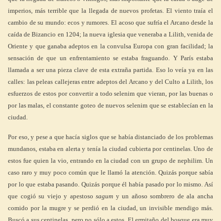
imperios, más terrible que la llegada de nuevos profetas. El viento traía el
cambio de su mundo: ecos y rumores. El acoso que sufría el Arcano desde la
caída de Bizancio en 1204; la nueva iglesia que veneraba a Lilith, venida de
Oriente y que ganaba adeptos en la convulsa Europa con gran facilidad; la
sensación de que un enfrentamiento se estaba fraguando. Y París estaba
llamada a ser una pieza clave de esta extraña partida. Eso lo veía ya en las
calles: las peleas callejeras entre adeptos del Arcano y del Culto a Lilith, los
esfuerzos de estos por convertir a todo selenim que vieran, por las buenas o
por las malas, el constante goteo de nuevos selenim que se establecían en la
ciudad.
Por eso, y pese a que hacía siglos que se había distanciado de los problemas
mundanos, estaba en alerta y tenía la ciudad cubierta por centinelas. Uno de
estos fue quien la vio, entrando en la ciudad con un grupo de nephilim. Un
caso raro y muy poco común que le llamó la atención. Quizás porque sabía
por lo que estaba pasando. Quizás porque él había pasado por lo mismo. Así
que cogió su viejo y apestoso
sagum
y un añoso sombrero de ala ancha
comido por la mugre y se perdió en la ciudad, un invisible mendigo más.
Buscó a sus centinelas, pero no sólo a estos. El ermitaño del bosque era muy