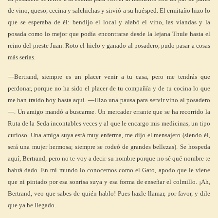
de vino, queso, cecina y salchichas y sirvió a su huésped. El ermitaño hizo lo
que se esperaba de él: bendijo el local y alabó el vino, las viandas y la
posada como lo mejor que podía encontrarse desde la lejana Thule hasta el
reino del preste Juan. Roto el hielo y ganado al posadero, pudo pasar a cosas
más serias.
—Bertrand, siempre es un placer venir a tu casa, pero me tendrás que
perdonar, porque no ha sido el placer de tu compañía y de tu cocina lo que
me han traído hoy hasta aquí. —Hizo una pausa para servir vino al posadero
—. Un amigo mandó a buscarme. Un mercader errante que se ha recorrido la
Ruta de la Seda incontables veces y al que le encargo mis medicinas, un tipo
curioso. Una amiga suya está muy enferma, me dijo el mensajero (siendo él,
será una mujer hermosa; siempre se rodeó de grandes bellezas). Se hospeda
aquí, Bertrand, pero no te voy a decir su nombre porque no sé qué nombre te
habrá dado. En mi mundo lo conocemos como el Gato, apodo que le viene
que ni pintado por esa sonrisa suya y esa forma de enseñar el colmillo. ¡Ah,
Bertrand, veo que sabes de quién hablo! Pues hazle llamar, por favor, y dile
que ya he llegado.