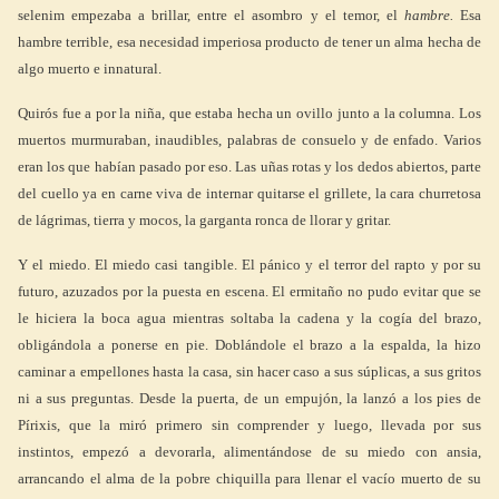
selenim empezaba a brillar, entre el asombro y el temor, el
hambre.
Esa
hambre terrible, esa necesidad imperiosa producto de tener un alma hecha de
algo muerto e innatural.
Quirós fue a por la niña, que estaba hecha un ovillo junto a la columna. Los
muertos murmuraban, inaudibles, palabras de consuelo y de enfado. Varios
eran los que habían pasado por eso. Las uñas rotas y los dedos abiertos, parte
del cuello ya en carne viva de internar quitarse el grillete, la cara churretosa
de lágrimas, tierra y mocos, la garganta ronca de llorar y gritar.
Y el miedo. El miedo casi tangible. El pánico y el terror del rapto y por su
futuro, azuzados por la puesta en escena. El ermitaño no pudo evitar que se
le hiciera la boca agua mientras soltaba la cadena y la cogía del brazo,
obligándola a ponerse en pie. Doblándole el brazo a la espalda, la hizo
caminar a empellones hasta la casa, sin hacer caso a sus súplicas, a sus gritos
ni a sus preguntas. Desde la puerta, de un empujón, la lanzó a los pies de
Pírixis, que la miró primero sin comprender y luego, llevada por sus
instintos, empezó a devorarla, alimentándose de su miedo con ansia,
arrancando el alma de la pobre chiquilla para llenar el vacío muerto de su