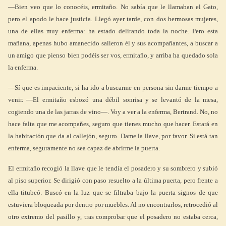
—Bien veo que lo conocéis, ermitaño. No sabía que le llamaban el Gato,
pero el apodo le hace justicia. Llegó ayer tarde, con dos hermosas mujeres,
una de ellas muy enferma: ha estado delirando toda la noche. Pero esta
mañana, apenas hubo amanecido salieron él y sus acompañantes, a buscar a
un amigo que pienso bien podéis ser vos, ermitaño, y arriba ha quedado sola
la enferma.
—Sí que es impaciente, si ha ido a buscarme en persona sin darme tiempo a
venir. —El ermitaño esbozó una débil sonrisa y se levantó de la mesa,
cogiendo una de las jarras de vino—. Voy a ver a la enferma, Bertrand. No, no
hace falta que me acompañes, seguro que tienes mucho que hacer. Estará en
la habitación que da al callejón, seguro. Dame la llave, por favor. Si está tan
enferma, seguramente no sea capaz de abrirme la puerta.
El ermitaño recogió la llave que le tendía el posadero y su sombrero y subió
al piso superior. Se dirigió con paso resuelto a la última puerta, pero frente a
ella titubeó. Buscó en la luz que se filtraba bajo la puerta signos de que
estuviera bloqueada por dentro por muebles. Al no encontrarlos, retrocedió al
otro extremo del pasillo y, tras comprobar que el posadero no estaba cerca,