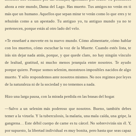
ahora a este mundo, Dama del Lago. Has muerto. Tus amigos no verán en ti
más que un humano. Aquellos que sepan mirar te verán como lo que eres y te
rehuirán como a un apestado. Tu antiguo yo, tu antiguo mundo ya no te
pertenecen, porque estás al otro lado del velo.
»Te enseñaré a moverte en tu nuevo mundo. Cómo alimentarte, cómo hablar
con los muertos, cómo escuchar la voz de la Muerte. Cuando estés lista, te
irás sin dejar nada atrás, porque, y que quede claro, no hay ningún vínculo
de lealtad, gratitud, ni mucho menos jerarquía entre nosotros. Te ayudo
porque quiero. Porque somos selenim, monstruos imposibles nacidos de algo
muerto. Y sólo respondemos ante nosotros mismos. No nos regimos por leyes
de la naturaleza ni de la sociedad y no tememos a nada.
Hizo una larga pausa, con la mirada perdida en las brasas del hogar.
—Salvo a un selenim más poderoso que nosotros. Bueno, también debes
temer a la viruela. Y la tuberculosis, la malaria, una mala caída, una gripe, la
gangrena… Este débil cuerpo de carne es tu cárcel. No sobrevivirás sin él. Y,
por supuesto, la libertad individual es muy bonita, pero hasta que seas capaz