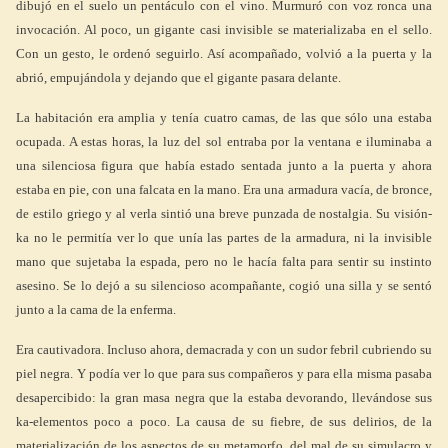
dibujó en el suelo un pentáculo con el vino. Murmuró con voz ronca una
invocación. Al poco, un gigante casi invisible se materializaba en el sello.
Con un gesto, le ordenó seguirlo. Así acompañado, volvió a la puerta y la
abrió, empujándola y dejando que el gigante pasara delante.
La habitación era amplia y tenía cuatro camas, de las que sólo una estaba
ocupada. A estas horas, la luz del sol entraba por la ventana e iluminaba a
una silenciosa figura que había estado sentada junto a la puerta y ahora
estaba en pie, con una falcata en la mano. Era una armadura vacía, de bronce,
de estilo griego y al verla sintió una breve punzada de nostalgia. Su visión-
ka no le permitía ver lo que unía las partes de la armadura, ni la invisible
mano que sujetaba la espada, pero no le hacía falta para sentir su instinto
asesino. Se lo dejó a su silencioso acompañante, cogió una silla y se sentó
junto a la cama de la enferma.
Era cautivadora. Incluso ahora, demacrada y con un sudor febril cubriendo su
piel negra. Y podía ver lo que para sus compañeros y para ella misma pasaba
desapercibido: la gran masa negra que la estaba devorando, llevándose sus
ka-elementos poco a poco. La causa de su fiebre, de sus delirios, de la
materialización de los aspectos de su metamorfo, del mal de su simulacro y