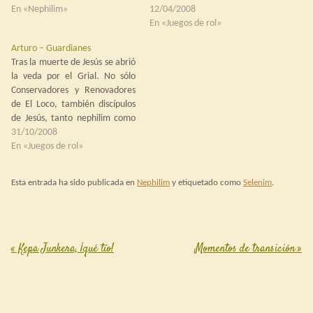
graves delirios de grandeza.
En «Nephilim»
Olvidado habían ido
12/04/2008
Busca desde hace mucho
abandonando el pueblo judío
En «Juegos de rol»
tiempo controlar el ka-sol. En
desde la invasión de
Arturo – Guardianes
encarnaciones pasadas estudió
Nabucodonosor. El Loco,
Tras la muerte de Jesús se abrió
la posibilidad que tienen
empero, mantenía toda su
la veda por el Grial. No sólo
algunos humanos…
estructura en el reino, sin
Conservadores y Renovadores
buscar su expansión…
de El Loco, también discípulos
de Jesús, tanto nephilim como
humanos, sociedades secretas
31/10/2008
de nuevo cuño y de rancio
En «Juegos de rol»
abolengo, poderes más
mundanos… todos querían la
Esta entrada ha sido publicada en
Nephilim
y etiquetado como
Selenim
.
joya y los secretos que
ocultaba. Por…
«
Kepa Junkera, ¡qué tío!
Momentos de transición
»
Post navigation