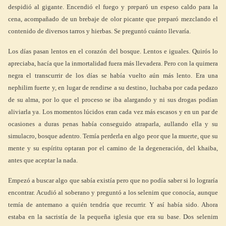
despidió al gigante. Encendió el fuego y preparó un espeso caldo para la
cena, acompañado de un brebaje de olor picante que preparó mezclando el
contenido de diversos tarros y hierbas. Se preguntó cuánto llevaría.
Los días pasan lentos en el corazón del bosque. Lentos e iguales. Quirós lo
apreciaba, hacía que la inmortalidad fuera más llevadera. Pero con la quimera
negra el transcurrir de los días se había vuelto aún más lento. Era una
nephilim fuerte y, en lugar de rendirse a su destino, luchaba por cada pedazo
de su alma, por lo que el proceso se iba alargando y ni sus drogas podían
aliviarla ya. Los momentos lúcidos eran cada vez más escasos y en un par de
ocasiones a duras penas había conseguido atraparla, aullando ella y su
simulacro, bosque adentro. Temía perderla en algo peor que la muerte, que su
mente y su espíritu optaran por el camino de la degeneración, del khaiba,
antes que aceptar la nada.
Empezó a buscar algo que sabía existía pero que no podía saber si lo lograría
encontrar. Acudió al soberano y preguntó a los selenim que conocía, aunque
temía de antemano a quién tendría que recurrir. Y así había sido. Ahora
estaba en la sacristía de la pequeña iglesia que era su base. Dos selenim