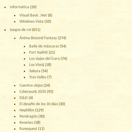
Informática
(20)
Visual Basic .Net
(6)
Windows Vista
(10)
Juegos de rol
(651)
Ánima Beyond Fantasy
(274)
Baile de máscaras
(54)
Fort Nakhti
(21)
Los viajes del Ícaro
(74)
Los Visnij
(18)
Sakura
(54)
Tres Valles
(7)
Cuentos viejos
(24)
Cyberpunk 2020
(92)
D&D
(4)
El desafío de los 30 días
(30)
Nephilim
(129)
Pendragón
(30)
Reseñas
(18)
Runequest
(11)