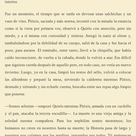
interior.
Fue un momento, el tiempo que se tarda en devorar unas salchichas y un
vaso de vino. Pírixis, saciada y más serena, recorrió con la mirada la estancia
como si la viera por primera vez, observó a Quirós con atención, pero sin
miedo, y a sí misma con curiosidad y tristeza. Arrugó la nariz al olerse y,
tambaleándose por la debilidad de su cuerpo, salió de la casa y fue hacia el
pozo, para asearse. El ermitaño, entre tanto, llevó a la chiquilla, que había
caído inconsciente, de vuelta a la cabaña, donde la volvió a atar. Era difícil
que siguiera cuerda después de aquello pero, en todo caso, no vería un nuevo
invierno. Luego, ya en la casa, limpió los restos del sello, volvió a colocar
las alfombras y preparó la mesa, sirviendo la caldereta mientras Pírixis,
desnuda y tiritando y sin echarle cuenta, buscaba entre sus ropas algo limpio
que ponerse.
—Somos selenim —empezó Quirós mientras Pírixis, armada con un cuchillo
y el pan, atacaba la tercera escudilla—. La muerte es una vieja amiga y la
soledad nuestra compañera. Para los nephilim somos monstruos; los
humanos no creen en nosotros hasta su muerte; la Historia pasa de largo y
nosotros nos colamos por las rendijas, ignorados por todos. Tú perteneces