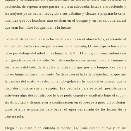
paciencia, de esperar a que pasara la presa adecuada. Estaba atardeciendo y
las mujeres ya se habían recogido a sus cabañas y chozas a preparar la cena,
mientras que los hombres aún estaban en el bosque y en las carboneras, así
que eran los niños los que iban a la fuente.
Como el depredador al acecho en el vado o en el abrevadero, esperando al
animal débil o la cría sin protección de la manada, Quirós esperó hasta que
pasó por debajo del árbol una chiquilla de 9 u 11 años, con una cántara casi
tan grande como ella y sola. No había nadie en ese momento en el camino y
los pájaros del lado de la aldea le indicaron que por allí tampoco se movía
un ser humano. Era el momento. Se dejó caer al lado de la muchacha, que tiró
la cántara del susto, y le dio un rápido golpe en la boca del estómago que la
hizo desplomarse sin un suspiro. Era pequeña para su edad; posiblemente
estuviera algo desnutrida, por lo que pudo cogerla y ocultarla bajo el
sagum
sin dificultad y desaparecer a continuación en el bosque a paso vivo. Detrás,
unos pájaros se posaron para beber el agua derramada de los trozos de la
cántara rota.
Llegó a su claro bien entrada la noche. La Luna estaba nueva y de no