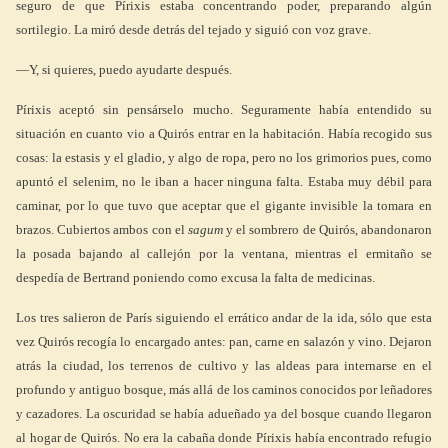
seguro de que Pírixis estaba concentrando poder, preparando algún
sortilegio. La miró desde detrás del tejado y siguió con voz grave.
—Y, si quieres, puedo ayudarte después.
Pírixis aceptó sin pensárselo mucho. Seguramente había entendido su
situación en cuanto vio a Quirós entrar en la habitación. Había recogido sus
cosas: la estasis y el gladio, y algo de ropa, pero no los grimorios pues, como
apuntó el selenim, no le iban a hacer ninguna falta. Estaba muy débil para
caminar, por lo que tuvo que aceptar que el gigante invisible la tomara en
brazos. Cubiertos ambos con el
sagum
y el sombrero de Quirós, abandonaron
la posada bajando al callejón por la ventana, mientras el ermitaño se
despedía de Bertrand poniendo como excusa la falta de medicinas.
Los tres salieron de París siguiendo el errático andar de la ida, sólo que esta
vez Quirós recogía lo encargado antes: pan, carne en salazón y vino. Dejaron
atrás la ciudad, los terrenos de cultivo y las aldeas para internarse en el
profundo y antiguo bosque, más allá de los caminos conocidos por leñadores
y cazadores. La oscuridad se había adueñado ya del bosque cuando llegaron
al hogar de Quirós. No era la cabaña donde Pírixis había encontrado refugio