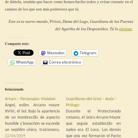
de dártela, tendrás que hacer como hemos hecho todos y evitar cruzarte en el
camino de los que son más poderosos que tú.
Este es tu nuevo mundo, Pírixis, Dama del Lago, Guardiana de las Puertas
del Agartha de los Desposeídos. Tú lo
elegiste
.
Comparte esto:
Mastodon
Telegram
WhatsApp
Correo electrónico
Relacionado
Arturo – Personajes: Malabar
Guardianes del Grial – Jesús –
Ángel, eolim. Arcano mayor
Prólogo
XVIIII, el Sol. Bajo la apariencia
Durante el Protectorado
de un hombrecillo de aspecto
romano, el único Arcano Mayor
humilde y bonachón se esconde
que seguía establecido en
un nephlim cínico, traicionero,
Judea era El Loco. Los demás
manipulador y ambicioso, con
22/04/2009
que una vez formaron el Pacto