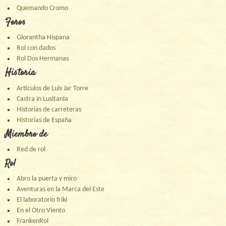
Quemando Cromo
Foros
Glorantha Hispana
Rol con dados
Rol Dos Hermanas
Historia
Artículos de Luis Jar Torre
Castra in Lusitania
Historias de carreteras
Historias de España
Miembro de
Red de rol
Rol
Abro la puerta y miro
Aventuras en la Marca del Este
El laboratorio friki
En el Otro Viento
FrankenRol