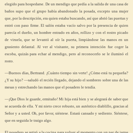
elegido para hospedarse. De un mendigo que pedía a la salida de una casa de
baños supo que el grupo había abandonado la posada, excepto una mujer
que, por la descripción, era quien estaba buscando, así que abrió las puertas y
entró con paso firme. El salón estaba vacío salvo por la presencia de quien
parecía el dueño, un hombre entrado en años, rollizo y con el rostro picado
de viruela, que se levantó al oír la puerta, limpiándose las manos en un
grasiento delantal. Al ver al visitante, su primera intención fue coger la
escoba, quizás para echar al mendigo, pero al reconocerlo se le iluminó el
rosto.
—Buenos días, Bertrand. ¡Cuánto tiempo sin verte! ¿Cómo está tu pequeña?
¿Y su hijo? —saludó el recién llegado, dejando el sombrero sobre una de las
mesas y estrechando las manos que el posadero le tendía.
—¡Que Dios le guarde, ermitaño! Mi hija está bien y se alegrará de saber que
se acuerda de ella. Y mi nieto crece robusto, un auténtico diablillo, gracias al
Señor y a usted. Oh, por favor, siéntese. Estará cansado y sediento. Siéntese,
que en seguida le traigo algo.
El posadero se retiró a la cocina para volver al momento con un par de jarras