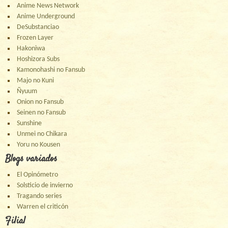
Anime News Network
Anime Underground
DeSubstanciao
Frozen Layer
Hakoniwa
Hoshizora Subs
Kamonohashi no Fansub
Majo no Kuni
Ñyuum
Onion no Fansub
Seinen no Fansub
Sunshine
Unmei no Chikara
Yoru no Kousen
Blogs variados
El Opinómetro
Solsticio de invierno
Tragando series
Warren el criticón
Filial