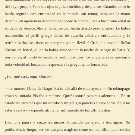
del suyo propio. Pero sus ojos seguían lúcidos y despiertos. Cuando entró lo
había seguido con curiosidad en la mirada, sin temor, pero con la mano
derecha, en apariencia desmadejada sobre la colcha, lista a hacer una señal al
soldado de bronce. Ahora, la curiosidad había dejado paso al saber. Lo había
reconocido, el perfil griego detrás de aquella cabellera enloquecida y la
terrible barba, los tristes ojos negros: quien llevó el Grial a la casa del Señor
Oscuro en Jericó, quien la había ayudado en la noche de sangre de París. Y,
por detrás, al fondo de aquellos profundos ojos, los engranajes se movían a
toda velocidad, buscando respuesta a la pregunta no formulada.
¿Por qué estás aquí, Quirós?
—Te mueres, Dama del Lago. Estás más allá de toda ayuda. —Un relámpago
cruzó su mirada. No iba a rendirse. Quirós sonrió para sus adentros—. En tu
estado no eres más que un estorbo y un peligro para tus compañeros. Aquí no
estás a salvo y yo puedo aliviar el sufrimiento de tus últimos días.
Hizo una pausa y cruzó las manos, formando un tejado a dos aguas. No
podía, desde luego, ver los campos mágicos como un nephilim, pero estaba