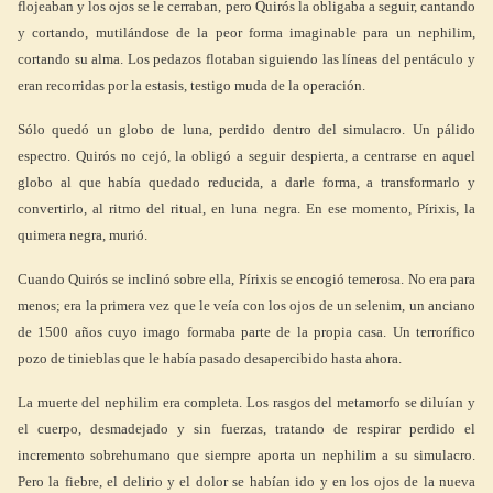
flojeaban y los ojos se le cerraban, pero Quirós la obligaba a seguir, cantando
y cortando, mutilándose de la peor forma imaginable para un nephilim,
cortando su alma. Los pedazos flotaban siguiendo las líneas del pentáculo y
eran recorridas por la estasis, testigo muda de la operación.
Sólo quedó un globo de luna, perdido dentro del simulacro. Un pálido
espectro. Quirós no cejó, la obligó a seguir despierta, a centrarse en aquel
globo al que había quedado reducida, a darle forma, a transformarlo y
convertirlo, al ritmo del ritual, en luna negra. En ese momento, Pírixis, la
quimera negra, murió.
Cuando Quirós se inclinó sobre ella, Pírixis se encogió temerosa. No era para
menos; era la primera vez que le veía con los ojos de un selenim, un anciano
de 1500 años cuyo imago formaba parte de la propia casa. Un terrorífico
pozo de tinieblas que le había pasado desapercibido hasta ahora.
La muerte del nephilim era completa. Los rasgos del metamorfo se diluían y
el cuerpo, desmadejado y sin fuerzas, tratando de respirar perdido el
incremento sobrehumano que siempre aporta un nephilim a su simulacro.
Pero la fiebre, el delirio y el dolor se habían ido y en los ojos de la nueva