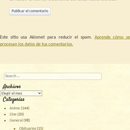
Este sitio usa Akismet para reducir el spam.
Aprende cómo s
procesan los datos de tus comentarios.
Buscar
Archivos
Archivos
Categorías
Anime
(144)
Cine
(20)
General
(98)
Obituarios
(15)