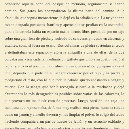
conocerse aquella parte del bosque de memoria, seguramente se habría
perdido. Sus gatos los acompañaron la última parte del camino. A la
chiquilla, que seguía inconsciente, la dejó en la cabaña vieja. La mayor parte
estaba ocupada por sacos, barriles y aperos que se perdían en la oscuridad,
pero a la entrada había un espacio más o menos libre, presidido por un tajo
sobre una gran losa de piedra y rodeado de calaveras y huesos en alacenas y
estantes, como si fuera un osario. Dos columnas de piedra sostenían el techo
y delimitaban este espacio, y ató a la chiquilla a una de ellas, de la que
colgaba una vieja cadena, mediante un grillete que ciñó a su cuello. Salió al
corral y volvió al poco con un cabrito joven que sacrificó y preparó sobre el
tajo, dejando que parte de su sangre chorrease por el tajo y la piedra y
recogiendo el resto, con lo que toda la cabaña quedó apestando a sangre y
muerte. Con la sangre que había recogido salpicó a la muchacha y dejó
churretones lo más desagradables posibles sobre varias de las calaveras, lo
que provocó un inaudible coro de protestas. Luego, sacó de una caja una
escultura que representaba, de forma muy realista, una pierna humana curada
como un jamón y a medio devorar y, tras limpiar el polvo, lo colgó del techo
haciendo compañía a un par de huesos de jamón y un serrucho oxidado y
encendió una pequeña lámpara oculta tras el osario que iluminaba lo justo y