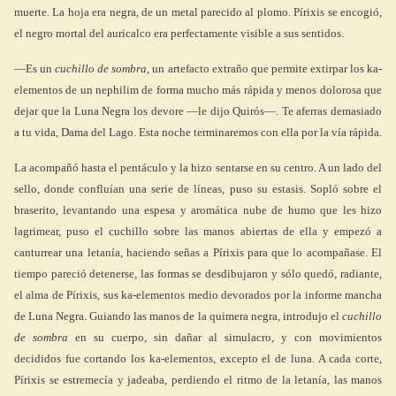
muerte. La hoja era negra, de un metal parecido al plomo. Pírixis se encogió,
el negro mortal del auricalco era perfectamente visible a sus sentidos.
—Es un
cuchillo de sombra
, un artefacto extraño que permite extirpar los ka-
elementos de un nephilim de forma mucho más rápida y menos dolorosa que
dejar que la Luna Negra los devore —le dijo Quirós—. Te aferras demasiado
a tu vida, Dama del Lago. Esta noche terminaremos con ella por la vía rápida.
La acompañó hasta el pentáculo y la hizo sentarse en su centro. A un lado del
sello, donde confluían una serie de líneas, puso su estasis. Sopló sobre el
braserito, levantando una espesa y aromática nube de humo que les hizo
lagrimear, puso el cuchillo sobre las manos abiertas de ella y empezó a
canturrear una letanía, haciendo señas a Pírixis para que lo acompañase. El
tiempo pareció detenerse, las formas se desdibujaron y sólo quedó, radiante,
el alma de Pírixis, sus ka-elementos medio devorados por la informe mancha
de Luna Negra. Guiando las manos de la quimera negra, introdujo el
cuchillo
de sombra
en su cuerpo, sin dañar al simulacro, y con movimientos
decididos fue cortando los ka-elementos, excepto el de luna. A cada corte,
Pírixis se estremecía y jadeaba, perdiendo el ritmo de la letanía, las manos