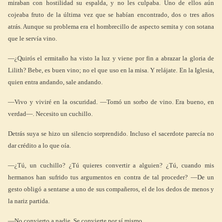
miraban con hostilidad su espalda, y no les culpaba. Uno de ellos aún
cojeaba fruto de la última vez que se habían encontrado, dos o tres años
atrás. Aunque su problema era el hombrecillo de aspecto semita y con sotana
que le servía vino.
—¿Quirós el ermitaño ha visto la luz y viene por fin a abrazar la gloria de
Lilith? Bebe, es buen vino; no el que uso en la misa. Y relájate. En la Iglesia,
quien entra andando, sale andando.
—Vivo y viviré en la oscuridad. —Tomó un sorbo de vino. Era bueno, en
verdad—. Necesito un cuchillo.
Detrás suya se hizo un silencio sorprendido. Incluso el sacerdote parecía no
dar crédito a lo que oía.
—¿Tú, un cuchillo? ¿Tú quieres convertir a alguien? ¿Tú, cuando mis
hermanos han sufrido tus argumentos en contra de tal proceder? —De un
gesto obligó a sentarse a uno de sus compañeros, el de los dedos de menos y
la nariz partida.
—No convierto a nadie. Se convierte por sí mismo.