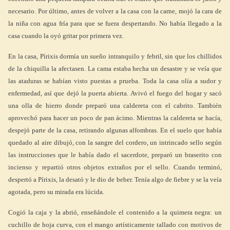
necesario. Por último, antes de volver a la casa con la carne, mojó la cara de
la niña con agua fría para que se fuera despertando. No había llegado a la
casa cuando la oyó gritar por primera vez.
En la casa, Pírixis dormía un sueño intranquilo y febril, sin que los chillidos
de la chiquilla la afectasen. La cama estaba hecha un desastre y se veía que
las ataduras se habían visto puestas a prueba. Toda la casa olía a sudor y
enfermedad, así que dejó la puerta abierta. Avivó el fuego del hogar y sacó
una olla de hierro donde preparó una caldereta con el cabrito. También
aprovechó para hacer un poco de pan ácimo. Mientras la caldereta se hacía,
despejó parte de la casa, retirando algunas alfombras. En el suelo que había
quedado al aire dibujó, con la sangre del cordero, un intrincado sello según
las instrucciones que le había dado el sacerdote, preparó un braserito con
incienso y repartió otros objetos extraños por el sello. Cuando terminó,
despertó a Pírixis, la desató y le dio de beber. Tenía algo de fiebre y se la veía
agotada, pero su mirada era lúcida.
Cogió la caja y la abrió, enseñándole el contenido a la quimera negra: un
cuchillo de hoja curva, con el mango artísticamente tallado con motivos de