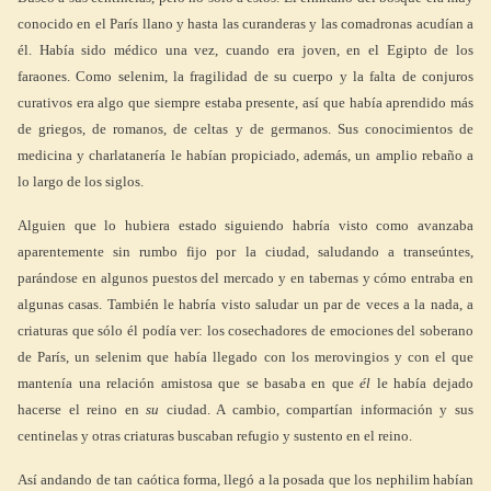
conocido en el París llano y hasta las curanderas y las comadronas acudían a
él. Había sido médico una vez, cuando era joven, en el Egipto de los
faraones. Como selenim, la fragilidad de su cuerpo y la falta de conjuros
curativos era algo que siempre estaba presente, así que había aprendido más
de griegos, de romanos, de celtas y de germanos. Sus conocimientos de
medicina y charlatanería le habían propiciado, además, un amplio rebaño a
lo largo de los siglos.
Alguien que lo hubiera estado siguiendo habría visto como avanzaba
aparentemente sin rumbo fijo por la ciudad, saludando a transeúntes,
parándose en algunos puestos del mercado y en tabernas y cómo entraba en
algunas casas. También le habría visto saludar un par de veces a la nada, a
criaturas que sólo él podía ver: los cosechadores de emociones del soberano
de París, un selenim que había llegado con los merovingios y con el que
mantenía una relación amistosa que se basaba en que
él
le había dejado
hacerse el reino en
su
ciudad. A cambio, compartían información y sus
centinelas y otras criaturas buscaban refugio y sustento en el reino.
Así andando de tan caótica forma, llegó a la posada que los nephilim habían