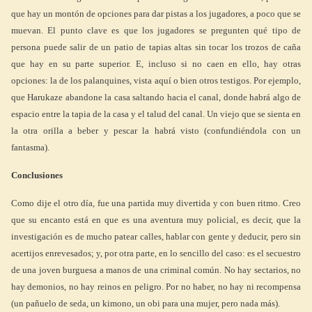
que hay un montón de opciones para dar pistas a los jugadores, a poco que se
muevan. El punto clave es que los jugadores se pregunten qué tipo de
persona puede salir de un patio de tapias altas sin tocar los trozos de caña
que hay en su parte superior. E, incluso si no caen en ello, hay otras
opciones: la de los palanquines, vista aquí o bien otros testigos. Por ejemplo,
que Harukaze abandone la casa saltando hacia el canal, donde habrá algo de
espacio entre la tapia de la casa y el talud del canal. Un viejo que se sienta en
la otra orilla a beber y pescar la habrá visto (confundiéndola con un
fantasma).
Conclusiones
Como dije el otro día, fue una partida muy divertida y con buen ritmo. Creo
que su encanto está en que es una aventura muy policial, es decir, que la
investigación es de mucho patear calles, hablar con gente y deducir, pero sin
acertijos enrevesados; y, por otra parte, en lo sencillo del caso: es el secuestro
de una joven burguesa a manos de una criminal común. No hay sectarios, no
hay demonios, no hay reinos en peligro. Por no haber, no hay ni recompensa
(un pañuelo de seda, un kimono, un obi para una mujer, pero nada más).