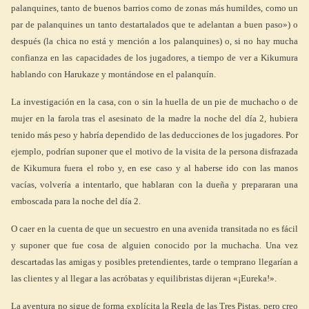
palanquines, tanto de buenos barrios como de zonas más humildes, como un
par de palanquines un tanto destartalados que te adelantan a buen paso») o
después (la chica no está y mención a los palanquines) o, si no hay mucha
confianza en las capacidades de los jugadores, a tiempo de ver a Kikumura
hablando con Harukaze y montándose en el palanquín.
La investigación en la casa, con o sin la huella de un pie de muchacho o de
mujer en la farola tras el asesinato de la madre la noche del día 2, hubiera
tenido más peso y habría dependido de las deducciones de los jugadores. Por
ejemplo, podrían suponer que el motivo de la visita de la persona disfrazada
de Kikumura fuera el robo y, en ese caso y al haberse ido con las manos
vacías, volvería a intentarlo, que hablaran con la dueña y prepararan una
emboscada para la noche del día 2.
O caer en la cuenta de que un secuestro en una avenida transitada no es fácil
y suponer que fue cosa de alguien conocido por la muchacha. Una vez
descartadas las amigas y posibles pretendientes, tarde o temprano llegarían a
las clientes y al llegar a las acróbatas y equilibristas dijeran «¡Eureka!».
La aventura no sigue de forma explícita la Regla de las Tres Pistas, pero creo