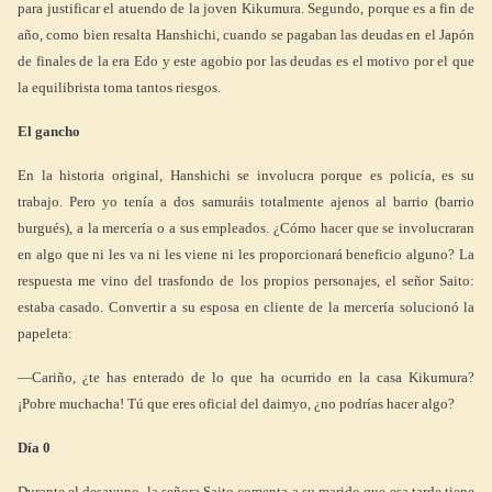
para justificar el atuendo de la joven Kikumura. Segundo, porque es a fin de
año, como bien resalta Hanshichi, cuando se pagaban las deudas en el Japón
de finales de la era Edo y este agobio por las deudas es el motivo por el que
la equilibrista toma tantos riesgos.
El gancho
En la historia original, Hanshichi se involucra porque es policía, es su
trabajo. Pero yo tenía a dos samuráis totalmente ajenos al barrio (barrio
burgués), a la mercería o a sus empleados. ¿Cómo hacer que se involucraran
en algo que ni les va ni les viene ni les proporcionará beneficio alguno? La
respuesta me vino del trasfondo de los propios personajes, el señor Saito:
estaba casado. Convertir a su esposa en cliente de la mercería solucionó la
papeleta:
—Cariño, ¿te has enterado de lo que ha ocurrido en la casa Kikumura?
¡Pobre muchacha! Tú que eres oficial del daimyo, ¿no podrías hacer algo?
Día 0
Durante el desayuno, la señora Saito comenta a su marido que esa tarde tiene