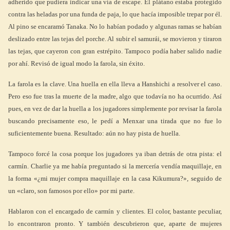
adherido que pudiera indicar una vía de escape. El plátano estaba protegido
contra las heladas por una funda de paja, lo que hacía imposible trepar por él.
Al pino se encaramó Tanaka. No lo habían podado y algunas ramas se habían
deslizado entre las tejas del porche. Al subir el samurái, se movieron y tiraron
las tejas, que cayeron con gran estrépito. Tampoco podía haber salido nadie
por ahí. Revisó de igual modo la farola, sin éxito.
La farola es la clave. Una huella en ella lleva a Hanshichi a resolver el caso.
Pero eso fue tras la muerte de la madre, algo que todavía no ha ocurrido. Así
pues, en vez de dar la huella a los jugadores simplemente por revisar la farola
buscando precisamente eso, le pedí a Menxar una tirada que no fue lo
suficientemente buena. Resultado: aún no hay pista de huella.
Tampoco forcé la cosa porque los jugadores ya iban detrás de otra pista: el
carmín. Charlie ya me había preguntado si la mercería vendía maquillaje, en
la forma «¿mi mujer compra maquillaje en la casa Kikumura?», seguido de
un «claro, son famosos por ello» por mi parte.
Hablaron con el encargado de carmín y clientes. El color, bastante peculiar,
lo encontraron pronto. Y también descubrieron que, aparte de mujeres