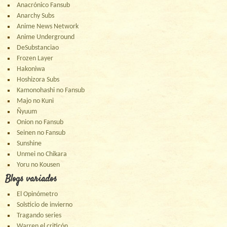
Anacrónico Fansub
Anarchy Subs
Anime News Network
Anime Underground
DeSubstanciao
Frozen Layer
Hakoniwa
Hoshizora Subs
Kamonohashi no Fansub
Majo no Kuni
Ñyuum
Onion no Fansub
Seinen no Fansub
Sunshine
Unmei no Chikara
Yoru no Kousen
Blogs variados
El Opinómetro
Solsticio de invierno
Tragando series
Warren el criticón