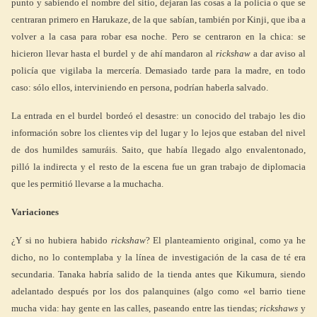
punto y sabiendo el nombre del sitio, dejaran las cosas a la policía o que se
centraran primero en Harukaze, de la que sabían, también por Kinji, que iba a
volver a la casa para robar esa noche. Pero se centraron en la chica: se
hicieron llevar hasta el burdel y de ahí mandaron al
rickshaw
a dar aviso al
policía que vigilaba la mercería. Demasiado tarde para la madre, en todo
caso: sólo ellos, interviniendo en persona, podrían haberla salvado.
La entrada en el burdel bordeó el desastre: un conocido del trabajo les dio
información sobre los clientes vip del lugar y lo lejos que estaban del nivel
de dos humildes samuráis. Saito, que había llegado algo envalentonado,
pilló la indirecta y el resto de la escena fue un gran trabajo de diplomacia
que les permitió llevarse a la muchacha.
Variaciones
¿Y si no hubiera habido
rickshaw
? El planteamiento original, como ya he
dicho, no lo contemplaba y la línea de investigación de la casa de té era
secundaria. Tanaka habría salido de la tienda antes que Kikumura, siendo
adelantado después por los dos palanquines (algo como «el barrio tiene
mucha vida: hay gente en las calles, paseando entre las tiendas;
rickshaws
y