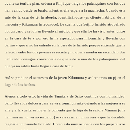
ocurre su terrible plan: ordena a Kinji que traiga los palanquines con los que
han venido desde su barrio, mientras ella espera a la muchacha. Cuando ésta
sale de la casa de té, la aborda, identificándose (es cliente habitual de la
mercería y Kikumura la reconoce). Le cuenta que Seijiro ha sido atropellado
por un carro y se lo han llevado al médico y que ella los ha visto antes juntos
en la casa de té y por eso la ha esperado, para informarla y llevarla con
Seijiro y que si no ha entrado en la casa de té ha sido porque entiende que la
relación entre los dos jóvenes es secreta y no quería montar un escándalo. Así
hablando, consigue convencerla de que suba a uno de los palanquines, del
que ya no saldrá hasta llegar a casa de Kinji.
Así se produce el secuestro de la joven Kikumura y así tenemos un pj en el
lugar de los hechos.
Ajenos a todo esto, la vida de Tanaka y de Saito continua con normalidad.
Saito lleva los dulces a casa, se va a tomar un sake dejando a las mujeres a su
aire y a la vuelta su mujer le comenta que la hija de la señora Minami (o la
hermana menor, ya no recuerdo) se va a casar en primavera y que ha decidido
regalarle un pañuelo bordado. Como está muy ocupada con los preparativos