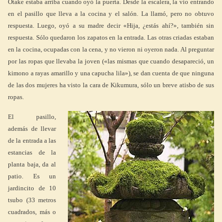
Otake estaba arriba cuando oyó la puerta. Desde la escalera, la vio entrando
en el pasillo que lleva a la cocina y el salón. La llamó, pero no obtuvo
respuesta. Luego, oyó a su madre decir «Hija, ¿estás ahí?», también sin
respuesta. Sólo quedaron los zapatos en la entrada. Las otras criadas estaban
en la cocina, ocupadas con la cena, y no vieron ni oyeron nada. Al preguntar
por las ropas que llevaba la joven («las mismas que cuando desapareció, un
kimono a rayas amarillo y una capucha lila»), se dan cuenta de que ninguna
de las dos mujeres ha visto la cara de Kikumura, sólo un breve atisbo de sus
ropas.
El pasillo,
además de llevar
de la entrada a las
estancias de la
planta baja, da al
patio. Es un
jardincito de 10
tsubo (33 metros
cuadrados, más o