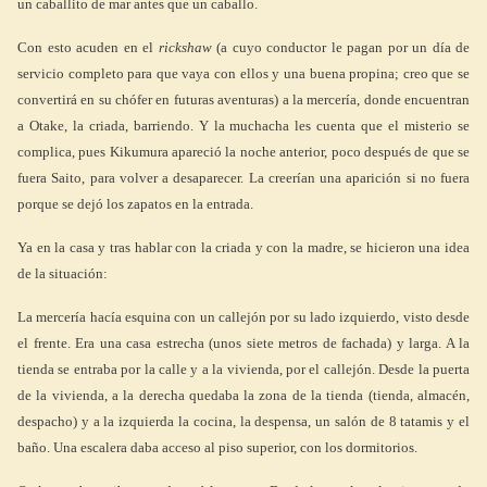
un caballito de mar antes que un caballo.
Con esto acuden en el
rickshaw
(a cuyo conductor le pagan por un día de
servicio completo para que vaya con ellos y una buena propina; creo que se
convertirá en su chófer en futuras aventuras) a la mercería, donde encuentran
a Otake, la criada, barriendo. Y la muchacha les cuenta que el misterio se
complica, pues Kikumura apareció la noche anterior, poco después de que se
fuera Saito, para volver a desaparecer. La creerían una aparición si no fuera
porque se dejó los zapatos en la entrada.
Ya en la casa y tras hablar con la criada y con la madre, se hicieron una idea
de la situación:
La mercería hacía esquina con un callejón por su lado izquierdo, visto desde
el frente. Era una casa estrecha (unos siete metros de fachada) y larga. A la
tienda se entraba por la calle y a la vivienda, por el callejón. Desde la puerta
de la vivienda, a la derecha quedaba la zona de la tienda (tienda, almacén,
despacho) y a la izquierda la cocina, la despensa, un salón de 8 tatamis y el
baño. Una escalera daba acceso al piso superior, con los dormitorios.