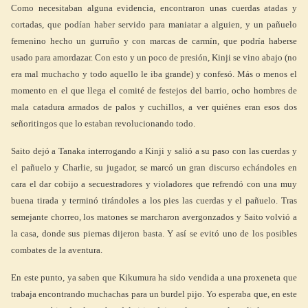
Como necesitaban alguna evidencia, encontraron unas cuerdas atadas y
cortadas, que podían haber servido para maniatar a alguien, y un pañuelo
femenino hecho un gurruño y con marcas de carmín, que podría haberse
usado para amordazar. Con esto y un poco de presión, Kinji se vino abajo (no
era mal muchacho y todo aquello le iba grande) y confesó. Más o menos el
momento en el que llega el comité de festejos del barrio, ocho hombres de
mala catadura armados de palos y cuchillos, a ver quiénes eran esos dos
señoritingos que lo estaban revolucionando todo.
Saito dejó a Tanaka interrogando a Kinji y salió a su paso con las cuerdas y
el pañuelo y Charlie, su jugador, se marcó un gran discurso echándoles en
cara el dar cobijo a secuestradores y violadores que refrendó con una muy
buena tirada y terminó tirándoles a los pies las cuerdas y el pañuelo. Tras
semejante chorreo, los matones se marcharon avergonzados y Saito volvió a
la casa, donde sus piernas dijeron basta. Y así se evitó uno de los posibles
combates de la aventura.
En este punto, ya saben que Kikumura ha sido vendida a una proxeneta que
trabaja encontrando muchachas para un burdel pijo. Yo esperaba que, en este