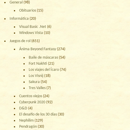
General
(98)
Obituarios
(15)
Informática
(20)
Visual Basic .Net
(6)
Windows Vista
(10)
Juegos de rol
(651)
Ánima Beyond Fantasy
(274)
Baile de máscaras
(54)
Fort Nakhti
(21)
Los viajes del Ícaro
(74)
Los Visnij
(18)
Sakura
(54)
Tres Valles
(7)
Cuentos viejos
(24)
Cyberpunk 2020
(92)
D&D
(4)
El desafío de los 30 días
(30)
Nephilim
(129)
Pendragón
(30)