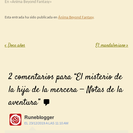
En «Ánima Beyond Fantasy»
Esta entrada ha sido publicada en
Ánima Beyond Fantasy
.
«
Doce años
El mandaloriano
»
Post navigation
2 comentarios para “
El misterio de
la hija de la mercera — Notas de la
aventura
”
Runeblogger
EL 23/12/2019 A LAS 11:10 AM