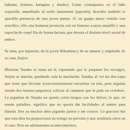
hakama, kimono, kataginu y daisho). Como contrapunto, en el lado
izquierdo, amueblado al estilo lannetense (japonés), describo también la
apacible presencia de una joven pareja: él, un guapo mozo vestido con
sencillez; ella, una hermosa jovencita con un kimono a rayas amarillo y una
capucha de crepé lila de buena factura, que denota el distinto nivel social de
ambos.
Se trata, por supuesto, de la joven Kikumura y de su amante y empleado de
su casa, Seijiro.
Mientras Tanaka se toma un té, esperando que le preparen los encargos,
Seijiro se marcha, quedando sola la muchacha. Tanaka, al ver las dos cajas
que tiene que llevarse (convenientemente envueltas en tela, pero seguían
siendo dos buenos paquetes), solicita al camarero que le pida un
rickshaw
.
La jugadora de Tanaka no quería correr riesgos con los dulces, lo que, en
román paladino, significa que no quería dar facilidades al máster para
liársela. Son ya muchos años jugando juntos y me conoce. Lo gracioso fue
que esta idea les proporcionó un testigo no previsto y que resultaría clave en
el caso. Pero no adelantemos acontecimientos.