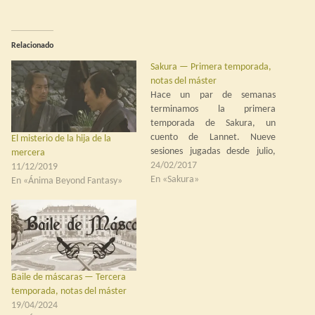
Relacionado
Sakura — Primera temporada,
notas del máster
Hace un par de semanas
terminamos la primera
temporada de Sakura, un
cuento de Lannet. Nueve
El misterio de la hija de la
sesiones jugadas desde julio,
mercera
con bastantes problemas y
24/02/2017
11/12/2019
rotación de jugadores. Entre
En «Sakura»
En «Ánima Beyond Fantasy»
problemas de horario y
mudanzas, hemos cerrado el
arco con sólo dos jugadores, lo
que hizo que la última aventura
no tuviera…
Baile de máscaras — Tercera
temporada, notas del máster
19/04/2024