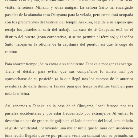
visita: la señora Minami y otras amigas. La señora Saito ha encargado
pasteles de la afamaba casa Okuyama para la velada, pero como está ocupada
con los preparativos del festival del templo Asakusa, le pide a su esposo que
recoja los pasteles al salir del trabajo. La casa de té Okuyama está en el
distrito del puerto (zona corporativa, si se me permite el término) y el señor
Saito trabaja en la oficina de la capitanía del puerto, así que le coge de
camino.
Para ahorrar tiempo, Saito envía a su subalterno Tanaka a recoger el encargo.
Tiene el detalle, para evitar que sus compañeros lo miren mal por
aprovecharse de su posición (a la que llegó tras los sucesos de la anterior
aventura), de darle dinero a Tanaka para que traiga pastelitos también para
toda la oficina.
Así, tenemos a Tanaka en la casa de té Okuyama, local famoso por sus
pasteles occidentales y por estar frecuentado por extranjeros. Al entrar, le
describo un par de grupos de gaijin en el lado derecho del local, amueblado
al gusto occidental, incluyendo una mujer rubia que lo mira con insolencia
(una recién llegada que ve por primera vez a un samurái con su peinado, su