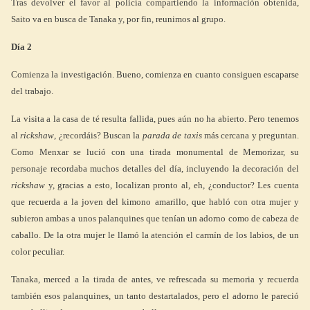
Tras devolver el favor al policía compartiendo la información obtenida,
Saito va en busca de Tanaka y, por fin, reunimos al grupo.
Día 2
Comienza la investigación. Bueno, comienza en cuanto consiguen escaparse
del trabajo.
La visita a la casa de té resulta fallida, pues aún no ha abierto. Pero tenemos
al
rickshaw
, ¿recordáis? Buscan la
parada de taxis
más cercana y preguntan.
Como Menxar se lució con una tirada monumental de Memorizar, su
personaje recordaba muchos detalles del día, incluyendo la decoración del
rickshaw
y, gracias a esto, localizan pronto al, eh, ¿conductor? Les cuenta
que recuerda a la joven del kimono amarillo, que habló con otra mujer y
subieron ambas a unos palanquines que tenían un adorno como de cabeza de
caballo. De la otra mujer le llamó la atención el carmín de los labios, de un
color peculiar.
Tanaka, merced a la tirada de antes, ve refrescada su memoria y recuerda
también esos palanquines, un tanto destartalados, pero el adorno le pareció