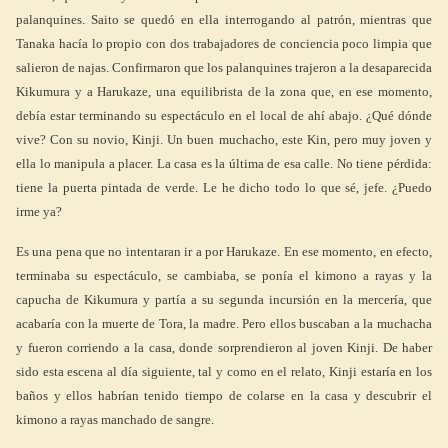
palanquines. Saito se quedó en ella interrogando al patrón, mientras que
Tanaka hacía lo propio con dos trabajadores de conciencia poco limpia que
salieron de najas. Confirmaron que los palanquines trajeron a la desaparecida
Kikumura y a Harukaze, una equilibrista de la zona que, en ese momento,
debía estar terminando su espectáculo en el local de ahí abajo. ¿Qué dónde
vive? Con su novio, Kinji. Un buen muchacho, este Kin, pero muy joven y
ella lo manipula a placer. La casa es la última de esa calle. No tiene pérdida:
tiene la puerta pintada de verde. Le he dicho todo lo que sé, jefe. ¿Puedo
irme ya?
Es una pena que no intentaran ir a por Harukaze. En ese momento, en efecto,
terminaba su espectáculo, se cambiaba, se ponía el kimono a rayas y la
capucha de Kikumura y partía a su segunda incursión en la mercería, que
acabaría con la muerte de Tora, la madre. Pero ellos buscaban a la muchacha
y fueron corriendo a la casa, donde sorprendieron al joven Kinji. De haber
sido esta escena al día siguiente, tal y como en el relato, Kinji estaría en los
baños y ellos habrían tenido tiempo de colarse en la casa y descubrir el
kimono a rayas manchado de sangre.