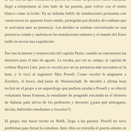
llegó a teleportarse al otro lado de las puertas, para volver con el rostro
blanco como la leche. En su informe habló de instalaciones portuarias con
varias naves en aparente buen estado, protegidas por droides de combate que
se activaron ante su presencia. Los droides se estaban convirtiendo en una
presencia común y molesta en las instalaciones atlantes y el mando del
Ícaro
tardó en enviar una expedición.
Fue tras la muerte y resurrección del capitán Paolo, cuando se concretaron las
misiones para el mes de agosto. Le tocaba, por ser su campo, al capitán de
corbeta Rayner Lute, pero se excusó por ser su presencia más necesaria en la
base, y le tocó al ingeniero Max Powell. Como escolta le asignaron a
Zoichiro, el hosco duk’zarist de Wissenschaft. Se decidió a última hora
incluir en el grupo a un arqueólogo que pudiera ayudar a Powell y se ofreció
voluntaria Sassa Ivarsson, la estudiante de posgrado rescatada en el desierto
de Salazar, para alivio de los profesores y doctores (¿para qué arriesgarse,
decían, habiendo estudiantes y becarios?).
El grupo, tras hacer noche en Nidik, llegó a las puertas. Powell no tuvo
problemas para forzar la cerradura. Ante ellos se extendía el puerto atlante en