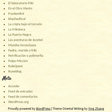
El laboratorio friki
En el Otro Viento
FrankenRol
Khathedhral
La cripta bajo el torreón
La Frikoteca
La Puerta Negra
Las aventuras de Jezebel
Mundos inconclusos
Padre, marido y friki
Petrificación o polimorfía
Pulpo Miccion
RoleQuest
Runeblog
Meta
Acceder
Feed de entradas
Feed de comentarios
WordPress.org
Proudly powered by
WordPress
| Theme Oriental Writing by
Ying Zhang