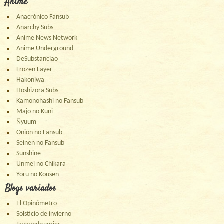
Anime
Anacrónico Fansub
Anarchy Subs
Anime News Network
Anime Underground
DeSubstanciao
Frozen Layer
Hakoniwa
Hoshizora Subs
Kamonohashi no Fansub
Majo no Kuni
Ñyuum
Onion no Fansub
Seinen no Fansub
Sunshine
Unmei no Chikara
Yoru no Kousen
Blogs variados
El Opinómetro
Solsticio de invierno