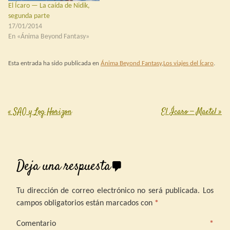
El Ícaro — La caída de Nidik,
segunda parte
17/01/2014
En «Ánima Beyond Fantasy»
Esta entrada ha sido publicada en
Ánima Beyond Fantasy
,
Los viajes del Ícaro
.
«
SAO y Log Horizon
El Ícaro — Maetel
»
Post navigation
Deja una respuesta
Tu dirección de correo electrónico no será publicada.
Los
campos obligatorios están marcados con
*
Comentario
*