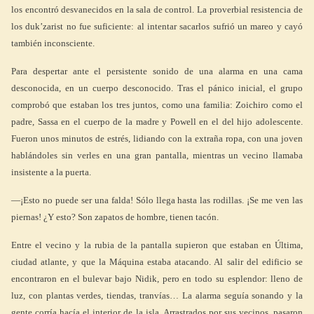
los encontró desvanecidos en la sala de control. La proverbial resistencia de
los duk’zarist no fue suficiente: al intentar sacarlos sufrió un mareo y cayó
también inconsciente.
Para despertar ante el persistente sonido de una alarma en una cama
desconocida, en un cuerpo desconocido. Tras el pánico inicial, el grupo
comprobó que estaban los tres juntos, como una familia: Zoichiro como el
padre, Sassa en el cuerpo de la madre y Powell en el del hijo adolescente.
Fueron unos minutos de estrés, lidiando con la extraña ropa, con una joven
hablándoles sin verles en una gran pantalla, mientras un vecino llamaba
insistente a la puerta.
—¡Esto no puede ser una falda! Sólo llega hasta las rodillas. ¡Se me ven las
piernas! ¿Y esto? Son zapatos de hombre, tienen tacón.
Entre el vecino y la rubia de la pantalla supieron que estaban en Última,
ciudad atlante, y que la Máquina estaba atacando. Al salir del edificio se
encontraron en el bulevar bajo Nidik, pero en todo su esplendor: lleno de
luz, con plantas verdes, tiendas, tranvías… La alarma seguía sonando y la
gente corría hacía el interior de la isla. Arrastrados por sus vecinos, pasaron