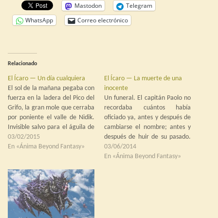
Mastodon
Telegram
WhatsApp
Correo electrónico
Relacionado
El Ícaro — Un día cualquiera
El Ícaro — La muerte de una
El sol de la mañana pegaba con
inocente
fuerza en la ladera del Pico del
Un funeral. El capitán Paolo no
Grifo, la gran mole que cerraba
recordaba cuántos había
por poniente el valle de Nidik.
oficiado ya, antes y después de
Invisible salvo para el águila de
cambiarse el nombre; antes y
mirada más aguda, una leve
03/02/2015
después de huir de su pasado.
espiral de humo marcaba el
En «Ánima Beyond Fantasy»
Las palabras acudían con
03/06/2014
sitio donde el artillero Sorensen
facilidad a su boca: palabras de
En «Ánima Beyond Fantasy»
fumaba su pipa…
consuelo y alivio para los que se
quedan y deben seguir al día
siguiente…