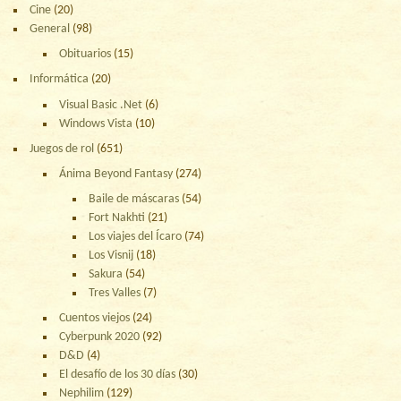
Cine
(20)
General
(98)
Obituarios
(15)
Informática
(20)
Visual Basic .Net
(6)
Windows Vista
(10)
Juegos de rol
(651)
Ánima Beyond Fantasy
(274)
Baile de máscaras
(54)
Fort Nakhti
(21)
Los viajes del Ícaro
(74)
Los Visnij
(18)
Sakura
(54)
Tres Valles
(7)
Cuentos viejos
(24)
Cyberpunk 2020
(92)
D&D
(4)
El desafío de los 30 días
(30)
Nephilim
(129)