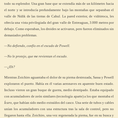
todo su esplendor. Una gran base que se extendía más de un kilómetro hacia
el norte y se introducía profundamente bajo las montañas que separaban el
valle de Nidik de las tierras de Cahul. La pared exterior, de vidrirroca, les
ofrecía una vista privilegiada del gran valle de Entreaguas, 3.000 metros por
debajo. Como esperaban, los droides se activaron, pero fueron eliminados sin
demasiados problemas.
—No defiendo, confío en el escudo de Powell.
—No le protejo, que me revientan el escudo.
—¿Eh?
Mientras Zoichiro aguantaba el dolor de su pierna destrozada, Sassa y Powell
exploraron el puerto. Había en él varias aeronaves en aparente buen estado.
Incluso vieron un gran buque de guerra, medio destripado. Estaba equipado
con acumuladores de zeón similares (tecnología aparte) a los que montaba el
Ícaro
, que habían sido medio extraídos del casco. Una serie de tubos y cables
unían los acumuladores con una estructura tras la sala de control, pero no
llegaron hasta ella. Zoichiro, una vez regenerada la pierna, fue en su busca y