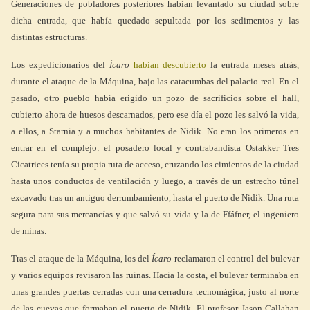
Generaciones de pobladores posteriores habían levantado su ciudad sobre
dicha entrada, que había quedado sepultada por los sedimentos y las
distintas estructuras.
Los expedicionarios del
Ícaro
habían descubierto
la entrada meses atrás,
durante el ataque de la Máquina, bajo las catacumbas del palacio real. En el
pasado, otro pueblo había erigido un pozo de sacrificios sobre el hall,
cubierto ahora de huesos descarnados, pero ese día el pozo les salvó la vida,
a ellos, a Starnia y a muchos habitantes de Nidik. No eran los primeros en
entrar en el complejo: el posadero local y contrabandista Ostakker Tres
Cicatrices tenía su propia ruta de acceso, cruzando los cimientos de la ciudad
hasta unos conductos de ventilación y luego, a través de un estrecho túnel
excavado tras un antiguo derrumbamiento, hasta el puerto de Nidik. Una ruta
segura para sus mercancías y que salvó su vida y la de Ffáfner, el ingeniero
de minas.
Tras el ataque de la Máquina, los del
Ícaro
reclamaron el control del bulevar
y varios equipos revisaron las ruinas. Hacia la costa, el bulevar terminaba en
unas grandes puertas cerradas con una cerradura tecnomágica, justo al norte
de las cuevas que formaban el puerto de Nidik. El profesor Jason Callahan