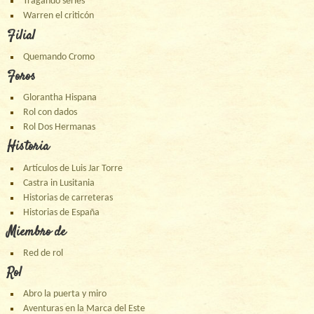
Tragando series
Warren el criticón
Filial
Quemando Cromo
Foros
Glorantha Hispana
Rol con dados
Rol Dos Hermanas
Historia
Artículos de Luis Jar Torre
Castra in Lusitania
Historias de carreteras
Historias de España
Miembro de
Red de rol
Rol
Abro la puerta y miro
Aventuras en la Marca del Este