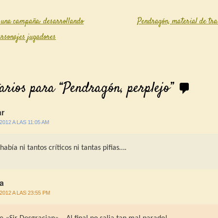
 una campaña: desarrollando
Pendragón, material de tr
igation
ersonajes jugadores
arios para “
Pendragón, perplejo
”
r
/2012 A LAS 11:05 AM
abía ni tantos críticos ni tantas pifias….
ka
/2012 A LAS 23:55 PM