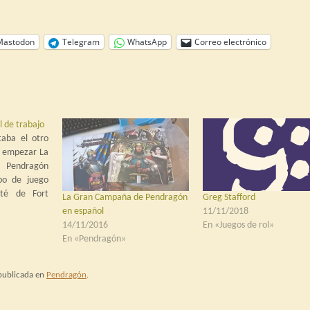
Mastodon
Telegram
WhatsApp
Correo electrónico
 de trabajo
aba el otro
a empezar La
 Pendragón
po de juego
uté de Fort
La Gran Campaña de Pendragón
Greg Stafford
momento, las
en español
11/11/2018
na) han sido
14/11/2016
En «Juegos de rol»
ugué en mi
En «Pendragón»
on Pírixis y
 publicada en
Pendragón
.