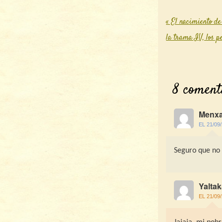
«
El nacimiento de
Post nav
la trama IV, los p
8 coment
Menxa
EL 21/09
Seguro que no h
Yalta
EL 21/09