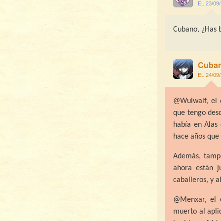
EL 23/09
Cubano, ¿Has b
Cuba
EL 24/09
@Wulwaif, el
que tengo desd
había en Alas
hace años que
Además, tampo
ahora están j
caballeros, y a
@Menxar, el c
muerto al apli