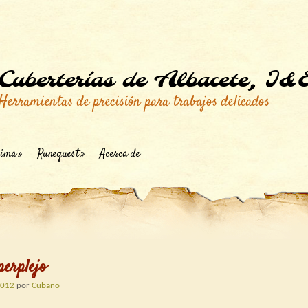
Cuberterías de Albacete, I&
Herramientas de precisión para trabajos delicados
ima
Runequest
Acerca de
perplejo
2012
por
Cubano