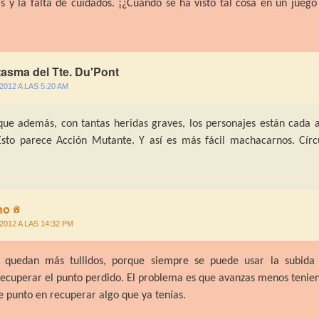
as y la falta de cuidados. ¡¿Cuándo se ha visto tal cosa en un juego
tasma del Tte. Du'Pont
/2012 A LAS 5:20 AM
que además, con tantas heridas graves, los personajes están cada 
 Esto parece Acción Mutante. Y así es más fácil machacarnos. Círc
no
/2012 A LAS 14:32 PM
 quedan más tullidos, porque siempre se puede usar la subida
recuperar el punto perdido. El problema es que avanzas menos tenie
se punto en recuperar algo que ya tenías.