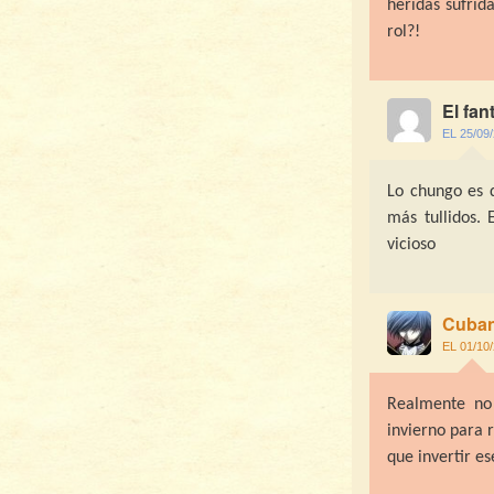
heridas sufrid
rol?!
El fan
EL 25/09
Lo chungo es 
más tullidos.
vicioso
Cuba
EL 01/10
Realmente no
invierno para 
que invertir e