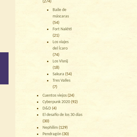
(274)
Baile de
máscaras
(54)
Fort Nakhti
(21)
Los viajes
del Ícaro
(74)
Los Visnij
(18)
Sakura
(54)
Tres Valles
(7)
Cuentos viejos
(24)
Cyberpunk 2020
(92)
D&D
(4)
El desafío de los 30 días
(30)
Nephilim
(129)
Pendragón
(30)