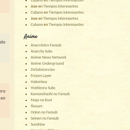
Cubano
en
Tiempos interesantes
Jose
en
Tiempos interesantes
Cubano
en
Tiempos interesantes
Jose
en
Tiempos interesantes
Cubano
en
Tiempos interesantes
Anime
sto
Anacrónico Fansub
Anarchy Subs
Anime News Network
Anime Underground
DeSubstanciao
Frozen Layer
Hakoniwa
Hoshizora Subs
ero
Kamonohashi no Fansub
 en
Majo no Kuni
Ñyuum
Onion no Fansub
Seinen no Fansub
Sunshine