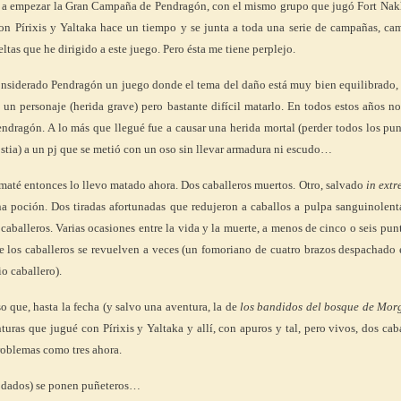
 a empezar la Gran Campaña de Pendragón, con el mismo grupo que jugó Fort Nakh
con Pírixis y Yaltaka hace un tiempo y se junta a toda una serie de campañas, ca
ueltas que he dirigido a este juego. Pero ésta me tiene perplejo.
considerado Pendragón un juego donde el tema del daño está muy bien equilibrado,
 a un personaje (herida grave) pero bastante difícil matarlo. En todos estos años n
ndragón. A lo más que llegué fue a causar una herida mortal (perder todos los pu
stia) a un pj que se metió con un oso sin llevar armadura ni escudo…
maté entonces lo llevo matado ahora. Dos caballeros muertos. Otro, salvado
in extr
a poción. Dos tiradas afortunadas que redujeron a caballos a pulpa sanguinolent
 caballeros. Varias ocasiones entre la vida y la muerte, a menos de cinco o seis pun
e los caballeros se revuelven a veces (un fomoriano de cuatro brazos despachado
io caballero).
o que, hasta la fecha (y salvo una aventura, la de
los bandidos del bosque de Mor
turas que jugué con Pírixis y Yaltaka y allí, con apuros y tal, pero vivos, dos cab
roblemas como tres ahora.
 dados) se ponen puñeteros…