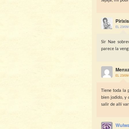
Jajaja, mi pob
Pirixis
EL 23/09
Sir Nae sobrev
parece la venga
Menxa
EL 23/09
Tiene toda la 
bien jodido, y
salir de allí v
Wulwa