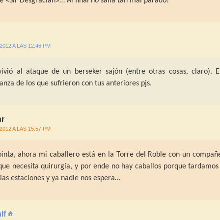
re «Sir Desgracian»… Al final no salia tan mal parado!
/2012 A LAS 12:46 PM
ivió al ataque de un berseker sajón (entre otras cosas, claro). E
nza de los que sufrieron con tus anteriores pjs.
r
/2012 A LAS 15:57 PM
pinta, ahora mi caballero está en la Torre del Roble con un compañ
 que necesita quirurgía, y por ende no hay caballos porque tardamos
arias estaciones y ya nadie nos espera…
if