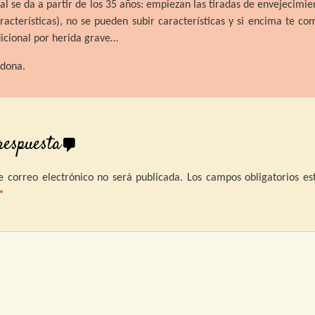
al se da a partir de los 35 años: empiezan las tiradas de envejecimie
racterísticas), no se pueden subir características y si encima te co
icional por herida grave…
rdona.
respuesta
e correo electrónico no será publicada.
Los campos obligatorios es
*
omentari