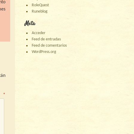
nto
RoleQuest
mes
Runeblog
Meta
Acceder
Feed de entradas
Feed de comentarios
WordPress.org
tán
o
*