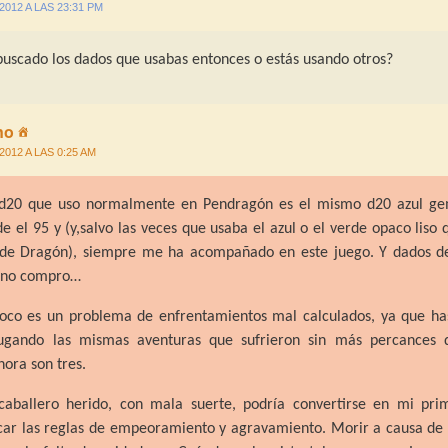
/2012 A LAS 23:31 PM
uscado los dados que usabas entonces o estás usando otros?
no
/2012 A LAS 0:25 AM
 d20 que uso normalmente en Pendragón es el mismo d20 azul g
e el 95 y (y,salvo las veces que usaba el azul o el verde opaco liso 
 de Dragón), siempre me ha acompañado en este juego. Y dados d
 no compro…
co es un problema de enfrentamientos mal calculados, ya que ha
ugando las mismas aventuras que sufrieron sin más percances 
hora son tres.
aballero herido, con mala suerte, podría convertirse en mi pri
car las reglas de empeoramiento y agravamiento. Morir a causa de 