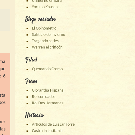
Unmei no Chikara
Yoru no Kousen
Blogs variados
El Opinómetro
Solsticio de invierno
Tragando series
Warren el criticón
Filial
ema
que
Quemando Cromo
e 6
Foros
Glorantha Hispana
sta
Rol con dados
dos
Rol Dos Hermanas
Historia
mer
Artículos de Luis Jar Torre
las
Castra in Lusitania