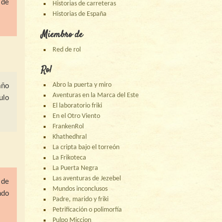
 de
Historias de carreteras
Historias de España
Miembro de
Red de rol
Rol
Abro la puerta y miro
año
Aventuras en la Marca del Este
ulo
El laboratorio friki
En el Otro Viento
FrankenRol
Khathedhral
La cripta bajo el torreón
La Frikoteca
La Puerta Negra
Las aventuras de Jezebel
 de
Mundos inconclusos
ndo
Padre, marido y friki
Petrificación o polimorfía
Pulpo Miccion