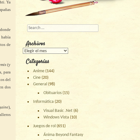
ti. Ya
mpañas
Buscar
 donde
o había
Archivos
ntos de
Archivos
Categorías
emis
(y
Anime
(144)
a, para
Cine
(20)
tos del
General
(98)
 en dos
Obituarios
(15)
Informática
(20)
gaine
),
Visual Basic .Net
(6)
alleros
Windows Vista
(10)
Juegos de rol
(651)
Ánima Beyond Fantasy