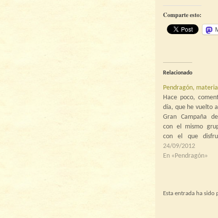
Comparte esto:
Relacionado
Pendragón, material
Hace poco, coment
día, que he vuelto 
Gran Campaña de
con el mismo gru
con el que disfr
Nakhti. Hasta el 
24/09/2012
aventuras (salvo u
En «Pendragón»
las mismas que j
primer intento, c
Yaltaka,…
Esta entrada ha sido