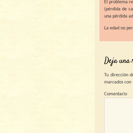
El problema re
(pérdida de ca
una pérdida ad
La edad no pe
Deja una 
Tu dirección d
marcados con
C