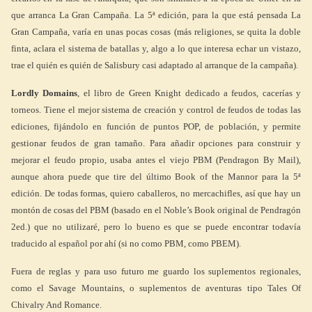
que arranca La Gran Campaña. La 5ª edición, para la que está pensada La
Gran Campaña, varía en unas pocas cosas (más religiones, se quita la doble
finta, aclara el sistema de batallas y, algo a lo que interesa echar un vistazo,
trae el quién es quién de Salisbury casi adaptado al arranque de la campaña).
Lordly Domains
, el libro de Green Knight dedicado a feudos, cacerías y
torneos. Tiene el mejor sistema de creación y control de feudos de todas las
ediciones, fijándolo en función de puntos POP, de población, y permite
gestionar feudos de gran tamaño. Para añadir opciones para construir y
mejorar el feudo propio, usaba antes el viejo PBM (Pendragon By Mail),
aunque ahora puede que tire del último Book of the Mannor para la 5ª
edición. De todas formas, quiero caballeros, no mercachifles, así que hay un
montón de cosas del PBM (basado en el Noble’s Book original de Pendragón
2ed.) que no utilizaré, pero lo bueno es que se puede encontrar todavía
traducido al español por ahí (si no como PBM, como PBEM).
Fuera de reglas y para uso futuro me guardo los suplementos regionales,
como el Savage Mountains, o suplementos de aventuras tipo Tales Of
Chivalry And Romance.