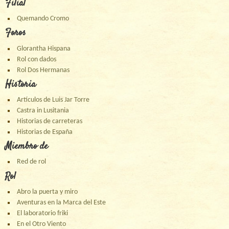
Filial
Quemando Cromo
Foros
Glorantha Hispana
Rol con dados
Rol Dos Hermanas
Historia
Artículos de Luis Jar Torre
Castra in Lusitania
Historias de carreteras
Historias de España
Miembro de
Red de rol
Rol
Abro la puerta y miro
Aventuras en la Marca del Este
El laboratorio friki
En el Otro Viento