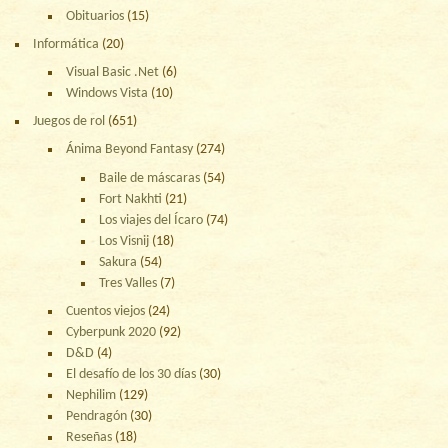
Obituarios
(15)
Informática
(20)
Visual Basic .Net
(6)
Windows Vista
(10)
Juegos de rol
(651)
Ánima Beyond Fantasy
(274)
Baile de máscaras
(54)
Fort Nakhti
(21)
Los viajes del Ícaro
(74)
Los Visnij
(18)
Sakura
(54)
Tres Valles
(7)
Cuentos viejos
(24)
Cyberpunk 2020
(92)
D&D
(4)
El desafío de los 30 días
(30)
Nephilim
(129)
Pendragón
(30)
Reseñas
(18)