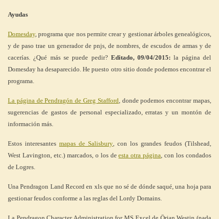
Ayudas
Domesday
, programa que nos permite crear y gestionar árboles genealógicos,
y de paso trae un generador de pnjs, de nombres, de escudos de armas y de
cacerías. ¿Qué más se puede pedir?
Editado, 09/04/2015:
la página del
Domesday ha desaparecido. He puesto otro sitio donde podemos encontrar el
programa.
La página de Pendragón de Greg Stafford
, donde podemos encontrar mapas,
sugerencias de gastos de personal especializado, erratas y un montón de
información más.
Estos interesantes
mapas de Salisbury
, con los grandes feudos (Tilshead,
West Lavington, etc.) marcados, o los de
esta otra página
, con los condados
de Logres.
Una Pendragon Land Record en xls que no sé de dónde saqué, una hoja para
gestionar feudos conforme a las reglas del Lordy Domains.
La Pendragon Character Administration for MS Excel de Örjan Westin (nada