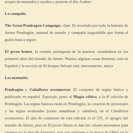
acopio de manuales y ayudas y ponerse el día. A saber:
La campaña
The Great Pendragon Campaign
, claro. El recorrido por toda la historia de
Arturo Pendragón, manual de mundo y campaña inigualable que forma el
guión base a seguir.
El joven Arturo
, la versión primigenia de la anterior, centrándose en los
primeros años del reinado de Arturo. Plantea algunas cosas distintas, está en
Español y la sección de El bosque Salvaje está, sinceramente, mejor.
Los manuales
Pendragón
y
Caballeros aventureros
. El conjunto de reglas básico y
publicado en español. Equivale, junto al
Magia céltica
, a la 4ª edición de
Pendragón. Las reglas básicas están en Pendragón, la creación de personajes
y las reglas avanzadas (como armaduras y caballos), en el Caballeros
aventureros. El año de comienzo de esta edición es el 531, el apogeo del
reinado de Arturo, pero en El joven Arturo se dan los valores necesarios para
crearlos en la fase de Anarquía, que son similares a la época de Uther en la