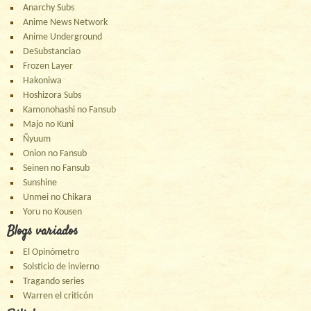
Anarchy Subs
Anime News Network
Anime Underground
DeSubstanciao
Frozen Layer
Hakoniwa
Hoshizora Subs
Kamonohashi no Fansub
Majo no Kuni
Ñyuum
Onion no Fansub
Seinen no Fansub
Sunshine
Unmei no Chikara
Yoru no Kousen
Blogs variados
El Opinómetro
Solsticio de invierno
Tragando series
Warren el criticón