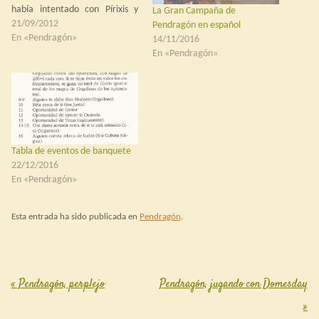
había intentado con Pírixis y
La Gran Campaña de
Yaltaka hace un tiempo y se
21/09/2012
Pendragón en español
junta a toda una serie de
En «Pendragón»
14/11/2016
campañas, campañas fallidas y
En «Pendragón»
partidas sueltas que he dirigido
a este juego.…
Tabla de eventos de banquete
22/12/2016
En «Pendragón»
Esta entrada ha sido publicada en
Pendragón
.
«
Pendragón, perplejo
Pendragón, jugando con Domesday
Post navigation
»