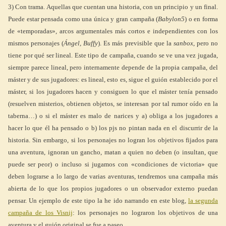
3) Con trama. Aquellas que cuentan una historia, con un principio y un final.
Puede estar pensada como una única y gran campaña (
Babylon5
) o en forma
de «temporadas», arcos argumentales más cortos e independientes con los
mismos personajes (
Ángel, Buffy
). Es más previsible que la
sanbox
, pero no
tiene por qué ser lineal. Este tipo de campaña, cuando se ve una vez jugada,
siempre parece lineal, pero internamente depende de la propia campaña, del
máster y de sus jugadores: es lineal, esto es, sigue el guión establecido por el
máster, si los jugadores hacen y consiguen lo que el máster tenía pensado
(resuelven misterios, obtienen objetos, se interesan por tal rumor oído en la
taberna…) o si el máster es malo de narices y a) obliga a los jugadores a
hacer lo que él ha pensado o b) los pjs no pintan nada en el discurrir de la
historia. Sin embargo, si los personajes no logran los objetivos fijados para
una aventura, ignoran un gancho, matan a quien no deben (o insultan, que
puede ser peor) o incluso si jugamos con «condiciones de victoria» que
deben lograrse a lo largo de varias aventuras, tendremos una campaña más
abierta de lo que los propios jugadores o un observador externo puedan
pensar. Un ejemplo de este tipo la he ido narrando en este blog,
la segunda
campaña de los Visnij
: los personajes no lograron los objetivos de una
aventura y el guión original se fue a paseo.