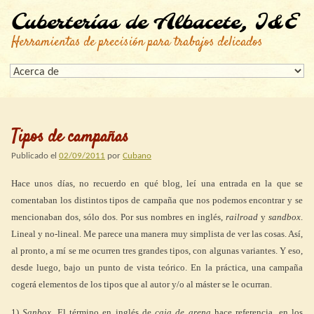
Cuberterías de Albacete, I&E
Herramientas de precisión para trabajos delicados
Tipos de campañas
Publicado el
02/09/2011
por
Cubano
Hace unos días, no recuerdo en qué blog, leí una entrada en la que se
comentaban los distintos tipos de campaña que nos podemos encontrar y se
mencionaban dos, sólo dos. Por sus nombres en inglés,
railroad
y
sandbox
.
Lineal y no-lineal. Me parece una manera muy simplista de ver las cosas. Así,
al pronto, a mí se me ocurren tres grandes tipos, con algunas variantes. Y eso,
desde luego, bajo un punto de vista teórico. En la práctica, una campaña
cogerá elementos de los tipos que al autor y/o al máster se le ocurran.
1)
Sanbox
. El término en inglés de
caja de arena
hace referencia, en los