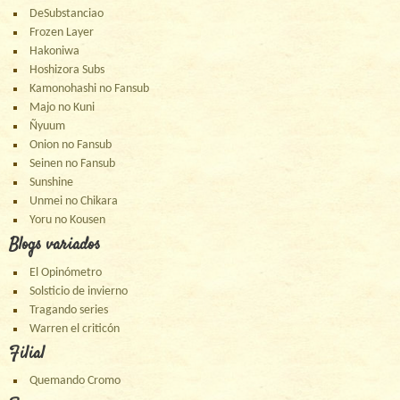
DeSubstanciao
Frozen Layer
Hakoniwa
Hoshizora Subs
Kamonohashi no Fansub
Majo no Kuni
Ñyuum
Onion no Fansub
Seinen no Fansub
Sunshine
Unmei no Chikara
Yoru no Kousen
Blogs variados
El Opinómetro
Solsticio de invierno
Tragando series
Warren el criticón
Filial
Quemando Cromo