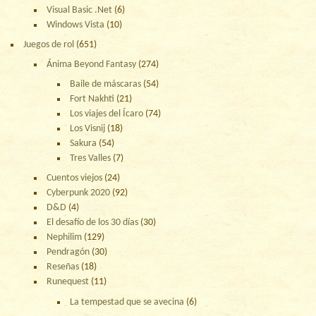
Visual Basic .Net
(6)
Windows Vista
(10)
Juegos de rol
(651)
Ánima Beyond Fantasy
(274)
Baile de máscaras
(54)
Fort Nakhti
(21)
Los viajes del Ícaro
(74)
Los Visnij
(18)
Sakura
(54)
Tres Valles
(7)
Cuentos viejos
(24)
Cyberpunk 2020
(92)
D&D
(4)
El desafío de los 30 días
(30)
Nephilim
(129)
Pendragón
(30)
Reseñas
(18)
Runequest
(11)
La tempestad que se avecina
(6)