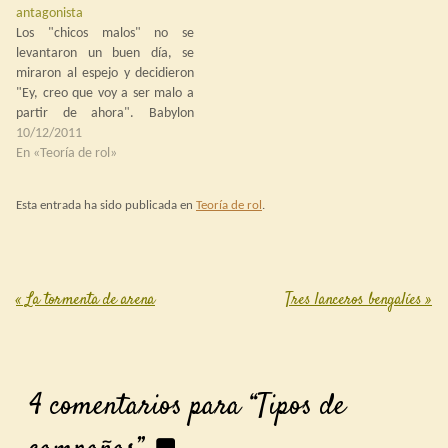
antagonista
(ésta con frecuencia muy…
Los "chicos malos" no se
levantaron un buen día, se
miraron al espejo y decidieron
"Ey, creo que voy a ser malo a
partir de ahora". Babylon
Project Decíamos ayer que
10/12/2011
nuestra trama debe girar
En «Teoría de rol»
alrededor de un conflicto. Dado
que en un conflicto
Esta entrada ha sido publicada en
Teoría de rol
.
necesitamos al menos dos
bandos y…
«
La tormenta de arena
Tres lanceros bengalíes
»
Post navigation
4 comentarios para “
Tipos de