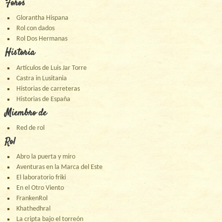
Foros
Glorantha Hispana
Rol con dados
Rol Dos Hermanas
Historia
Artículos de Luis Jar Torre
Castra in Lusitania
Historias de carreteras
Historias de España
Miembro de
Red de rol
Rol
Abro la puerta y miro
Aventuras en la Marca del Este
El laboratorio friki
En el Otro Viento
FrankenRol
Khathedhral
La cripta bajo el torreón