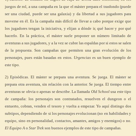
juegos de rol, a una campaña en la que el máster prepara el trasfondo (puede
ser una ciudad, puede ser una galaxia) y da libertad a sus jugadores para
moverse en él. Es la campaña más difícil de llevar a cabo porque exige que
los jugadores tengan la iniciativa, y elijan a dónde ir, qué hacer y por qué
hacerlo. En la práctica, el máster suele proponer un número limitado de
aventuras a sus jugadores, y a la vez se cubre las espaldas por si estos se salen
de la propuesta. Son campañas que permiten una gran evolución de los
personajes, pues están basadas en estos.
Urgencias
es un buen ejemplo de
este tipo.
2) Episódicas. El máster se prepara una aventura. Se juega. El máster se
prepara otra aventura, sin relación con la anterior. Se juega. El tiempo entre
aventuras se obvia o apenas se describe. La llamada
Old School
usa este tipo
de campaña: los personajes son contratados, resuelven el dungeon o el
entuerto, cobran, venden el tesoro y vuelta a empezar. Yo aquí distingo dos
subtipos, dependiendo de si los personajes evolucionan (no en habilidades y
equipo, sino en personalidad, contactos, amantes, amigos y enemigos) o no.
El Equipo A
o
Star Trek
son buenos ejemplos de este tipo de campañas.