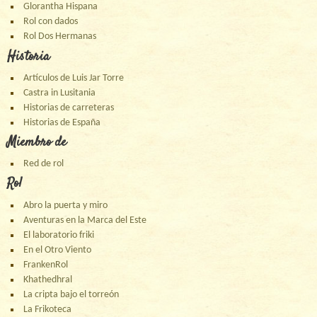
Glorantha Hispana
Rol con dados
Rol Dos Hermanas
Historia
Artículos de Luis Jar Torre
Castra in Lusitania
Historias de carreteras
Historias de España
Miembro de
Red de rol
Rol
Abro la puerta y miro
Aventuras en la Marca del Este
El laboratorio friki
En el Otro Viento
FrankenRol
Khathedhral
La cripta bajo el torreón
La Frikoteca