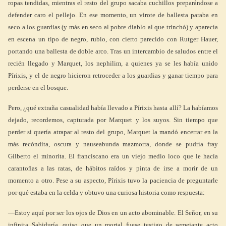
ropas tendidas, mientras el resto del grupo sacaba cuchillos preparándose a
defender caro el pellejo. En ese momento, un virote de ballesta paraba en
seco a los guardias (y más en seco al pobre diablo al que trinchó) y aparecía
en escena un tipo de negro, rubio, con cierto parecido con Rutger Hauer,
portando una ballesta de doble arco. Tras un intercambio de saludos entre el
recién llegado y Marquet, los nephilim, a quienes ya se les había unido
Pírixis, y el de negro hicieron retroceder a los guardias y ganar tiempo para
perderse en el bosque.
Pero, ¿qué extraña casualidad había llevado a Pírixis hasta allí? La habíamos
dejado, recordemos, capturada por Marquet y los suyos. Sin tiempo que
perder si quería atrapar al resto del grupo, Marquet la mandó encerrar en la
más recóndita, oscura y nauseabunda mazmorra, donde se pudría fray
Gilberto el minorita. El franciscano era un viejo medio loco que le hacía
carantoñas a las ratas, de hábitos raídos y pinta de irse a morir de un
momento a otro. Pese a su aspecto, Pírixis tuvo la paciencia de preguntarle
por qué estaba en la celda y obtuvo una curiosa historia como respuesta:
―Estoy aquí por ser los ojos de Dios en un acto abominable. El Señor, en su
infinita Sabiduría, quiso que un mortal fuese testigo de semejante acto