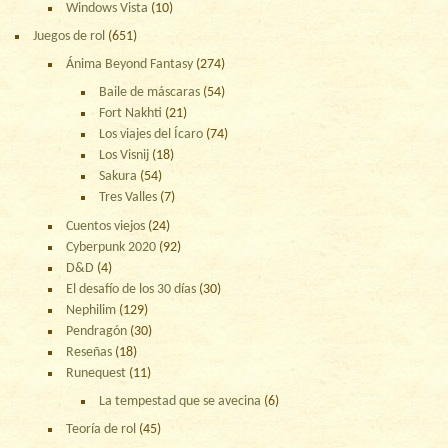
Windows Vista
(10)
Juegos de rol
(651)
Ánima Beyond Fantasy
(274)
Baile de máscaras
(54)
Fort Nakhti
(21)
Los viajes del Ícaro
(74)
Los Visnij
(18)
Sakura
(54)
Tres Valles
(7)
Cuentos viejos
(24)
Cyberpunk 2020
(92)
D&D
(4)
El desafío de los 30 días
(30)
Nephilim
(129)
Pendragón
(30)
Reseñas
(18)
Runequest
(11)
La tempestad que se avecina
(6)
Teoría de rol
(45)