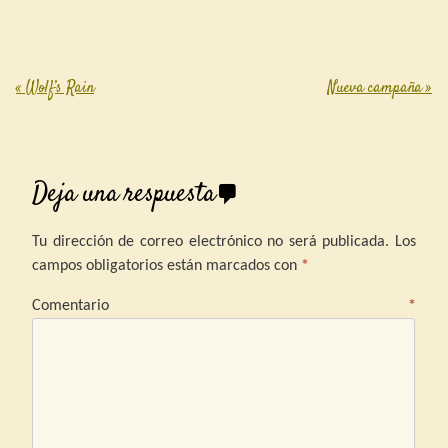
primos les perseguía. El mundo,
tan…
«
Wolf’s Rain
Nueva campaña
»
Post navigation
Deja una respuesta
Tu dirección de correo electrónico no será publicada.
Los
campos obligatorios están marcados con
*
Comentario
*