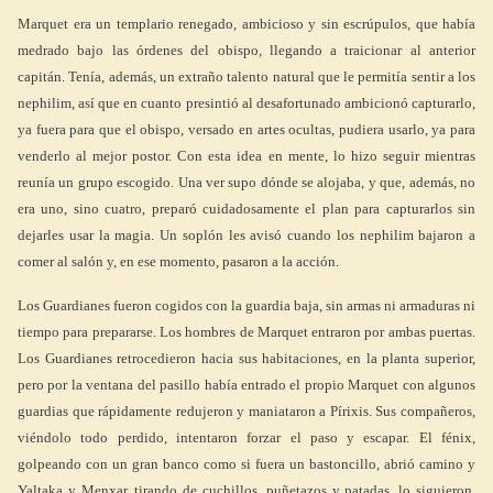
Marquet era un templario renegado, ambicioso y sin escrúpulos, que había
medrado bajo las órdenes del obispo, llegando a traicionar al anterior
capitán. Tenía, además, un extraño talento natural que le permitía sentir a los
nephilim, así que en cuanto presintió al desafortunado ambicionó capturarlo,
ya fuera para que el obispo, versado en artes ocultas, pudiera usarlo, ya para
venderlo al mejor postor. Con esta idea en mente, lo hizo seguir mientras
reunía un grupo escogido. Una ver supo dónde se alojaba, y que, además, no
era uno, sino cuatro, preparó cuidadosamente el plan para capturarlos sin
dejarles usar la magia. Un soplón les avisó cuando los nephilim bajaron a
comer al salón y, en ese momento, pasaron a la acción.
Los Guardianes fueron cogidos con la guardia baja, sin armas ni armaduras ni
tiempo para prepararse. Los hombres de Marquet entraron por ambas puertas.
Los Guardianes retrocedieron hacia sus habitaciones, en la planta superior,
pero por la ventana del pasillo había entrado el propio Marquet con algunos
guardias que rápidamente redujeron y maniataron a Pírixis. Sus compañeros,
viéndolo todo perdido, intentaron forzar el paso y escapar. El fénix,
golpeando con un gran banco como si fuera un bastoncillo, abrió camino y
Yaltaka y Menxar, tirando de cuchillos, puñetazos y patadas, lo siguieron.