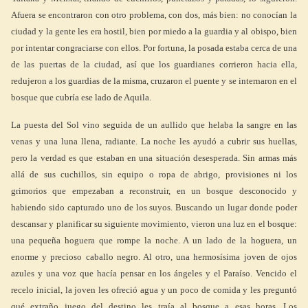
Afuera se encontraron con otro problema, con dos, más bien: no conocían la
ciudad y la gente les era hostil, bien por miedo a la guardia y al obispo, bien
por intentar congraciarse con ellos. Por fortuna, la posada estaba cerca de una
de las puertas de la ciudad, así que los guardianes corrieron hacia ella,
redujeron a los guardias de la misma, cruzaron el puente y se internaron en el
bosque que cubría ese lado de Aquila.
La puesta del Sol vino seguida de un aullido que helaba la sangre en las
venas y una luna llena, radiante. La noche les ayudó a cubrir sus huellas,
pero la verdad es que estaban en una situación desesperada. Sin armas más
allá de sus cuchillos, sin equipo o ropa de abrigo, provisiones ni los
grimorios que empezaban a reconstruir, en un bosque desconocido y
habiendo sido capturado uno de los suyos. Buscando un lugar donde poder
descansar y planificar su siguiente movimiento, vieron una luz en el bosque:
una pequeña hoguera que rompe la noche. A un lado de la hoguera, un
enorme y precioso caballo negro. Al otro, una hermosísima joven de ojos
azules y una voz que hacía pensar en los ángeles y el Paraíso. Vencido el
recelo inicial, la joven les ofreció agua y un poco de comida y les preguntó
qué extraño juego del destino les traía al bosque a esas horas. Los