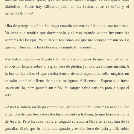
diabólico. ¡Pobre fray Gilberto, peón en las luchas entre el Señor y el
malvado Satanás!
»Iba de peregrinación a Santiago cuando me extravié durante una tormenta.
Ya creía que tendría que dormir solo y al raso cuando vi una luz entre las
sombras del bosque. Ya aullaban los lobos, así que me acerqué presuroso. Lo
que vi… Aún se me hiela la sangre cuando lo recuerdo…
»Yo había pasado por Aquila y lo había visto durante la misa: su ilustrísima,
el obispo. Estaba sobre una gran losa de piedra, junto a un enorme menhir. A
la luz de las velas vi que estaba dentro de una especie de sello mágico, un
extraño pentáculo lleno de signos malignos. Allí cerca… Espero que fuese
un cabritillo, pero parecía un niño. Su sangre había servido para dibujar el
sello.
»Asistí a toda la sacrílega ceremonia. ¡Apiádate de mí, Señor! Lo oí todo. Ese
engendro de una bruja deseaba lascivamente a Isabeau, la más hermosa dama
de Aquila. Pero Isabeau había entregado su amor a Navarre, el capitán de la
guardia. El obispo lo había averiguado y estaba loco de furia y allí, sobre