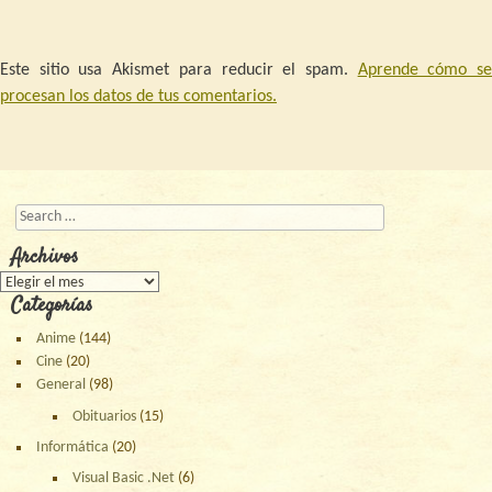
Este sitio usa Akismet para reducir el spam.
Aprende cómo s
procesan los datos de tus comentarios.
Buscar
Archivos
Archivos
Categorías
Anime
(144)
Cine
(20)
General
(98)
Obituarios
(15)
Informática
(20)
Visual Basic .Net
(6)