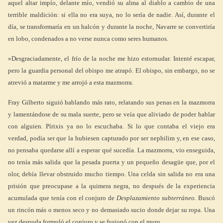
aquel altar impío, delante mío, vendió su alma al diablo a cambio de una
terrible maldición: si ella no era suya, no lo sería de nadie. Así, durante el
día, se transformaría en un halcón y durante la noche, Navarre se convertiría
en lobo, condenados a no verse nunca como seres humanos.
»Desgraciadamente, el frío de la noche me hizo estornudar. Intenté escapar,
pero la guardia personal del obispo me atrapó. El obispo, sin embargo, no se
atrevió a matarme y me arrojó a esta mazmorra.
Fray Gilberto siguió hablando más rato, relatando sus penas en la mazmorra
y lamentándose de su mala suerte, pero se veía que aliviado de poder hablar
con alguien. Pírixis ya no lo escuchaba. Si lo que contaba el viejo era
verdad, podía ser que la hubiesen capturado por ser nephilim y, en ese caso,
no pensaba quedarse allí a esperar qué sucedía. La mazmorra, vio enseguida,
no tenía más salida que la pesada puerta y un pequeño desagüe que, por el
olor, debía llevar obstruido mucho tiempo. Una celda sin salida no era una
prisión que preocupase a la quimera negra, no después de la experiencia
acumulada que tenía con el conjuro de
Desplazamiento subterráneo.
Buscó
un rincón más o menos seco y no demasiado sucio donde dejar su ropa. Una
vez desnuda formuló el conjuro y se fusionó con el muro.