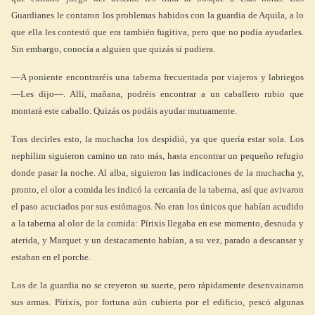
Guardianes le contaron los problemas habidos con la guardia de Aquila, a lo
que ella les contestó que era también fugitiva, pero que no podía ayudarles.
Sin embargo, conocía a alguien que quizás si pudiera.
―A poniente encontraréis una taberna frecuentada por viajeros y labriegos
―Les dijo―. Allí, mañana, podréis encontrar a un caballero rubio que
montará este caballo. Quizás os podáis ayudar mutuamente.
Tras decirles esto, la muchacha los despidió, ya que quería estar sola. Los
nephilim siguieron camino un rato más, hasta encontrar un pequeño refugio
donde pasar la noche. Al alba, siguieron las indicaciones de la muchacha y,
pronto, el olor a comida les indicó la cercanía de la taberna, así que avivaron
el paso acuciados por sus estómagos. No eran los únicos que habían acudido
a la taberna al olor de la comida: Pírixis llegaba en ese momento, desnuda y
aterida, y Marquet y un destacamento habían, a su vez, parado a descansar y
estaban en el porche.
Los de la guardia no se creyeron su suerte, pero rápidamente desenvainaron
sus armas. Pírixis, por fortuna aún cubierta por el edificio, pescó algunas