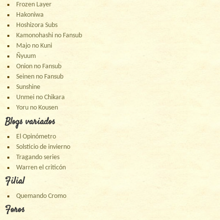
Frozen Layer
Hakoniwa
Hoshizora Subs
Kamonohashi no Fansub
Majo no Kuni
Ñyuum
Onion no Fansub
Seinen no Fansub
Sunshine
Unmei no Chikara
Yoru no Kousen
Blogs variados
El Opinómetro
Solsticio de invierno
Tragando series
Warren el criticón
Filial
Quemando Cromo
Foros