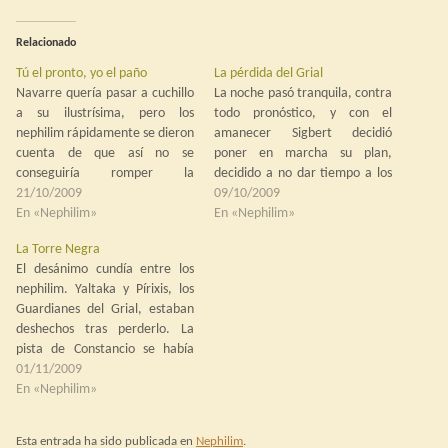
Relacionado
Tú el pronto, yo el paño
La pérdida del Grial
Navarre quería pasar a cuchillo
La noche pasó tranquila, contra
a su ilustrísima, pero los
todo pronóstico, y con el
nephilim rápidamente se dieron
amanecer Sigbert decidió
cuenta de que así no se
poner en marcha su plan,
conseguiría romper la
decidido a no dar tiempo a los
maldición. El plan que
21/10/2009
nephilim a llevar a cabo los
09/10/2009
propusieron los Guardianes era
En «Nephilim»
suyos y, al mismo tiempo,
En «Nephilim»
más audaz, casi estúpido, pero
despistarlos. La idea básica era
La Torre Negra
logró ganarse el apoyo del
dar el cambiazo y que los
El desánimo cundía entre los
caballero. Aunque fuera
Guardianes siguieran una…
nephilim. Yaltaka y Pírixis, los
porque, si fallaba, sólo sería
Guardianes del Grial, estaban
un…
deshechos tras perderlo. La
pista de Constancio se había
borrado en Aquila, donde
01/11/2009
perdieron un tiempo precioso, y
En «Nephilim»
la sensación de que Sigbert se
la había jugado como a unos
Esta entrada ha sido publicada en
Nephilim
.