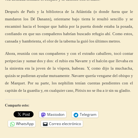
Después de París y la biblioteca de la Atlántida (o donde fuera que le
mandaron los Dé Danann), orientarse bajo tierra le resultó sencillo y se
encaminó hacia el bosque que había por la puerta donde estaba la posada,
confiando en que sus compañeros habrían buscado refugio ahí. Como estos,
cansada y hambrienta, el olor de la taberna la guió los últimos metros.
Ahora, reunida con sus compañeros y con el extraño caballero, tocó contar
peripecias y sumar dos y dos: el rubio era Navarre y el halcón que llevaba en
la siniestra era la joven de la víspera, Isabeau. Y, como dijo la muchacha,
quizás se pudieran ayudar mutuamente. Navarre quería vengarse del obispo y
de Marquet. Por su parte, los nephilim tenían cuentas pendientes con el
capitán de la guardia y, en cualquier caso, Pírixis no se iba a ir sin su gladio.
Comparte esto:
Mastodon
Telegram
WhatsApp
Correo electrónico