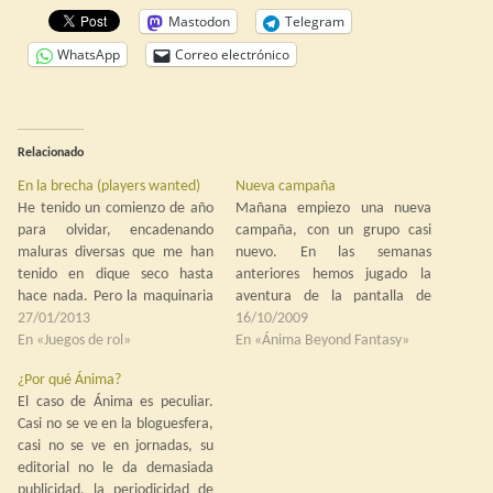
Mastodon
Telegram
WhatsApp
Correo electrónico
Relacionado
En la brecha (players wanted)
Nueva campaña
He tenido un comienzo de año
Mañana empiezo una nueva
para olvidar, encadenando
campaña, con un grupo casi
maluras diversas que me han
nuevo. En las semanas
tenido en dique seco hasta
anteriores hemos jugado la
hace nada. Pero la maquinaria
aventura de la pantalla de
está en estado funcional otra
27/01/2013
Ánima, para irnos conociendo y
16/10/2009
vez (seamos sinceros, nunca ha
En «Juegos de rol»
tal, pero ahora empieza lo
En «Ánima Beyond Fantasy»
funcionado bien del todo) y,
bueno. Llevo dos semanas
¿Por qué Ánima?
poco a poco, alcanza el
exprimiéndome la cabeza para
El caso de Ánima es peculiar.
régimen de crucero. Ahora
preparar la campaña y aún está
Casi no se ve en la bloguesfera,
toca ponerse…
en pañales. Tengo ya…
casi no se ve en jornadas, su
editorial no le da demasiada
publicidad, la periodicidad de