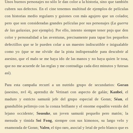
Unos buenos personajes no sólo le dan color a la historia, sino que también
cubren sus defectos. En el cine tenemos multitud de ejemplos de películas
con historias medio regulares y guiones con más agujero que un colador,
pero que son consideradas grandes películas por sus personajes (
La guerra
de las galaxias,
por ejemplo). Por ello, intento siempre tener pnjs que den
color y personalidad a las aventuras, precisamente para tapar los pequeños
defectillos que se le pueden colar a un maestro indiscutible e inigualable
como yo (que se me olvide dar la pista indispensable para descubrir al
asesino, que el malo se me haya ido de las manos y no haya quien le tosa,
que no me acuerde de las reglas y me contradiga cada diez minutos y futesas
así).
Para esta campaña recurrí a un nutrido grupo de secundarios:
Goran
(asesino, nvl 4), aprendiz de Vetinari con aspecto de galán;
Kanbei
, el
maduro y estricto samurái jefe del grupo especial de Goran;
Séan
, el
grandullón pelirrojo con la coraza brillante y el enorme espadón venido del
lejano occidente;
Sousuke
, un joven samurái pequeño pero matón; la
menuda y tímida
Soi Fong
, siempre con sus kimonos, su largo velo y
enamorada de Goran;
Valen
, el tipo raro, asocial y letal de pelo blanco que es