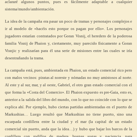
aclararé algunos puntos, pues es fácilmente adaptable a cualquier
sistema/mundo/ambientación.
La idea de la campaña era pasar un poco de tramas y personajes complejos e
ir al modelo de «hacéis esto porque os pagan por ello». Los personajes
jugadores estarían contratados por Goran Visnij, el heredero de la poderosa
familia Visnij de Phaion y, ciertamente, muy parecido físicamente a Goran
Visnjic y realizarían para él una serie de misiones entre las cuales se iría
desentrañando la trama.
La campaña está, pues, ambientada en Phaion, un estado comercial rico pero
con malos vecinos: piratas al noreste y nómadas no muy amistosos al norte.
Al este y al sur, mar, y al oeste, Gabriel, el otro gran estado comercial con el
que forma la «Costa del Comercio». El Phaion expuesto es pre-Gaia, esto es,
anterior a la salida del libro del mundo, con lo que no coincide con lo que se
explica ahí. Por ejemplo, hubo ciertas partidas ambientadas en el puerto de
Markushias… Luego resultó que Markushias no tiene puerto, sino una
escarpada cordillera entre la ciudad y el mar (la capital de un estado
comercial sin puerto, anda que la idea…) y hubo que bajar los barcos de la
cordillera con rodillos de madera, buenas sogas y paciencia, para