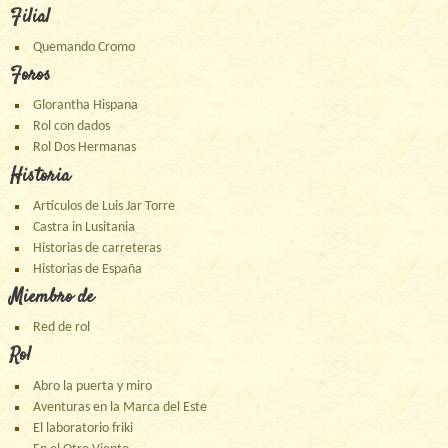
Filial
Quemando Cromo
Foros
Glorantha Hispana
Rol con dados
Rol Dos Hermanas
Historia
Artículos de Luis Jar Torre
Castra in Lusitania
Historias de carreteras
Historias de España
Miembro de
Red de rol
Rol
Abro la puerta y miro
Aventuras en la Marca del Este
El laboratorio friki