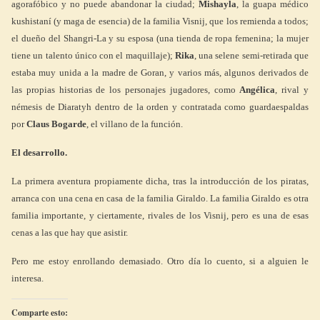
agorafóbico y no puede abandonar la ciudad;
Mishayla
, la guapa médico
kushistaní (y maga de esencia) de la familia Visnij, que los remienda a todos;
el dueño del Shangri-La y su esposa (una tienda de ropa femenina; la mujer
tiene un talento único con el maquillaje);
Rika
, una selene semi-retirada que
estaba muy unida a la madre de Goran, y varios más, algunos derivados de
las propias historias de los personajes jugadores, como
Angélica
, rival y
némesis de Diaratyh dentro de la orden y contratada como guardaespaldas
por
Claus Bogarde
, el villano de la función.
El desarrollo.
La primera aventura propiamente dicha, tras la introducción de los piratas,
arranca con una cena en casa de la familia Giraldo. La familia Giraldo es otra
familia importante, y ciertamente, rivales de los Visnij, pero es una de esas
cenas a las que hay que asistir.
Pero me estoy enrollando demasiado. Otro día lo cuento, si a alguien le
interesa.
Comparte esto: