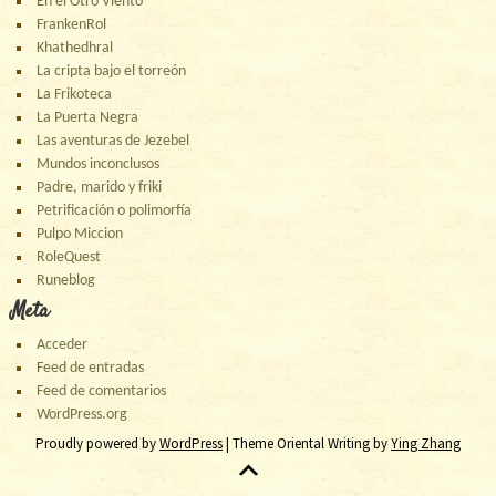
En el Otro Viento
FrankenRol
Khathedhral
La cripta bajo el torreón
La Frikoteca
La Puerta Negra
Las aventuras de Jezebel
Mundos inconclusos
Padre, marido y friki
Petrificación o polimorfía
Pulpo Miccion
RoleQuest
Runeblog
Meta
Acceder
Feed de entradas
Feed de comentarios
WordPress.org
Proudly powered by
WordPress
| Theme Oriental Writing by
Ying Zhang