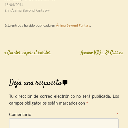
publicación es baja y, sin
15/04/2014
embargo, sus manuales se
En «Ánima Beyond Fantasy»
siguen reeditando con
regularidad y el foro oficial del
Esta entrada ha sido publicada en
Ánima Beyond Fantasy
.
juego goza, con…
«
Cuentos viejos: el traidor
Arcano VII – El Carro
»
Post navigation
Deja una respuesta
Tu dirección de correo electrónico no será publicada.
Los
campos obligatorios están marcados con
*
Comentario
*