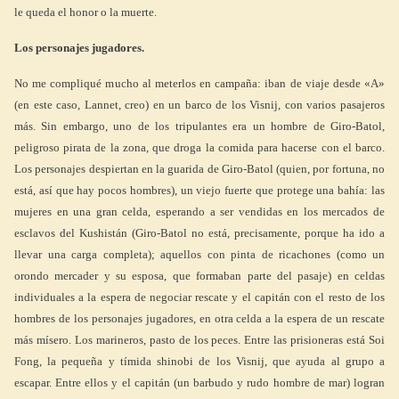
le queda el honor o la muerte.
Los personajes jugadores.
No me compliqué mucho al meterlos en campaña: iban de viaje desde «A»
(en este caso, Lannet, creo) en un barco de los Visnij, con varios pasajeros
más. Sin embargo, uno de los tripulantes era un hombre de Giro-Batol,
peligroso pirata de la zona, que droga la comida para hacerse con el barco.
Los personajes despiertan en la guarida de Giro-Batol (quien, por fortuna, no
está, así que hay pocos hombres), un viejo fuerte que protege una bahía: las
mujeres en una gran celda, esperando a ser vendidas en los mercados de
esclavos del Kushistán (Giro-Batol no está, precisamente, porque ha ido a
llevar una carga completa); aquellos con pinta de ricachones (como un
orondo mercader y su esposa, que formaban parte del pasaje) en celdas
individuales a la espera de negociar rescate y el capitán con el resto de los
hombres de los personajes jugadores, en otra celda a la espera de un rescate
más mísero. Los marineros, pasto de los peces. Entre las prisioneras está Soi
Fong, la pequeña y tímida shinobi de los Visnij, que ayuda al grupo a
escapar. Entre ellos y el capitán (un barbudo y rudo hombre de mar) logran