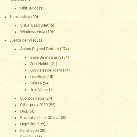
Obituarios
(15)
Informática
(20)
Visual Basic .Net
(6)
Windows Vista
(10)
Juegos de rol
(651)
Ánima Beyond Fantasy
(274)
Baile de máscaras
(54)
Fort Nakhti
(21)
Los viajes del Ícaro
(74)
Los Visnij
(18)
Sakura
(54)
Tres Valles
(7)
Cuentos viejos
(24)
Cyberpunk 2020
(92)
D&D
(4)
El desafío de los 30 días
(30)
Nephilim
(129)
Pendragón
(30)