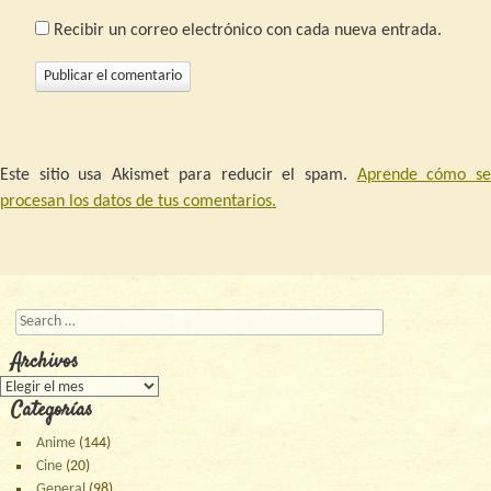
Recibir un correo electrónico con cada nueva entrada.
Este sitio usa Akismet para reducir el spam.
Aprende cómo s
procesan los datos de tus comentarios.
Buscar
Archivos
Archivos
Categorías
Anime
(144)
Cine
(20)
General
(98)