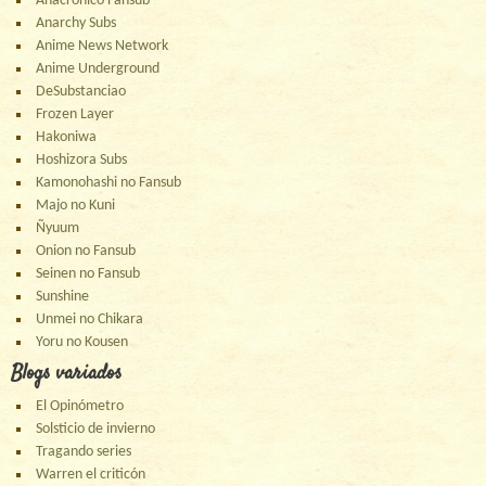
Anacrónico Fansub
Anarchy Subs
Anime News Network
Anime Underground
DeSubstanciao
Frozen Layer
Hakoniwa
Hoshizora Subs
Kamonohashi no Fansub
Majo no Kuni
Ñyuum
Onion no Fansub
Seinen no Fansub
Sunshine
Unmei no Chikara
Yoru no Kousen
Blogs variados
El Opinómetro
Solsticio de invierno
Tragando series
Warren el criticón