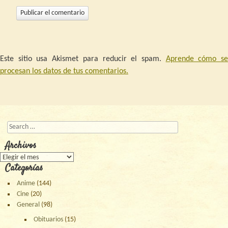
Este sitio usa Akismet para reducir el spam.
Aprende cómo s
procesan los datos de tus comentarios.
Buscar
Archivos
Archivos
Categorías
Anime
(144)
Cine
(20)
General
(98)
Obituarios
(15)