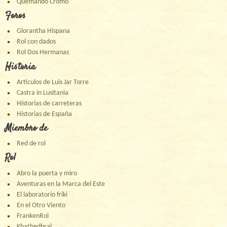
Quemando Cromo
Foros
Glorantha Hispana
Rol con dados
Rol Dos Hermanas
Historia
Artículos de Luis Jar Torre
Castra in Lusitania
Historias de carreteras
Historias de España
Miembro de
Red de rol
Rol
Abro la puerta y miro
Aventuras en la Marca del Este
El laboratorio friki
En el Otro Viento
FrankenRol
Khathedhral