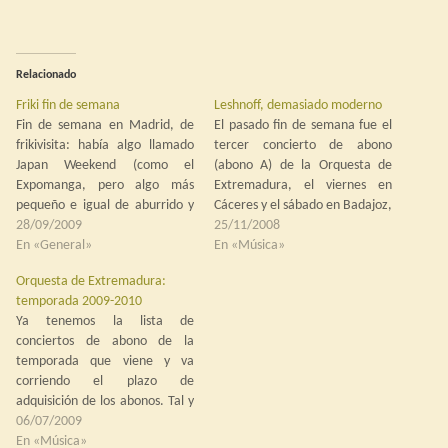
Relacionado
Friki fin de semana
Leshnoff, demasiado moderno
Fin de semana en Madrid, de
El pasado fin de semana fue el
frikivisita: había algo llamado
tercer concierto de abono
Japan Weekend (como el
(abono A) de la Orquesta de
Expomanga, pero algo más
Extremadura, el viernes en
pequeño e igual de aburrido y
Cáceres y el sábado en Badajoz,
lleno de gente) y Menxar y yo
28/09/2009
bajo la batuta de Anne
25/11/2008
nos dejamos caer por allí para
En «General»
Manson. En el programa, la
En «Música»
saquear el stand de Selecta.
Obertura trágica, Opus 81 de
Orquesta de Extremadura:
Había series a muy buen precio
Brahms, el estreno en España
temporada 2009-2010
y no…
del Concierto para…
Ya tenemos la lista de
conciertos de abono de la
temporada que viene y va
corriendo el plazo de
adquisición de los abonos. Tal y
como viene en la página de la
06/07/2009
Orquesta de Extremadura, se
En «Música»