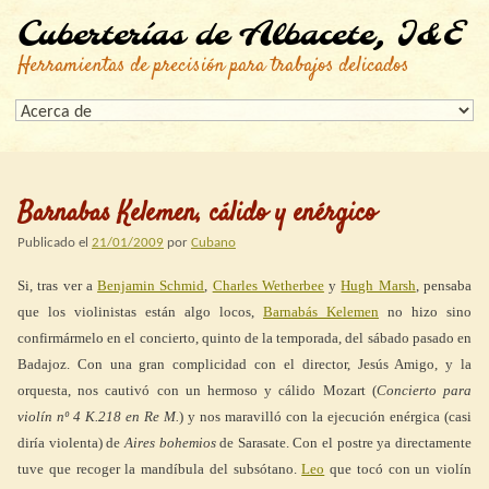
Cuberterías de Albacete, I&E
Herramientas de precisión para trabajos delicados
Barnabas Kelemen, cálido y enérgico
Publicado el
21/01/2009
por
Cubano
Si, tras ver a
Benjamin Schmid
,
Charles Wetherbee
y
Hugh Marsh
, pensaba
que los violinistas están algo locos,
Barnabás Kelemen
no hizo sino
confirmármelo en el concierto, quinto de la temporada, del sábado pasado en
Badajoz. Con una gran complicidad con el director, Jesús Amigo, y la
orquesta, nos cautivó con un hermoso y cálido Mozart (
Concierto para
violín nº 4 K.218 en Re M.
) y nos maravilló con la ejecución enérgica (casi
diría violenta) de
Aires bohemios
de Sarasate. Con el postre ya directamente
tuve que recoger la mandíbula del subsótano.
Leo
que tocó con un violín