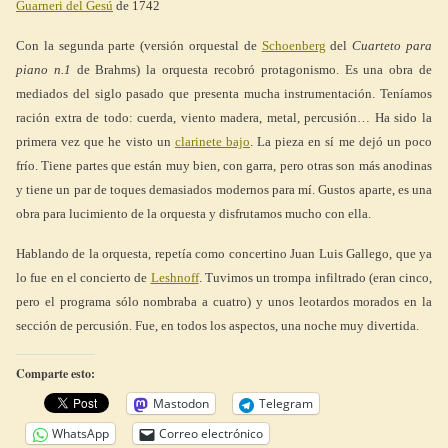
Guarneri del Gesú
de 1742
Con la segunda parte (versión orquestal de
Schoenberg
del
Cuarteto para
piano n.1
de Brahms) la orquesta recobró protagonismo. Es una obra de
mediados del siglo pasado que presenta mucha instrumentación. Teníamos
ración extra de todo: cuerda, viento madera, metal, percusión… Ha sido la
primera vez que he visto un
clarinete bajo
. La pieza en sí me dejó un poco
frío. Tiene partes que están muy bien, con garra, pero otras son más anodinas
y tiene un par de toques demasiados modernos para mí. Gustos aparte, es una
obra para lucimiento de la orquesta y disfrutamos mucho con ella.
Hablando de la orquesta, repetía como concertino Juan Luis Gallego, que ya
lo fue en el concierto de
Leshnoff
. Tuvimos un trompa infiltrado (eran cinco,
pero el programa sólo nombraba a cuatro) y unos leotardos morados en la
sección de percusión. Fue, en todos los aspectos, una noche muy divertida.
Comparte esto:
Mastodon
Telegram
WhatsApp
Correo electrónico