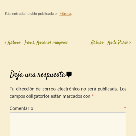
puede renovar los abonos del
16 de junio al 10 de julio para
Esta entrada ha sido publicada en
Música
.
Badajoz…
«
Arturo – París, Arcanos mayores
Arturo – Arde París
»
Post navigation
Deja una respuesta
Tu dirección de correo electrónico no será publicada.
Los
campos obligatorios están marcados con
*
Comentario
*