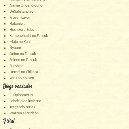
Anime Underground
DeSubstanciao
Frozen Layer
Hakoniwa
Hoshizora Subs
Kamonohashi no Fansub
Majo no Kuni
Ñyuum
Onion no Fansub
Seinen no Fansub
Sunshine
Unmei no Chikara
Yoru no Kousen
Blogs variados
El Opinómetro
Solsticio de invierno
Tragando series
Warren el criticón
Filial