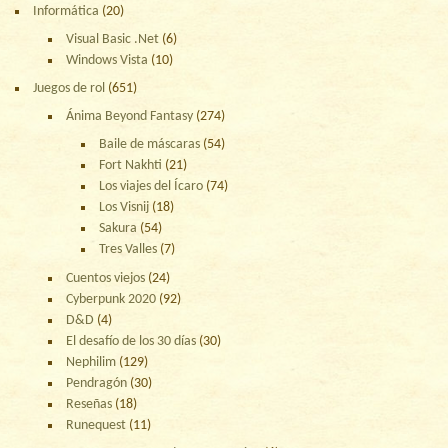
Informática
(20)
Visual Basic .Net
(6)
Windows Vista
(10)
Juegos de rol
(651)
Ánima Beyond Fantasy
(274)
Baile de máscaras
(54)
Fort Nakhti
(21)
Los viajes del Ícaro
(74)
Los Visnij
(18)
Sakura
(54)
Tres Valles
(7)
Cuentos viejos
(24)
Cyberpunk 2020
(92)
D&D
(4)
El desafío de los 30 días
(30)
Nephilim
(129)
Pendragón
(30)
Reseñas
(18)
Runequest
(11)