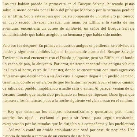
Los tres habían pasado la primavera en el Bosque Salvaje, buscando pistas
sobre la suerte corrida por el hijo del príncipe Madoc o por la hermana perdida
de sir Elffin. Sobre ésta sabían que iba en compañía de un caballero pintoresco
en cuyo escudo llevaba, clavada, una rama. Sir Elffin, a la vuelta de sus
aventuras, encontraría un correo de sir Bavid, un señor del Bosque Salvaje
comunicándole que había acogido a su hermana y que había sido madre.
Pero eso fue después. En primavera nuestros amigos se perdieron, se volvieron a
perder y siguieron perdidos bajo el impenetrable manto del Bosque Salvaje.
Tuvieron un mal encuentro con el Diablo galopante, pero sir Elffin, en el fondo
un cacho de pan, lo ahuyentó. Por error, sir Aeron encontró una antigua vía que
les llevó al norte, cerca de Leicester, donde se encontraron con unos agresivos
fantasmas que destriparon a sir Arcavius. Lograron llegar a un pueblo cercano,
Grantham, donde se enteraron de que los fantasmas patrullaban el único camino
de salida del pueblo, impidiendo a nadie salir o entrar. Al parecer venían de un
cercano túmulo que había sido profanado en busca de riquezas. Daba igual que
matasen a los fantasmas, pues a la noche siguiente volvían a estar en el camino.
—¡Hay que encontrar los cuerpos, descuartizarlos y quemarlos, pero nunca
sacarles los ojos! —exclamó al punto sir Aeron, para seguir musitando,
avergonzado por las miradas que le dirigían sus compañeros y los pueblerinos
—. Así me lo contó un druida ambulante que pasó por casa, de pequeño. Una
historia de miedo a cambio de un cuenco de estofado.