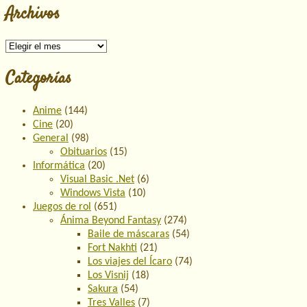
Archivos
Archivos
Categorías
Anime
(144)
Cine
(20)
General
(98)
Obituarios
(15)
Informática
(20)
Visual Basic .Net
(6)
Windows Vista
(10)
Juegos de rol
(651)
Ánima Beyond Fantasy
(274)
Baile de máscaras
(54)
Fort Nakhti
(21)
Los viajes del Ícaro
(74)
Los Visnij
(18)
Sakura
(54)
Tres Valles
(7)