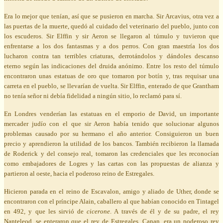
Era lo mejor que tenían, así que se pusieron en marcha. Sir Arcavius, otra vez a
las puertas de la muerte, quedó al cuidado del veterinario del pueblo, junto con
los escuderos. Sir Elffin y sir Aeron se llegaron al túmulo y tuvieron que
enfrentarse a los dos fantasmas y a dos perros. Con gran maestría los dos
lucharon contra tan terribles criaturas, derrotándolos y dándoles descanso
eterno según las indicaciones del druida anónimo. Entre los resto del túmulo
encontraron unas estatuas de oro que tomaron por botín y, tras requisar una
carreta en el pueblo, se llevarían de vuelta. Sir Elffin, enterado de que Grantham
no tenía señor ni debía fidelidad a ningún sitio, lo reclamó para sí.
En Londres venderían las estatuas en el emporio de David, un importante
mercader judío con el que sir Aeron había tenido que solucionar algunos
problemas causado por su hermano el año anterior. Consiguieron un buen
precio y aprendieron la utilidad de los bancos. También recibieron la llamada
de Roderick y del consejo real, tomaron las credenciales que les reconocían
como embajadores de Logres y las cartas con las propuestas de alianza y
partieron al oeste, hacia el poderoso reino de Estregales.
Hicieron parada en el reino de Escavalon, amigo y aliado de Uther, donde se
encontraron con el príncipe Alain, caballero al que habían conocido en Tintagel
en 492, y que les sirvió de
cicerone
. A través de él y de su padre, el rey
Nanteleod, se enteraron que el rey de Estregales, Canan, era un poderoso rey