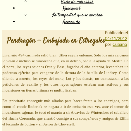
Baile de máscaras
Runequest
La tempestad que se avecina
Acerca de
Publicado el
Pendragón — Embajada en Estregales
04/11/2012
por
Cubano
En el año 494 casi nada salió bien. Uther seguía enfermo. Sólo los más cercanos
lo veían e incluso se rumoreaba que, en su delirio, pedía la ayuda de Merlin. En
el norte, los reyes sajones Octa y Eosa, fugados el año anterior, levantaban un
poderoso ejército para vengarse de la derrota de la batalla de Lindsey. Como
oliendo a muerto, los reyes del norte, Lot y los demás, no contestaban a las
peticiones de auxilio y los otros reyes sajones estaban más activos y sus
incursiones en tierras britanas se multiplicaban.
Era prioritario conseguir más aliados para hacer frente a los enemigos, pero
como el conde Roderick se negara a ir de emisario esta vez ante el temor de
incursiones sajonas, le tocó el marrón a sir Arcavius de Winterslow, el caballero
del Hacha Coronada, que arrastró consigo a sus compañeros y amigos sir Elffin
el fecundo de Sutton y sir Aeron de Cheverell.