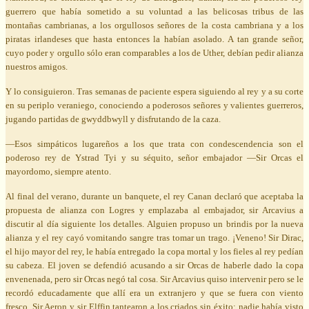
guerrero que había sometido a su voluntad a las belicosas tribus de las
montañas cambrianas, a los orgullosos señores de la costa cambriana y a los
piratas irlandeses que hasta entonces la habían asolado. A tan grande señor,
cuyo poder y orgullo sólo eran comparables a los de Uther, debían pedir alianza
nuestros amigos.
Y lo consiguieron. Tras semanas de paciente espera siguiendo al rey y a su corte
en su periplo veraniego, conociendo a poderosos señores y valientes guerreros,
jugando partidas de gwyddbwyll y disfrutando de la caza.
—Esos simpáticos lugareños a los que trata con condescendencia son el
poderoso rey de Ystrad Tyi y su séquito, señor embajador —Sir Orcas el
mayordomo, siempre atento.
Al final del verano, durante un banquete, el rey Canan declaró que aceptaba la
propuesta de alianza con Logres y emplazaba al embajador, sir Arcavius a
discutir al día siguiente los detalles. Alguien propuso un brindis por la nueva
alianza y el rey cayó vomitando sangre tras tomar un trago. ¡Veneno! Sir Dirac,
el hijo mayor del rey, le había entregado la copa mortal y los fieles al rey pedían
su cabeza. El joven se defendió acusando a sir Orcas de haberle dado la copa
envenenada, pero sir Orcas negó tal cosa. Sir Arcavius quiso intervenir pero se le
recordó educadamente que allí era un extranjero y que se fuera con viento
fresco. Sir Aeron y sir Elffin tantearon a los criados sin éxito: nadie había visto