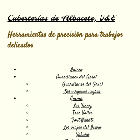
Cuberterías de Albacete, I&E
Herramientas de precisión para trabajos
delicados
Inicio
Guardianes del Grial
Guardianes del Grial
Las vírgenes negras
Ánima
Los Visnij
Tres Valles
Fort Nakhti
Los viajes del Ícaro
Sakura