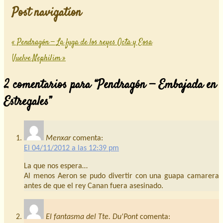
Post navigation
«
Pendragón — La fuga de los reyes Octa y Eosa
Vuelve Nephilim
»
2 comentarios para “
Pendragón — Embajada en
Estregales
”
Menxar
comenta:
El 04/11/2012 a las 12:39 pm
La que nos espera…
Al menos Aeron se pudo divertir con una guapa camarera
antes de que el rey Canan fuera asesinado.
El fantasma del Tte. Du'Pont
comenta: