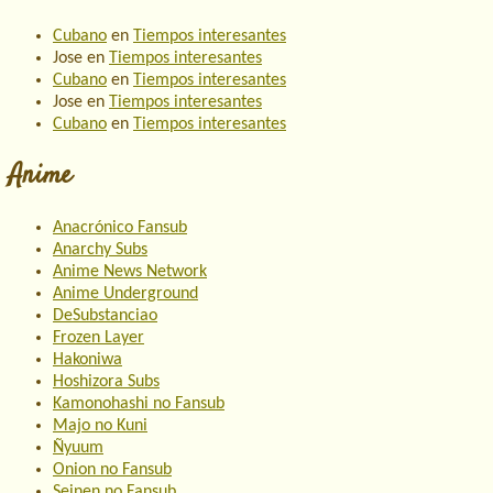
Cubano
en
Tiempos interesantes
Jose
en
Tiempos interesantes
Cubano
en
Tiempos interesantes
Jose
en
Tiempos interesantes
Cubano
en
Tiempos interesantes
Anime
Anacrónico Fansub
Anarchy Subs
Anime News Network
Anime Underground
DeSubstanciao
Frozen Layer
Hakoniwa
Hoshizora Subs
Kamonohashi no Fansub
Majo no Kuni
Ñyuum
Onion no Fansub
Seinen no Fansub