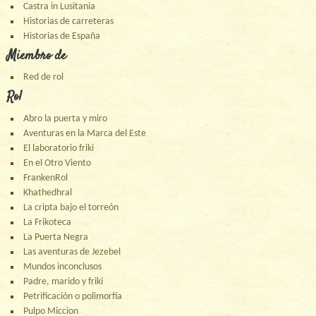
Castra in Lusitania
Historias de carreteras
Historias de España
Miembro de
Red de rol
Rol
Abro la puerta y miro
Aventuras en la Marca del Este
El laboratorio friki
En el Otro Viento
FrankenRol
Khathedhral
La cripta bajo el torreón
La Frikoteca
La Puerta Negra
Las aventuras de Jezebel
Mundos inconclusos
Padre, marido y friki
Petrificación o polimorfía
Pulpo Miccion