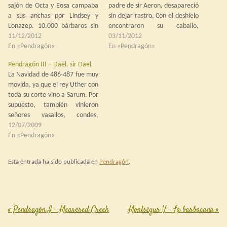
sajón de Octa y Eosa campaba
padre de sir Aeron, desapareció
a sus anchas por Lindsey y
sin dejar rastro. Con el deshielo
Lonazep. 10.000 bárbaros sin
encontraron su caballo,
nadie que le hiciera frente. Los
11/12/2012
alanceado, pero ni rastro de él.
03/11/2012
rumores apuntaban a que
En «Pendragón»
Encontraron también una lanza
En «Pendragón»
Uther estaba moribundo y el
partida y los más veteranos del
Pendragón III – Dael, sir Dael
desánimo cundía por doquier.
condado, aquellos que habían
La Navidad de 486-487 fue muy
Aquellos que habían venido
participado en la campaña
movida, ya que el rey Uther con
con…
contra…
toda su corte vino a Sarum. Por
supuesto, también vinieron
señores vasallos, condes,
duques y barones, que se
12/07/2009
unieron al habitual jaleo festivo
En «Pendragón»
navideño de Sarum. Como
resultado, los sargentos fueron
Esta entrada ha sido publicada en
Pendragón
.
enviados a los barracones de
la…
«
Pendragón I – Mearcred Creek
Montségur V – La barbacana
»
Post navigation