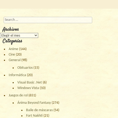
Buscar
Archivos
Archivos
Categorías
Anime
(144)
Cine
(20)
General
(98)
Obituarios
(15)
Informática
(20)
Visual Basic .Net
(6)
Windows Vista
(10)
Juegos de rol
(651)
Ánima Beyond Fantasy
(274)
Baile de máscaras
(54)
Fort Nakhti
(21)