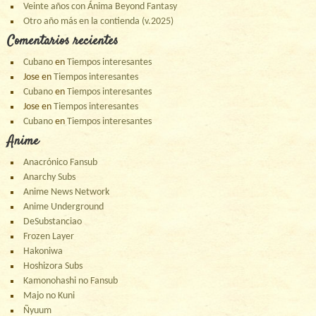
Veinte años con Ánima Beyond Fantasy
Otro año más en la contienda (v.2025)
Comentarios recientes
Cubano
en
Tiempos interesantes
Jose
en
Tiempos interesantes
Cubano
en
Tiempos interesantes
Jose
en
Tiempos interesantes
Cubano
en
Tiempos interesantes
Anime
Anacrónico Fansub
Anarchy Subs
Anime News Network
Anime Underground
DeSubstanciao
Frozen Layer
Hakoniwa
Hoshizora Subs
Kamonohashi no Fansub
Majo no Kuni
Ñyuum