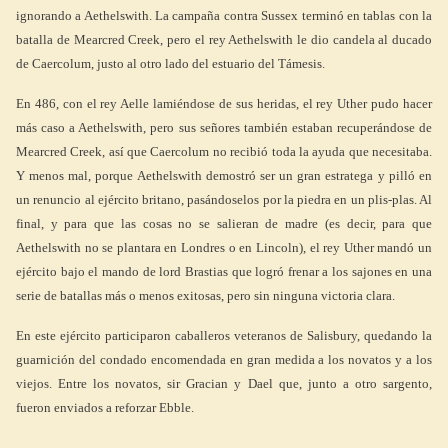
ignorando a Aethelswith. La campaña contra Sussex terminó en tablas con la
batalla de Mearcred Creek, pero el rey Aethelswith le dio candela al ducado
de Caercolum, justo al otro lado del estuario del Támesis.
En 486, con el rey Aelle lamiéndose de sus heridas, el rey Uther pudo hacer
más caso a Aethelswith, pero sus señores también estaban recuperándose de
Mearcred Creek, así que Caercolum no recibió toda la ayuda que necesitaba.
Y menos mal, porque Aethelswith demostró ser un gran estratega y pilló en
un renuncio al ejército britano, pasándoselos por la piedra en un plis-plas. Al
final, y para que las cosas no se salieran de madre (es decir, para que
Aethelswith no se plantara en Londres o en Lincoln), el rey Uther mandó un
ejército bajo el mando de lord Brastias que logró frenar a los sajones en una
serie de batallas más o menos exitosas, pero sin ninguna victoria clara.
En este ejército participaron caballeros veteranos de Salisbury, quedando la
guarnición del condado encomendada en gran medida a los novatos y a los
viejos. Entre los novatos, sir Gracian y Dael que, junto a otro sargento,
fueron enviados a reforzar Ebble.