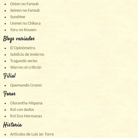
Onion no Fansub
Seinen no Fansub
Sunshine
Unmei no Chikara
Yoru no Kousen
Blogs variados
El Opinómetro
Solsticio de invierno
Tragando series
Warren el criticón
Filial
Quemando Cromo
Foros
Glorantha Hispana
Rol con dados
Rol Dos Hermanas
Historia
Artículos de Luis Jar Torre