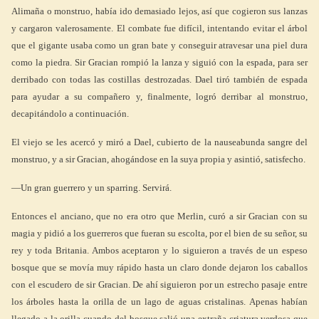
Alimaña o monstruo, había ido demasiado lejos, así que cogieron sus lanzas
y cargaron valerosamente. El combate fue difícil, intentando evitar el árbol
que el gigante usaba como un gran bate y conseguir atravesar una piel dura
como la piedra. Sir Gracian rompió la lanza y siguió con la espada, para ser
derribado con todas las costillas destrozadas. Dael tiró también de espada
para ayudar a su compañero y, finalmente, logró derribar al monstruo,
decapitándolo a continuación.
El viejo se les acercó y miró a Dael, cubierto de la nauseabunda sangre del
monstruo, y a sir Gracian, ahogándose en la suya propia y asintió, satisfecho.
—Un gran guerrero y un sparring. Servirá.
Entonces el anciano, que no era otro que Merlin, curó a sir Gracian con su
magia y pidió a los guerreros que fueran su escolta, por el bien de su señor, su
rey y toda Britania. Ambos aceptaron y lo siguieron a través de un espeso
bosque que se movía muy rápido hasta un claro donde dejaron los caballos
con el escudero de sir Gracian. De ahí siguieron por un estrecho pasaje entre
los árboles hasta la orilla de un lago de aguas cristalinas. Apenas habían
llegado a la orilla cuando del bosque salió una extraña criatura verdosa que