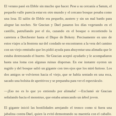
El verano pasó en Ebble sin mucho que hacer. Pese a su cercanía a Sarum, el
pequeño valle parecía estar en otro mundo y el cercano bosque pesaba como
una losa. El salón de Ebble era pequeño, austero y sin un mal bardo para
alegrar las noches. Sir Gracian y Dael pasaron los días vegetando en el
castillo, patrullando por el río, cazando en el bosque o recorriendo la
carretera a Dorchester hasta el Dique de Bokery. Precisamente en uno de
estos viajes a la frontera sur del condado se encontraron a la vera del camino
con un viejo ermitaño que les pidió ayuda para ahuyentar una alimaña que le
estaba destrozando el huerto. Sir Gracian aceptó ayudarlo y le acompañaron
hasta una loma con algunas ruinas dispersas. En ese instante oyeron un
rugido y del bosque salió un gigante con tres ojos que los miró furioso. Los
dos amigos se volvieron hacia el viejo, que se había sentado en una roca,
sacado una bolsita de aperitivos y se preparaba para ver el espectáculo.
—¡Eso no es lo que yo entiendo por alimaña! —Exclamó sir Gracian
señalando hacia el monstruo, que estaba arrancando un árbol joven.
El gigante inició las hostilidades arrojando el tronco como si fuera una
jabalina contra Dael, quien la evitó demostrando su maestría con el caballo.