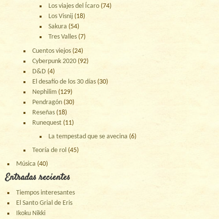
Los viajes del Ícaro
(74)
Los Visnij
(18)
Sakura
(54)
Tres Valles
(7)
Cuentos viejos
(24)
Cyberpunk 2020
(92)
D&D
(4)
El desafío de los 30 días
(30)
Nephilim
(129)
Pendragón
(30)
Reseñas
(18)
Runequest
(11)
La tempestad que se avecina
(6)
Teoría de rol
(45)
Música
(40)
Entradas recientes
Tiempos interesantes
El Santo Grial de Eris
Ikoku Nikki