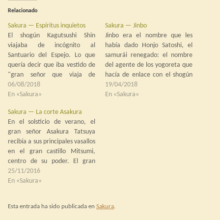
Relacionado
Sakura — Espíritus inquietos
Sakura — Jinbo
El shogún Kagutsushi Shin
Jinbo era el nombre que les
viajaba de incógnito al
había dado Honjo Satoshi, el
Santuario del Espejo. Lo que
samurái renegado: el nombre
quería decir que iba vestido de
del agente de los yogoreta que
"gran señor que viaja de
hacía de enlace con el shogún
incógnito" y esto le permitía ir
06/08/2018
oscuro y los cuatro shugenjas
19/04/2018
con una reducida escolta, por
En «Sakura»
del grupo de Kamyu Arata.
En «Sakura»
veredas apartadas y evitando
También era el nombre a quien
Sakura — La corte Asakura
farragosas sesiones de
Saburo, el archivero traidor,
En el solsticio de verano, el
reverencias, intercambio de
rendía cuentas. Y…
gran señor Asakura Tatsuya
presentes, ceremonias del té
recibía a sus principales vasallos
y…
en el gran castillo Mitsumi,
centro de su poder. El gran
señor Tatusya tenía seis años y
25/11/2016
quien mandaba era la regente,
En «Sakura»
su tía Katsumi, hermana de su
fallecido padre, pero eso no
Esta entrada ha sido publicada en
Sakura
.
cambiaba las…