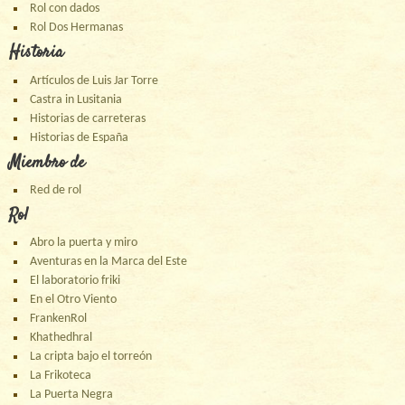
Rol con dados
Rol Dos Hermanas
Historia
Artículos de Luis Jar Torre
Castra in Lusitania
Historias de carreteras
Historias de España
Miembro de
Red de rol
Rol
Abro la puerta y miro
Aventuras en la Marca del Este
El laboratorio friki
En el Otro Viento
FrankenRol
Khathedhral
La cripta bajo el torreón
La Frikoteca
La Puerta Negra