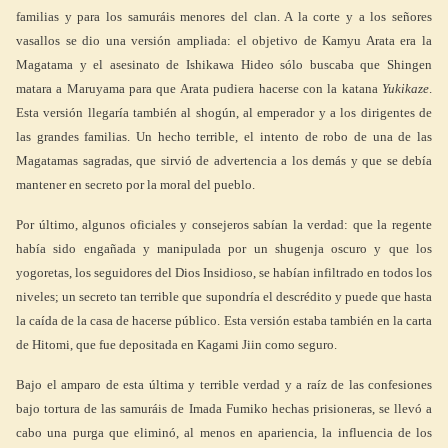
familias y para los samuráis menores del clan. A la corte y a los señores
vasallos se dio una versión ampliada: el objetivo de Kamyu Arata era la
Magatama y el asesinato de Ishikawa Hideo sólo buscaba que Shingen
matara a Maruyama para que Arata pudiera hacerse con la katana
Yukikaze
.
Esta versión llegaría también al shogún, al emperador y a los dirigentes de
las grandes familias. Un hecho terrible, el intento de robo de una de las
Magatamas sagradas, que sirvió de advertencia a los demás y que se debía
mantener en secreto por la moral del pueblo.
Por último, algunos oficiales y consejeros sabían la verdad: que la regente
había sido engañada y manipulada por un shugenja oscuro y que los
yogoretas, los seguidores del Dios Insidioso, se habían infiltrado en todos los
niveles; un secreto tan terrible que supondría el descrédito y puede que hasta
la caída de la casa de hacerse público. Esta versión estaba también en la carta
de Hitomi, que fue depositada en Kagami Jiin como seguro.
Bajo el amparo de esta última y terrible verdad y a raíz de las confesiones
bajo tortura de las samuráis de Imada Fumiko hechas prisioneras, se llevó a
cabo una purga que eliminó, al menos en apariencia, la influencia de los