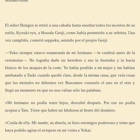
Minako-hime.
El señor Shingen se retiró a una cabaña hasta enseñar todos los secretos de su
estilo, Kyouki-ryu, a Hosoda Genji, como había prometido a su sobrina. Una
vez cumplido, cometió seppuku, asistido por el propio Genji.
—Yuko siempre estuvo enamorada de mi hermano —le confesó antes de la
ceremonia—. No lograba darle un heredero y eso la frustraba y la hacía
blanco de los ataques de la corte. Yo había perdido a mi mujer y me habían
arrebatado a Tsuki cuando quedó claro, desde la misma cuna, que veía cosas
que los mortales no debemos ver. Buscamos consuelo el uno en el otro y
llegó un momento en que no nos valían sólo las palabras.
»Mi hermano no podía tener hijos, descubrí después. Por eso no podía
aceptar a Taro. Tiene que haber un Ishikawa al frente del dominio.
»Cuida de ella. Mi madre, su abuela, se hizo enemigos poderosos y temo que
haya podido agitar el avispero en mi visita a Yokai.