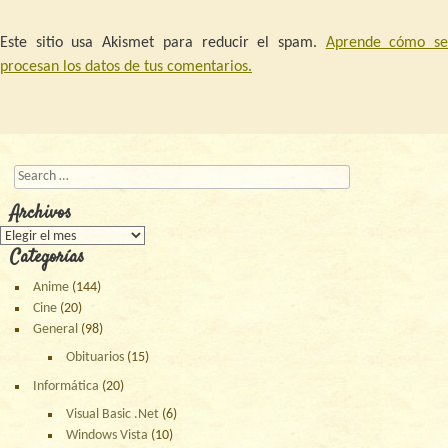
Este sitio usa Akismet para reducir el spam.
Aprende cómo s
procesan los datos de tus comentarios.
Buscar
Archivos
Archivos
Categorías
Anime
(144)
Cine
(20)
General
(98)
Obituarios
(15)
Informática
(20)
Visual Basic .Net
(6)
Windows Vista
(10)