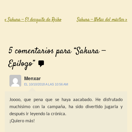
«
Sakura — El desquite de Reiko
Sakura — Notas del máster
»
Post navigation
5 comentarios para “
Sakura —
Epílogo
”
Menxar
EL 10/10/2018 A LAS 10:56 AM
Joooo, que pena que se haya aacabado. He disfrutado
muchísimo con la campaña, ha sido divertido jugarla y
después ir leyendo la crónica.
¡Quiero más!