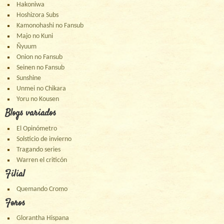
Hakoniwa
Hoshizora Subs
Kamonohashi no Fansub
Majo no Kuni
Ñyuum
Onion no Fansub
Seinen no Fansub
Sunshine
Unmei no Chikara
Yoru no Kousen
Blogs variados
El Opinómetro
Solsticio de invierno
Tragando series
Warren el criticón
Filial
Quemando Cromo
Foros
Glorantha Hispana