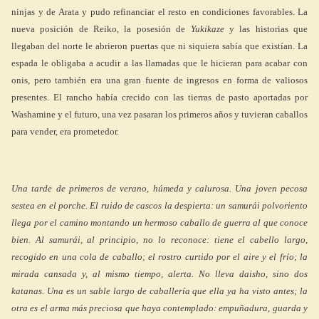
ninjas y de Arata y pudo refinanciar el resto en condiciones favorables. La
nueva posición de Reiko, la posesión de
Yukikaze
y las historias que
llegaban del norte le abrieron puertas que ni siquiera sabía que existían. La
espada le obligaba a acudir a las llamadas que le hicieran para acabar con
onis, pero también era una gran fuente de ingresos en forma de valiosos
presentes. El rancho había crecido con las tierras de pasto aportadas por
Washamine y el futuro, una vez pasaran los primeros años y tuvieran caballos
para vender, era prometedor.
Una tarde de primeros de verano, húmeda y calurosa. Una joven pecosa
sestea en el porche. El ruido de cascos la despierta: un samurái polvoriento
llega por el camino montando un hermoso caballo de guerra al que conoce
bien. Al samurái, al principio, no lo reconoce: tiene el cabello largo,
recogido en una cola de caballo; el rostro curtido por el aire y el frío; la
mirada cansada y, al mismo tiempo, alerta. No lleva daisho, sino dos
katanas. Una es un sable largo de caballería que ella ya ha visto antes; la
otra es el arma más preciosa que haya contemplado: empuñadura, guarda y