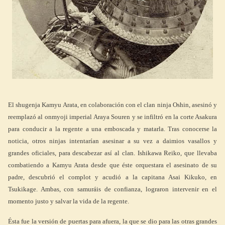
El shugenja Kamyu Arata, en colaboración con el clan ninja Oshin, asesinó y
reemplazó al onmyoji imperial Araya Souren y se infiltró en la corte Asakura
para conducir a la regente a una emboscada y matarla. Tras conocerse la
noticia, otros ninjas intentarían asesinar a su vez a daimios vasallos y
grandes oficiales, para descabezar así al clan. Ishikawa Reiko, que llevaba
combatiendo a Kamyu Arata desde que éste orquestara el asesinato de su
padre, descubrió el complot y acudió a la capitana Asai Kikuko, en
Tsukikage. Ambas, con samuráis de confianza, lograron intervenir en el
momento justo y salvar la vida de la regente.
Ésta fue la versión de puertas para afuera, la que se dio para las otras grandes