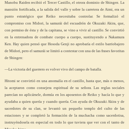
Manobu Raiden recibió el Tercer Castillo, el otrora dominio de Shingen. La
mansión fortificada, a la salida del valle y sobre la carretera de Aimi, era un
punto estratégico que Reiko necesitaba controlar. Se formalizó el
compromiso con Midori, la samurái del escuadrón de Okuzaki Akira, que,
con permiso de ésta y de la capitana, se vino a vivir al castillo. Se convirtió
en la entrenadora de combate cuerpo a cuerpo, sustituyendo a Nakamura
Ken. Hay quien pensó que Hosoda Genji no aprobaría el estilo barriobajero
de Midori, pero el samurái se limitó a contestar con una de las frases favoritas
de Shingen:
—La victoria del guerrero es volver vivo del campo de batalla.
Hitomi se convirtió en una anomalía en el castillo, hasta que, más o menos,
la aceptaron como consejera espiritual de su señora. Las reglas sociales
parecían no aplicársele, dormía en los aposentos de Reiko y hacía lo que y
ayudaba a quien quería y cuando quería. Con ayuda de Okuzaki Akira y de
sacerdotes de su clan, se levantó un pequeño templo del culto de las
estaciones y se completó la formación de la muchacha como sacerdotisa,
instruyéndosela en especial en todo lo que tuviera que ver con el tanto de