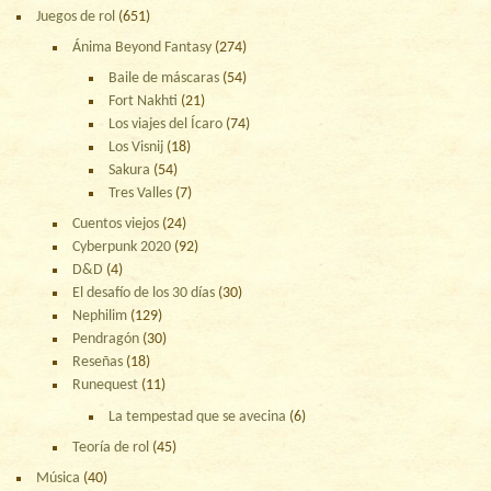
Juegos de rol
(651)
Ánima Beyond Fantasy
(274)
Baile de máscaras
(54)
Fort Nakhti
(21)
Los viajes del Ícaro
(74)
Los Visnij
(18)
Sakura
(54)
Tres Valles
(7)
Cuentos viejos
(24)
Cyberpunk 2020
(92)
D&D
(4)
El desafío de los 30 días
(30)
Nephilim
(129)
Pendragón
(30)
Reseñas
(18)
Runequest
(11)
La tempestad que se avecina
(6)
Teoría de rol
(45)
Música
(40)