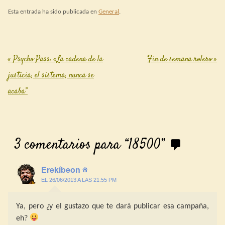
fabricación en tiempo real,…
Esta entrada ha sido publicada en
General
.
«
Psycho Pass: «La cadena de la
Fin de semana rolero
»
Post navigation
justicia, el sistema, nunca se
acaba”
3 comentarios para “
18500
”
Erekíbeon
EL 26/06/2013 A LAS 21:55 PM
Ya, pero ¿y el gustazo que te dará publicar esa campaña,
eh?