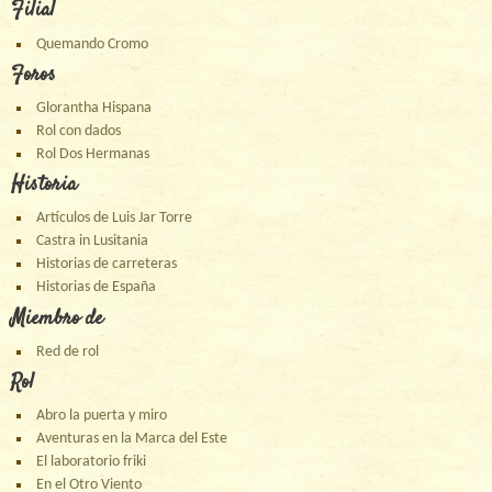
Filial
Quemando Cromo
Foros
Glorantha Hispana
Rol con dados
Rol Dos Hermanas
Historia
Artículos de Luis Jar Torre
Castra in Lusitania
Historias de carreteras
Historias de España
Miembro de
Red de rol
Rol
Abro la puerta y miro
Aventuras en la Marca del Este
El laboratorio friki
En el Otro Viento