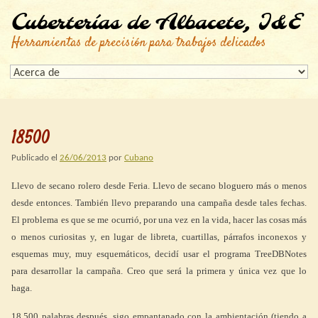
Cuberterías de Albacete, I&E
Herramientas de precisión para trabajos delicados
18500
Publicado el
26/06/2013
por
Cubano
Llevo de secano rolero desde Feria. Llevo de secano bloguero más o menos
desde entonces. También llevo preparando una campaña desde tales fechas.
El problema es que se me ocurrió, por una vez en la vida, hacer las cosas más
o menos curiositas y, en lugar de libreta, cuartillas, párrafos inconexos y
esquemas muy, muy esquemáticos, decidí usar el programa TreeDBNotes
para desarrollar la campaña. Creo que será la primera y única vez que lo
haga.
18.500 palabras después, sigo empantanado con la ambientación (tiendo a