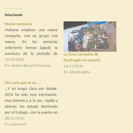
Relacionado
Nueva campaña
Mañana empiezo una nueva
campaña, con un grupo casi
nuevo. En las semanas
anteriores hemos jugado la
aventura de la pantalla de
La Gran Campaña de
Ánima, para irnos conociendo y
16/10/2009
Pendragón en español
tal, pero ahora empieza lo
En «Ánima Beyond Fantasy»
14/11/2016
bueno. Llevo dos semanas
En «Pendragón»
exprimiéndome la cabeza para
Otro año que se va…
preparar la campaña y aún está
…Y no tengo claro por dónde.
en pañales. Tengo ya…
2014 ha sido muy estresante,
muy intenso y, a la vez, rápido y
eterno. Ha estado dominado
por el trabajo, con la puesta en
marcha del almacén y las líneas
28/12/2014
de Sevilla y, con ello, del
En «General»
movimiento de mercancías y