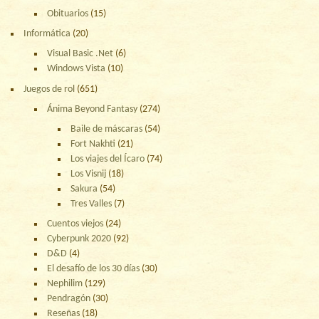
Obituarios
(15)
Informática
(20)
Visual Basic .Net
(6)
Windows Vista
(10)
Juegos de rol
(651)
Ánima Beyond Fantasy
(274)
Baile de máscaras
(54)
Fort Nakhti
(21)
Los viajes del Ícaro
(74)
Los Visnij
(18)
Sakura
(54)
Tres Valles
(7)
Cuentos viejos
(24)
Cyberpunk 2020
(92)
D&D
(4)
El desafío de los 30 días
(30)
Nephilim
(129)
Pendragón
(30)
Reseñas
(18)