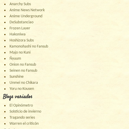
Anarchy Subs
Anime News Network
Anime Underground
DeSubstanciao
Frozen Layer
Hakoniwa
Hoshizora Subs
Kamonohashi no Fansub
Majo no Kuni
Ñyuum
Onion no Fansub
Seinen no Fansub
Sunshine
Unmei no Chikara
Yoru no Kousen
Blogs variados
El Opinómetro
Solsticio de invierno
Tragando series
Warren el criticón