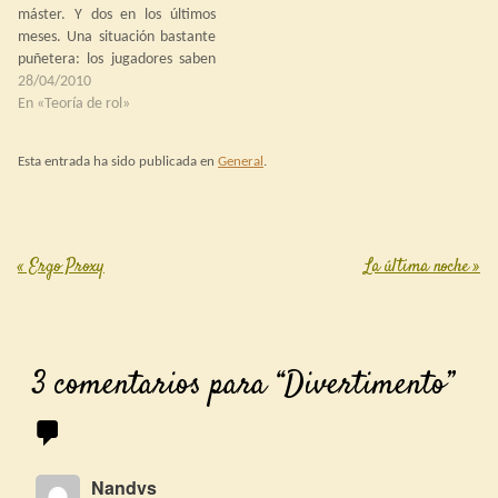
máster. Y dos en los últimos
meses. Una situación bastante
puñetera: los jugadores saben
lo que tienen que hacer pero no
28/04/2010
hacen nada. Y lo peor es que
En «Teoría de rol»
son escenarios relativamente
simples, enfocados a un poco
Esta entrada ha sido publicada en
General
.
de planificación…
«
Ergo Proxy
La última noche
»
Post navigation
3 comentarios para “
Divertimento
”
Nandvs