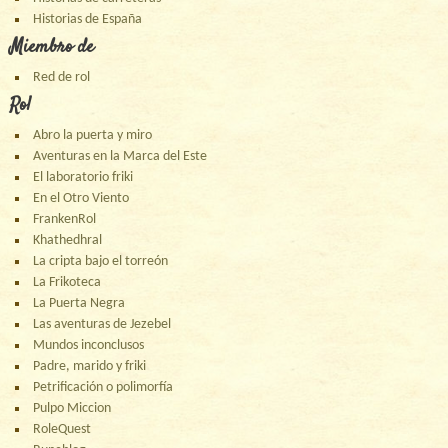
Historias de España
Miembro de
Red de rol
Rol
Abro la puerta y miro
Aventuras en la Marca del Este
El laboratorio friki
En el Otro Viento
FrankenRol
Khathedhral
La cripta bajo el torreón
La Frikoteca
La Puerta Negra
Las aventuras de Jezebel
Mundos inconclusos
Padre, marido y friki
Petrificación o polimorfía
Pulpo Miccion
RoleQuest