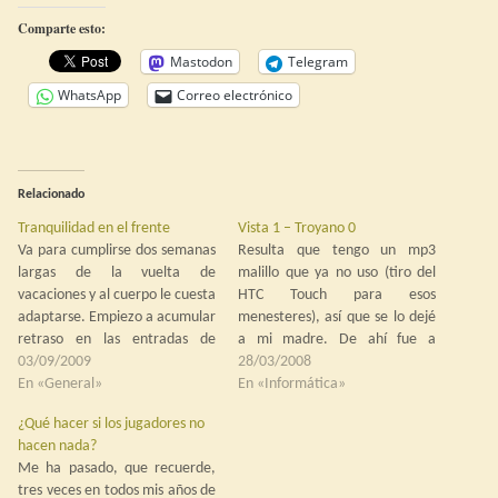
Comparte esto:
Mastodon
Telegram
WhatsApp
Correo electrónico
Relacionado
Tranquilidad en el frente
Vista 1 – Troyano 0
Va para cumplirse dos semanas
Resulta que tengo un mp3
largas de la vuelta de
malillo que ya no uso (tiro del
vacaciones y al cuerpo le cuesta
HTC Touch para esos
adaptarse. Empiezo a acumular
menesteres), así que se lo dejé
retraso en las entradas de
a mi madre. De ahí fue a
Nephilim (todavía tengo que
03/09/2009
Warren (no Sánchez, sino
28/03/2008
terminar la organización y
En «General»
Keffer). En algún momento se
En «Informática»
situación del Emperador,
conectó a otro ordenador
¿Qué hacer si los jugadores no
necesario antes de narrar cómo
aparte de los de casa y se
hacen nada?
los Guardianes llegaron a
infectó…
Me ha pasado, que recuerde,
Génova y la que liaron…
tres veces en todos mis años de