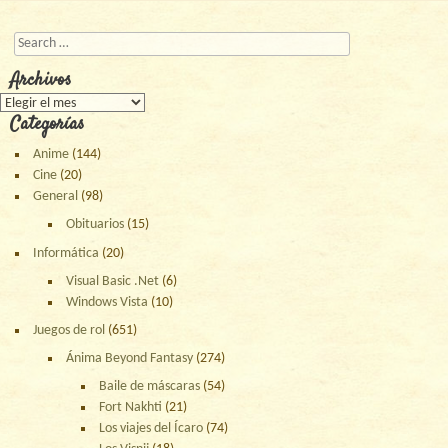
Buscar
Archivos
Archivos
Categorías
Anime
(144)
Cine
(20)
General
(98)
Obituarios
(15)
Informática
(20)
Visual Basic .Net
(6)
Windows Vista
(10)
Juegos de rol
(651)
Ánima Beyond Fantasy
(274)
Baile de máscaras
(54)
Fort Nakhti
(21)
Los viajes del Ícaro
(74)