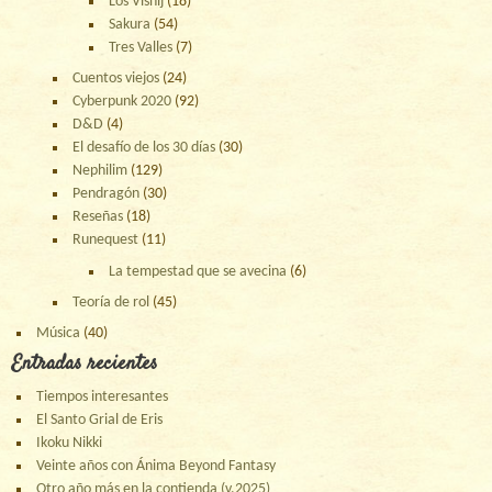
Los Visnij
(18)
Sakura
(54)
Tres Valles
(7)
Cuentos viejos
(24)
Cyberpunk 2020
(92)
D&D
(4)
El desafío de los 30 días
(30)
Nephilim
(129)
Pendragón
(30)
Reseñas
(18)
Runequest
(11)
La tempestad que se avecina
(6)
Teoría de rol
(45)
Música
(40)
Entradas recientes
Tiempos interesantes
El Santo Grial de Eris
Ikoku Nikki
Veinte años con Ánima Beyond Fantasy
Otro año más en la contienda (v.2025)