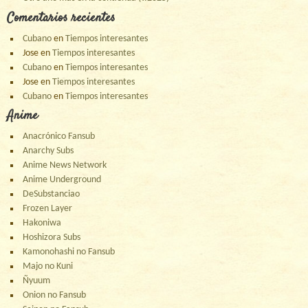
Comentarios recientes
Cubano
en
Tiempos interesantes
Jose
en
Tiempos interesantes
Cubano
en
Tiempos interesantes
Jose
en
Tiempos interesantes
Cubano
en
Tiempos interesantes
Anime
Anacrónico Fansub
Anarchy Subs
Anime News Network
Anime Underground
DeSubstanciao
Frozen Layer
Hakoniwa
Hoshizora Subs
Kamonohashi no Fansub
Majo no Kuni
Ñyuum
Onion no Fansub