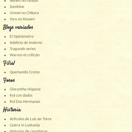
Seinen no Fansub
Sunshine
Unmei no Chikara
Yoru no Kousen
Blogs variados
El Opinómetro
Solsticio de invierno
Tragando series
Warren el criticón
Filial
Quemando Cromo
Foros
Glorantha Hispana
Rol con dados
Rol Dos Hermanas
Historia
Artículos de Luis Jar Torre
Castra in Lusitania
Historias de carreteras