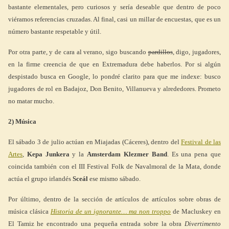
bastante elementales, pero curiosos y sería deseable que dentro de poco
viéramos referencias cruzadas. Al final, casi un millar de encuestas, que es un
número bastante respetable y útil.
Por otra parte, y de cara al verano, sigo buscando
pardillos
, digo, jugadores,
en la firme creencia de que en Extremadura debe haberlos. Por si algún
despistado busca en Google, lo pondré clarito para que me indexe: busco
jugadores de rol en Badajoz, Don Benito, Villanueva y alrededores. Prometo
no matar mucho.
2) Música
El sábado 3 de julio actúan en Miajadas (Cáceres), dentro del
Festival de las
Artes
,
Kepa Junkera
y la
Amsterdam Klezmer Band
. Es una pena que
coincida también con el III Festival Folk de Navalmoral de la Mata, donde
actúa el grupo irlandés
Sceál
ese mismo sábado.
Por último, dentro de la sección de artículos de artículos sobre obras de
música clásica
Historia de un ignorante… ma non troppo
de Macluskey en
El Tamiz he encontrado una pequeña entrada sobre la obra
Divertimento