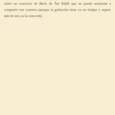
sobre un concierto de Bach
, de Ǻsè Rêjĕh que no puedo resistirme a
compartir con vosotros (aunque la grabación tiene ya un tiempo y seguro
más de uno ya la conocerá).