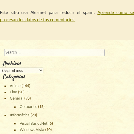
Este sitio usa Akismet para reducir el spam.
Aprende cómo s
procesan los datos de tus comentarios.
Buscar
Archivos
Archivos
Categorías
Anime
(144)
Cine
(20)
General
(98)
Obituarios
(15)
Informática
(20)
Visual Basic .Net
(6)
Windows Vista
(10)