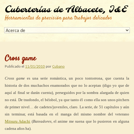
Cuberterías de Albacete, I&E
Herramientas de precisión para trabajos delicados
Cross game
Publicado el
11/01/2010
por
Cubano
Cross game
es una serie romántica, un poco tontorrona, que cuenta la
historia de dos muchachos enamorados que no lo aceptan (digo yo que de
aquí al final se darán cuenta), perseguidos por la sombra alargada de quien
no está. De trasfondo, el béisbol, ya que tanto él como ella son unos pitchers
de primer nivel… de cadetes/juveniles, claro. La serie, de 51 capítulos y aún
sin terminar, está basada en el manga del mismo nombre del veterano
Mitsuru Adachi
(
Bateadores,
el anime me suena que lo pusieron en alguna
cadena años ha).