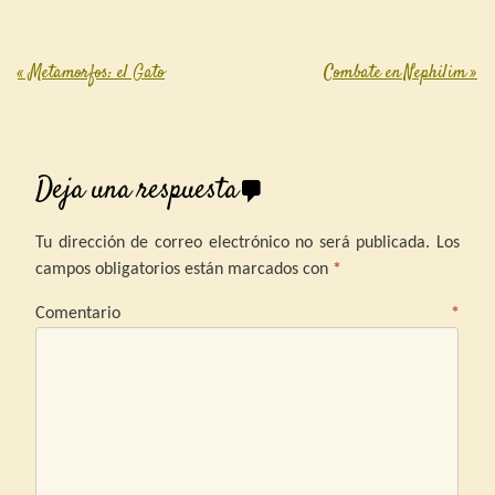
«
Metamorfos: el Gato
Combate en Nephilim
»
Post navigation
Deja una respuesta
Tu dirección de correo electrónico no será publicada.
Los
campos obligatorios están marcados con
*
Comentario
*