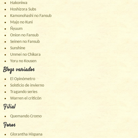
Hakoniwa
Hoshizora Subs
Kamonohashi no Fansub
Majo no Kuni
Ñyuum
Onion no Fansub
Seinen no Fansub
Sunshine
Unmei no Chikara
Yoru no Kousen
Blogs variados
El Opinómetro
Solsticio de invierno
Tragando series
Warren el criticón
Filial
Quemando Cromo
Foros
Glorantha Hispana