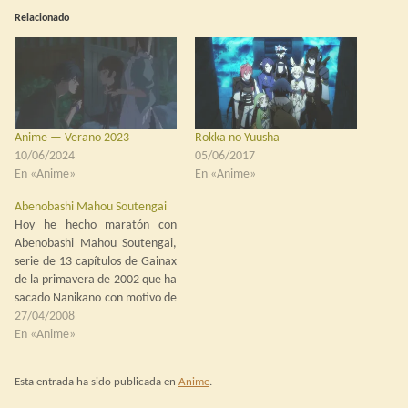
Relacionado
Anime — Verano 2023
Rokka no Yuusha
10/06/2024
05/06/2017
En «Anime»
En «Anime»
Abenobashi Mahou Soutengai
Hoy he hecho maratón con
Abenobashi Mahou Soutengai,
serie de 13 capítulos de Gainax
de la primavera de 2002 que ha
sacado Nanikano con motivo de
su cuarto aniversario. La serie
27/04/2008
es un dramón… bueno, no, la
En «Anime»
serie es una ida de olla de
proporciones colosales donde
Esta entrada ha sido publicada en
Anime
.
los dos chavales…