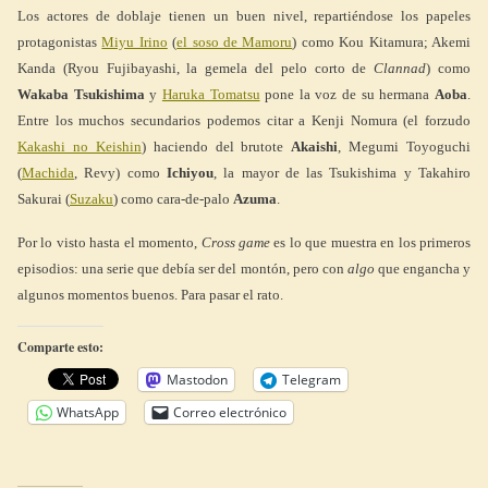
Los actores de doblaje tienen un buen nivel, repartiéndose los papeles
protagonistas
Miyu Irino
(
el soso de Mamoru
) como Kou Kitamura; Akemi
Kanda (Ryou Fujibayashi, la gemela del pelo corto de
Clannad
) como
Wakaba Tsukishima
y
Haruka Tomatsu
pone la voz de su hermana
Aoba
.
Entre los muchos secundarios podemos citar a Kenji Nomura (el forzudo
Kakashi no Keishin
) haciendo del brutote
Akaishi
, Megumi Toyoguchi
(
Machida
, Revy) como
Ichiyou
, la mayor de las Tsukishima y Takahiro
Sakurai (
Suzaku
) como cara-de-palo
Azuma
.
Por lo visto hasta el momento,
Cross game
es lo que muestra en los primeros
episodios: una serie que debía ser del montón, pero con
algo
que engancha y
algunos momentos buenos. Para pasar el rato.
Comparte esto:
Mastodon
Telegram
WhatsApp
Correo electrónico