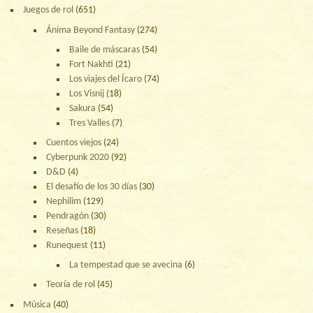
Juegos de rol
(651)
Ánima Beyond Fantasy
(274)
Baile de máscaras
(54)
Fort Nakhti
(21)
Los viajes del Ícaro
(74)
Los Visnij
(18)
Sakura
(54)
Tres Valles
(7)
Cuentos viejos
(24)
Cyberpunk 2020
(92)
D&D
(4)
El desafío de los 30 días
(30)
Nephilim
(129)
Pendragón
(30)
Reseñas
(18)
Runequest
(11)
La tempestad que se avecina
(6)
Teoría de rol
(45)
Música
(40)