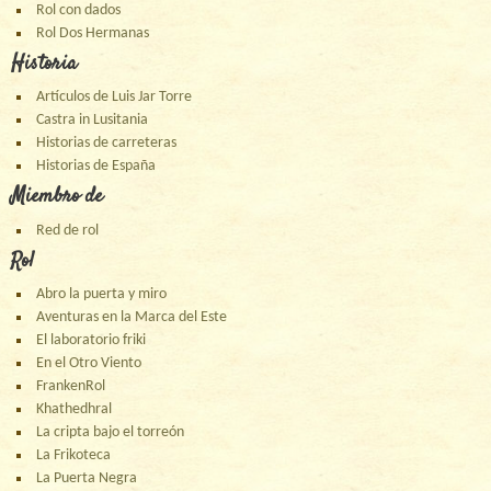
Rol con dados
Rol Dos Hermanas
Historia
Artículos de Luis Jar Torre
Castra in Lusitania
Historias de carreteras
Historias de España
Miembro de
Red de rol
Rol
Abro la puerta y miro
Aventuras en la Marca del Este
El laboratorio friki
En el Otro Viento
FrankenRol
Khathedhral
La cripta bajo el torreón
La Frikoteca
La Puerta Negra