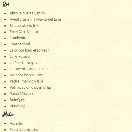
Rol
Abro la puerta y miro
Aventuras en la Marca del Este
El laboratorio friki
En el Otro Viento
FrankenRol
Khathedhral
La cripta bajo el torreón
La Frikoteca
La Puerta Negra
Las aventuras de Jezebel
Mundos inconclusos
Padre, marido y friki
Petrificación o polimorfía
Pulpo Miccion
RoleQuest
Runeblog
Meta
Acceder
Feed de entradas