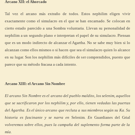
Arcano XII: el Ahorcado
Tal vez el arcano más extraño de todos. Estos nephilim eligen vivir
exactamente como el simulacro en el que se han encarnado. Se colocan en
cierto estado parecido a una Sombra voluntaria. Llevan su personalidad de
nephilim a un segundo plano e interpretan el papel de su simulacro. Piensan
que es un modo indirecto de alcanzar el Agartha. No se sabe muy bien si lo
alcanzan como ellos mismos o si hacen que sea el simulacro quien lo alcance
en su lugar. Son los nephilim más difíciles de ser comprendidos, puesto que
parece que su método fracasa a cada intento.
Arcano XIII: el Arcano Sin Nombre
El arcano Sin Nombre es el arcano del pueblo maldito, los selenim, aquellos
que se sacrificaron por los nephilim y, por ello, tienen vedadas las puertas
del Agartha. Es el único arcano que recluta a sus miembros según su Ka. Su
historia es fascinante y se narra en
Selenim
. En
Guardianes del Grial
volveremos sobre ellos, pues la campaña del suplemento forma parte de la
mía.