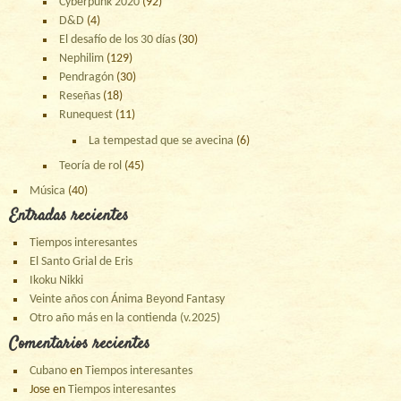
Cyberpunk 2020
(92)
D&D
(4)
El desafío de los 30 días
(30)
Nephilim
(129)
Pendragón
(30)
Reseñas
(18)
Runequest
(11)
La tempestad que se avecina
(6)
Teoría de rol
(45)
Música
(40)
Entradas recientes
Tiempos interesantes
El Santo Grial de Eris
Ikoku Nikki
Veinte años con Ánima Beyond Fantasy
Otro año más en la contienda (v.2025)
Comentarios recientes
Cubano
en
Tiempos interesantes
Jose
en
Tiempos interesantes