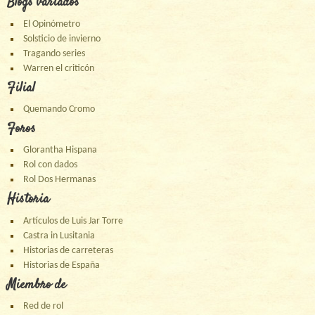
Blogs variados
El Opinómetro
Solsticio de invierno
Tragando series
Warren el criticón
Filial
Quemando Cromo
Foros
Glorantha Hispana
Rol con dados
Rol Dos Hermanas
Historia
Artículos de Luis Jar Torre
Castra in Lusitania
Historias de carreteras
Historias de España
Miembro de
Red de rol