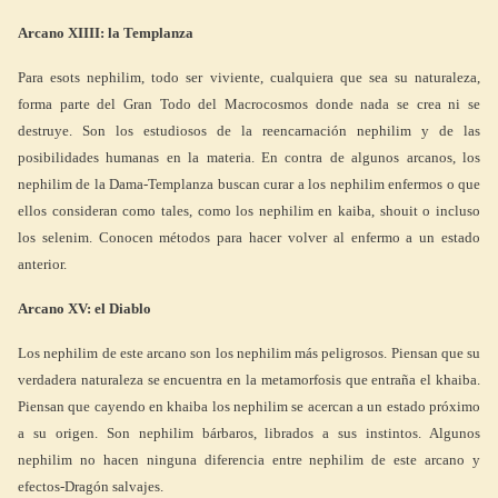
Arcano XIIII: la Templanza
Para esots nephilim, todo ser viviente, cualquiera que sea su naturaleza,
forma parte del Gran Todo del Macrocosmos donde nada se crea ni se
destruye. Son los estudiosos de la reencarnación nephilim y de las
posibilidades humanas en la materia. En contra de algunos arcanos, los
nephilim de la Dama-Templanza buscan curar a los nephilim enfermos o que
ellos consideran como tales, como los nephilim en kaiba, shouit o incluso
los selenim. Conocen métodos para hacer volver al enfermo a un estado
anterior.
Arcano XV: el Diablo
Los nephilim de este arcano son los nephilim más peligrosos. Piensan que su
verdadera naturaleza se encuentra en la metamorfosis que entraña el khaiba.
Piensan que cayendo en khaiba los nephilim se acercan a un estado próximo
a su origen. Son nephilim bárbaros, librados a sus instintos. Algunos
nephilim no hacen ninguna diferencia entre nephilim de este arcano y
efectos-Dragón salvajes.