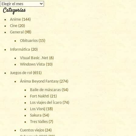
Archivos
Categorías
Anime
(144)
Cine
(20)
General
(98)
Obituarios
(15)
Informática
(20)
Visual Basic .Net
(6)
Windows Vista
(10)
Juegos de rol
(651)
Ánima Beyond Fantasy
(274)
Baile de máscaras
(54)
Fort Nakhti
(21)
Los viajes del Ícaro
(74)
Los Visnij
(18)
Sakura
(54)
Tres Valles
(7)
Cuentos viejos
(24)