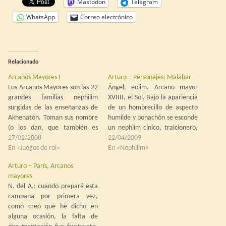
Mastodon
Telegram
WhatsApp
Correo electrónico
Relacionado
Arcanos Mayores I
Arturo – Personajes: Malabar
Los Arcanos Mayores son las 22
Ángel, eolim. Arcano mayor
grandes familias nephilim
XVIIII, el Sol. Bajo la apariencia
surgidas de las enseñanzas de
de un hombrecillo de aspecto
Akhenatón. Toman sus nombre
humilde y bonachón se esconde
(o los dan, que también es
un nephlim cínico, traicionero,
posible) de los 22 arcanos
27/02/2008
manipulador y ambicioso, con
22/04/2009
mayores del tarot. En la
En «Juegos de rol»
graves delirios de grandeza.
En «Nephilim»
actualidad son las principales,
Busca desde hace mucho
Arturo – París, Arcanos
por no decir las únicas,
tiempo controlar el ka-sol. En
mayores
organizaciones de nephilim en
encarnaciones pasadas estudió
N. del A.: cuando preparé esta
el mundo occidental.…
la posibilidad que tienen
campaña por primera vez,
algunos humanos…
como creo que he dicho en
alguna ocasión, la falta de