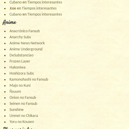
Cubano
en
Tiempos interesantes
Jose
en
Tiempos interesantes
Cubano
en
Tiempos interesantes
Anime
Anacrónico Fansub
Anarchy Subs
Anime News Network
Anime Underground
DeSubstanciao
Frozen Layer
Hakoniwa
Hoshizora Subs
Kamonohashi no Fansub
Majo no Kuni
Ñyuum
Onion no Fansub
Seinen no Fansub
Sunshine
Unmei no Chikara
Yoru no Kousen