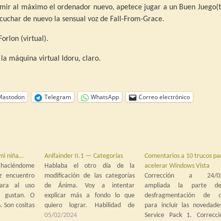
mir al máximo el ordenador nuevo, apetece jugar a un Buen Juego(t
uchar de nuevo la sensual voz de Fall-From-Grace.
orlon (virtual).
la máquina virtual Idoru, claro.
Mastodon
Telegram
WhatsApp
Correo electrónico
 mi niña…
Anifainder II.1 — Categorías
Comentarios a 10 trucos pa
y haciéndome
Hablaba el otro día de la
acelerar Windows Vista
z encuentro
modificación de las categorías
Corrección a 24/03
ara al uso
de Ánima. Voy a intentar
ampliada la parte d
e gustan. O
explicar más a fondo lo que
desfragmentación de di
 Son cositas
quiero lograr. Habilidad de
para incluir las novedade
 te hacen la
defensa En Ánima, recordemos,
05/02/2024
Service Pack 1. Correcc