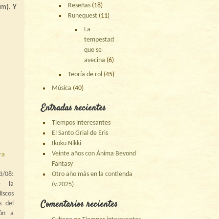
Reseñas
(18)
m). Y
Runequest
(11)
La
tempestad
que se
avecina
(6)
Teoría de rol
(45)
Música
(40)
Entradas recientes
Tiempos interesantes
El Santo Grial de Eris
Ikoku Nikki
Veinte años con Ánima Beyond
ra
Fantasy
/08:
Otro año más en la contienda
e la
(v.2025)
scos
Comentarios recientes
s del
ión a