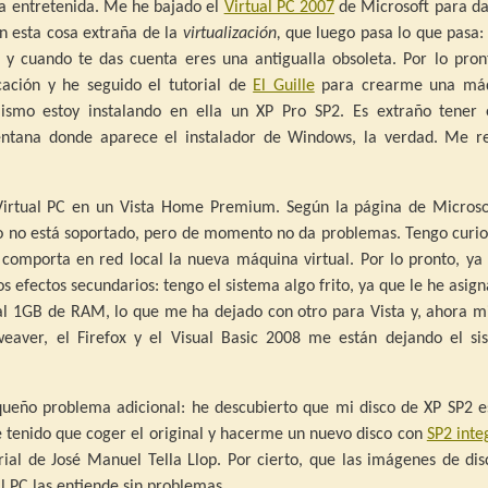
a entretenida. Me he bajado el
Virtual PC 2007
de Microsoft para da
n esta cosa extraña de la
virtualización,
que luego pasa lo que pasa: 
 y cuando te das cuenta eres una antigualla obsoleta. Por lo pron
icación y he seguido el tutorial de
El Guille
para crearme una má
mismo estoy instalando en ella un XP Pro SP2. Es extraño tener 
ventana donde aparece el instalador de Windows, la verdad. Me re
Virtual PC en un Vista Home Premium. Según la página de Microsof
o no está soportado, pero de momento no da problemas. Tengo curio
comporta en red local la nueva máquina virtual. Por lo pronto, ya 
s efectos secundarios: tengo el sistema algo frito, ya que le he asig
al 1GB de RAM, lo que me ha dejado con otro para Vista y, ahora m
eaver, el Firefox y el Visual Basic 2008 me están dejando el si
ueño problema adicional: he descubierto que mi disco de XP SP2 e
e tenido que coger el original y hacerme un nuevo disco con
SP2 inte
orial de José Manuel Tella Llop. Por cierto, que las imágenes de di
al PC las entiende sin problemas.