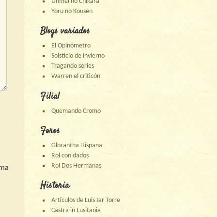
Unmei no Chikara
Yoru no Kousen
Blogs variados
El Opinómetro
Solsticio de invierno
Tragando series
Warren el criticón
Filial
Quemando Cromo
Foros
Glorantha Hispana
Rol con dados
Rol Dos Hermanas
ima
Historia
Artículos de Luis Jar Torre
Castra in Lusitania