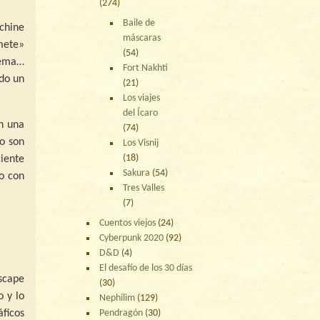
(274)
Baile de
chine
máscaras
«mete»
(54)
 tema…
Fort Nakhti
do un
(21)
Los viajes
del Ícaro
en una
(74)
no son
Los Visnij
(18)
iente
Sakura
(54)
io con
Tres Valles
(7)
Cuentos viejos
(24)
Cyberpunk 2020
(92)
D&D
(4)
El desafío de los 30 días
scape
(30)
o y lo
Nephilim
(129)
áficos
Pendragón
(30)