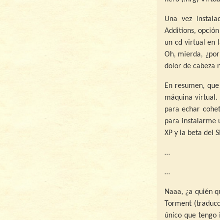
Una vez instala
Additions, opción
un cd virtual en 
Oh, mierda, ¿por
dolor de cabeza n
En resumen, que 
máquina virtual. 
para echar cohet
para instalarme u
XP y la beta del S
…
…
Naaa, ¿a quién q
Torment (traducc
único que tengo i