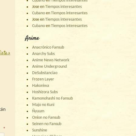
Cubano
en
Tiempos interesantes
te de
Jose
en
Tiempos interesantes
epaso
Cubano
en
Tiempos interesantes
ista.
Jose
en
Tiempos interesantes
 algo,
Cubano
en
Tiempos interesantes
Anime
Anacrónico Fansub
Vista
»
Anarchy Subs
Anime News Network
Anime Underground
DeSubstanciao
Frozen Layer
Hakoniwa
Hoshizora Subs
Kamonohashi no Fansub
Majo no Kuni
tán
Ñyuum
Onion no Fansub
Seinen no Fansub
o
*
Sunshine