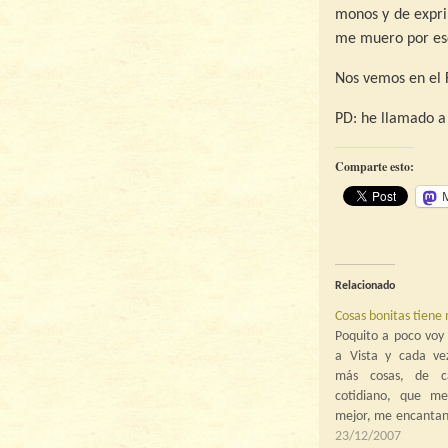
monos y de expri
me muero por esc
Nos vemos en el F
PD: he llamado a 
Comparte esto:
Relacionado
Cosas bonitas tiene
Poquito a poco vo
a Vista y cada ve
más cosas, de c
cotidiano, que m
mejor, me encantan.
pequeñas, pero que
23/12/2007