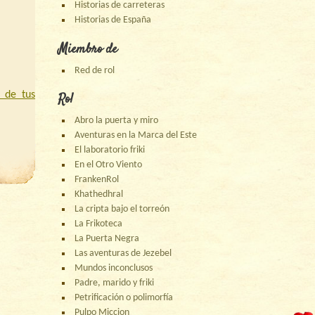
Historias de carreteras
Historias de España
Miembro de
Red de rol
 de tus
Rol
Abro la puerta y miro
Aventuras en la Marca del Este
El laboratorio friki
En el Otro Viento
FrankenRol
Khathedhral
La cripta bajo el torreón
La Frikoteca
La Puerta Negra
Las aventuras de Jezebel
Mundos inconclusos
Padre, marido y friki
Petrificación o polimorfía
Pulpo Miccion