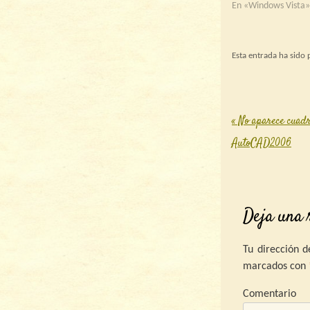
vida un poco más
En «Windows Vista»
ejemplo: al re
archivo en Vista no 
la…
Esta entrada ha sido
«
No aparece cuadr
Post nav
AutoCAD2006
Deja una 
Tu dirección d
marcados con
C