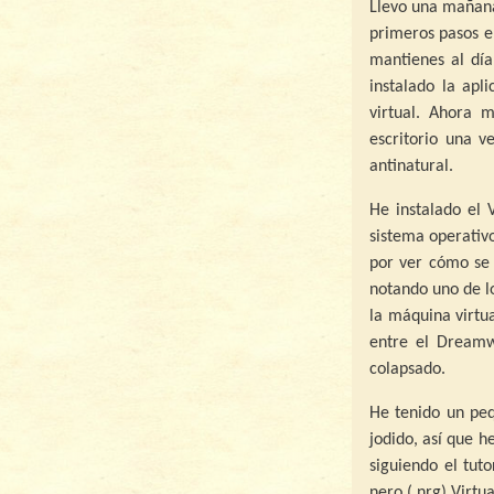
Llevo una mañan
primeros pasos e
mantienes al día
instalado la apl
virtual. Ahora 
escritorio una 
antinatural.
He instalado el 
sistema operativ
por ver cómo se 
notando uno de lo
la máquina virtu
entre el Dreamw
colapsado.
He tenido un peq
jodido, así que h
siguiendo el tut
nero (.nrg) Virtu