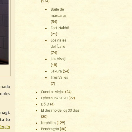
(274)
Baile de
máscaras
(54)
Fort Nakhti
(21)
Los viajes
del Ícaro
(74)
Los Visnij
(18)
Sakura
(54)
Tres Valles
(7)
ramado
Cuentos viejos
(24)
obles
Cyberpunk 2020
(92)
D&D
(4)
El desafío de los 30 días
nagi
.
(30)
ta to
Nephilim
(129)
enjin
Pendragón
(30)