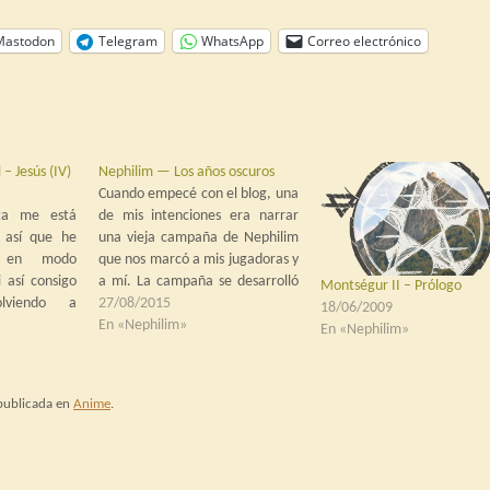
Mastodon
Telegram
WhatsApp
Correo electrónico
 – Jesús (IV)
Nephilim — Los años oscuros
Cuando empecé con el blog, una
ga me está
de mis intenciones era narrar
, así que he
una vieja campaña de Nephilim
la en modo
que nos marcó a mis jugadoras y
 así consigo
a mí. La campaña se desarrolló
Montségur II – Prólogo
lviendo a
en tres cursos lectivos, en la
27/08/2015
18/06/2009
a y Pírixis
universidad, entre 1998 y 2001.
En «Nephilim»
En «Nephilim»
ordán. En el
Cogí un buen ritmo al principio,
sarían solía
ventilándome la primera
 Bautista,
temporada…
 publicada en
Anime
.
bro de los