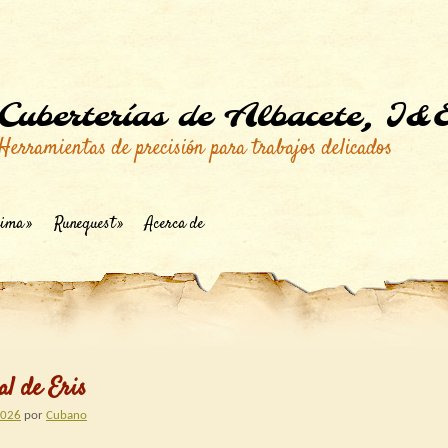
Cuberterías de Albacete, I&
Herramientas de precisión para trabajos delicados
ima
Runequest
Acerca de
al de Eris
2026
por
Cubano