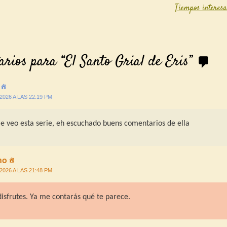
Tiempos interes
igation
arios para “
El Santo Grial de Eris
”
/2026 A LAS 22:19 PM
me veo esta serie, eh escuchado buens comentarios de ella
no
/2026 A LAS 21:48 PM
disfrutes. Ya me contarás qué te parece.