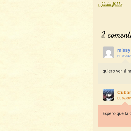
«
Ikoku Nikki
Post nav
2 coment
missy
EL 03/06
quiero ver si 
Cuba
EL 07/06
Espero que la 