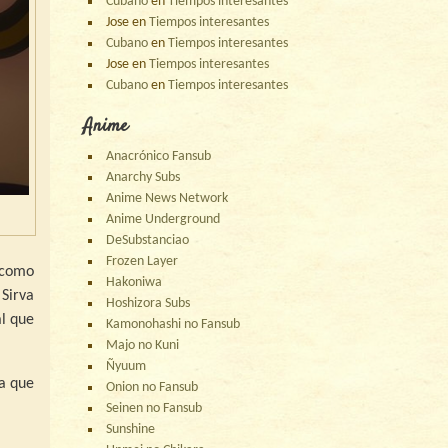
Cubano
en
Tiempos interesantes
Jose
en
Tiempos interesantes
Cubano
en
Tiempos interesantes
Jose
en
Tiempos interesantes
Cubano
en
Tiempos interesantes
Anime
Anacrónico Fansub
Anarchy Subs
Anime News Network
Anime Underground
DeSubstanciao
Frozen Layer
 como
Hakoniwa
Sirva
Hoshizora Subs
al que
Kamonohashi no Fansub
Majo no Kuni
Ñyuum
a que
Onion no Fansub
Seinen no Fansub
Sunshine