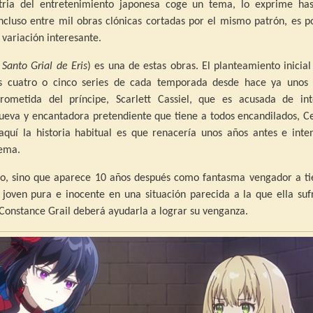
tria del entretenimiento japonesa coge un tema, lo exprime has
incluso entre mil obras clónicas cortadas por el mismo patrón, es p
variación interesante.
 Santo Grial de Eris
) es una de estas obras. El planteamiento inicial
 cuatro o cinco series de cada temporada desde hace ya unos 
ometida del príncipe, Scarlett Cassiel, que es acusada de int
ueva y encantadora pretendiente que tiene a todos encandilados, Ce
 aquí la historia habitual es que renacería unos años antes e inte
uema.
aso, sino que aparece 10 años después como fantasma vengador a t
joven pura e inocente en una situación parecida a la que ella sufr
 Constance Grail deberá ayudarla a lograr su venganza.