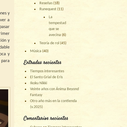
Reseñas
(18)
Runequest
(11)
ones y
La
 ver a
tempestad
pasar
que se
rimer
avecina
(6)
ción y
Teoría de rol
(45)
dable
Música
(40)
oca y
 para
Entradas recientes
Tiempos interesantes
El Santo Grial de Eris
Ikoku Nikki
Veinte años con Ánima Beyond
Fantasy
Otro año más en la contienda
(v.2025)
Comentarios recientes