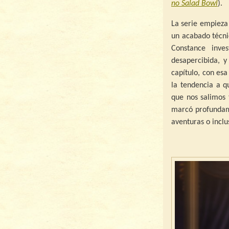
no Salad Bowl
).
La serie empieza
un acabado técnic
Constance inve
desapercibida, y
capítulo, con es
la tendencia a 
que nos salimos 
marcó profundam
aventuras o inclu