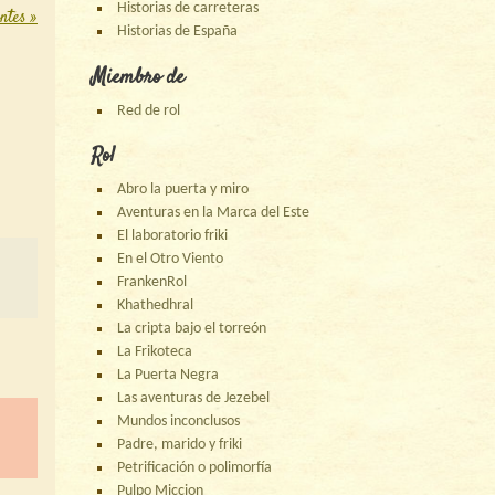
Historias de carreteras
antes
»
Historias de España
Miembro de
Red de rol
Rol
Abro la puerta y miro
Aventuras en la Marca del Este
El laboratorio friki
En el Otro Viento
FrankenRol
Khathedhral
La cripta bajo el torreón
La Frikoteca
La Puerta Negra
Las aventuras de Jezebel
Mundos inconclusos
Padre, marido y friki
Petrificación o polimorfía
Pulpo Miccion