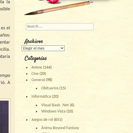
ta la
osible
Buscar
 es el
años:
Archivos
entar
Archivos
cilia.
ntaría
Categorías
Anime
(144)
Cine
(20)
iempo
General
(98)
ió. A
Obituarios
(15)
Informática
(20)
Visual Basic .Net
(6)
Windows Vista
(10)
Juegos de rol
(651)
Ánima Beyond Fantasy