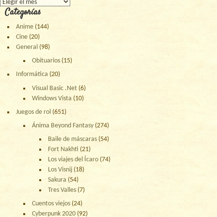
Archivos
Categorías
Anime
(144)
Cine
(20)
General
(98)
Obituarios
(15)
Informática
(20)
Visual Basic .Net
(6)
Windows Vista
(10)
Juegos de rol
(651)
Ánima Beyond Fantasy
(274)
Baile de máscaras
(54)
Fort Nakhti
(21)
Los viajes del Ícaro
(74)
Los Visnij
(18)
Sakura
(54)
Tres Valles
(7)
Cuentos viejos
(24)
Cyberpunk 2020
(92)