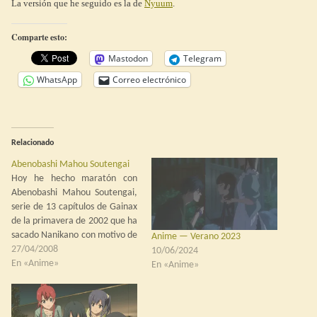
La versión que he seguido es la de
Nyuum
.
Comparte esto:
Mastodon
Telegram
WhatsApp
Correo electrónico
Relacionado
Abenobashi Mahou Soutengai
Hoy he hecho maratón con
Abenobashi Mahou Soutengai,
serie de 13 capítulos de Gainax
de la primavera de 2002 que ha
sacado Nanikano con motivo de
Anime — Verano 2023
su cuarto aniversario. La serie
27/04/2008
10/06/2024
es un dramón… bueno, no, la
En «Anime»
En «Anime»
serie es una ida de olla de
proporciones colosales donde
los dos chavales…