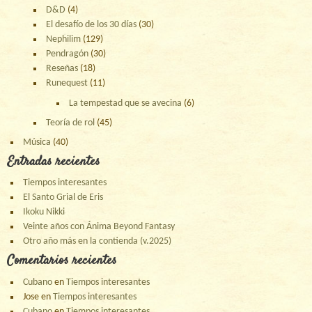
D&D
(4)
El desafío de los 30 días
(30)
Nephilim
(129)
Pendragón
(30)
Reseñas
(18)
Runequest
(11)
La tempestad que se avecina
(6)
Teoría de rol
(45)
Música
(40)
Entradas recientes
Tiempos interesantes
El Santo Grial de Eris
Ikoku Nikki
Veinte años con Ánima Beyond Fantasy
Otro año más en la contienda (v.2025)
Comentarios recientes
Cubano
en
Tiempos interesantes
Jose
en
Tiempos interesantes
Cubano
en
Tiempos interesantes