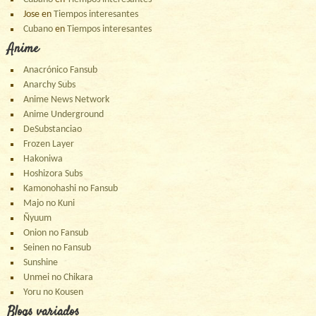
Jose
en
Tiempos interesantes
Cubano
en
Tiempos interesantes
Anime
Anacrónico Fansub
Anarchy Subs
Anime News Network
Anime Underground
DeSubstanciao
Frozen Layer
Hakoniwa
Hoshizora Subs
Kamonohashi no Fansub
Majo no Kuni
Ñyuum
Onion no Fansub
Seinen no Fansub
Sunshine
Unmei no Chikara
Yoru no Kousen
Blogs variados