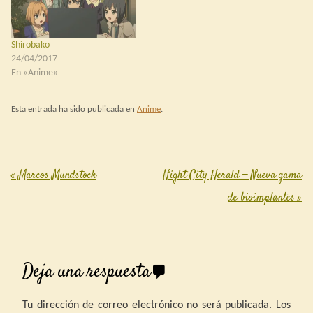
Shirobako
24/04/2017
En «Anime»
Esta entrada ha sido publicada en
Anime
.
«
Marcos Mundstock
Night City Herald — Nueva gama
Post navigation
de bioimplantes
»
Deja una respuesta
Tu dirección de correo electrónico no será publicada.
Los