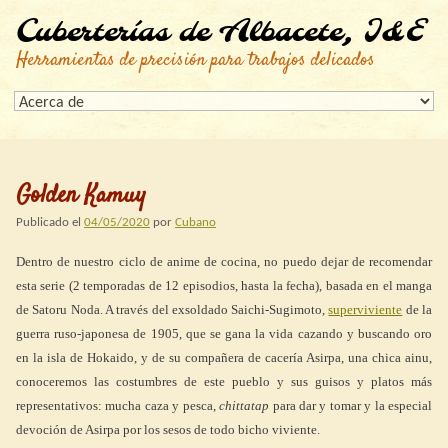
Cuberterías de Albacete, I&E
Herramientas de precisión para trabajos delicados
Golden Kamuy
Publicado el
04/05/2020
por
Cubano
Dentro de nuestro ciclo de anime de cocina, no puedo dejar de recomendar
esta serie (2 temporadas de 12 episodios, hasta la fecha), basada en el manga
de Satoru Noda. A través del exsoldado Saichi-Sugimoto,
superviviente
de la
guerra ruso-japonesa de 1905, que se gana la vida cazando y buscando oro
en la isla de Hokaido, y de su compañera de cacería Asirpa, una chica ainu,
conoceremos las costumbres de este pueblo y sus guisos y platos más
representativos: mucha caza y pesca,
chittatap
para dar y tomar y la especial
devoción de Asirpa por los sesos de todo bicho viviente.