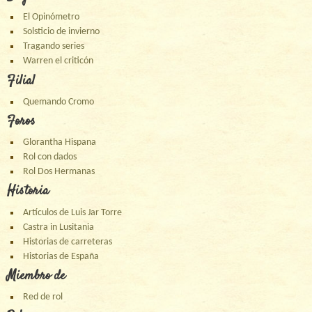
El Opinómetro
Solsticio de invierno
Tragando series
Warren el criticón
Filial
Quemando Cromo
Foros
Glorantha Hispana
Rol con dados
Rol Dos Hermanas
Historia
Artículos de Luis Jar Torre
Castra in Lusitania
Historias de carreteras
Historias de España
Miembro de
Red de rol