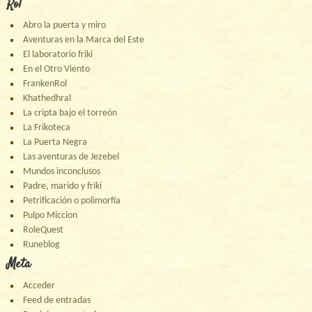
Rol
Abro la puerta y miro
Aventuras en la Marca del Este
El laboratorio friki
En el Otro Viento
FrankenRol
Khathedhral
La cripta bajo el torreón
La Frikoteca
La Puerta Negra
Las aventuras de Jezebel
Mundos inconclusos
Padre, marido y friki
Petrificación o polimorfía
Pulpo Miccion
RoleQuest
Runeblog
Meta
Acceder
Feed de entradas