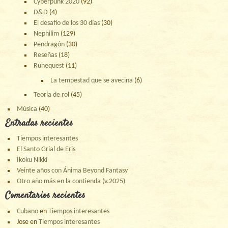
Cyberpunk 2020
(92)
D&D
(4)
El desafío de los 30 días
(30)
Nephilim
(129)
Pendragón
(30)
Reseñas
(18)
Runequest
(11)
La tempestad que se avecina
(6)
Teoría de rol
(45)
Música
(40)
Entradas recientes
Tiempos interesantes
El Santo Grial de Eris
Ikoku Nikki
Veinte años con Ánima Beyond Fantasy
Otro año más en la contienda (v.2025)
Comentarios recientes
Cubano
en
Tiempos interesantes
Jose
en
Tiempos interesantes