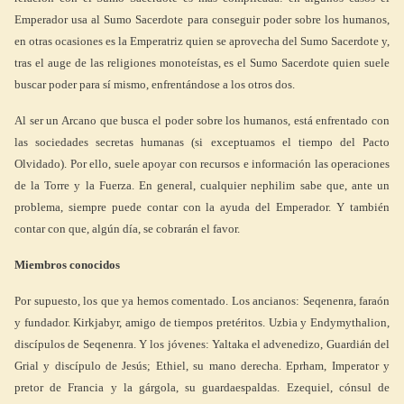
Emperador usa al Sumo Sacerdote para conseguir poder sobre los humanos,
en otras ocasiones es la Emperatriz quien se aprovecha del Sumo Sacerdote y,
tras el auge de las religiones monoteístas, es el Sumo Sacerdote quien suele
buscar poder para sí mismo, enfrentándose a los otros dos.
Al ser un Arcano que busca el poder sobre los humanos, está enfrentado con
las sociedades secretas humanas (si exceptuamos el tiempo del Pacto
Olvidado). Por ello, suele apoyar con recursos e información las operaciones
de la Torre y la Fuerza. En general, cualquier nephilim sabe que, ante un
problema, siempre puede contar con la ayuda del Emperador. Y también
contar con que, algún día, se cobrarán el favor.
Miembros conocidos
Por supuesto, los que ya hemos comentado. Los ancianos: Seqenenra, faraón
y fundador. Kirkjabyr, amigo de tiempos pretéritos. Uzbia y Endymythalion,
discípulos de Seqenenra. Y los jóvenes: Yaltaka el advenedizo, Guardián del
Grial y discípulo de Jesús; Ethiel, su mano derecha. Eprham, Imperator y
pretor de Francia y la gárgola, su guardaespaldas. Ezequiel, cónsul de