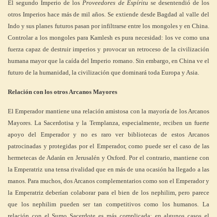
El segundo Imperio de los
Proveedores de Espíritu
se desentendió de los
otros Imperios hace más de mil años. Se extiende desde Bagdad al valle del
Indo y sus planes futuros pasan por infiltrarse entre los mongoles y en China.
Controlar a los mongoles para Kamlesh es pura necesidad: los ve como una
fuerza capaz de destruir imperios y provocar un retroceso de la civilización
humana mayor que la caída del Imperio romano. Sin embargo, en China ve el
futuro de la humanidad, la civilización que dominará toda Europa y Asia.
Relación con los otros Arcanos Mayores
El Emperador mantiene una relación amistosa con la mayoría de los Arcanos
Mayores. La Sacerdotisa y la Templanza, especialmente, reciben un fuerte
apoyo del Emperador y no es raro ver bibliotecas de estos Arcanos
patrocinadas y protegidas por el Emperador, como puede ser el caso de las
hermetecas de Adarán en Jerusalén y Oxford. Por el contrario, mantiene con
la Emperatriz una tensa rivalidad que en más de una ocasión ha llegado a las
manos. Para muchos, dos Arcanos complementarios como son el Emperador y
la Emperatriz deberían colaborar para el bien de los nephilim, pero parece
que los nephilim pueden ser tan competitivos como los humanos. La
relación con el Sumo Sacerdote es más complicada: en algunos casos el