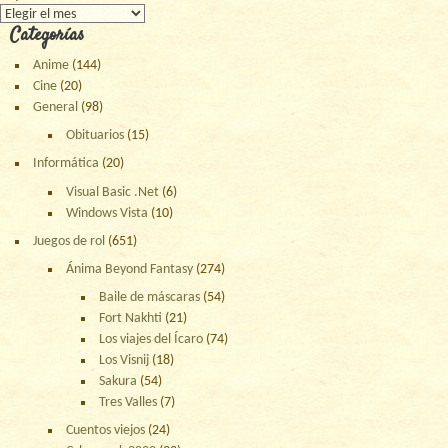
Archivos
Categorías
Anime
(144)
Cine
(20)
General
(98)
Obituarios
(15)
Informática
(20)
Visual Basic .Net
(6)
Windows Vista
(10)
Juegos de rol
(651)
Ánima Beyond Fantasy
(274)
Baile de máscaras
(54)
Fort Nakhti
(21)
Los viajes del Ícaro
(74)
Los Visnij
(18)
Sakura
(54)
Tres Valles
(7)
Cuentos viejos
(24)