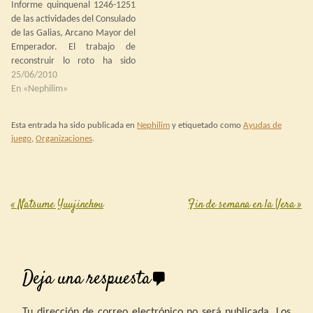
Informe quinquenal 1246-1251
bien: en los…
de las actividades del Consulado
de las Galias, Arcano Mayor del
Emperador. El trabajo de
reconstruir lo roto ha sido
laborioso, pero fructífero.
25/06/2010
Hemos eliminado ya casi toda
En «Nephilim»
la sombra de Ephram en las
sedes galas del Emperador,
Esta entrada ha sido publicada en
Nephilim
y etiquetado como
Ayudas de
sustituyendo a los elementos
juego
,
Organizaciones
.
afines al ex-pretor por gente…
«
Natsume Yuujinchou
Fin de semana en la Vera
»
Post navigation
Deja una respuesta
Tu dirección de correo electrónico no será publicada.
Los