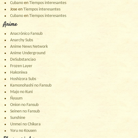
Cubano
en
Tiempos interesantes
Jose
en
Tiempos interesantes
Cubano
en
Tiempos interesantes
Anime
Anacrónico Fansub
Anarchy Subs
Anime News Network
Anime Underground
DeSubstanciao
Frozen Layer
Hakoniwa
Hoshizora Subs
Kamonohashi no Fansub
Majo no Kuni
Ñyuum
Onion no Fansub
Seinen no Fansub
Sunshine
Unmei no Chikara
Yoru no Kousen