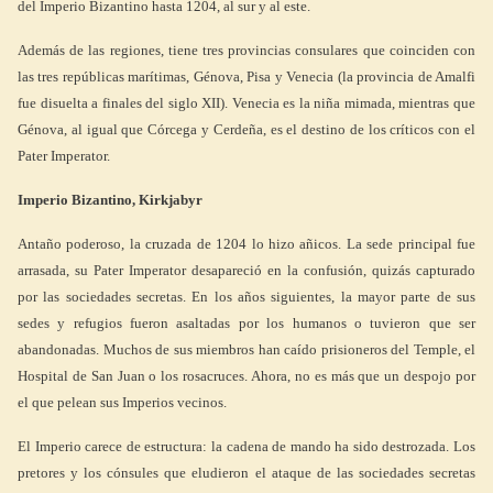
del Imperio Bizantino hasta 1204, al sur y al este.
Además de las regiones, tiene tres provincias consulares que coinciden con
las tres repúblicas marítimas, Génova, Pisa y Venecia (la provincia de Amalfi
fue disuelta a finales del siglo XII). Venecia es la niña mimada, mientras que
Génova, al igual que Córcega y Cerdeña, es el destino de los críticos con el
Pater Imperator.
Imperio Bizantino, Kirkjabyr
Antaño poderoso, la cruzada de 1204 lo hizo añicos. La sede principal fue
arrasada, su Pater Imperator desapareció en la confusión, quizás capturado
por las sociedades secretas. En los años siguientes, la mayor parte de sus
sedes y refugios fueron asaltadas por los humanos o tuvieron que ser
abandonadas. Muchos de sus miembros han caído prisioneros del Temple, el
Hospital de San Juan o los rosacruces. Ahora, no es más que un despojo por
el que pelean sus Imperios vecinos.
El Imperio carece de estructura: la cadena de mando ha sido destrozada. Los
pretores y los cónsules que eludieron el ataque de las sociedades secretas