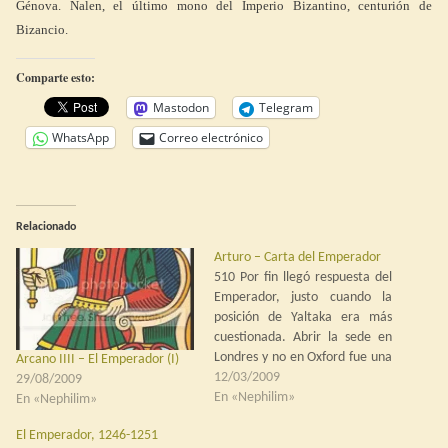
Génova. Nalen, el último mono del Imperio Bizantino, centurión de
Bizancio.
Comparte esto:
Mastodon
Telegram
WhatsApp
Correo electrónico
Relacionado
Arturo – Carta del Emperador
510 Por fin llegó respuesta del
Emperador, justo cuando la
posición de Yaltaka era más
cuestionada. Abrir la sede en
Londres y no en Oxford fue una
Arcano IIII – El Emperador (I)
decisión arriesgada, un intento
12/03/2009
29/08/2009
de separar su posición como
En «Nephilim»
En «Nephilim»
monarca de sus labores en el
El Emperador, 1246-1251
Emperador, que no había salido