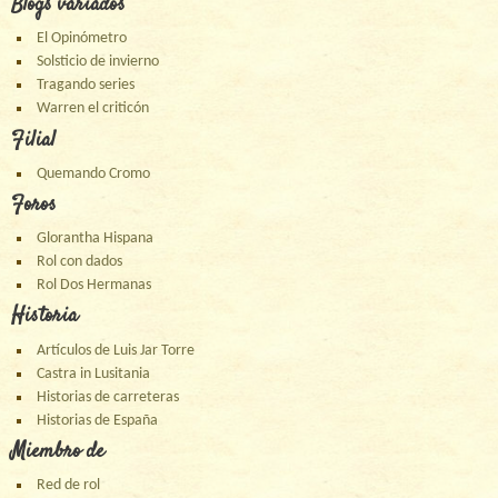
Blogs variados
El Opinómetro
Solsticio de invierno
Tragando series
Warren el criticón
Filial
Quemando Cromo
Foros
Glorantha Hispana
Rol con dados
Rol Dos Hermanas
Historia
Artículos de Luis Jar Torre
Castra in Lusitania
Historias de carreteras
Historias de España
Miembro de
Red de rol