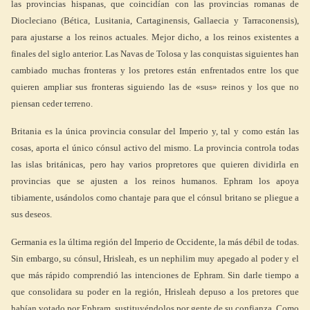
las provincias hispanas, que coincidían con las provincias romanas de
Diocleciano (Bética, Lusitania, Cartaginensis, Gallaecia y Tarraconensis),
para ajustarse a los reinos actuales. Mejor dicho, a los reinos existentes a
finales del siglo anterior. Las Navas de Tolosa y las conquistas siguientes han
cambiado muchas fronteras y los pretores están enfrentados entre los que
quieren ampliar sus fronteras siguiendo las de «sus» reinos y los que no
piensan ceder terreno.
Britania es la única provincia consular del Imperio y, tal y como están las
cosas, aporta el único cónsul activo del mismo. La provincia controla todas
las islas británicas, pero hay varios propretores que quieren dividirla en
provincias que se ajusten a los reinos humanos. Ephram los apoya
tibiamente, usándolos como chantaje para que el cónsul britano se pliegue a
sus deseos.
Germania es la última región del Imperio de Occidente, la más débil de todas.
Sin embargo, su cónsul, Hrisleah, es un nephilim muy apegado al poder y el
que más rápido comprendió las intenciones de Ephram. Sin darle tiempo a
que consolidara su poder en la región, Hrisleah depuso a los pretores que
habían votado por Ephram, sustituyéndolos por gente de su confianza. Como