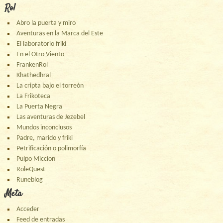
Rol
Abro la puerta y miro
Aventuras en la Marca del Este
El laboratorio friki
En el Otro Viento
FrankenRol
Khathedhral
La cripta bajo el torreón
La Frikoteca
La Puerta Negra
Las aventuras de Jezebel
Mundos inconclusos
Padre, marido y friki
Petrificación o polimorfía
Pulpo Miccion
RoleQuest
Runeblog
Meta
Acceder
Feed de entradas