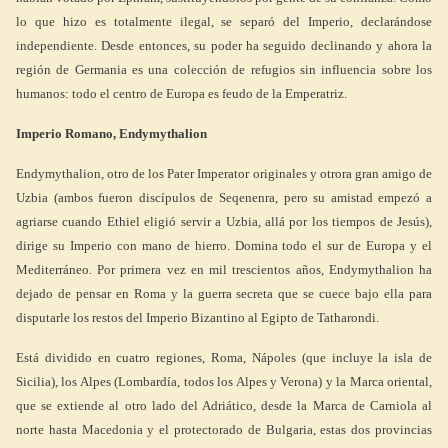
lo que hizo es totalmente ilegal, se separó del Imperio, declarándose
independiente. Desde entonces, su poder ha seguido declinando y ahora la
región de Germania es una colección de refugios sin influencia sobre los
humanos: todo el centro de Europa es feudo de la Emperatriz.
Imperio Romano, Endymythalion
Endymythalion, otro de los Pater Imperator originales y otrora gran amigo de
Uzbia (ambos fueron discípulos de Seqenenra, pero su amistad empezó a
agriarse cuando Ethiel eligió servir a Uzbia, allá por los tiempos de Jesús),
dirige su Imperio con mano de hierro. Domina todo el sur de Europa y el
Mediterráneo. Por primera vez en mil trescientos años, Endymythalion ha
dejado de pensar en Roma y la guerra secreta que se cuece bajo ella para
disputarle los restos del Imperio Bizantino al Egipto de Tatharondi.
Está dividido en cuatro regiones, Roma, Nápoles (que incluye la isla de
Sicilia), los Alpes (Lombardía, todos los Alpes y Verona) y la Marca oriental,
que se extiende al otro lado del Adriático, desde la Marca de Carniola al
norte hasta Macedonia y el protectorado de Bulgaria, estas dos provincias