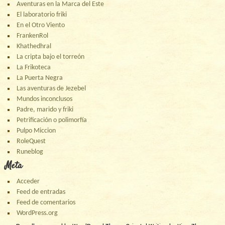
Aventuras en la Marca del Este
El laboratorio friki
En el Otro Viento
FrankenRol
Khathedhral
La cripta bajo el torreón
La Frikoteca
La Puerta Negra
Las aventuras de Jezebel
Mundos inconclusos
Padre, marido y friki
Petrificación o polimorfía
Pulpo Miccion
RoleQuest
Runeblog
Meta
Acceder
Feed de entradas
Feed de comentarios
WordPress.org