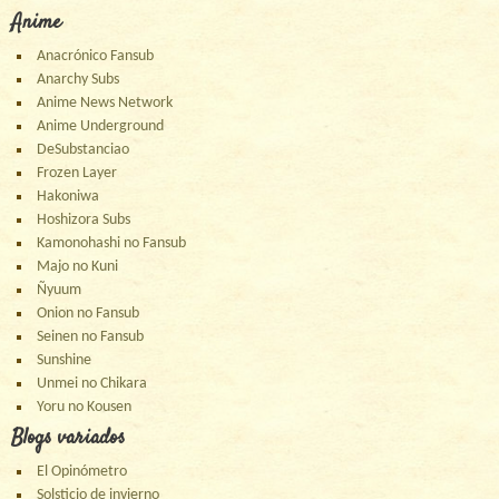
Anime
Anacrónico Fansub
Anarchy Subs
Anime News Network
Anime Underground
DeSubstanciao
Frozen Layer
Hakoniwa
Hoshizora Subs
Kamonohashi no Fansub
Majo no Kuni
Ñyuum
Onion no Fansub
Seinen no Fansub
Sunshine
Unmei no Chikara
Yoru no Kousen
Blogs variados
El Opinómetro
Solsticio de invierno