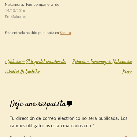
Nakamura. Fue compañera de
juegos de la pequeña Reiko, un
14/10/2016
par de años menor que ella,
En «Sakura»
hasta la pubertad, cuando, por
sugerencia del chambelán, fue
Esta entrada ha sido publicada en
Sakura
.
enviada a la corte Asakura
para…
«
Sakura — El hijo del criador de
Sakura — Personajes: Nakamura
Post navigation
caballos I: Sachiko
Ken
»
Deja una respuesta
Tu dirección de correo electrónico no será publicada.
Los
campos obligatorios están marcados con
*