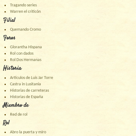
Tragando series
Warren el criticón
Filial
Quemando Cromo
Foros
Glorantha Hispana
Rol con dados
Rol Dos Hermanas
Historia
Artículos de Luis Jar Torre
Castra in Lusitania
Historias de carreteras
Historias de España
Miembro de
Red de rol
Rol
Abro la puerta y miro