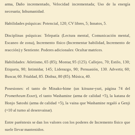
arma, Daño incrementado, Velocidad incrementada; Uso de la energía
necesaria; Inhumanidad.
Habilidades psíquicas: Potencial, 120; CV libres, 5; Innatos, 5.
Disciplinas psíquicas: Telepatía (Lectura mental, Comunicación mental,
Escaneo de zona), Incremento físico (Incrementar habilidad, Incremento de
reacción) y Sentiente. Poderes adicionales: Ocultar matrices.
Habilidades: Atletismo, 65 (85); Montar, 95 (125). Callejeo, 70; Estilo, 130;
Etiqueta, 90; Intimidar, 145; Liderazgo, 90; Persuasión, 130. Advertir, 60;
Buscar, 60. Frialdad, 85. Disfraz, 80 (85). Música, 40.
Posesiones: el tanto de Minako-hime (un kitsune-yuri, página 74 del
Prometheum Exxet
), el tanto Washamine (arma de calidad +5), la katana de
Honjo Satoshi (arma de calidad +5), la vaina que Washamine regaló a Genji
(+10 al turno al desenvainar).
Entre paréntesis se dan los valores con los poderes de Incremento físico que
suele llevar mantenidos.