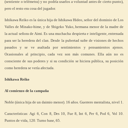
(sentiente o telémetra) y no podría usarlos a voluntad antes de cierto punto),
pero el resto era cosa del jugador.
Ishikawa Reiko es la única hija de Ishikawa Hideo, señor del dominio de Los
Valles de Minako-hime, y de Shigeko Yuko, hermana menor de la madre de
la actual señora de Aimi. Es una muchacha despierta e inteligente, entrenada
para ser la heredera del clan. Desde la pubertad sufre de visiones de hechos
pasados y se ve asaltada por sentimientos y pensamientos ajenos.
Ocasionales al principio, cada vez son más comunes. Ella aún no es
consciente de sus poderes y si su condición se hiciera pública, su posición
como heredera se vería afectada.
Ishikawa Reiko
Al comienzo de la campaña
Noble (única hija de un daimio menor). 16 años. Guerrero mentalista, nivel 1.
Características: Agi 6, Con 8, Des 10, Fue 8, Int 6, Per 6, Pod 6, Vol 10.
Puntos de vida, 120. Turno base, 65.