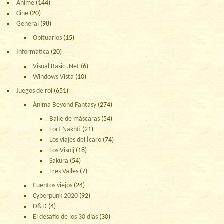
Anime
(144)
Cine
(20)
General
(98)
Obituarios
(15)
Informática
(20)
Visual Basic .Net
(6)
Windows Vista
(10)
Juegos de rol
(651)
Ánima Beyond Fantasy
(274)
Baile de máscaras
(54)
Fort Nakhti
(21)
Los viajes del Ícaro
(74)
Los Visnij
(18)
Sakura
(54)
Tres Valles
(7)
Cuentos viejos
(24)
Cyberpunk 2020
(92)
D&D
(4)
El desafío de los 30 días
(30)