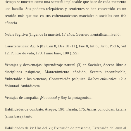
tiempo se muestra como una samurái implacable que hace de cada momento
una batalla. Sus poderes telepáticos y sentientes se han convertido en un
sentido más que usa en sus enfrentamientos marciales o sociales con fría
eficacia.
Noble fugitiva (ángel de la muerte). 17 años. Guerrero mentalista, nivel 6.
Características: Agi 6 (8), Con 8, Des 10 (11), Fue 8, Int 6, Per 6, Pod 6, Vol
12. Puntos de vida, 170. Turno base, 100 (155).
Ventajas y desventajas: Aprendizaje natural (3) en Sociales, Acceso libre a
disciplinas psíquicas, Mantenimiento añadido, Secreto inconfesable,
Vulnerable a los venenos, Consumición psíquica.
Raíces culturales.
+2 a
Voluntad. Ambidiestra.
Ventajas de campaña: ¡Noooooo! y Soy la protagonista.
Habilidades de combate: Ataque, 190; Parada, 175. Armas conocidas: katana
(arma base), tanto.
Habilidades de ki: Uso del ki; Extrusión de presencia, Extensión del aura al