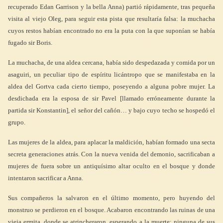
recuperado Edan Garrison y la bella Anna) partió rápidamente, tras pequeña
visita al viejo Oleg, para seguir esta pista que resultaría falsa: la muchacha
cuyos restos habían encontrado no era la puta con la que suponían se había
fugado sir Boris.
La muchacha, de una aldea cercana, había sido despedazada y comida por un
asaguiri, un peculiar tipo de espíritu licántropo que se manifestaba en la
aldea del Gortva cada cierto tiempo, poseyendo a alguna pobre mujer. La
desdichada era la esposa de sir Pavel [llamado erróneamente durante la
partida sir Konstantin], el señor del cañón… y bajo cuyo techo se hospedó el
grupo.
Las mujeres de la aldea, para aplacar la maldición, habían formado una secta
secreta generaciones atrás. Con la nueva venida del demonio, sacrificaban a
mujeres de fuera sobre un antiquísimo altar oculto en el bosque y donde
intentaron sacrificar a Anna.
Sus compañeros la salvaron en el último momento, pero huyendo del
monstruo se perdieron en el bosque. Acabaron encontrando las ruinas de una
vieja ermita, donde se atrincheraron, esperando a la muerte: ninguna de sus