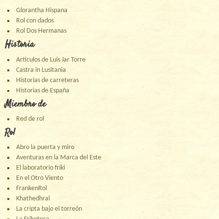
Glorantha Hispana
Rol con dados
Rol Dos Hermanas
Historia
Artículos de Luis Jar Torre
Castra in Lusitania
Historias de carreteras
Historias de España
Miembro de
Red de rol
Rol
Abro la puerta y miro
Aventuras en la Marca del Este
El laboratorio friki
En el Otro Viento
FrankenRol
Khathedhral
La cripta bajo el torreón