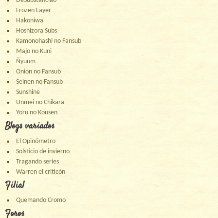
DeSubstanciao
Frozen Layer
Hakoniwa
Hoshizora Subs
Kamonohashi no Fansub
Majo no Kuni
Ñyuum
Onion no Fansub
Seinen no Fansub
Sunshine
Unmei no Chikara
Yoru no Kousen
Blogs variados
El Opinómetro
Solsticio de invierno
Tragando series
Warren el criticón
Filial
Quemando Cromo
Foros