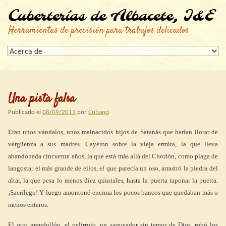
Cuberterías de Albacete, I&E
Herramientas de precisión para trabajos delicados
Una pista falsa
Publicado el
08/09/2011
por
Cubano
Eran unos vándalos, unos malnacidos hijos de Satanás que harían llorar de
vergüenza a sus madres. Cayeron sobre la vieja ermita, la que lleva
abandonada cincuenta años, la que está más allá del Chorlón, como plaga de
langosta: el más grande de ellos, el que parecía un oso, arrastró la piedra del
altar, la que pesa lo menos diez quintales, hasta la puerta taponar la puerta.
¡Sacrílego! Y luego amontonó encima los pocos bancos que quedaban más o
menos enteros.
El otro grandullón, el pelirrojo, un saqueador sin temor de Dios, robó los