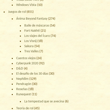
Windows Vista
(10)
Juegos de rol
(651)
Ánima Beyond Fantasy
(274)
Baile de máscaras
(54)
Fort Nakhti
(21)
Los viajes del Ícaro
(74)
Los Visnij
(18)
Sakura
(54)
Tres Valles
(7)
Cuentos viejos
(24)
Cyberpunk 2020
(92)
D&D
(4)
El desafío de los 30 días
(30)
Nephilim
(129)
Pendragón
(30)
Reseñas
(18)
Runequest
(11)
La tempestad que se avecina
(6)
Teoría de rol
(45)