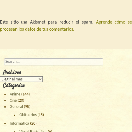
Este sitio usa Akismet para reducir el spam.
Aprende cómo s
procesan los datos de tus comentarios.
Buscar
Archivos
Archivos
Categorías
Anime
(144)
Cine
(20)
General
(98)
Obituarios
(15)
Informática
(20)
Visual Basic .Net
(6)