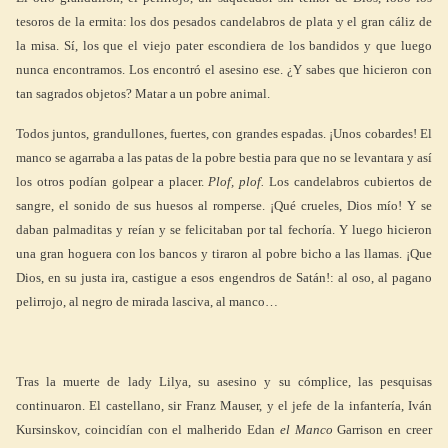
tesoros de la ermita: los dos pesados candelabros de plata y el gran cáliz de
la misa. Sí, los que el viejo pater escondiera de los bandidos y que luego
nunca encontramos. Los encontró el asesino ese. ¿Y sabes que hicieron con
tan sagrados objetos? Matar a un pobre animal.
Todos juntos, grandullones, fuertes, con grandes espadas. ¡Unos cobardes! El
manco se agarraba a las patas de la pobre bestia para que no se levantara y así
los otros podían golpear a placer.
Plof, plof.
Los candelabros cubiertos de
sangre, el sonido de sus huesos al romperse. ¡Qué crueles, Dios mío! Y se
daban palmaditas y reían y se felicitaban por tal fechoría. Y luego hicieron
una gran hoguera con los bancos y tiraron al pobre bicho a las llamas. ¡Que
Dios, en su justa ira, castigue a esos engendros de Satán!: al oso, al pagano
pelirrojo, al negro de mirada lasciva, al manco…
Tras la muerte de lady Lilya, su asesino y su cómplice, las pesquisas
continuaron. El castellano, sir Franz Mauser, y el jefe de la infantería, Iván
Kursinskov, coincidían con el malherido Edan
el Manco
Garrison en creer