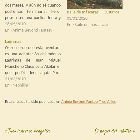
dos meses, y aún no sé cuándo
podremos terminarla. Pero,
Baile de máscaras — Susurros
pese a ser una partida lenta y
03/01/2020
que debía haber cortado a
26/05/2010
En «Baile de máscaras»
tiempo, dejó su pequeño
En «Ánima Beyond Fantasy»
momento inolvidable. Estaban
Lágrimas
los jugadores en una ermita
Os recuerdo que esta aventura
abandonada, alrededor de un…
es una adaptación del módulo
Lágrimas de Juan Miguel
Mancheno Chicó para Akelarre,
que podéis leer aquí. Para
entender bien lo que sucedió os
31/03/2010
aconsejo echar un ojo al
En «Nephilim»
módulo original, teniendo
presente que aquí estamos cien
Esta entrada ha sido publicada en
Ánima Beyond Fantasy
,
Tres Valles
.
años antes y el Temple aún
existe. Así…
«
Tres lanceros bengalíes
El papel del máster
»
Post navigation