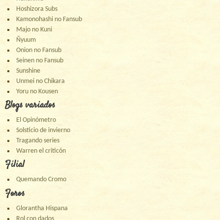
Hoshizora Subs
Kamonohashi no Fansub
Majo no Kuni
Ñyuum
Onion no Fansub
Seinen no Fansub
Sunshine
Unmei no Chikara
Yoru no Kousen
Blogs variados
El Opinómetro
Solsticio de invierno
Tragando series
Warren el criticón
Filial
Quemando Cromo
Foros
Glorantha Hispana
Rol con dados