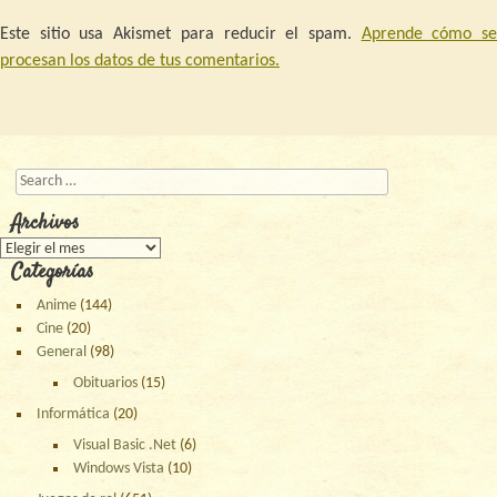
Este sitio usa Akismet para reducir el spam.
Aprende cómo s
procesan los datos de tus comentarios.
Buscar
Archivos
Archivos
Categorías
Anime
(144)
Cine
(20)
General
(98)
Obituarios
(15)
Informática
(20)
Visual Basic .Net
(6)
Windows Vista
(10)