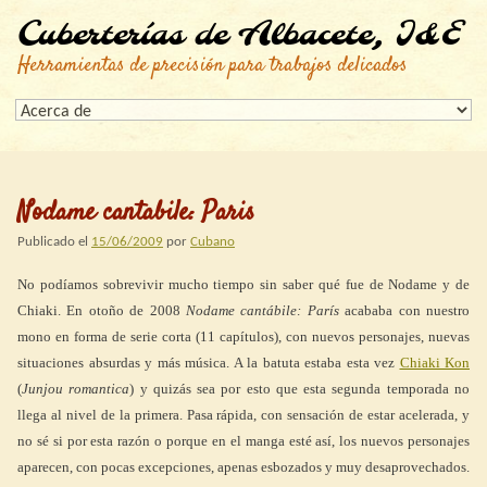
Cuberterías de Albacete, I&E
Herramientas de precisión para trabajos delicados
Nodame cantabile: Paris
Publicado el
15/06/2009
por
Cubano
No podíamos sobrevivir mucho tiempo sin saber qué fue de Nodame y de
Chiaki. En otoño de 2008
Nodame cantábile: París
acababa con nuestro
mono en forma de serie corta (11 capítulos), con nuevos personajes, nuevas
situaciones absurdas y más música. A la batuta estaba esta vez
Chiaki Kon
(
Junjou romantica
) y quizás sea por esto que esta segunda temporada no
llega al nivel de la primera. Pasa rápida, con sensación de estar acelerada, y
no sé si por esta razón o porque en el manga esté así, los nuevos personajes
aparecen, con pocas excepciones, apenas esbozados y muy desaprovechados.