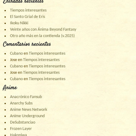
Entradas recientes
Tiempos interesantes
El Santo Grial de Eris
Ikoku Nikki
Veinte años con Ánima Beyond Fantasy
Otro año más en la contienda (v.2025)
Comentarios recientes
Cubano
en
Tiempos interesantes
Jose
en
Tiempos interesantes
Cubano
en
Tiempos interesantes
Jose
en
Tiempos interesantes
Cubano
en
Tiempos interesantes
Anime
Anacrónico Fansub
Anarchy Subs
Anime News Network
Anime Underground
DeSubstanciao
Frozen Layer
Hakoniwa