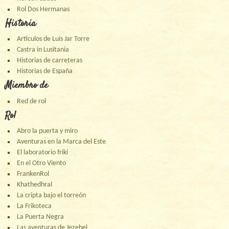
Rol Dos Hermanas
Historia
Artículos de Luis Jar Torre
Castra in Lusitania
Historias de carreteras
Historias de España
Miembro de
Red de rol
Rol
Abro la puerta y miro
Aventuras en la Marca del Este
El laboratorio friki
En el Otro Viento
FrankenRol
Khathedhral
La cripta bajo el torreón
La Frikoteca
La Puerta Negra
Las aventuras de Jezebel