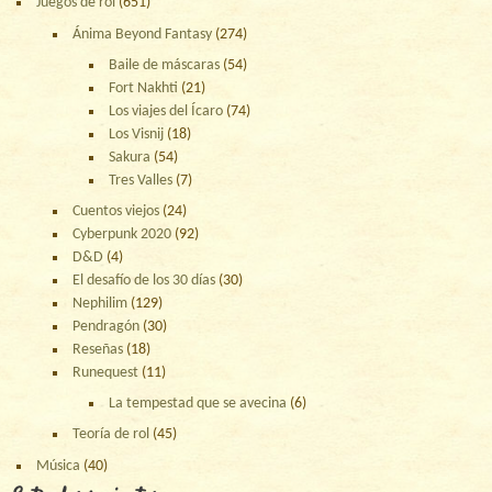
Juegos de rol
(651)
Ánima Beyond Fantasy
(274)
Baile de máscaras
(54)
Fort Nakhti
(21)
Los viajes del Ícaro
(74)
Los Visnij
(18)
Sakura
(54)
Tres Valles
(7)
Cuentos viejos
(24)
Cyberpunk 2020
(92)
D&D
(4)
El desafío de los 30 días
(30)
Nephilim
(129)
Pendragón
(30)
Reseñas
(18)
Runequest
(11)
La tempestad que se avecina
(6)
Teoría de rol
(45)
Música
(40)