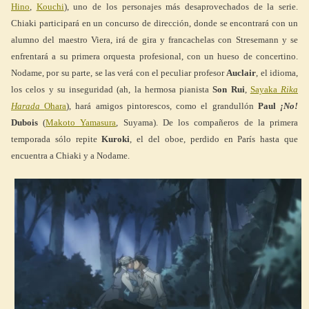
Hino
,
Kouchi
), uno de los personajes más desaprovechados de la serie.
Chiaki participará en un concurso de dirección, donde se encontrará con un
alumno del maestro Viera, irá de gira y francachelas con Stresemann y se
enfrentará a su primera orquesta profesional, con un hueso de concertino.
Nodame, por su parte, se las verá con el peculiar profesor
Auclair
, el idioma,
los celos y su inseguridad (ah, la hermosa pianista
Son Rui
,
Sayaka
Rika
Harada
Ohara
), hará amigos pintorescos, como el grandullón
Paul
¡No!
Dubois
(
Makoto Yamasura
, Suyama). De los compañeros de la primera
temporada sólo repite
Kuroki
, el del oboe, perdido en París hasta que
encuentra a Chiaki y a Nodame.