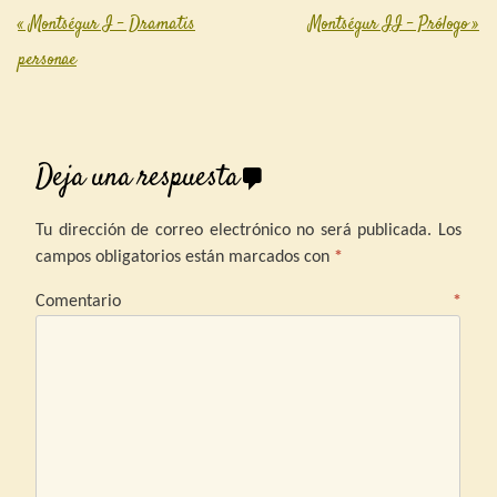
«
Montségur I – Dramatis
Montségur II – Prólogo
»
Post navigation
personae
Deja una respuesta
Tu dirección de correo electrónico no será publicada.
Los
campos obligatorios están marcados con
*
Comentario
*