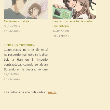
Nodame cantabile
Candy Boy o el arte de contar
08/06/2009
una historia
En «Anime»
16/01/2008
En «Anime»
Tienes tus momentos…
...son pocos, pero los tienes Si
no recuerdo mal, esto se lo dice
Leia a Han en El Imperio
contraataca, cuando se alejan
flotando en la basura. ¿A qué
viene? Sencillamente porque
17/02/2008
estoy viendo una serie que ha
En «Anime»
resultado ser la decepción de la
temporada. La serie es KimiKiss
Esta entrada ha sido publicada en
Anime
.
pure…