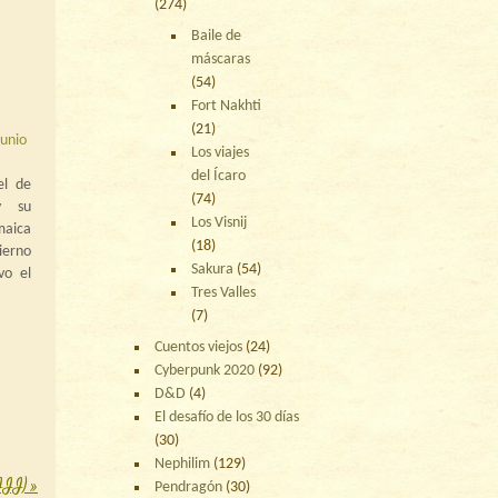
(274)
Baile de
máscaras
(54)
Fort Nakhti
(21)
junio
Los viajes
del Ícaro
el de
(74)
y su
Los Visnij
maica
(18)
ierno
Sakura
(54)
vo el
Tres Valles
tal a
(7)
uesta
uctas
Cuentos viejos
(24)
mente
Cyberpunk 2020
(92)
D&D
(4)
El desafío de los 30 días
(30)
Nephilim
(129)
(III)
»
Pendragón
(30)