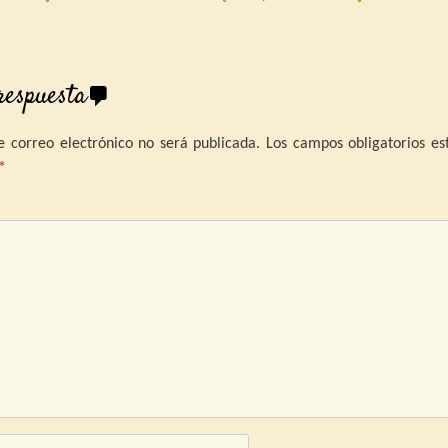
igation
respuesta
e correo electrónico no será publicada.
Los campos obligatorios es
*
omentari