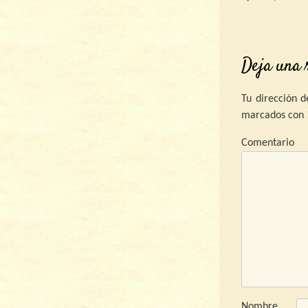
Post nav
Deja una 
Tu dirección d
marcados con
C
Nombre