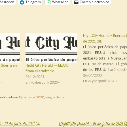
Mastodon
Telegram
WhatsApp
Correo electrónico
NightCity Herald – Enero a 
de 2021 (III)
El único periódico de pap
2021 EE.UU inicia ho
embargo total a Nueva Ja
OCT, 13 de marzo. El gob
 Guerra en
Night City Herald — EE.UU.
de los EE.UU. hará efecti
firma el armisticio
día de hoy su embargo to
26/04/2008
01/12/2021
Nueva Jamaica, como resp
En «Cyberpunk 2020»
0»
En «Cyberpunk 2020»
a sus actitudes y cond
"poco cristianas y moral
 publicada en
Cyberpunk 2020
,
Juegos de rol
.
perjudiciales para…
 19 de julio de 2021 (I)
NightCity Herald – 19 de julio de 2021 