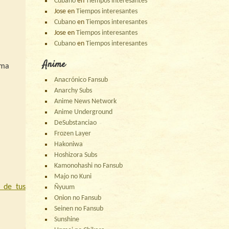
Cubano
en
Tiempos interesantes
Jose
en
Tiempos interesantes
Cubano
en
Tiempos interesantes
Jose
en
Tiempos interesantes
Cubano
en
Tiempos interesantes
Anime
ima
Anacrónico Fansub
Anarchy Subs
Anime News Network
Anime Underground
DeSubstanciao
Frozen Layer
Hakoniwa
Hoshizora Subs
Kamonohashi no Fansub
Majo no Kuni
 de tus
Ñyuum
Onion no Fansub
Seinen no Fansub
Sunshine