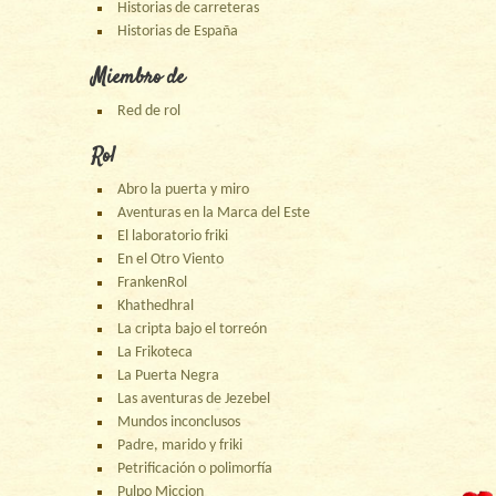
Historias de carreteras
Historias de España
Miembro de
Red de rol
Rol
Abro la puerta y miro
Aventuras en la Marca del Este
El laboratorio friki
En el Otro Viento
FrankenRol
Khathedhral
La cripta bajo el torreón
La Frikoteca
La Puerta Negra
Las aventuras de Jezebel
Mundos inconclusos
Padre, marido y friki
Petrificación o polimorfía
Pulpo Miccion