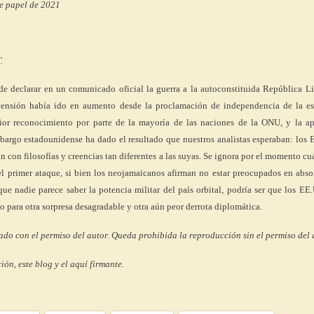
de papel de 2021
.
e declarar en un comunicado oficial la guerra a la autoconstituida República Li
tensión había ido en aumento desde la proclamación de independencia de la es
rior reconocimiento por parte de la mayoría de las naciones de la ONU, y la ap
bargo estadounidense ha dado el resultado que nuestros analistas esperaban: los
n con filosofías y creencias tan diferentes a las suyas. Se ignora por el momento c
l primer ataque, si bien los neojamaicanos afirman no estar preocupados en abso
ue nadie parece saber la potencia militar del país orbital, podría ser que los EE
o para otra sorpresa desagradable y otra aún peor derrota diplomática.
o con el permiso del autor. Queda prohibida la reproducción sin el permiso del 
ión, este blog y el aquí firmante.