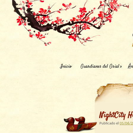
Inicio
Guardianes del Grial
Án
NightCity He
Publicado el
05/06/