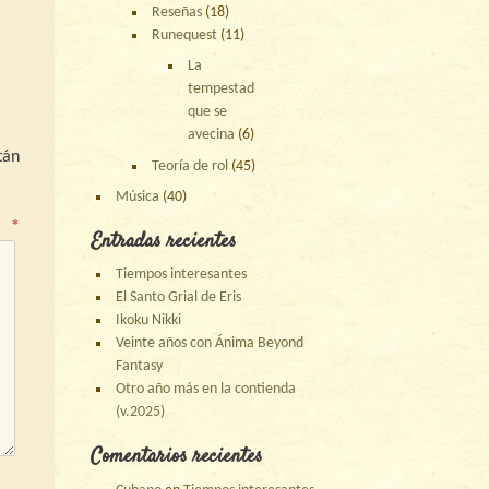
Reseñas
(18)
Runequest
(11)
La
tempestad
que se
avecina
(6)
tán
Teoría de rol
(45)
Música
(40)
o
*
Entradas recientes
Tiempos interesantes
El Santo Grial de Eris
Ikoku Nikki
Veinte años con Ánima Beyond
Fantasy
Otro año más en la contienda
(v.2025)
Comentarios recientes