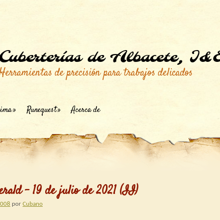
Cuberterías de Albacete, I&
Herramientas de precisión para trabajos delicados
ima
Runequest
Acerca de
rald – 19 de julio de 2021 (II)
2008
por
Cubano