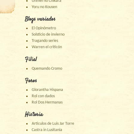
Unmei no Chikara
Yoru no Kousen
Blogs variados
El Opinómetro
Solsticio de invierno
Tragando series
Warren el criticón
Filial
Quemando Cromo
Foros
Glorantha Hispana
Rol con dados
Rol Dos Hermanas
Historia
Artículos de Luis Jar Torre
Castra in Lusitania