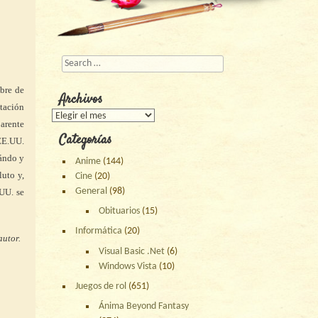
Buscar
bre de
Archivos
tación
Archivos
arente
Categorías
 EE.UU.
uándo y
Anime
(144)
luto y,
Cine
(20)
General
(98)
.UU. se
Obituarios
(15)
Informática
(20)
autor.
Visual Basic .Net
(6)
Windows Vista
(10)
Juegos de rol
(651)
Ánima Beyond Fantasy