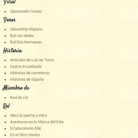
Filial
Quemando Cromo
Foros
Glorantha Hispana
Rol con dados
Rol Dos Hermanas
Historia
Artículos de Luis Jar Torre
Castra in Lusitania
Historias de carreteras
Historias de España
Miembro de
Red de rol
Rol
Abro la puerta y miro
Aventuras en la Marca del Este
El laboratorio friki
En el Otro Viento