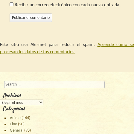
Recibir un correo electrónico con cada nueva entrada.
Este sitio usa Akismet para reducir el spam.
Aprende cómo s
procesan los datos de tus comentarios.
Buscar
Archivos
Archivos
Categorías
Anime
(144)
Cine
(20)
General
(98)