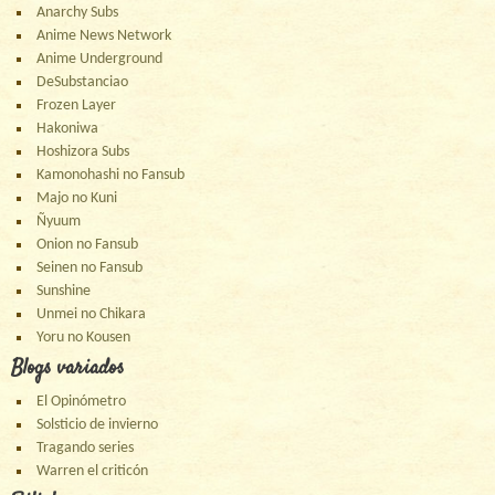
Anarchy Subs
Anime News Network
Anime Underground
DeSubstanciao
Frozen Layer
Hakoniwa
Hoshizora Subs
Kamonohashi no Fansub
Majo no Kuni
Ñyuum
Onion no Fansub
Seinen no Fansub
Sunshine
Unmei no Chikara
Yoru no Kousen
Blogs variados
El Opinómetro
Solsticio de invierno
Tragando series
Warren el criticón