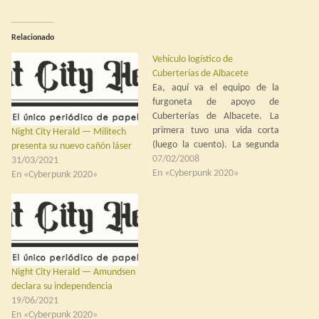
Relacionado
Vehículo logístico de
Cuberterías de Albacete
Ea, aquí va el equipo de la
furgoneta de apoyo de
Cuberterías de Albacete. La
primera tuvo una vida corta
Night City Herald — Militech
(luego la cuento). La segunda
presenta su nuevo cañón láser
duró algo más (pero poco). Al
07/02/2008
31/03/2021
final vendí una serie completa a
En «Cyberpunk 2020»
En «Cyberpunk 2020»
Guardaespaldas Profesionales
El Cubano, que tuvieron mejor
vida. En el almacén siempre
tengo…
Night City Herald — Amundsen
declara su independencia
19/06/2021
En «Cyberpunk 2020»