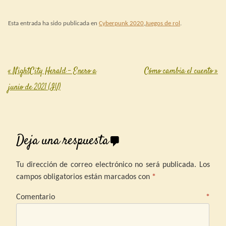
Esta entrada ha sido publicada en
Cyberpunk 2020
,
Juegos de rol
.
«
NightCity Herald – Enero a
Cómo cambia el cuento
»
Post navigation
junio de 2021 (IV)
Deja una respuesta
Tu dirección de correo electrónico no será publicada.
Los
campos obligatorios están marcados con
*
Comentario
*