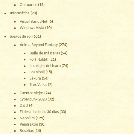
Obituarios
(15)
Informática
(20)
Visual Basic .Net
(6)
Windows Vista
(10)
Juegos de rol
(651)
Ánima Beyond Fantasy
(274)
Baile de máscaras
(54)
Fort Nakhti
(21)
Los viajes del Ícaro
(74)
Los Visnij
(18)
Sakura
(54)
Tres Valles
(7)
Cuentos viejos
(24)
Cyberpunk 2020
(92)
D&D
(4)
El desafío de los 30 días
(30)
Nephilim
(129)
Pendragón
(30)
Reseñas
(18)