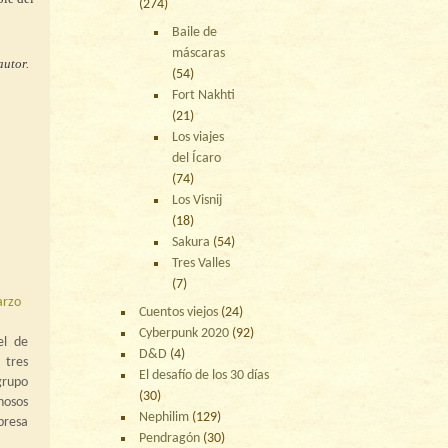
(274)
Baile de
máscaras
autor.
(54)
Fort Nakhti
(21)
Los viajes
del Ícaro
(74)
Los Visnij
(18)
Sakura
(54)
Tres Valles
(7)
arzo
Cuentos viejos
(24)
Cyberpunk 2020
(92)
el de
D&D
(4)
tres
El desafío de los 30 días
upo
(30)
hosos
Nephilim
(129)
presa
Pendragón
(30)
.UU.