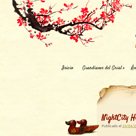
Inicio
Guardianes del Grial
Án
NightCity He
Publicado el
24/04/