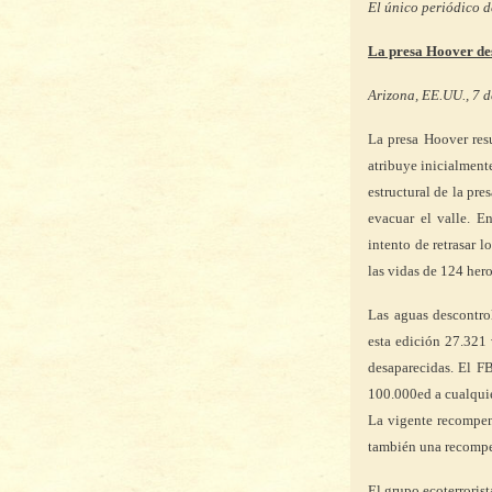
El único periódico 
La presa Hoover de
Arizona, EE.UU., 7 d
La presa Hoover resu
atribuye inicialment
estructural de la pre
evacuar el valle. 
intento de retrasar 
las vidas de 124 hero
Las aguas descontro
esta edición 27.321
desaparecidas. El F
100.000ed a cualqui
La vigente recompen
también una recompe
El grupo ecoterroris