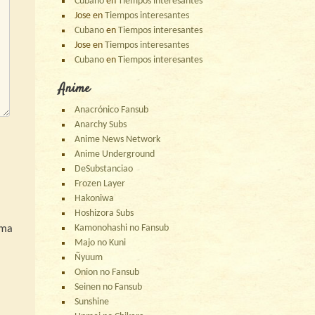
Cubano
en
Tiempos interesantes
Jose
en
Tiempos interesantes
Cubano
en
Tiempos interesantes
Jose
en
Tiempos interesantes
Cubano
en
Tiempos interesantes
Anime
Anacrónico Fansub
Anarchy Subs
Anime News Network
Anime Underground
DeSubstanciao
Frozen Layer
Hakoniwa
Hoshizora Subs
Kamonohashi no Fansub
ima
Majo no Kuni
Ñyuum
Onion no Fansub
Seinen no Fansub
Sunshine